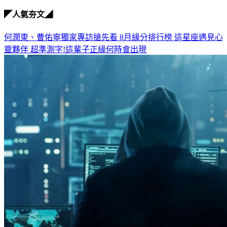
◤人氣夯文◢
何潤東、曹佑寧獨家專訪搶先看
8月緣分排行榜 這星座遇見心
靈夥伴
超準測字!這輩子正緣何時會出現