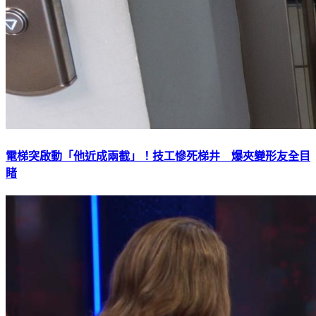
電梯突啟動「他近成兩截」！技工慘死梯井 爆夾變形友全目
睹