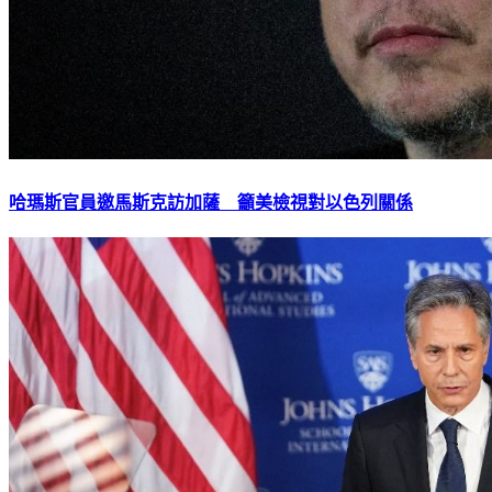
哈瑪斯官員邀馬斯克訪加薩 籲美檢視對以色列關係