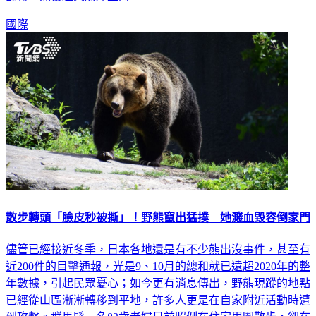
國際
散步轉頭「臉皮秒被撕」！野熊竄出猛撲 她濺血毀容倒家門
儘管已經接近冬季，日本各地還是有不少熊出沒事件，甚至有
近200件的目擊通報，光是9、10月的總和就已遠超2020年的整
年數據，引起民眾憂心；如今更有消息傳出，野熊現蹤的地點
已經從山區漸漸轉移到平地，許多人更是在自家附近活動時遭
到攻擊。群馬縣一名83歲老婦日前照例在住家周圍散步，卻在