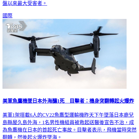
國際
美軍魚鷹機墜日本外海釀1死 目擊者：機身突翻轉起火爆炸
美軍1架搭載6人的CV22魚鷹型運輸機昨天下午墜落日本鹿兒
島縣屋久島外海，1名男性機組員被救起送醫後宣告不治，成
為魚鷹機在日本的首起死亡事故。目擊者表示，飛機當時突然
翻轉，然後起火爆炸墜海。