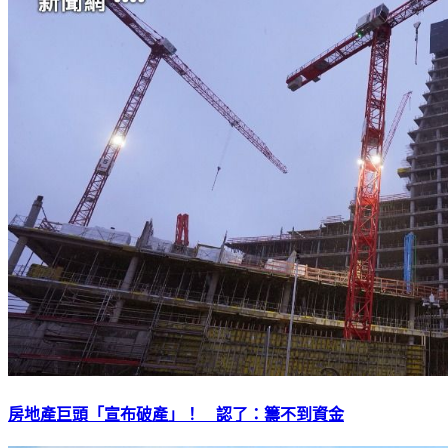
房地產巨頭「宣布破產」！ 認了：籌不到資金