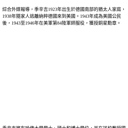
綜合外媒報導，季辛吉1923年出生於德國南部的猶太人家庭，
1938年隨家人逃離納粹德國來到美國。1943年成為美國公民
後，1943至1946年在美軍第84陸軍師服役，獲授銅星勳章。
季辛吉擁有哈佛大學學士、碩士和博士學位，並在該校教授國