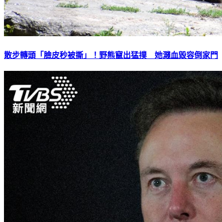
散步轉頭「臉皮秒被撕」！野熊竄出猛撲 她濺血毀容倒家門