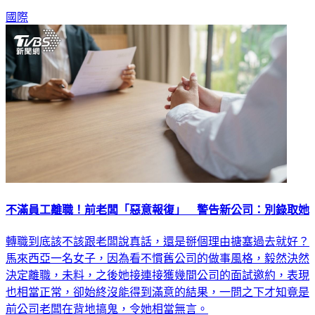
國際
不滿員工離職！前老闆「惡意報復」 警告新公司：別錄取她
轉職到底該不該跟老闆說真話，還是掰個理由搪塞過去就好？
馬來西亞一名女子，因為看不慣舊公司的做事風格，毅然決然
決定離職，未料，之後她接連接獲幾間公司的面試邀約，表現
也相當正常，卻始終沒能得到滿意的結果，一問之下才知竟是
前公司老闆在背地搞鬼，令她相當無言。