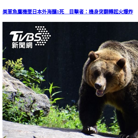
美軍魚鷹機墜日本外海釀1死 目擊者：機身突翻轉起火爆炸