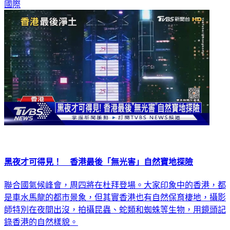
黑夜才可得見！ 香港最後「無光害」自然寶地探險
聯合國氣候峰會，周四將在杜拜登場。大家印象中的香港，都
是車水馬龍的都市景象，但其實香港也有自然保育棲地，攝影
師特別在夜間出沒，拍攝昆蟲、蛇類和蜘蛛等生物，用鏡頭記
錄香港的自然樣貌。