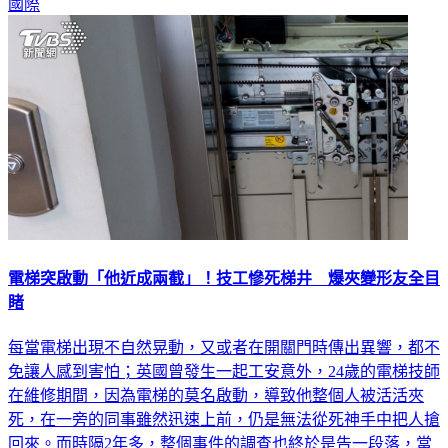
電梯突啟動「他近成兩截」！技工慘死梯井 爆夾變形友全目
睹
每當電梯出現不自然晃動，又或者在開關門時傳出異響，都不
免讓人感到害怕；英國曾發生一起工安意外，24歲的電梯技師
在維修期間，因為電梯的莫名啟動，導致他整個人被活活夾
死，在一旁的同事雖然迅速上前，仍是無法從死神手中把人搶
回來。而時隔2年多，整個事件的調查也終於是告一段落，當
局認定電梯公司應承擔責任，最終判罰20萬英鎊（約792萬新