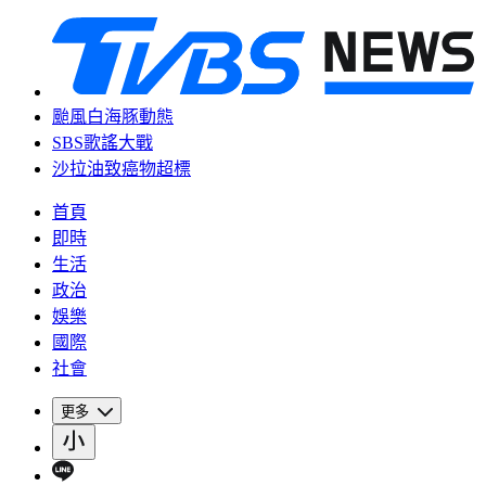
颱風白海豚動態
SBS歌謠大戰
沙拉油致癌物超標
首頁
即時
生活
政治
娛樂
國際
社會
更多