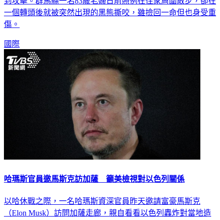
一個轉頭後就被突然出現的黑熊撕咬，雖撿回一命但也身受重
傷。
國際
哈瑪斯官員邀馬斯克訪加薩 籲美檢視對以色列關係
以哈休戰之際，一名哈瑪斯資深官員昨天邀請富豪馬斯克
（Elon Musk）訪問加薩走廊，親自看看以色列轟炸對當地造
成的毀壞程度，並呼籲美國檢視對以關係。