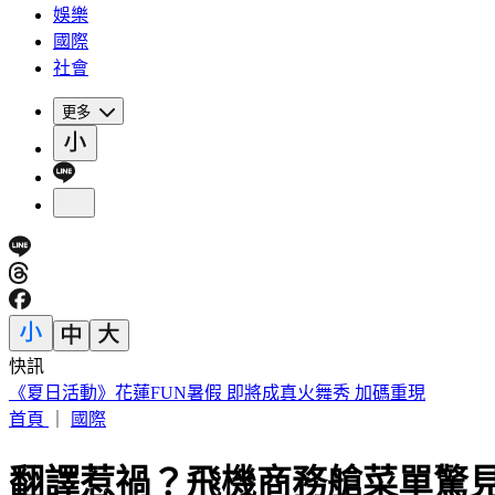
娛樂
國際
社會
更多
快訊
《夏日活動》花蓮FUN暑假 即將成真火舞秀 加碼重現
首頁
｜
國際
翻譯惹禍？飛機商務艙菜單驚