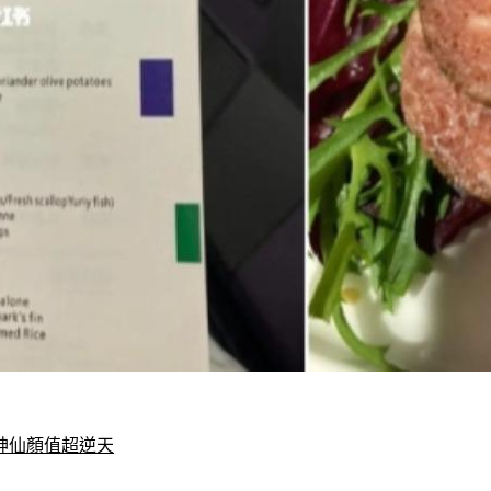
　神仙顏值超逆天