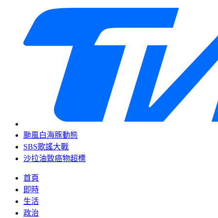
颱風白海豚動態
SBS歌謠大戰
沙拉油致癌物超標
首頁
即時
生活
政治