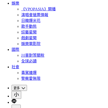
娛樂
《VPOPASIA》開播
演唱會搶票情報
日韓爆米花
歌手動態
綜藝星聞
戲劇星聞
娛樂電影院
國際
川普對等關稅
全球必讀
社會
毒駕連爆
警察愛無限
更多