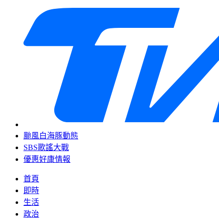
颱風白海豚動態
SBS歌謠大戰
優惠好康情報
首頁
即時
生活
政治