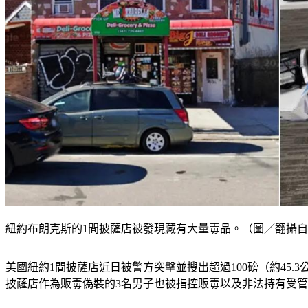
紐約布朗克斯的1間披薩店被發現藏有大量毒品。（圖／翻攝自New Y
美國紐約1間披薩店近日被警方突擊並搜出超過100磅（約45.3
披薩店作為販毒偽裝的3名男子也被指控販毒以及非法持有受