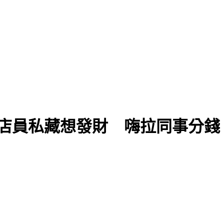
店員私藏想發財 嗨拉同事分錢