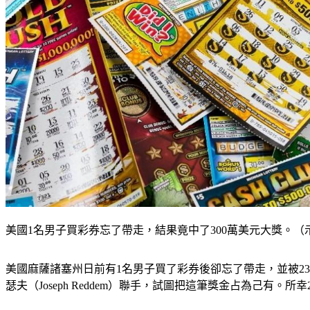
美國1名男子買彩券忘了帶走，結果竟中了300萬美元大獎。（示意圖／
美國麻薩諸塞州日前有1名男子買了彩券後卻忘了帶走，並被23歲的
瑟夫（Joseph Reddem）聯手，試圖把這筆獎金占為己有