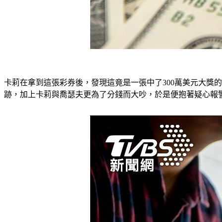
卡莉在拿到這張彩券後，發現這竟是一張中了300萬美元大獎
跡，加上卡莉與喬瑟夫更為了分錢而大吵，於是便抱著疑心報