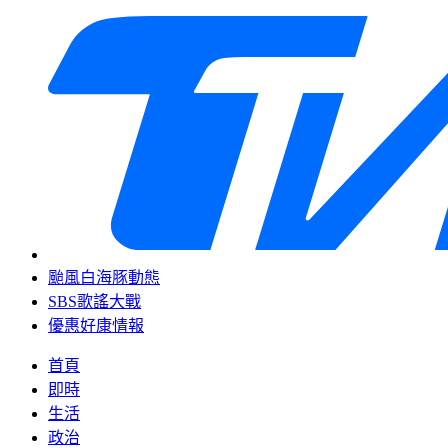
颱風白海豚動態
SBS歌謠大戰
優惠好康情報
首頁
即時
生活
政治