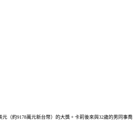
萬美元（約9178萬元新台幣）的大獎。卡莉後來與32歲的男同事喬
。