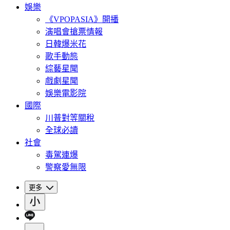
娛樂
《VPOPASIA》開播
演唱會搶票情報
日韓爆米花
歌手動態
綜藝星聞
戲劇星聞
娛樂電影院
國際
川普對等關稅
全球必讀
社會
毒駕連爆
警察愛無限
更多