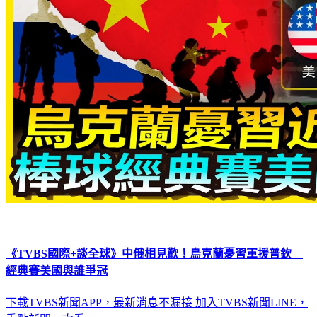
《TVBS國際+談全球》中俄相見歡！烏克蘭憂習軍援普欽
經典賽美國與誰爭冠
下載TVBS新聞APP，最新消息不漏接
加入TVBS新聞LINE，