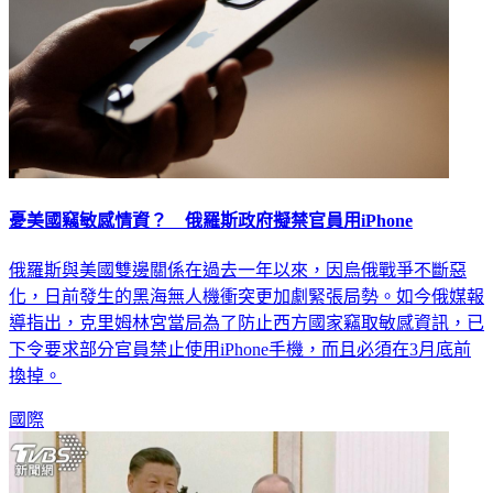
憂美國竊敏感情資？ 俄羅斯政府擬禁官員用iPhone
俄羅斯與美國雙邊關係在過去一年以來，因烏俄戰爭不斷惡
化，日前發生的黑海無人機衝突更加劇緊張局勢。如今俄媒報
導指出，克里姆林宮當局為了防止西方國家竊取敏感資訊，已
下令要求部分官員禁止使用iPhone手機，而且必須在3月底前
換掉。
國際