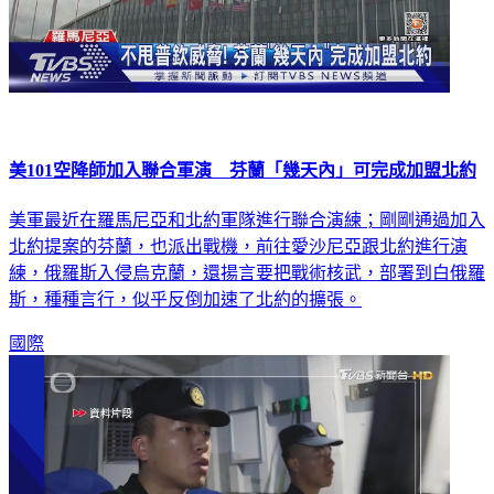
美101空降師加入聯合軍演 芬蘭「幾天內」可完成加盟北約
美軍最近在羅馬尼亞和北約軍隊進行聯合演練；剛剛通過加入
北約提案的芬蘭，也派出戰機，前往愛沙尼亞跟北約進行演
練，俄羅斯入侵烏克蘭，還揚言要把戰術核武，部署到白俄羅
斯，種種言行，似乎反倒加速了北約的擴張。
國際