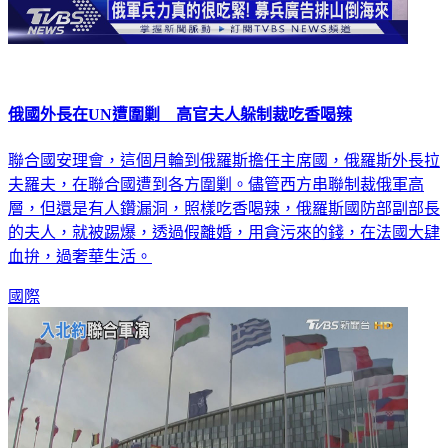
俄國外長在UN遭圍剿 高官夫人躲制裁吃香喝辣
聯合國安理會，這個月輪到俄羅斯擔任主席國，俄羅斯外長拉
夫羅夫，在聯合國遭到各方圍剿。儘管西方串聯制裁俄軍高
層，但還是有人鑽漏洞，照樣吃香喝辣，俄羅斯國防部副部長
的夫人，就被踢爆，透過假離婚，用貪污來的錢，在法國大肆
血拚，過奢華生活。
國際