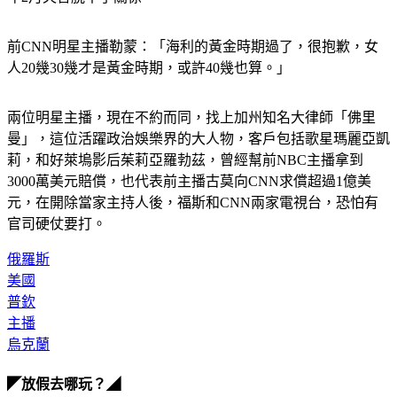
前CNN明星主播勒蒙：「海利的黃金時期過了，很抱歉，女
人20幾30幾才是黃金時期，或許40幾也算。」
兩位明星主播，現在不約而同，找上加州知名大律師「佛里
曼」，這位活躍政治娛樂界的大人物，客戶包括歌星瑪麗亞凱
莉，和好萊塢影后茱莉亞羅勃茲，曾經幫前NBC主播拿到
3000萬美元賠償，也代表前主播古莫向CNN求償超過1億美
元，在開除當家主持人後，福斯和CNN兩家電視台，恐怕有
官司硬仗要打。
俄羅斯
美國
普欽
主播
烏克蘭
◤放假去哪玩？◢