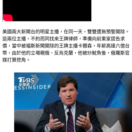
美國兩大新聞台的明星主播，在同一天，雙雙遭無預警開除。
這兩位主播，不約而同找來王牌律師，準備向前東家提告求
償，當中被福斯新聞開除的王牌主播卡爾森，年薪高達六億台
幣，由於他的立場親俄、反烏克蘭，他被炒魷魚後，俄羅斯官
媒打算挖角。