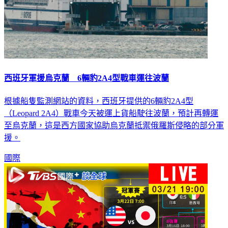
西班牙軍援烏克蘭 6輛豹2A4型戰車運往波蘭
根據船隻監測網站的資料，西班牙提供的6輛豹2A4型
（Leopard 2A4）戰車今天被運上貨船駛往波蘭，預計再轉運
至烏克蘭，這是西方國家協助烏克蘭抵禦俄羅斯侵略的部分軍
援。
國際