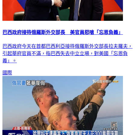
巴西政府接待俄羅斯外交部長 美官員怒嗆「忘恩負義」
巴西政府今天在首都巴西利亞接待俄羅斯外交部長拉夫羅夫，
引起華府官員不滿，指巴西失去中立立場，對美國「忘恩負
義」。
國際