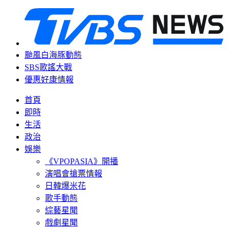
颱風白海豚動態
SBS歌謠大戰
優惠好康情報
首頁
即時
生活
政治
娛樂
《VPOPASIA》開播
演唱會搶票情報
日韓爆米花
歌手動態
綜藝星聞
戲劇星聞