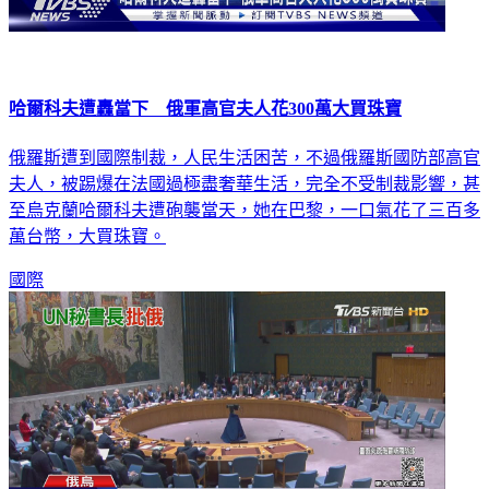
哈爾科夫遭轟當下 俄軍高官夫人花300萬大買珠寶
俄羅斯遭到國際制裁，人民生活困苦，不過俄羅斯國防部高官
夫人，被踢爆在法國過極盡奢華生活，完全不受制裁影響，甚
至烏克蘭哈爾科夫遭砲襲當天，她在巴黎，一口氣花了三百多
萬台幣，大買珠寶。
國際