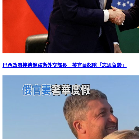
巴西政府接待俄羅斯外交部長 美官員怒嗆「忘恩負義」