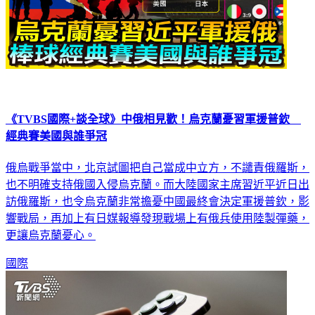
《TVBS國際+談全球》中俄相見歡！烏克蘭憂習軍援普欽
經典賽美國與誰爭冠
俄烏戰爭當中，北京試圖把自己當成中立方，不譴責俄羅斯，
也不明確支持俄國入侵烏克蘭。而大陸國家主席習近平近日出
訪俄羅斯，也令烏克蘭非常擔憂中國最終會決定軍援普欽，影
響戰局，再加上有日媒報導發現戰場上有俄兵使用陸製彈藥，
更讓烏克蘭憂心。
國際