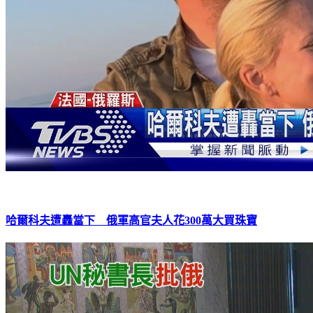
哈爾科夫遭轟當下 俄軍高官夫人花300萬大買珠寶