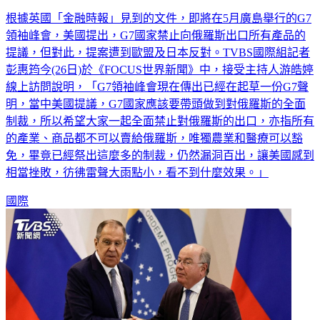
根據英國「金融時報」見到的文件，即將在5月廣島舉行的G7
領袖峰會，美國提出，G7國家禁止向俄羅斯出口所有產品的
提議，但對此，提案遭到歐盟及日本反對。TVBS國際組記者
彭惠筠今(26日)於《FOCUS世界新聞》中，接受主持人游皓婷
線上訪問說明，「G7領袖峰會現在傳出已經在起草一份G7聲
明，當中美國提議，G7國家應該要帶頭做到對俄羅斯的全面
制裁，所以希望大家一起全面禁止對俄羅斯的出口，亦指所有
的產業、商品都不可以賣給俄羅斯，唯獨農業和醫療可以豁
免，畢竟已經祭出這麼多的制裁，仍然漏洞百出，讓美國感到
相當挫敗，彷彿雷聲大雨點小，看不到什麼效果。」
國際