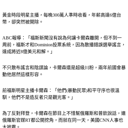
黃金時段明星主播，每晚300萬人準時收看，年薪高達6億台
幣，卻突然被開除。
ABC報導：「福斯新聞沒有說為何讓卡爾森離開，但不到一
周前，福斯才和Dominion投票系統，因為散播錯誤選舉謠言，
達成將近8億美元和解。」
不只散布謠言和陰謀論，卡爾森還是超級川粉，兩年前國會暴
動他居然這樣形容。
前福斯明星主播卡爾森：「他們(暴動民眾)和平守序也很溫
馴，他們不是造反者只是觀光客。」
為了反對拜登，卡爾森在節目上不惜幫俄羅斯和普欽說話，連
俄羅斯官媒RT都公開挖角，而就在同一天，美國CNN人事也
大地震。