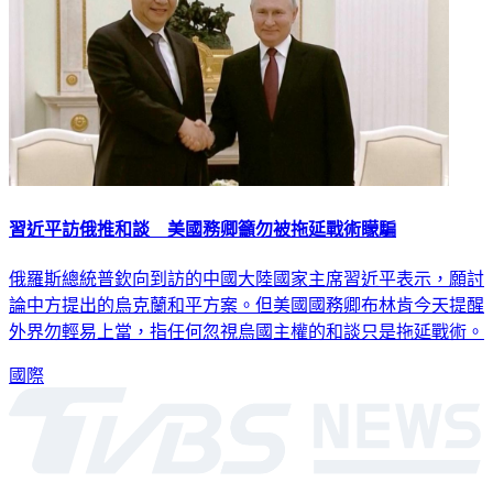
習近平訪俄推和談 美國務卿籲勿被拖延戰術矇騙
俄羅斯總統普欽向到訪的中國大陸國家主席習近平表示，願討
論中方提出的烏克蘭和平方案。但美國國務卿布林肯今天提醒
外界勿輕易上當，指任何忽視烏國主權的和談只是拖延戰術。
國際