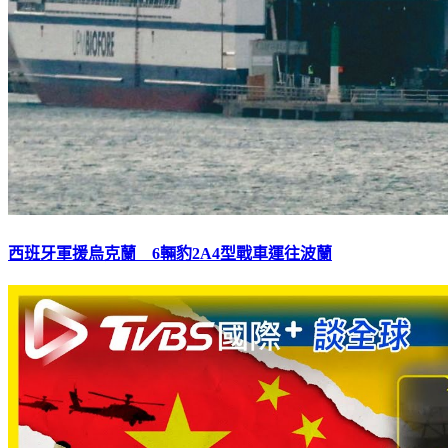
西班牙軍援烏克蘭 6輛豹2A4型戰車運往波蘭