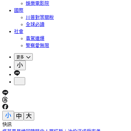
娛樂電影院
國際
川普對等關稅
全球必讀
社會
毒駕連爆
警察愛無限
更多
快訊