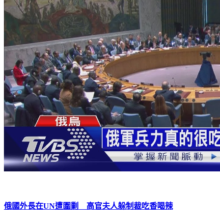
俄國外長在UN遭圍剿 高官夫人躲制裁吃香喝辣