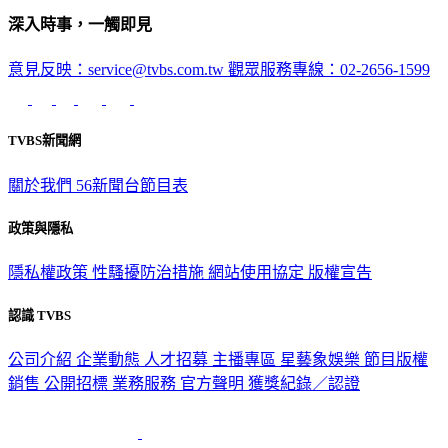
深入時事，一觸即見
意見反映：service@tvbs.com.tw
觀眾服務專線：02-2656-1599
TVBS新聞網
關於我們
56新聞台節目表
政策與隱私
隱私權政策
性騷擾防治措施
網站使用協定
版權宣告
認識 TVBS
公司介紹
企業動態
人才招募
主播專區
星藝象娛樂
節目版權
銷售
公開招標
業務服務
官方聲明
獲獎紀錄／認證