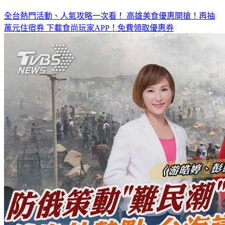
全台熱門活動、人氣攻略一次看！
高雄美食優惠開搶！再抽
萬元住宿券
下載食尚玩家APP！免費領取優惠券