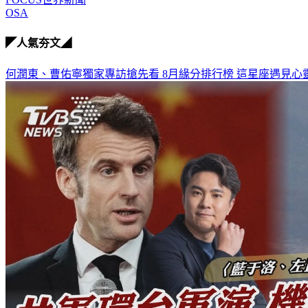
OSA
◤人氣夯文◢
何潤東、曹佑寧獨家專訪搶先看
8月緣分排行榜 這星座遇見心