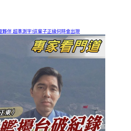
靈夥伴
超準測字!這輩子正緣何時會出現