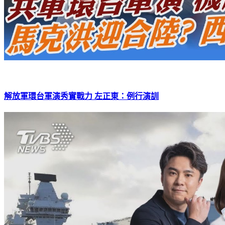
解放軍環台軍演秀實戰力 左正東：例行演訓