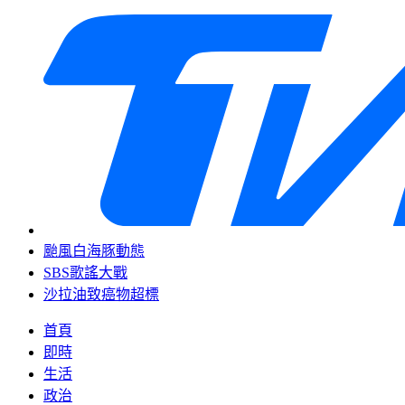
颱風白海豚動態
SBS歌謠大戰
沙拉油致癌物超標
首頁
即時
生活
政治