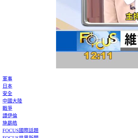
軍事
日本
安全
中國大陸
戰爭
譚伊倫
施勗皓
FOCUS國際話題
FOCUS世界新聞