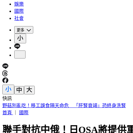
娛樂
國際
社會
更多
快訊
野菇別亂吃！移工誤食隔天命危 「肝腎衰竭」恐終身洗腎
首頁
｜
國際
聯手對抗中俄！日OSA將提供