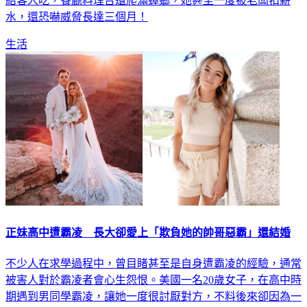
給客人吃，餐廳料理台還爬滿蟑螂，她甚至一度被老闆扣薪
水，還恐嚇威脅長達三個月！
生活
正妹高中遭霸凌 長大卻愛上「欺負她的帥哥惡霸」還結婚
不少人在求學過程中，曾目睹甚至是自身遭霸凌的經驗，通常
被害人對於霸凌者會心生怨恨。美國一名20歲女子，在高中時
期遇到男同學霸凌，讓她一度很討厭對方，不料後來卻因為一