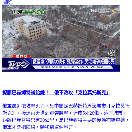
國際
擬斷巴赫姆特補給線！ 俄軍改攻「克拉莫托斯克」
俄軍最近把攻擊火力，集中鎖定巴赫姆特周邊城市【克拉莫托
斯克】，接連兩天遭到飛彈襲擊，造成5死20傷。這座城市，
距離巴赫普特只有30公里，是巴赫姆特主要的後勤補給重鎮，
俄軍才會把陣線，轉移到這個地方。