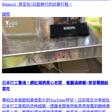
Blinken）原定在5日起進行的訪華行程。
國際
日本打工驚魂！網紅揭遇黑心老闆 餐廳滿蟑螂+煮發霉麵給
客吃
專拍日本旅遊和美食影片的YouTuber呼兒，日前發文分享她在
日本打工度假的恐怖經驗，透露老闆竟然執意用發霉的麵條煮