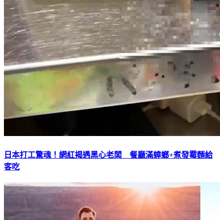
日本打工驚魂！網紅揭遇黑心老闆 餐廳滿蟑螂+煮發霉麵給
客吃