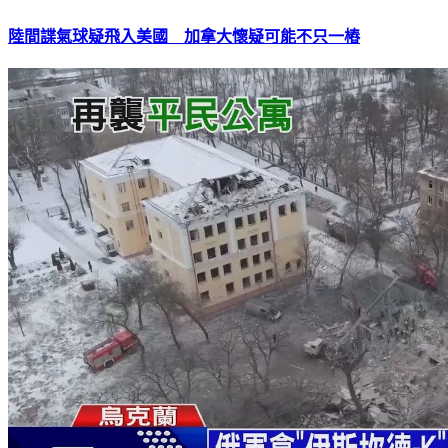
陸間諜氣球疑飛入美國 加拿大懷疑可能不只一樁