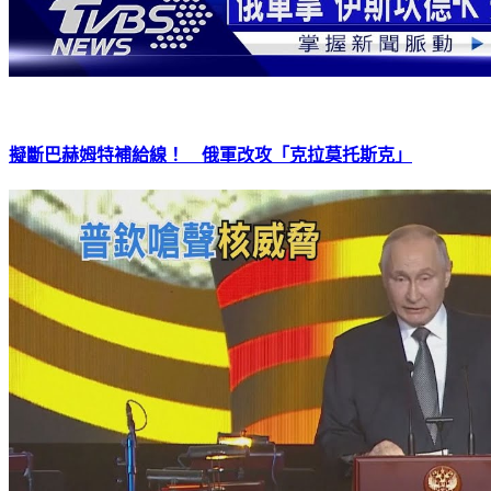
擬斷巴赫姆特補給線！ 俄軍改攻「克拉莫托斯克」