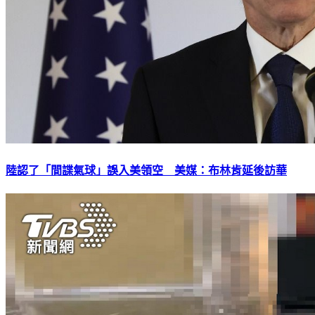
陸認了「間諜氣球」誤入美領空 美媒：布林肯延後訪華