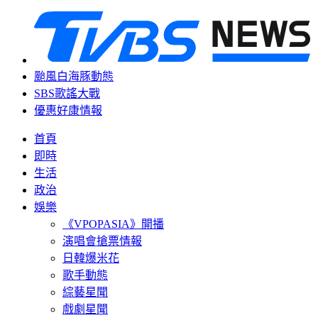
颱風白海豚動態
SBS歌謠大戰
優惠好康情報
首頁
即時
生活
政治
娛樂
《VPOPASIA》開播
演唱會搶票情報
日韓爆米花
歌手動態
綜藝星聞
戲劇星聞