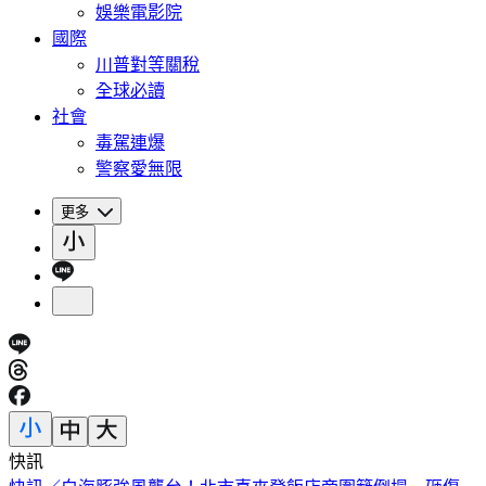
娛樂電影院
國際
川普對等關稅
全球必讀
社會
毒駕連爆
警察愛無限
更多
快訊