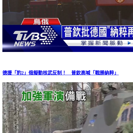
德援「豹2」俄擬動核武反制！ 普欽高喊「戰勝納粹」