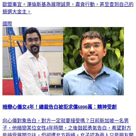
歐盟事宜。澤倫斯基為展現誠意，肅貪行動，甚至查到自己的
競選大金主。
國際
暗戀心儀女4年！總裁告白被拒求償6800萬：精神受創
向心儀對象告白，對方一定就要接受嗎？日前新加坡一名男
子，他暗戀某位女性4年時間，之後鼓起勇氣告白，希望對方
能接受展開交往，但卻遭女方拒絕。女子認為兩人只是朋友關