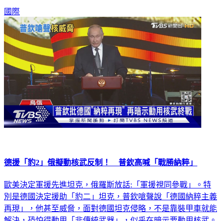
國際
德援「豹2」俄擬動核武反制！ 普欽高喊「戰勝納粹」
歐美決定軍援先進坦克，俄羅斯放話:「軍援視同參戰」。特
別是德國決定援助「豹二」坦克，普欽嗆聲說「德國納粹主義
再現」，他甚至威脅，面對德國坦克侵略，不是靠裝甲車就能
解決，恐怕得動用「非傳統武器」，似乎在暗示要動用核武。