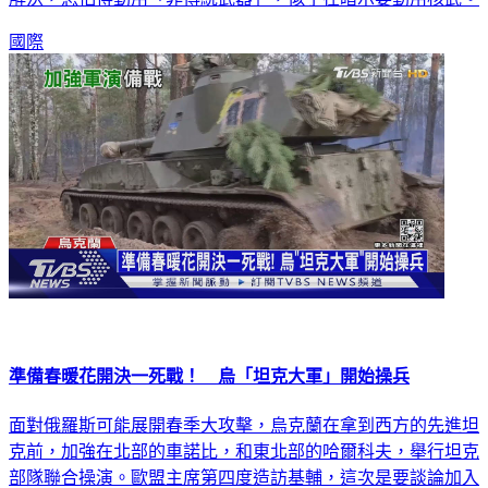
國際
準備春暖花開決一死戰！ 烏「坦克大軍」開始操兵
面對俄羅斯可能展開春季大攻擊，烏克蘭在拿到西方的先進坦
克前，加強在北部的車諾比，和東北部的哈爾科夫，舉行坦克
部隊聯合操演。歐盟主席第四度造訪基輔，這次是要談論加入