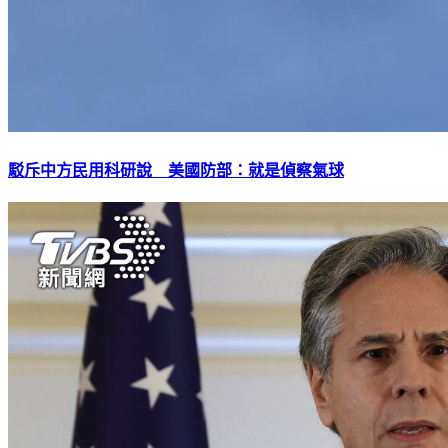
駁斥中方民用科研說 美國防部：就是偵察氣球