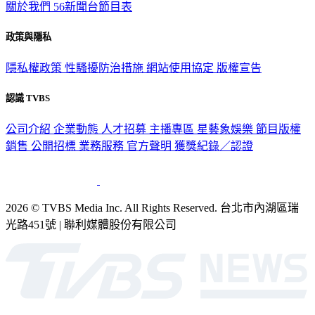
關於我們
56新聞台節目表
政策與隱私
隱私權政策
性騷擾防治措施
網站使用協定
版權宣告
認識 TVBS
公司介紹
企業動態
人才招募
主播專區
星藝象娛樂
節目版權
銷售
公開招標
業務服務
官方聲明
獲獎紀錄／認證
2026 © TVBS Media Inc. All Rights Reserved. 台北市內湖區瑞
光路451號 | 聯利媒體股份有限公司