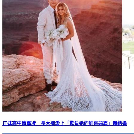
正妹高中遭霸凌 長大卻愛上「欺負她的帥哥惡霸」還結婚