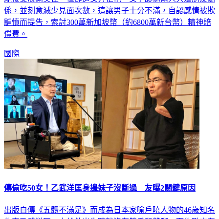
係，並刻意減少見面次數，這讓男子十分不滿，自認感情被欺
騙憤而提告，索討300萬新加坡幣（約6800萬新台幣）精神賠
償費。
國際
傳偷吃50女！乙武洋匡身邊妹子沒斷過 友曝2關鍵原因
出版自傳《五體不滿足》而成為日本家喻戶曉人物的46歲知名