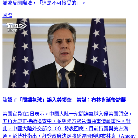
並違反國際法，「這是不可接受的」。
國際
陸認了「間諜氣球」誤入美領空 美媒：布林肯延後訪華
美國官員在2日表示，中國大陸一架間諜氣球入侵美國領空，
五角大廈正持續追查中，並與陸方緊急溝通事情嚴重性。對
此，中國大陸外交部今（3）發表回應，目前持續與美方溝
通。彭博社指出，拜登政府決定將延遲國務卿布林肯（Antony