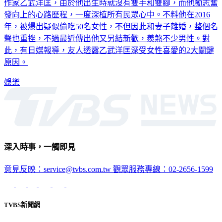
作家乙武洋匡，由於他出生時就沒有雙手和雙腳，而他勵志奮
發向上的心路歷程，一度深植所有民眾心中。不料他在2016
年，被爆出疑似偷吃50名女性，不但因此和妻子離婚，整個名
聲也重挫，不過最近傳出他又另結新歡，羨煞不少男性。對
此，有日媒報導，友人透露乙武洋匡深受女性喜愛的2大關鍵
原因。
娛樂
深入時事，一觸即見
意見反映：service@tvbs.com.tw
觀眾服務專線：02-2656-1599
TVBS新聞網