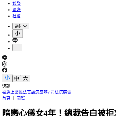
娛樂
國際
社會
更多
快訊
被選上國民法官該怎麼辦? 司法院廣告
首頁
｜
國際
暗戀心儀女4年！總裁告白被拒求