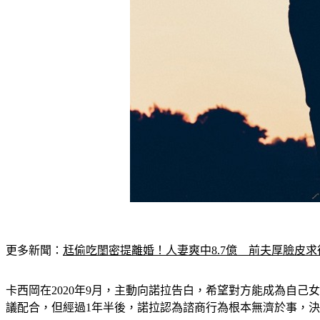
更多新聞：
尪偷吃閨密提離婚！人妻爽中8.7億　前夫厚臉皮求
卡西岡在2020年9月，主動向諾拉告白，希望對方能成為自
議配合，但經過1年半後，諾拉認為諮商行為根本無濟於事，