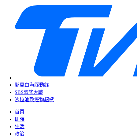
颱風白海豚動態
SBS歌謠大戰
沙拉油致癌物超標
首頁
即時
生活
政治