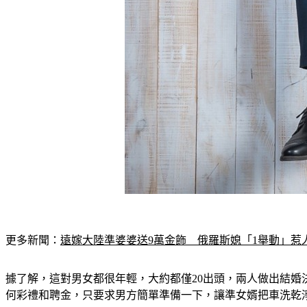
更多新聞：
遠嫁大陸準婆婆送9萬金飾　俄羅斯媳「1舉動」惹
據了解，這對男女都很年輕，大約都僅20出頭，兩人做出結
何彩禮和聘金，只要求男方簡單準備一下，讓準女婿把車洗乾