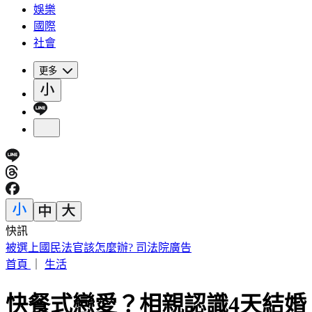
娛樂
國際
社會
更多
快訊
路透：伊朗警告波灣國家 美再動武恐危及區域能源設施
首頁
｜
生活
快餐式戀愛？相親認識4天結婚