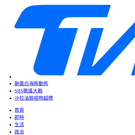
颱風白海豚動態
SBS歌謠大戰
沙拉油致癌物超標
首頁
即時
生活
政治