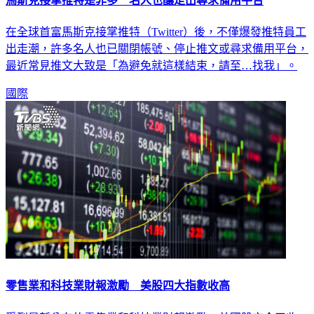
馬斯克接掌推特是非多 名人也釀走出尋求備用平台
在全球首富馬斯克接掌推特（Twitter）後，不僅爆發推特員工
出走潮，許多名人也已關閉帳號、停止推文或尋求備用平台，
最近常見推文大致是「為避免就這樣結束，請至…找我」。
國際
零售業和科技業財報激勵 美股四大指數收高