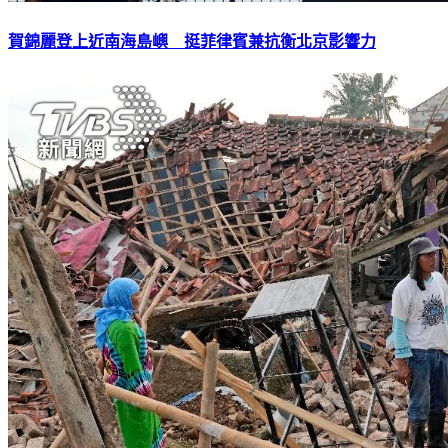
賀錦麗登上近南海島嶼 挺菲律賓兼抗衡北京影響力