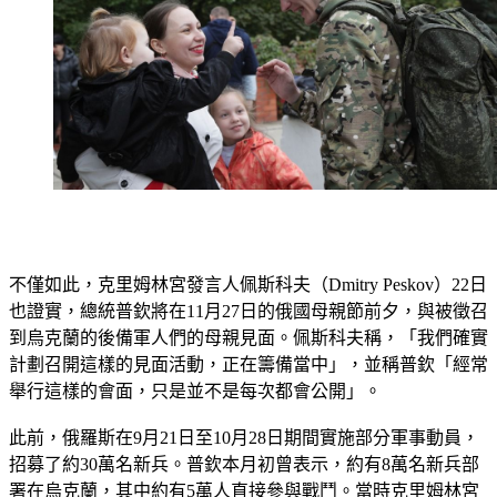
不僅如此，克里姆林宮發言人佩斯科夫（Dmitry Peskov）22日
也證實，總統普欽將在11月27日的俄國母親節前夕，與被徵召
到烏克蘭的後備軍人們的母親見面。佩斯科夫稱，「我們確實
計劃召開這樣的見面活動，正在籌備當中」，並稱普欽「經常
舉行這樣的會面，只是並不是每次都會公開」。
此前，俄羅斯在9月21日至10月28日期間實施部分軍事動員，
招募了約30萬名新兵。普欽本月初曾表示，約有8萬名新兵部
署在烏克蘭，其中約有5萬人直接參與戰鬥。當時克里姆林宮