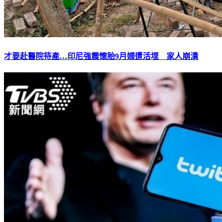
才要赴醫院待產…印尼強震懷胎9月婦遭活埋 家人崩潰