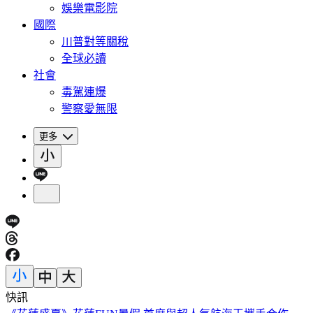
娛樂電影院
國際
川普對等關稅
全球必讀
社會
毒駕連爆
警察愛無限
更多
快訊