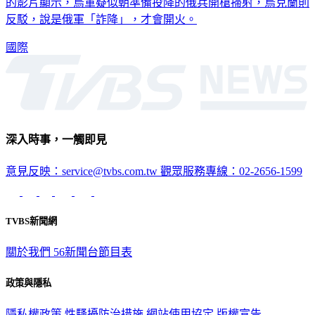
的影片顯示，烏軍疑似朝準備投降的俄兵開槍掃射，烏克蘭則
反駁，說是俄軍「詐降」，才會開火。
國際
深入時事，一觸即見
意見反映：service@tvbs.com.tw
觀眾服務專線：02-2656-1599
TVBS新聞網
關於我們
56新聞台節目表
政策與隱私
隱私權政策
性騷擾防治措施
網站使用協定
版權宣告