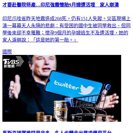
才要赴醫院待產…印尼強震懷胎9月婦遭活埋 家人崩潰
印尼爪哇省昨天地震造成268死，仍有151人失蹤。災區現場上
演一幕幕天人永隔的悲劇：有受困的國中生被同學救出、但同
學後來卻不幸罹難；懷孕9個月的孕婦逃生不及遭活埋，她的
家人淚崩說：「這是她的第一胎。」
國際