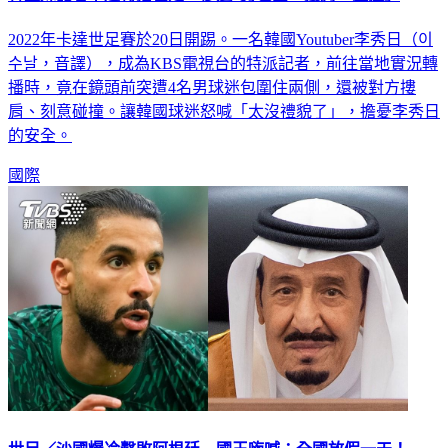
2022年卡達世足賽於20日開踢。一名韓國Youtuber李秀日（이
수날，音譯），成為KBS電視台的特派記者，前往當地實況轉
播時，竟在鏡頭前突遭4名男球迷包圍住兩側，還被對方摟
肩、刻意碰撞。讓韓國球迷怒喊「太沒禮貌了」，擔憂李秀日
的安全。
國際