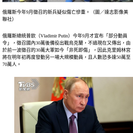
俄羅斯今年9月徵召的新兵疑似傷亡慘重。（圖／達志影像美
聯社）
俄羅斯總統普欽（Vladimir Putin）今年9月才宣布「部分動員
令」，徵召國內30萬後備役出戰烏克蘭，不過現在又傳出，由
於前一波徵召的30萬大軍如今「非死即傷」，因此克里姆林宮
將在明年初再度發動另一場大規模動員，且人數恐多達50萬至
70萬人。