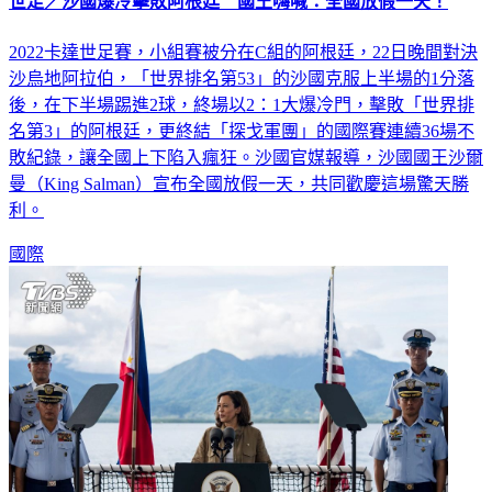
世足／沙國爆冷擊敗阿根廷 國王嗨喊：全國放假一天！
2022卡達世足賽，小組賽被分在C組的阿根廷，22日晚間對決
沙烏地阿拉伯，「世界排名第53」的沙國克服上半場的1分落
後，在下半場踢進2球，終場以2：1大爆冷門，擊敗「世界排
名第3」的阿根廷，更終結「探戈軍團」的國際賽連續36場不
敗紀錄，讓全國上下陷入瘋狂。沙國官媒報導，沙國國王沙爾
曼（King Salman）宣布全國放假一天，共同歡慶這場驚天勝
利。
國際