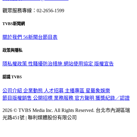
觀眾服務專線：02-2656-1599
TVBS新聞網
關於我們
56新聞台節目表
政策與隱私
隱私權政策
性騷擾防治措施
網站使用協定
版權宣告
認識 TVBS
公司介紹
企業動態
人才招募
主播專區
星藝象娛樂
節目版權銷售
公開招標
業務服務
官方聲明
獲獎紀錄／認證
2026 © TVBS Media Inc. All Rights Reserved. 台北市內湖區瑞
光路451號 | 聯利媒體股份有限公司