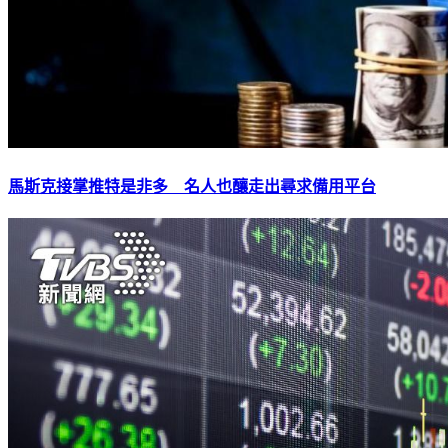
馬斯克接掌推特是非多 名人也釀走出尋求備用平台