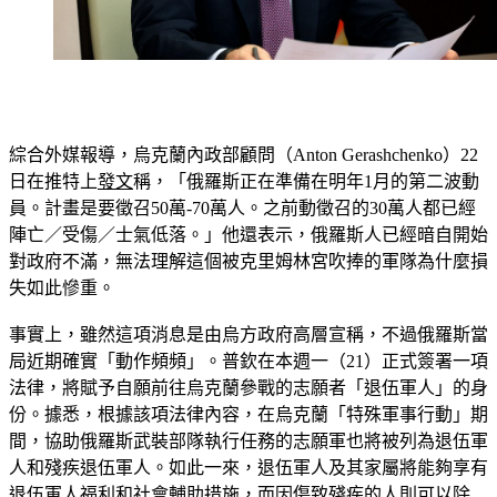
綜合外媒報導，烏克蘭內政部顧問（Anton Gerashchenko）22
日在推特上
發文
稱，「俄羅斯正在準備在明年1月的第二波動
員。計畫是要徵召50萬-70萬人。之前動徵召的30萬人都已經
陣亡／受傷／士氣低落。」他還表示，俄羅斯人已經暗自開始
對政府不滿，無法理解這個被克里姆林宮吹捧的軍隊為什麼損
失如此慘重。
事實上，雖然這項消息是由烏方政府高層宣稱，不過俄羅斯當
局近期確實「動作頻頻」。普欽在本週一（21）正式簽署一項
法律，將賦予自願前往烏克蘭參戰的志願者「退伍軍人」的身
份。據悉，根據該項法律內容，在烏克蘭「特殊軍事行動」期
間，協助俄羅斯武裝部隊執行任務的志願軍也將被列為退伍軍
人和殘疾退伍軍人。如此一來，退伍軍人及其家屬將能夠享有
退伍軍人福利和社會輔助措施，而因傷致殘疾的人則可以除