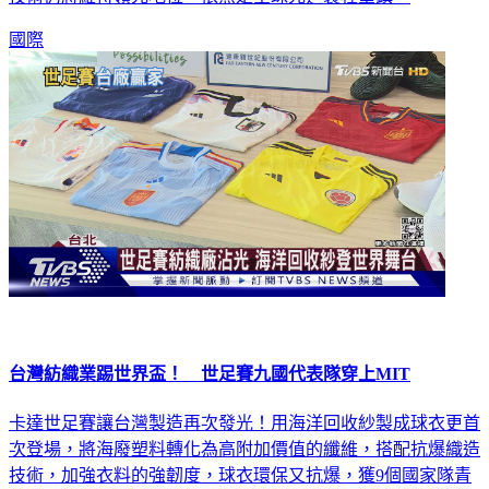
國際
台灣紡織業踢世界盃！ 世足賽九國代表隊穿上MIT
卡達世足賽讓台灣製造再次發光！用海洋回收紗製成球衣更首
次登場，將海廢塑料轉化為高附加價值的纖維，搭配抗爆織造
技術，加強衣料的強韌度，球衣環保又抗爆，獲9個國家隊青