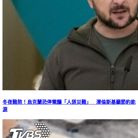
冬夜難熬！烏克蘭恐停電釀「人道災難」 澤倫斯基籲節約能
源