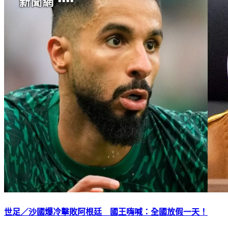
世足／沙國爆冷擊敗阿根廷 國王嗨喊：全國放假一天！