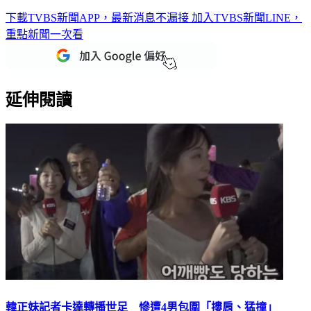
下載TVBS新聞APP，最新消息不漏接
加入TVBS新聞LINE，
重點新聞一次看
延伸閱讀
韓正妹記者卡達轉播世足 慘遭4男包圍「摟肩、猛撞」