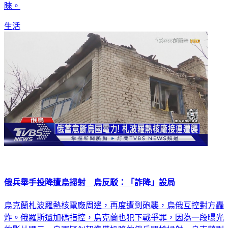
睞。
生活
俄兵舉手投降遭烏掃射 烏反駁：「詐降」設局
烏克蘭札波羅熱核電廠周邊，再度遭到砲襲，烏俄互控對方轟
炸。俄羅斯還加碼指控，烏克蘭也犯下戰爭罪，因為一段曝光