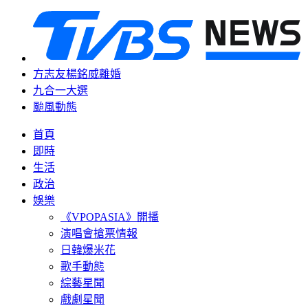
方志友楊銘威離婚
九合一大選
颱風動態
首頁
即時
生活
政治
娛樂
《VPOPASIA》開播
演唱會搶票情報
日韓爆米花
歌手動態
綜藝星聞
戲劇星聞