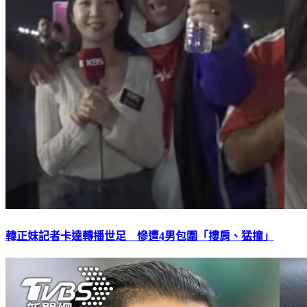
韓正妹記者卡達轉播世足 慘遭4男包圍「摟肩、猛撞」