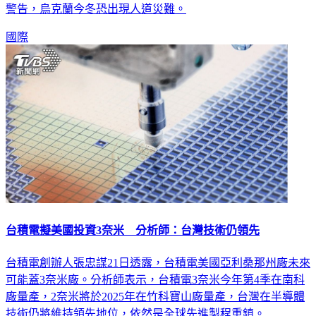
警告，烏克蘭今冬恐出現人道災難。
國際
台積電擬美國投資3奈米 分析師：台灣技術仍領先
台積電創辦人張忠謀21日透露，台積電美國亞利桑那州廠未來
可能蓋3奈米廠。分析師表示，台積電3奈米今年第4季在南科
廠量產，2奈米將於2025年在竹科寶山廠量產，台灣在半導體
技術仍將維持領先地位，依然是全球先進製程重鎮。