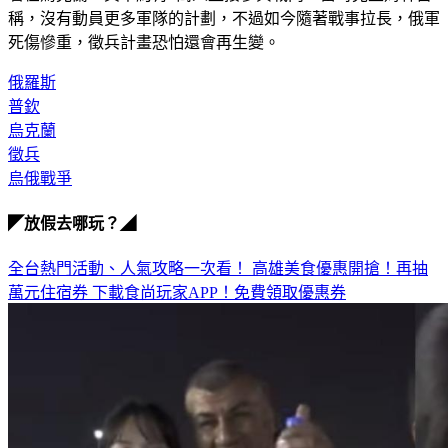
稱，沒有動員更多軍隊的計劃，不過如今隨著戰事拉長，俄軍
死傷慘重，徵兵計畫恐怕還會再生變。
俄羅斯
普欽
烏克蘭
徵兵
烏俄戰爭
◤放假去哪玩？◢
全台熱門活動、人氣攻略一次看！
高雄美食優惠開搶！再抽
萬元住宿券
下載食尚玩家APP！免費領取優惠券