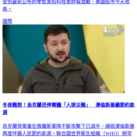
受到最新公布的零售業和科技業財報激勵，美國股市今天收
高。
國際
冬夜難熬！烏克蘭恐停電釀「人道災難」 澤倫斯基籲節約能
源
烏克蘭發電量在俄羅斯軍隊不斷攻擊下已減半，總統澤倫斯基
再度呼籲人民節約能源。聯合國世界衛生組織（WHO）稍早