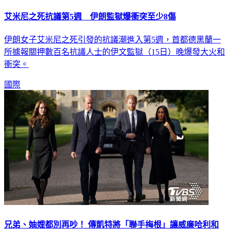
艾米尼之死抗議第5週 伊朗監獄爆衝突至少8傷
伊朗女子艾米尼之死引發的抗議潮進入第5週，首都德黑蘭一
所據報關押數百名抗議人士的伊文監獄（15日）晚爆發大火和
衝突。
國際
兄弟、妯娌都別再吵！ 傳凱特將「聯手梅根」讓威廉哈利和