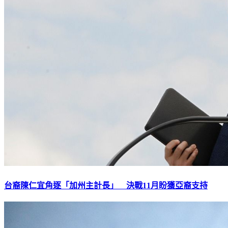
台裔陳仁宜角逐「加州主計長」 決戰11月盼獲亞裔支持