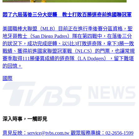
悶了六局落後三分大逆襲 教士打敗百勝道奇前進國聯冠軍
美國職棒大聯盟（MLB）目前正在進行季後賽分區資格，聖
地牙哥教士（San Diego Padres）隊在第四戰中，在落後三分
的狀況下，成功完成逆轉、以5比3打敗道奇隊，拿下3勝一敗
戰績、獲得前進國家聯盟冠軍戰（NLCS）的門票，也讓常規
賽季取得111勝優異成績的道奇隊（LA Dodgers），留下難堪
的回憶。
國際
深入時事，一觸即見
意見反映：service@tvbs.com.tw
觀眾服務專線：02-2656-1599