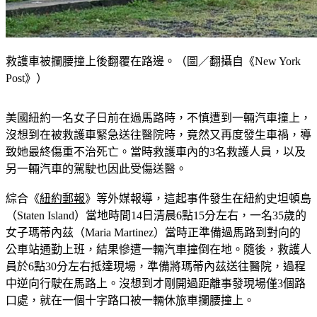
救護車被攔腰撞上後翻覆在路邊。（圖／翻攝自《New York
Post》）
美國紐約一名女子日前在過馬路時，不慎遭到一輛汽車撞上，
沒想到在被救護車緊急送往醫院時，竟然又再度發生車禍，導
致她最終傷重不治死亡。當時救護車內的3名救護人員，以及
另一輛汽車的駕駛也因此受傷送醫。
綜合《
紐約郵報
》等外媒報導，這起事件發生在紐約史坦頓島
（Staten Island）當地時間14日清晨6點15分左右，一名35歲的
女子瑪蒂內茲（Maria Martinez）當時正準備過馬路到對向的
公車站通勤上班，結果慘遭一輛汽車撞倒在地。隨後，救護人
員於6點30分左右抵達現場，準備將瑪蒂內茲送往醫院，過程
中逆向行駛在馬路上。沒想到才剛開過距離事發現場僅3個路
口處，就在一個十字路口被一輛休旅車攔腰撞上。