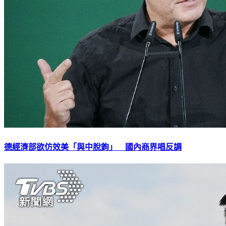
德經濟部欲仿效美「與中脫鉤」 國內商界唱反調