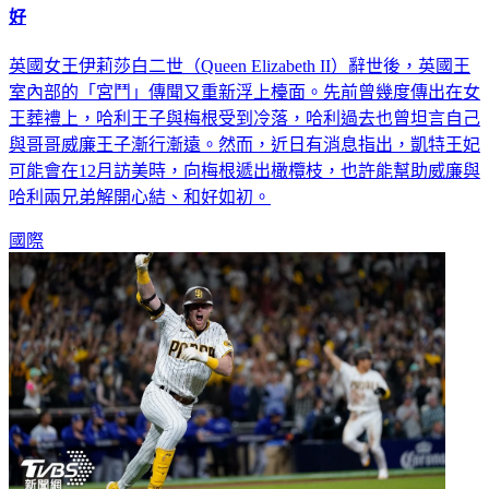
好
英國女王伊莉莎白二世（Queen Elizabeth II）辭世後，英國王
室內部的「宮鬥」傳聞又重新浮上檯面。先前曾幾度傳出在女
王葬禮上，哈利王子與梅根受到冷落，哈利過去也曾坦言自己
與哥哥威廉王子漸行漸遠。然而，近日有消息指出，凱特王妃
可能會在12月訪美時，向梅根遞出橄欖枝，也許能幫助威廉與
哈利兩兄弟解開心結、和好如初。
國際