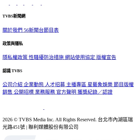
TVBS新聞網
關於我們
56新聞台節目表
政策與隱私
隱私權政策
性騷擾防治措施
網站使用協定
版權宣告
認識 TVBS
公司介紹
企業動態
人才招募
主播專區
星藝象娛樂
節目版權
銷售
公開招標
業務服務
官方聲明
獲獎紀錄／認證
2026 © TVBS Media Inc. All Rights Reserved. 台北市內湖區瑞
光路451號 | 聯利媒體股份有限公司