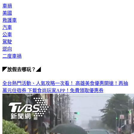
車禍
美國
救護車
汽車
公車
駕駛
逆向
二度車禍
◤放假去哪玩？◢
全台熱門活動、人氣攻略一次看！
高雄美食優惠開搶！再抽
萬元住宿券
下載食尚玩家APP！免費領取優惠券