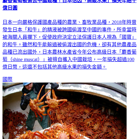
麝香葡萄被偷去中國栽種！日本估因「高級水果」損失年賠千
億日圓
日本一向嚴格保護國產品種的農業、畜牧業品種，2018年時曾
發生日本「和牛」的精液被跨國偷渡至中國的事件，所幸當時
被海關人員攔下，促使政府決定立法保護日本人視為「國寶」
的和牛。雖然和牛能躲過被偷渡出國的危機，卻有其他農產品
品種已流出國外，日本農林水產省今年公布高級日本「麝香葡
萄（shine muscat）」被擅自攜入中國栽培，一年損失超過100
億日幣，這還不包括其他高級水果的損失金額。
國際