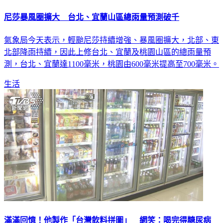
尼莎暴風圈擴大 台北、宜蘭山區總雨量預測破千
氣象局今天表示，輕颱尼莎持續增強、暴風圈擴大，北部、東
北部降雨持續，因此上修台北、宜蘭及桃園山區的總雨量預
測，台北、宜蘭達1100毫米，桃園由600毫米提高至700毫米。
生活
滿滿回憶！他製作「台灣飲料拼圖」 網笑：喝完得糖尿病