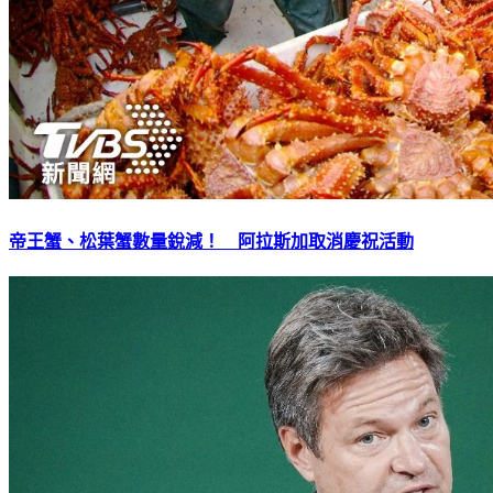
帝王蟹、松葉蟹數量銳減！ 阿拉斯加取消慶祝活動