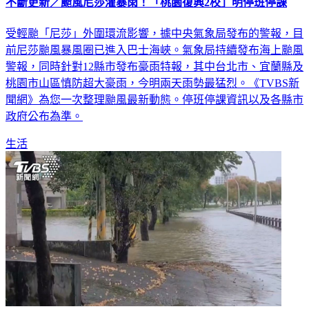
不斷更新／颱風尼莎灌暴雨！「桃園復興2校」明停班停課
受輕颱「尼莎」外圍環流影響，據中央氣象局發布的警報，目
前尼莎颱風暴風圈已進入巴士海峽。氣象局持續發布海上颱風
警報，同時針對12縣市發布豪雨特報，其中台北市、宜蘭縣及
桃園市山區慎防超大豪雨，今明兩天雨勢最猛烈。《TVBS新
聞網》為您一次整理颱風最新動態。停班停課資訊以及各縣市
政府公布為準。
生活