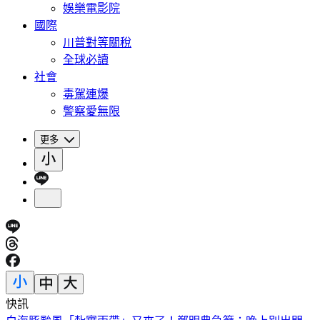
娛樂電影院
國際
川普對等關稅
全球必讀
社會
毒駕連爆
警察愛無限
更多
快訊