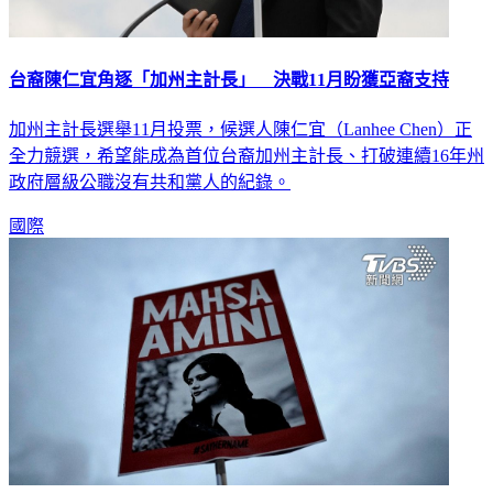
台裔陳仁宜角逐「加州主計長」 決戰11月盼獲亞裔支持
加州主計長選舉11月投票，候選人陳仁宜（Lanhee Chen）正
全力競選，希望能成為首位台裔加州主計長、打破連續16年州
政府層級公職沒有共和黨人的紀錄。
國際