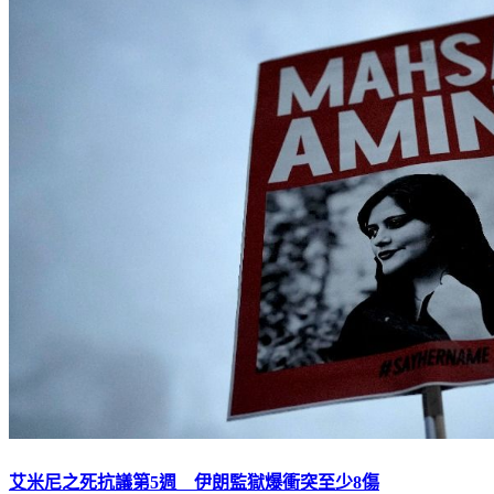
艾米尼之死抗議第5週 伊朗監獄爆衝突至少8傷