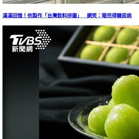
滿滿回憶！他製作「台灣飲料拼圖」 網笑：喝完得糖尿病