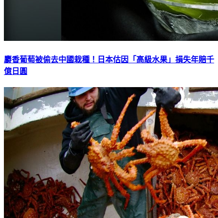
麝香葡萄被偷去中國栽種！日本估因「高級水果」損失年賠千
億日圓