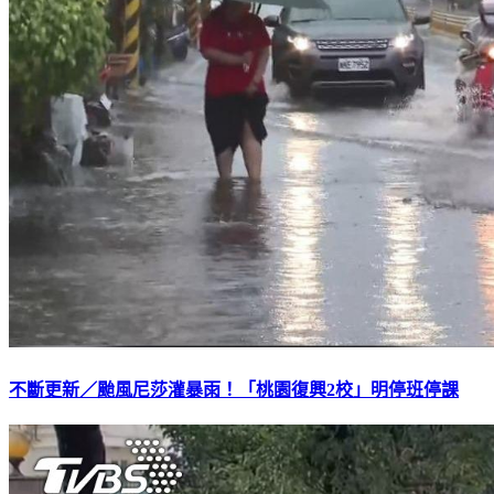
不斷更新／颱風尼莎灌暴雨！「桃園復興2校」明停班停課