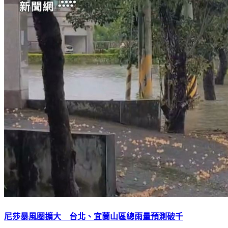
尼莎暴風圈擴大 台北、宜蘭山區總雨量預測破千