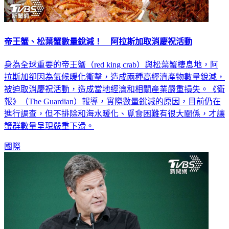
帝王蟹、松葉蟹數量銳減！ 阿拉斯加取消慶祝活動
身為全球重要的帝王蟹（red king crab）與松葉蟹棲息地，阿
拉斯加卻因為氣候暖化衝擊，造成兩種高經濟產物數量銳減，
被迫取消慶祝活動，造成當地經濟和相關產業嚴重損失。《衛
報》（The Guardian）報導，實際數量銳減的原因，目前仍在
進行調查，但不排除和海水暖化、覓食困難有很大關係，才讓
蟹群數量呈現嚴重下滑。
國際