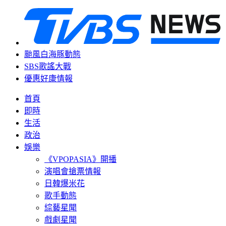
颱風白海豚動態
SBS歌謠大戰
優惠好康情報
首頁
即時
生活
政治
娛樂
《VPOPASIA》開播
演唱會搶票情報
日韓爆米花
歌手動態
綜藝星聞
戲劇星聞