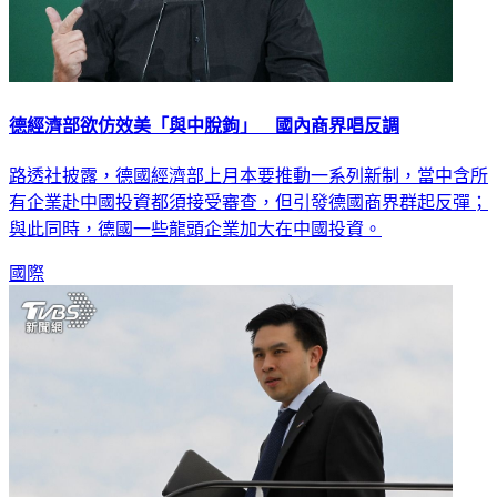
德經濟部欲仿效美「與中脫鉤」 國內商界唱反調
路透社披露，德國經濟部上月本要推動一系列新制，當中含所
有企業赴中國投資都須接受審查，但引發德國商界群起反彈；
與此同時，德國一些龍頭企業加大在中國投資。
國際