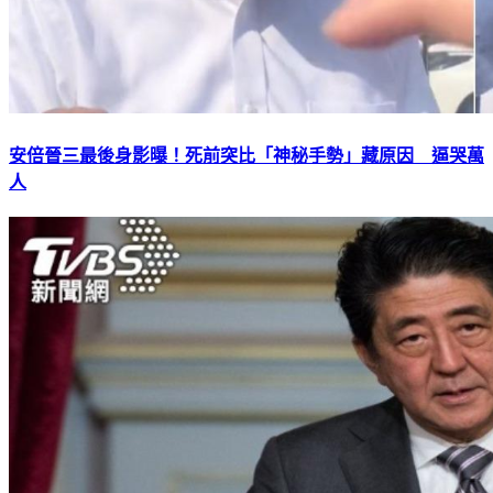
安倍晉三最後身影曝！死前突比「神秘手勢」藏原因 逼哭萬
人