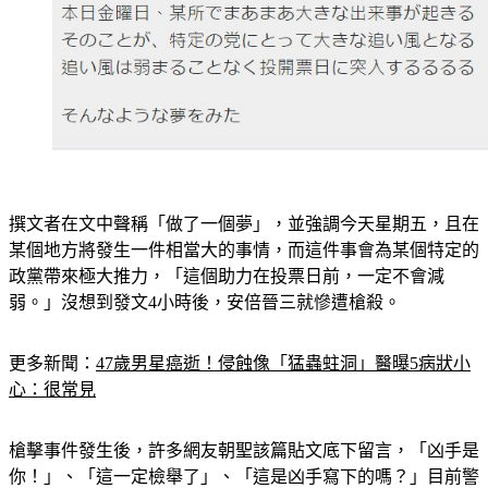
撰文者在文中聲稱「做了一個夢」，並強調今天星期五，且在
某個地方將發生一件相當大的事情，而這件事會為某個特定的
政黨帶來極大推力，「這個助力在投票日前，一定不會減
弱。」沒想到發文4小時後，安倍晉三就慘遭槍殺。
更多新聞：
47歲男星癌逝！侵蝕像「猛蟲蛀洞」醫曝5病狀小
心：很常見
槍擊事件發生後，許多網友朝聖該篇貼文底下留言，「凶手是
你！」、「這一定檢舉了」、「這是凶手寫下的嗎？」目前警