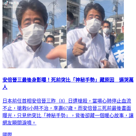
安倍晉三最後身影曝！死前突比「神秘手勢」藏原因 逼哭萬
人
日本前任首相安倍晉三昨（8）日遭槍殺，當場心肺停止血流
不止，搶救6小時不治，享壽67歲。而安倍晉三死前最後畫面
曝光，只見他突比「神秘手勢」，背後卻藏一個暖心故事，讓
網友瞬間淚噴。
國際