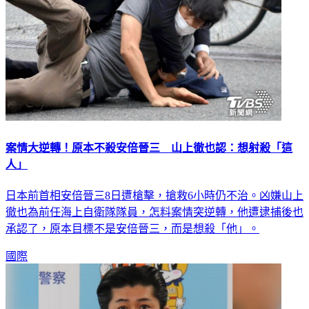
案情大逆轉！原本不殺安倍晉三 山上徹也認：想射殺「這
人」
日本前首相安倍晉三8日遭槍擊，搶救6小時仍不治。凶嫌山上
徹也為前任海上自衛隊隊員，怎料案情突逆轉，他遭逮捕後也
承認了，原本目標不是安倍晉三，而是想殺「他」。
國際