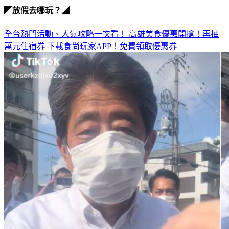
◤放假去哪玩？◢
全台熱門活動、人氣攻略一次看！
高雄美食優惠開搶！再抽
萬元住宿券
下載食尚玩家APP！免費領取優惠券