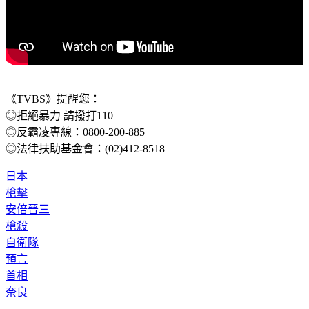
《TVBS》提醒您：
◎拒絕暴力 請撥打110
◎反霸凌專線：0800-200-885
◎法律扶助基金會：(02)412-8518
日本
槍擊
安倍晉三
槍殺
自衛隊
預言
首相
奈良