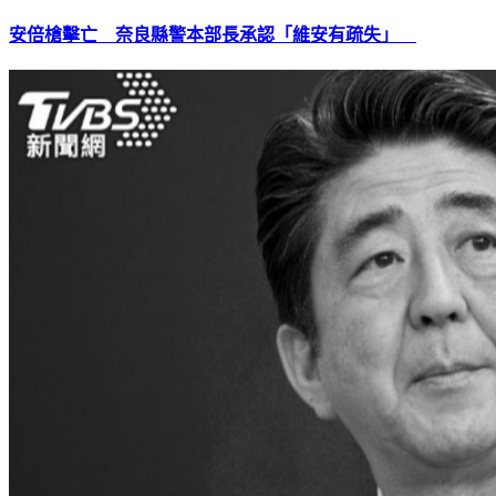
安倍槍擊亡 奈良縣警本部長承認「維安有疏失」