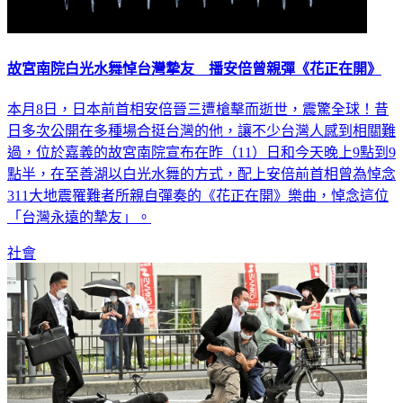
故宮南院白光水舞悼台灣摯友 播安倍曾親彈《花正在開》
本月8日，日本前首相安倍晉三遭槍擊而逝世，震驚全球！昔
日多次公開在多種場合挺台灣的他，讓不少台灣人感到相關難
過，位於嘉義的故宮南院宣布在昨（11）日和今天晚上9點到9
點半，在至善湖以白光水舞的方式，配上安倍前首相曾為悼念
311大地震罹難者所親自彈奏的《花正在開》樂曲，悼念這位
「台灣永遠的摯友」。
社會