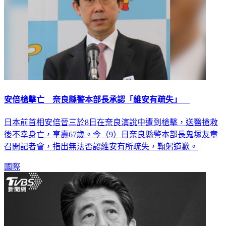
安倍槍擊亡 奈良縣警本部長承認「維安有疏失」
日本前首相安倍晉三於8日在奈良演說中遭到槍擊，送醫搶救
後不幸身亡，享壽67歲。今（9）日奈良縣警本部長鬼塚友章
召開記者會，指出無法否認維安有所疏失，鞠躬道歉。
國際