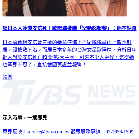
談日本人冷漠安倍死！歐陽靖遭譙「罕動怒報警」：絕不姑息
日本前首相安倍晉三遭凶嫌前任海上自衛隊隊員山上徹也射
殺，經搶救不治。而居日本多年的台灣女星歐陽靖，分析日年
輕人對於安倍死亡超冷漠2大主因，引來不少人撻伐，氣得她
也罕見不忍了，直接截圖蒐證並報警！
娛樂
深入時事，一觸即見
意見反映：service@tvbs.com.tw
觀眾服務專線：02-2656-1599