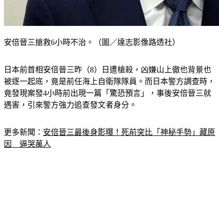
安倍晉三搶救6小時不治。（圖／達志影像路透社）
日本前首相安倍晉三昨（8）日遭槍殺，凶嫌山上徹也背景也
被逐一起底，竟是前任海上自衛隊隊員。而日本警方調查時，
竟發現案發4小時前出現一篇「驚恐預言」，事後安倍晉三就
遇害，引來警方強力追查發文者身分。
更多新聞：
安倍晉三最後身影曝！死前突比「神秘手勢」藏原
因　逼哭萬人