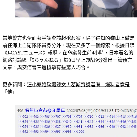
當地警方也全面著手調查該起槍殺案，除了得知凶嫌山上徹是
前任海上自衛隊隊員身分外，現在又多了一個線索。根據日媒
《J-CASTニュース》報導，在命案發生前4小時，日本著名的
網路討論區「5ちゃんねる」於8日早上7點19分發出一篇預言
文章，與安倍晉三遭槍擊有些驚人巧合。
更多新聞：
汪小菲婚房纏辣女！葛斯齊說溜嘴　爆料者竟是
「他」