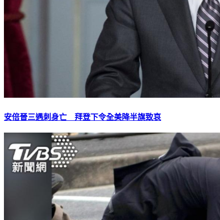
安倍晉三遇刺身亡 拜登下令全美降半旗致哀