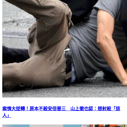
案情大逆轉！原本不殺安倍晉三 山上徹也認：想射殺「這
人」