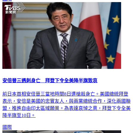
安倍晉三遇刺身亡 拜登下令全美降半旗致哀
前日本首相安倍晉三當地時間8日遭槍殺身亡。美國總統拜登
表示，安倍是美國的忠實友人，與兩黨總統合作，深化兩國聯
盟，推進自由印太區域願景。為表達哀悼之意，拜登下令全美
降半旗至10日。
國際