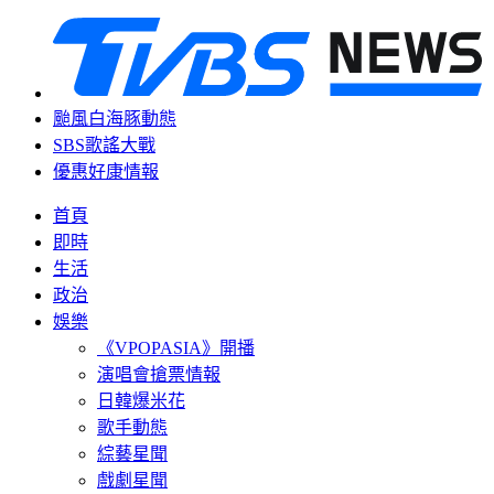
颱風白海豚動態
SBS歌謠大戰
優惠好康情報
首頁
即時
生活
政治
娛樂
《VPOPASIA》開播
演唱會搶票情報
日韓爆米花
歌手動態
綜藝星聞
戲劇星聞