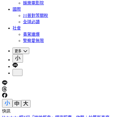
娛樂電影院
國際
川普對等關稅
全球必讀
社會
毒駕連爆
警察愛無限
更多
快訊