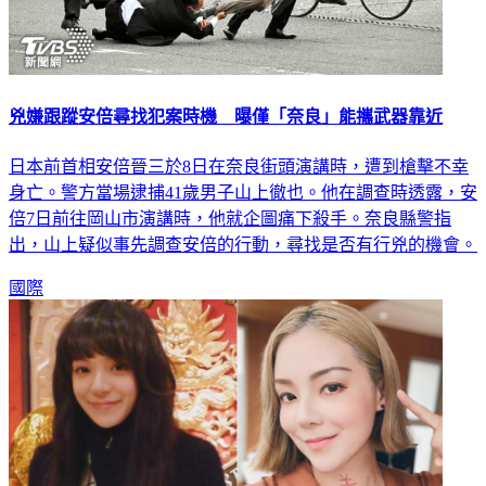
兇嫌跟蹤安倍尋找犯案時機 曝僅「奈良」能攜武器靠近
日本前首相安倍晉三於8日在奈良街頭演講時，遭到槍擊不幸
身亡。警方當場逮捕41歲男子山上徹也。他在調查時透露，安
倍7日前往岡山市演講時，他就企圖痛下殺手。奈良縣警指
出，山上疑似事先調查安倍的行動，尋找是否有行兇的機會。
國際