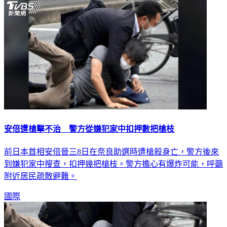
安倍遭槍擊不治 警方從嫌犯家中扣押數把槍枝
前日本首相安倍晉三8日在奈良助選時遭槍殺身亡，警方後來
到嫌犯家中搜查，扣押幾把槍枝。警方擔心有爆炸可能，呼籲
附近居民疏散避難。
國際