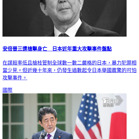
安倍晉三遭槍擊身亡 日本近年重大攻擊事件盤點
在謀殺率低且槍枝管制全球數一數二嚴格的日本，暴力犯罪相
當少見。但近幾十年來，仍發生過數起令日本舉國震驚的可怕
攻擊事件。
國際