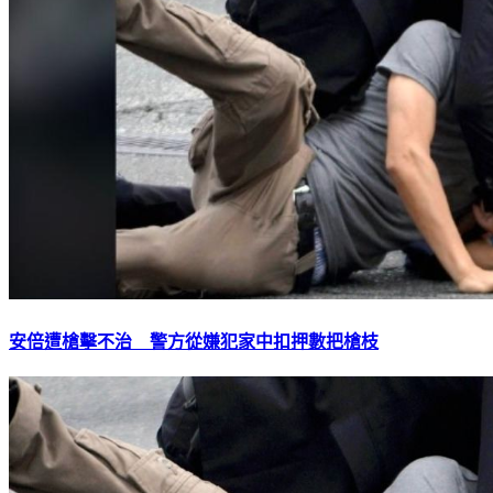
安倍遭槍擊不治 警方從嫌犯家中扣押數把槍枝