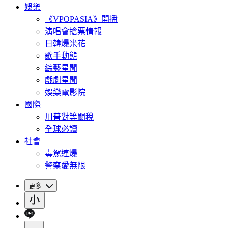
娛樂
《VPOPASIA》開播
演唱會搶票情報
日韓爆米花
歌手動態
綜藝星聞
戲劇星聞
娛樂電影院
國際
川普對等關稅
全球必讀
社會
毒駕連爆
警察愛無限
更多