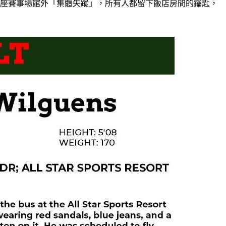
一座賽事場館外「集體失蹤」，所有人都留下飯店房間的鑰匙，