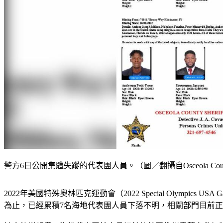
警方6日公開集體失蹤的代表團人員。（圖／翻攝自Osceola County Sheri
2022年美國特殊奧林匹克運動會（2022 Special Olym
為止，已經累積7名海地代表團人員下落不明，相關部門目前