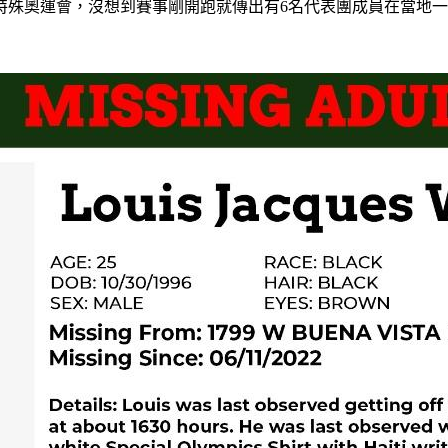
特殊奧運會，沒想到賽事剛開跑就傳出有6名代表團成員在當地