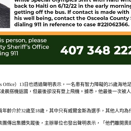
ff's Office）13日也透過聲明表示，一名患有智力障礙的25歲海地足球
日凌晨搭機返國，但最後卻沒有登上飛機。據悉，他最後一次被人
年齡介於32歲至18歲，其中只有威爾金斯為選手，其他人均為
表團傳出集體失蹤後，主辦單位也發出聲明表示，「他們離開奧