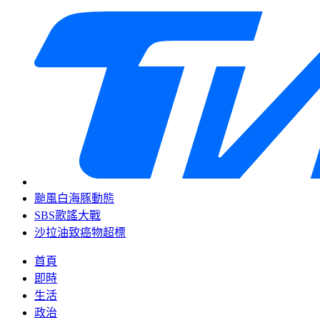
颱風白海豚動態
SBS歌謠大戰
沙拉油致癌物超標
首頁
即時
生活
政治