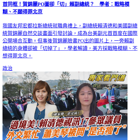
首同框！賀錦麗PO圖卻「切」賴副總統？ 學者：戰略模
糊、不願得罪北京
我國友邦宏都拉斯總統就職典禮上，副總統賴清德和美國副總
統賀錦麗自然交談畫面引發討論，成為台美副元首首度在國際
公開場合互動。但事後賀錦麗臉書PO出的圖片上，一旁賴副
總統的身體卻被「切掉了」，學者解讀，美方採戰略模糊、不
想得罪北京。
政治