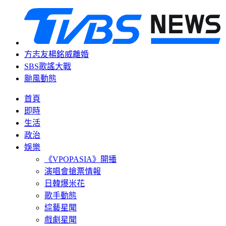
方志友楊銘威離婚
SBS歌謠大戰
颱風動態
首頁
即時
生活
政治
娛樂
《VPOPASIA》開播
演唱會搶票情報
日韓爆米花
歌手動態
綜藝星聞
戲劇星聞