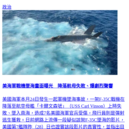
政治
美海軍戰機墜海畫面曝光 降落航母失敗、爆劇烈聲響
美國海軍本月24日發生一起軍機墜海事故，一架F-35C戰機在
降落至航空母艦「卡爾文森號」（USS Carl Vinson）上時失
敗、墜入南海，造成7名美國海軍官兵受傷，飛行員則是彈射
逃生獲救。日前網路上流傳一段疑似該架F-35C墜海的影片，
美國第7艦隊昨（28）日也證實該段影片的真實性，並指出目