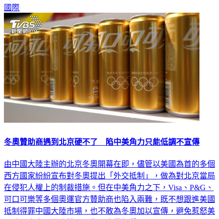
國際
冬奧贊助商遇到北京硬不了 陷中美角力只能低調不宣傳
由中國大陸主辦的北京冬奧開幕在即，儘管以美國為首的多個
西方國家紛紛宣布對冬奧提出「外交抵制」，做為對北京當局
在侵犯人權上的制裁措施。但在中美角力之下，Visa、P&G、
可口可樂等多個奧運官方贊助商也陷入兩難，既不想跟進美國
抵制得罪中國大陸市場，也不敢為冬奧加以宣傳，避免惹怒美