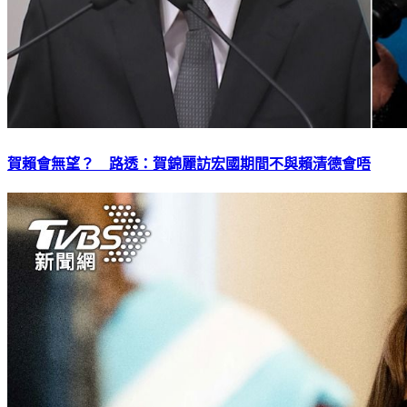
賀賴會無望？ 路透：賀錦麗訪宏國期間不與賴清德會唔