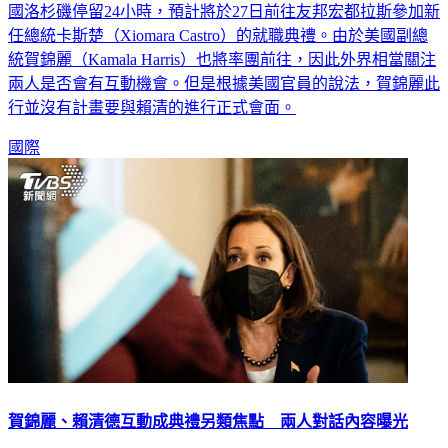
國洛杉磯停留24小時，預計將於27日前往友邦宏都拉斯參加新
任總統卡斯楚（Xiomara Castro）的就職典禮。由於美國副總
統賀錦麗（Kamala Harris）也將率團前往，因此外界相當關注
兩人是否會有互動機會。但是根據美國官員的說法，賀錦麗此
行並沒有計畫要與賴清的進行正式會面。
國際
賀錦麗、賴清德互動成典禮另類焦點 兩人對話內容曝光