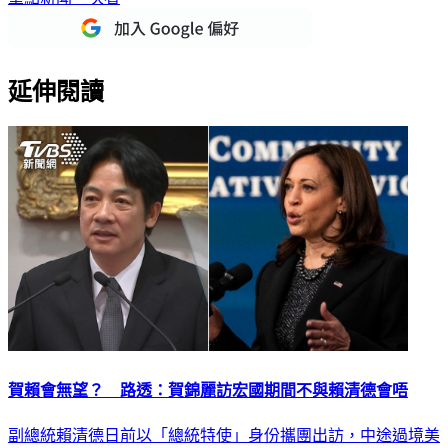
延伸閱讀
賀賴會無望？ 路透：賀錦麗訪宏國期間不與賴清德會唔
副總統賴清德日前以「總統特使」身份攜團出訪，中途過境美