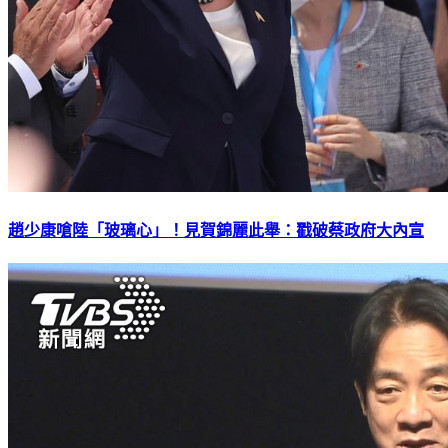
趙少康嗆陸「玻璃心」！見賀錦麗此舉：戳破蔡政府大內宣