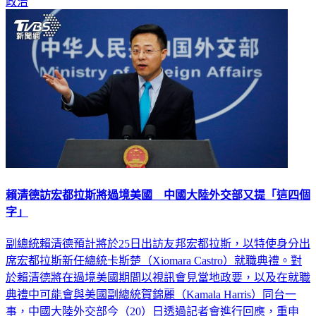
政治
賴清德訪宏都拉斯將過境美國 中國大陸外交部又提「這四個
字」
副總統賴清德預計將於25日出訪友邦宏都拉斯，以特使身分出
席宏都拉斯新任總統卡斯楚（Xiomara Castro）就職典禮。對
於賴清德將在過境美國期間以視訊會見當地政要，以及在就職
典禮中可能會與美國副總統賀錦麗（Kamala Harris）同台一
事，中國大陸外交部今（20）日透過記者會進行回應，重申