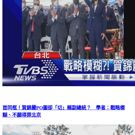
首同框！賀錦麗PO圖卻「切」賴副總統？ 學者：戰略模
糊、不願得罪北京