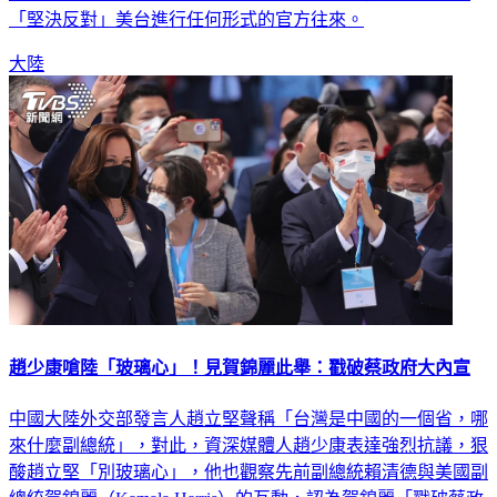
「堅決反對」美台進行任何形式的官方往來。
大陸
趙少康嗆陸「玻璃心」！見賀錦麗此舉：戳破蔡政府大內宣
中國大陸外交部發言人趙立堅聲稱「台灣是中國的一個省，哪
來什麼副總統」，對此，資深媒體人趙少康表達強烈抗議，狠
酸趙立堅「別玻璃心」，他也觀察先前副總統賴清德與美國副