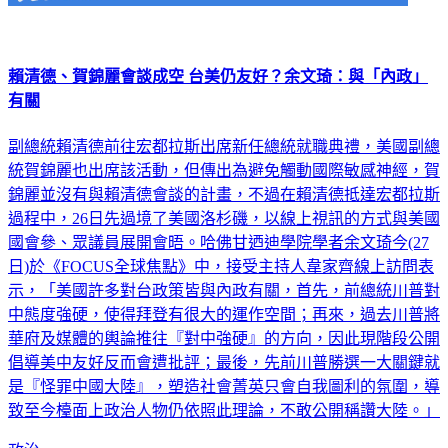
賴清德、賀錦麗會談成空 台美仍友好？余文琦：與「內政」
有關
副總統賴清德前往宏都拉斯出席新任總統就職典禮，美國副總
統賀錦麗也出席該活動，但傳出為避免觸動國際敏感神經，賀
錦麗並沒有與賴清德會談的計畫，不過在賴清德抵達宏都拉斯
過程中，26日先過境了美國洛杉磯，以線上視訊的方式與美國
國會參、眾議員展開會晤。哈佛甘迺迪學院學者余文琦今(27
日)於《FOCUS全球焦點》中，接受主持人韋家齊線上訪問表
示，「美國許多對台政策皆與內政有關，首先，前總統川普對
中態度強硬，使得拜登有很大的運作空間；再來，過去川普將
華府及媒體的輿論推往『對中強硬』的方向，因此現階段公開
倡導美中友好反而會遭批評；最後，先前川普勝選一大關鍵就
是『怪罪中國大陸』，塑造社會菁英只會自我圖利的氛圍，導
致至今檯面上政治人物仍依照此理論，不敢公開稱讚大陸。」