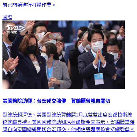
前已開始進行打撈作業。
國際
美國務院助卿：台宏邦交強健 賀錦麗曾親自關切
副總統賴清德、美國副總統賀錦麗1月底雙雙出席宏都拉斯總
統就職典禮。美國國務院助卿尼柯爾斯今天表示，賀錦麗當時
親自向宏國總統關切台宏邦交，他相信雙邊關係會持續強健。