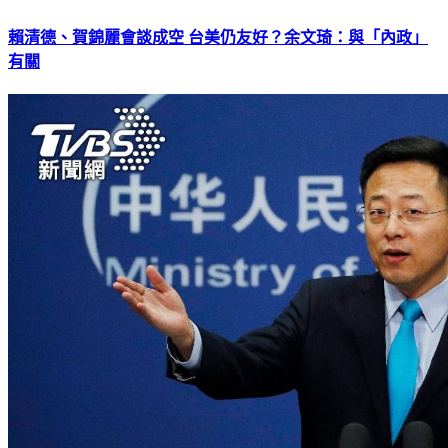
賴清德、賀錦麗會談成空 台美仍友好？余文琦：與「內政」
有關