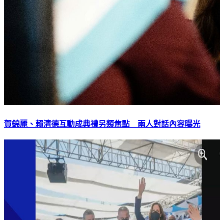
賀錦麗、賴清德互動成典禮另類焦點 兩人對話內容曝光