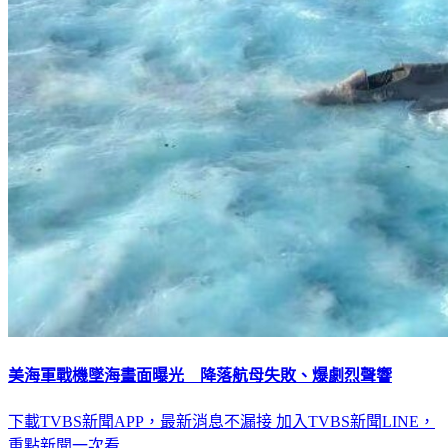
美海軍戰機墜海畫面曝光 降落航母失敗、爆劇烈聲響
下載TVBS新聞APP，最新消息不漏接
加入TVBS新聞LINE，
重點新聞一次看