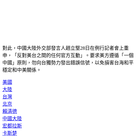
對此，中國大陸外交部發言人趙立堅28日在例行記者會上重
申，「反對美台之間的任何官方互動」。要求美方遵循「一個
中國」原則，勿向台獨勢力發出錯誤信號，以免損害台海和平
穩定和中美關係。
美國
大陸
台灣
北京
賴清德
中國大陸
宏都拉斯
卡斯楚