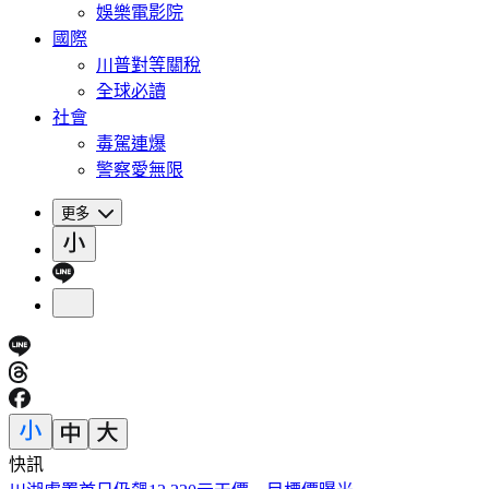
娛樂電影院
國際
川普對等關稅
全球必讀
社會
毒駕連爆
警察愛無限
更多
快訊