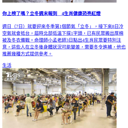
你上榜了嗎？立冬週末報到 4生肖健康恐亮紅燈
週日（7日）就要迎來冬季第1個節氣「立冬」，接下來8日冷
空氣就會抵台，屆時北部低溫下探1字頭，已有民眾搬出厚棉
被及冬衣備戰。命理師小孟老師3日點出4生肖民眾要特別注
意，這些人在立冬後身體狀況可能變差，需要冬令進補，他也
推薦幾種方式提供參考。
生活