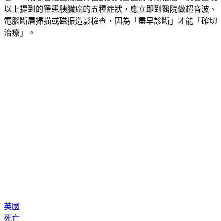
者，一成患者是因為遺傳性胰臟炎基因而導致罹癌。倘若出現
以上提到的罹患胰臟癌的五種症狀，應立即到醫院做超音波、
電腦斷層掃描或磁振造影檢查，因為「盡早診斷」才能「確切
治療」。
英國