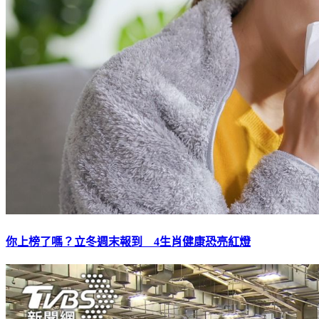
你上榜了嗎？立冬週末報到 4生肖健康恐亮紅燈