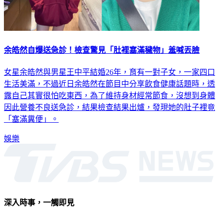
余皓然自爆送急診！檢查驚見「肚裡塞滿穢物」羞喊丟臉
女星余皓然與男星王中平結婚26年，育有一對子女，一家四口
生活美滿，不過近日余皓然在節目中分享飲食健康話題時，透
露自己其實很怕吃東西，為了維持身材經常節食，沒想到身體
因此營養不良送急診，結果檢查結果出爐，發現她的肚子裡竟
「塞滿糞便」。
娛樂
深入時事，一觸即見