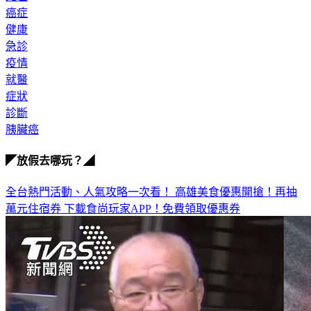
死亡
癌症
健康
急診
疫情
就醫
症狀
診斷
胰臟癌
◤放假去哪玩？◢
全台熱門活動、人氣攻略一次看！
高雄美食優惠開搶！再抽
萬元住宿券
下載食尚玩家APP！免費領取優惠券