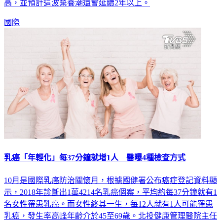
中心，救援中心表示，他們所收容的犬隻已經創下15年來新
高，並預計這波棄養潮還會延續2年以上。
國際
乳癌「年輕化」每37分鐘就增1人 醫曝4種檢查方式
10月是國際乳癌防治關懷月，根據國健署公布癌症登記資料顯
示，2018年診斷出1萬4214名乳癌個案，平均約每37分鐘就有1
名女性罹患乳癌。而女性終其一生，每12人就有1人可能罹患