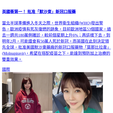
英國衝第一！ 批准「默沙東」新冠口服藥
當北半球準備進入冬天之際，世界衛生組織(WHO)發出警
告，歐洲疫情有死灰復燃的跡象，目前歐洲地區53個國家，過
去一週共180萬例確診，較前個星期上升6%；再這樣下去，到
明年2月，可能還會有50萬人死於新冠。而英國在此刻決定領
先全球，批准美國默沙東藥廠的新冠口服藥物「莫那比拉韋」
(Molnupiravir)，希望在搭配疫苗之下，能達到預防加上治療的
雙重效果。
國際