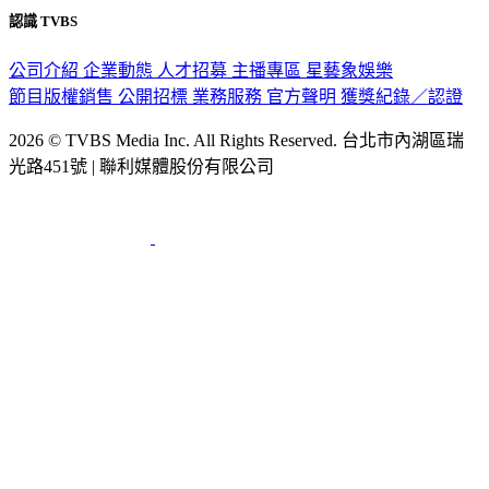
隱私權政策
性騷擾防治措施
網站使用協定
版權宣告
認識 TVBS
公司介紹
企業動態
人才招募
主播專區
星藝象娛樂
節目版權銷售
公開招標
業務服務
官方聲明
獲獎紀錄／認證
2026 © TVBS Media Inc. All Rights Reserved. 台北市內湖區瑞
光路451號 | 聯利媒體股份有限公司