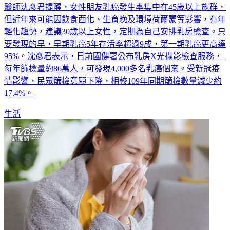
乳癌，發生率高峰年齡介於45至69歲。北投健康管理醫院主任
醫師沈彥君提醒，女性朋友乳癌發生率集中在45歲以上族群，
但近年來可能因飲食西化、生育晚及環境荷爾蒙等影響，有年
輕化趨勢，建議30歲以上女性，定期為自己安排乳房檢查。只
要發現的早，早期乳癌5年存活率超過9成，第一期乳癌更高達
95%。沈彥君表示，日前國健署公布乳房X光攝影檢查服務，
每年篩檢量約86萬人，可發現4,000多名乳癌個案。受新冠疫
情影響，民眾篩檢意願下降，相較109年同期篩檢數量減少約
17.4%。
生活