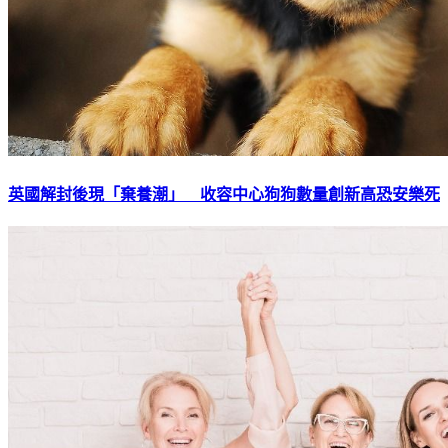
英國解封後現「棄養潮」 收容中心狗狗數量創新高恐安樂死