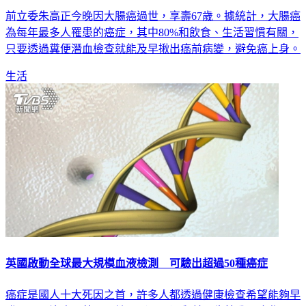
朱高正罹大腸癌病逝 早做糞便潛血檢查能救命！
前立委朱高正今晚因大腸癌過世，享壽67歲。據統計，大腸癌
為每年最多人罹患的癌症，其中80%和飲食、生活習慣有關，
只要透過糞便潛血檢查就能及早揪出癌前病變，避免癌上身。
生活
英國啟動全球最大規模血液檢測 可驗出超過50種癌症