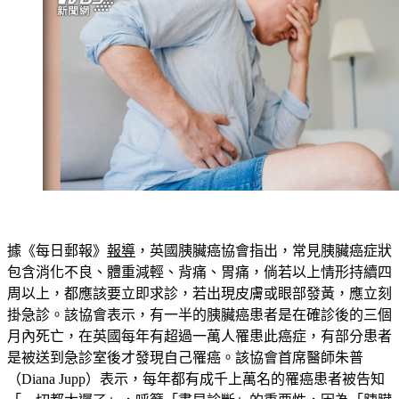
據《每日郵報》
報導
，英國胰臟癌協會指出，常見胰臟癌症狀
包含
消化不良、體重減輕、背痛、胃痛
，倘若
以上情形持續四
周以上
，都應該要立即求診，若出現
皮膚或眼部發黃
，應立刻
掛急診。該協會表示，有一半的胰臟癌患者是在確診後的三個
月內死亡，在英國每年有超過一萬人罹患此癌症，有部分患者
是被送到急診室後才發現自己罹癌。該協會首席醫師朱普