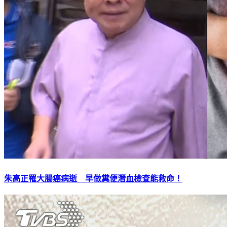
朱高正罹大腸癌病逝 早做糞便潛血檢查能救命！