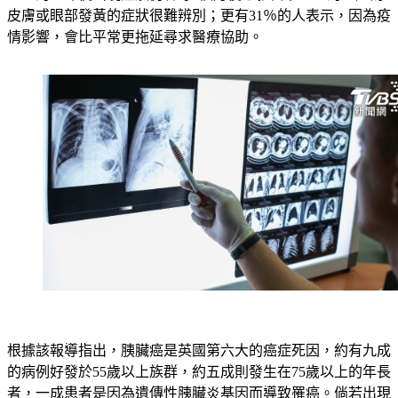
28％的人即使出現症狀仍會等3個月後才就醫；22％的人認為
皮膚或眼部發黃的症狀很難辨別；更有31％的人表示，因為疫
情影響，會比平常更拖延尋求醫療協助。
根據該報導指出，胰臟癌是英國第六大的癌症死因，約有九成
的病例好發於55歲以上族群，約五成則發生在75歲以上的年長