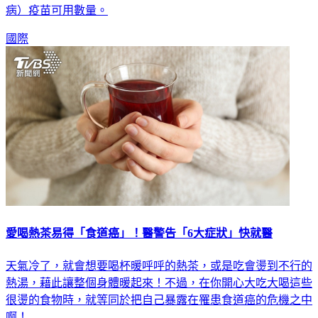
用清單，預計將能增加窮國的COVID-19（2019冠狀病毒疾
病）疫苗可用數量。
國際
愛喝熱茶易得「食道癌」！醫警告「6大症狀」快就醫
天氣冷了，就會想要喝杯暖呼呼的熱茶，或是吃會燙到不行的
熱湯，藉此讓整個身體暖起來！不過，在你開心大吃大喝這些
很燙的食物時，就等同於把自己暴露在罹患食道癌的危機之中