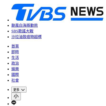
颱風白海豚動態
SBS歌謠大戰
沙拉油致癌物超標
首頁
即時
生活
政治
娛樂
國際
社會
更多