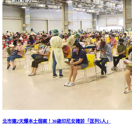
北市連2天爆本土個案！30歲印尼女確診「匡列5人」