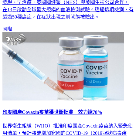
癌症是國人十大死因之首，許多人都透過健康檢查希望能夠早
發現、早治療，英國國健署（NHS）與美國生技公司合作，
在13日啟動全球最大規模的血液檢測試驗。透過這項檢測，有
超過50種癌症，在症狀出現之前就能被驗出。
國際
印度國產Covaxin疫苗獲世衛批准 效力達78%
世界衛生組織（WHO）批准印度國產Covaxin疫苗納入緊急使