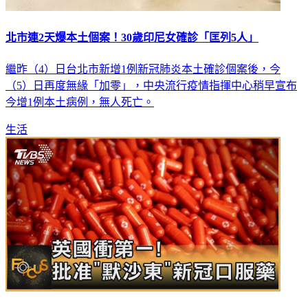
北市連2天爆本土個案！30歲印尼女確診「匡列5人」
繼昨（4）日台北市新增1例新冠肺炎本土確診個案後，今
（5）日再度無緣「加零」，中央流行疫情指揮中心稍早宣布
今增1例本土病例，無人死亡。
生活