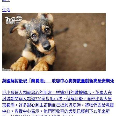
啊！
生活
英國解封後現「棄養潮」 收容中心狗狗數量創新高恐安樂死
毛小孩是人類最忠心的朋友，根據3月的數據顯示，英國人在
封城期間購入超過320萬隻毛小孩，但解封後，竟然出現大量
棄養潮，許多狠心飼主謊稱自己撿到流浪狗，將牠們丟給救援