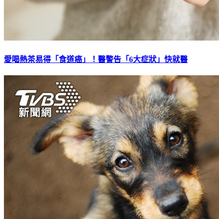
愛喝熱茶易得「食道癌」！醫警告「6大症狀」快就醫