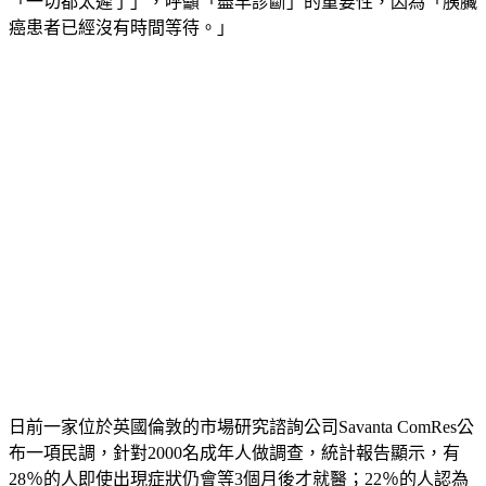
（Diana Jupp）表示，每年都有成千上萬名的罹癌患者被告知
「一切都太遲了」，呼籲「盡早診斷」的重要性，因為「胰臟
癌患者已經沒有時間等待。」
日前一家位於英國倫敦的市場研究諮詢公司Savanta ComRes公
布一項民調，針對2000名成年人做調查，統計報告顯示，有