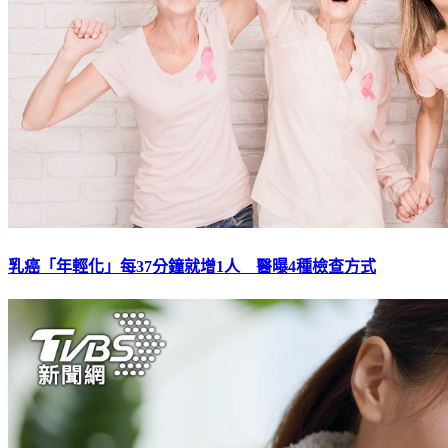
乳癌「年輕化」每37分鐘就增1人 醫曝4種檢查方式