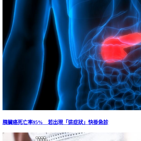
胰臟癌死亡率95% 若出現「這症狀」快掛急診