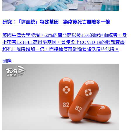
研究：「這血統」特殊基因 染疫後死亡風險多一倍
英國牛津大學發現，60%的南亞裔以及15%的歐洲血統者，身
上帶有LZTFL1高風險基因，會使染上COVID-19的肺部衰竭
和死亡風險增加一倍，而接種疫苗能顯著降低這些危險。
國際