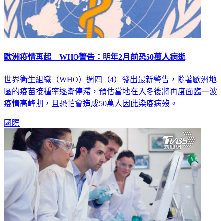
歐洲疫情再起 WHO警告：明年2月前恐50萬人病逝
世界衛生組織（WHO）週四（4）發出最新警告，隨著歐洲地
區的疫苗接種率逐漸停滯，預估當地在入冬後將再度面臨一波
疫情高峰期，且恐怕會造成50萬人因此染疫病歿。
國際