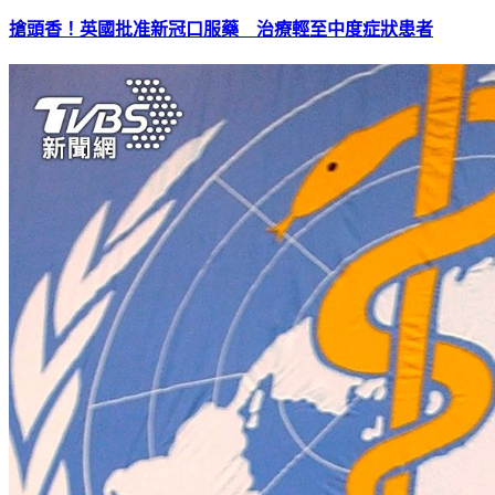
搶頭香！英國批准新冠口服藥 治療輕至中度症狀患者