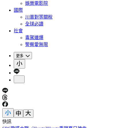
娛樂電影院
國際
川普對等關稅
全球必讀
社會
毒駕連爆
警察愛無限
更多
快訊