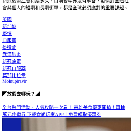
新冠後遺症會持續多久？目前醫學界沒有解答，疫情對全體社
會與個人的短期和長期衝擊，都是全球必須應對的重要課題。
英國
新加坡
疫情
口服藥
後遺症
武漢肺炎
新冠病毒
新冠口服藥
莫那比拉韋
Molnupiravir
◤放假去哪玩？◢
全台熱門活動、人氣攻略一次看！
高雄美食優惠開搶！再抽
萬元住宿券
下載食尚玩家APP！免費領取優惠券