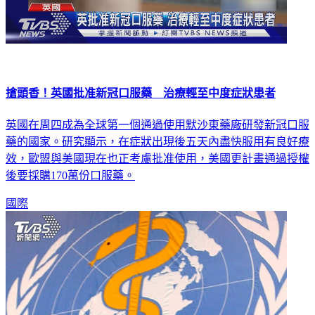
搶頭香！英國批准新冠口服藥 治療輕至中度症狀患者
英國在周四成為全球第一個通過使用默沙東藥廠研發新冠口服
藥的國家。研究顯示，在症狀出現後五天內盡快服用有良好療
效，歐盟與美國現在也正考慮批准使用，美國更計畫通過授權
後要採購170萬份口服藥。
國際