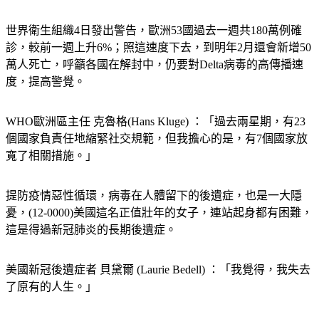
世界衛生組織4日發出警告，歐洲53國過去一週共180萬例確
診，較前一週上升6%；照這速度下去，到明年2月還會新增50
萬人死亡，呼籲各國在解封中，仍要對Delta病毒的高傳播速
度，提高警覺。
WHO歐洲區主任 克魯格(Hans Kluge) ：「過去兩星期，有23
個國家負責任地縮緊社交規範，但我擔心的是，有7個國家放
寬了相關措施。」
提防疫情惡性循環，病毒在人體留下的後遺症，也是一大隱
憂，(12-0000)美國這名正值壯年的女子，連站起身都有困難，
這是得過新冠肺炎的長期後遺症。
美國新冠後遺症者 貝黛爾 (Laurie Bedell) ：「我覺得，我失去
了原有的人生。」