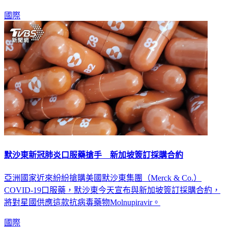
國際
默沙東新冠肺炎口服藥搶手 新加坡簽訂採購合約
亞洲國家近來紛紛搶購美國默沙東集團（Merck & Co.）
COVID-19口服藥，默沙東今天宣布與新加坡簽訂採購合約，
將對星國供應這款抗病毒藥物Molnupiravir。
國際