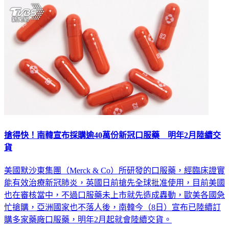
搶得快！南韓宣布採購逾40萬份新冠口服藥 明年2月陸續交
貨
美國默沙東集團（Merck & Co）所研發的口服藥，經臨床證實
能有效治療新冠肺炎，英國日前搶先全球批准使用，目前美國
也在審核當中，不過口服藥未上市就先造成轟動，歐美各國急
忙搶購，亞洲國家也不落人後，南韓今（8日）宣布已陸續訂
購多家藥廠口服藥，明年2月起就會陸續交貨。