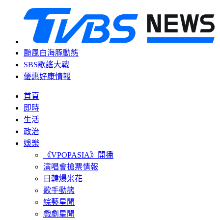
颱風白海豚動態
SBS歌謠大戰
優惠好康情報
首頁
即時
生活
政治
娛樂
《VPOPASIA》開播
演唱會搶票情報
日韓爆米花
歌手動態
綜藝星聞
戲劇星聞