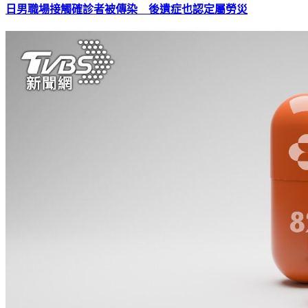
日男職場接觸確診者被傳染 後遺症也認定屬勞災