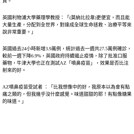
質。
英國利物浦大學藥理學教授：「(莫納比拉韋)更便宜，而且能
大量生產，分配到全世界，對達成全球生命拯救、治療平等來
說非常重要。」
英國過去24小時新增3.9萬例，統計過去一週共27.5萬例確診，
較前一週下降6.9%，英國政府持續遏止疫情，除了批准口服
藥物，牛津大學也正在測試AZ「噴鼻疫苗」，效果是否比注
射來的好。
AZ噴鼻疫苗受試者 ：「比我想像中的好，我原本以為會有點
痛之類的，但我幾乎沒什麼感覺。味道甜甜的耶！有點像糖果
的味道。」