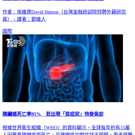
作者：孫維德David Stinson（台灣金融研訓院特聘外籍研究
員）；譯者：劉維人
國際
胰臟癌死亡率95% 若出現「這症狀」快掛急診
根據世界衛生組織（WHO）的資料顯示，全球每年約有33萬
人因罹患胰臟癌而死亡，且胰臟癌初期症狀不明顯，患者很難