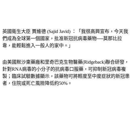
英國衛生大臣 賈維德 (Sajid Javid) ：「我很高興宣布，今天我
們成為全球第一個國家，批准新冠抗病毒藥物──莫那比拉
韋，能輕鬆進入一般人的家中。」
由美國默沙東藥廠和里奇巴克生物醫藥(Ridgeback)聯合研發，
針對RNA病毒的小分子的抗病毒口服藥，可抑制新冠病毒複
製；臨床試驗數據顯示，該藥物可將輕度至中度症狀的新冠患
者，住院或死亡風險降低約50%。