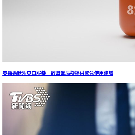
英通過默沙東口服藥 歐盟當局擬提供緊急使用建議