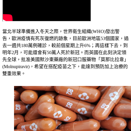
當北半球準備進入冬天之際，世界衛生組織(WHO)發出警
告，歐洲疫情有死灰復燃的跡象，目前歐洲地區53個國家，過
去一週共180萬例確診，較前個星期上升6%；再這樣下去，到
明年2月，可能還會有50萬人死於新冠。而英國在此刻決定領
先全球，批准美國默沙東藥廠的新冠口服藥物「莫那比拉韋」
(Molnupiravir)，希望在搭配疫苗之下，能達到預防加上治療的
雙重效果。