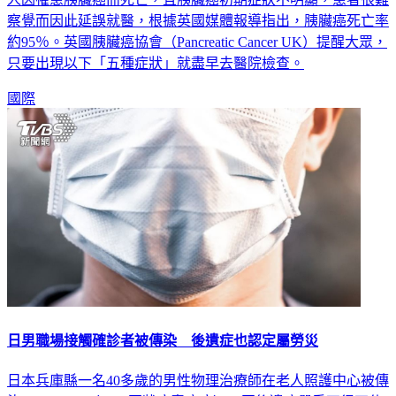
察覺而因此延誤就醫，根據英國媒體報導指出，胰臟癌死亡率
約95％。英國胰臟癌協會（Pancreatic Cancer UK）提醒大眾，
只要出現以下「五種症狀」就盡早去醫院檢查。
國際
日男職場接觸確診者被傳染 後遺症也認定屬勞災
日本兵庫縣一名40多歲的男性物理治療師在老人照護中心被傳