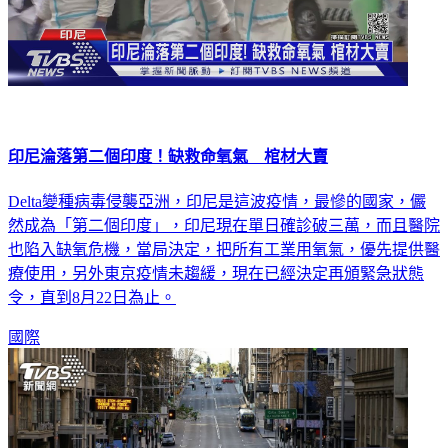
印尼淪落第二個印度！缺救命氧氣 棺材大賣
Delta變種病毒侵襲亞洲，印尼是這波疫情，最慘的國家，儼
然成為「第二個印度」，印尼現在單日確診破三萬，而且醫院
也陷入缺氧危機，當局決定，把所有工業用氧氣，優先提供醫
療使用，另外東京疫情未趨緩，現在已經決定再頒緊急狀態
令，直到8月22日為止。
國際