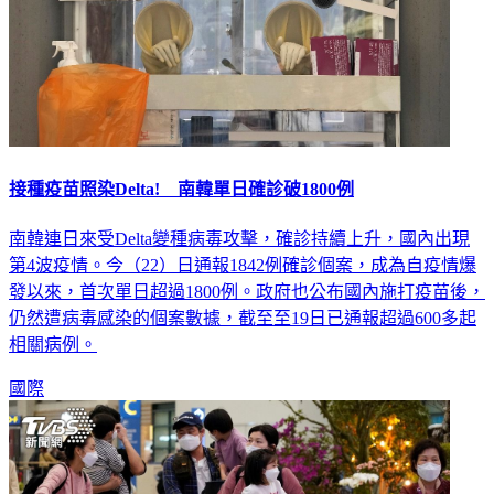
接種疫苗照染Delta! 南韓單日確診破1800例
南韓連日來受Delta變種病毒攻擊，確診持續上升，國內出現
第4波疫情。今（22）日通報1842例確診個案，成為自疫情爆
發以來，首次單日超過1800例。政府也公布國內施打疫苗後，
仍然遭病毒感染的個案數據，截至至19日已通報超過600多起
相關病例。
國際