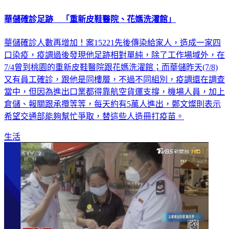
華儲確診足跡 「重新皮鞋醫院、花媽洗濯館」
華儲確診人數再增加！案15221先後傳染給家人，造成一家四
口染疫，疫調過後發現他足跡相對單純，除了工作場域外，在
7/4曾到桃園的重新皮鞋醫院跟花媽洗濯館；而華儲昨天(7/8)
又有員工確診，跟他是同樓層，不過不同組別，疫調還在調查
當中，但因為進出口業都得靠航空貨運支撐，機場人員，加上
倉儲、報關跟承攬等等，每天約有5萬人進出，鄭文燦則表示
希望交通部能夠幫忙爭取，替這些人造冊打疫苗。
生活