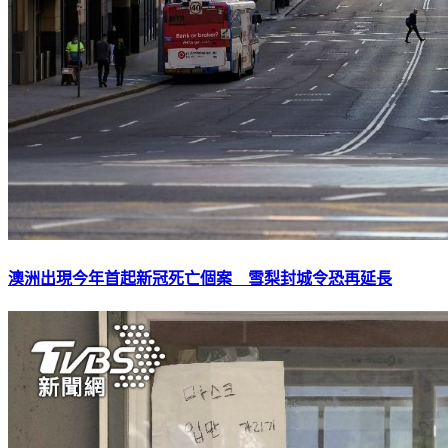
澳洲出現今年首起新冠死亡個案 雪梨封城令恐再延長