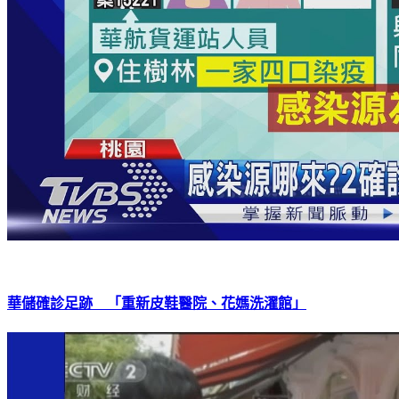
華儲確診足跡 「重新皮鞋醫院、花媽洗濯館」