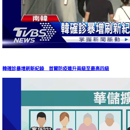
韓確診暴增刷新紀錄 首爾防疫連升兩級至最高四級