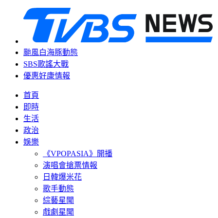
颱風白海豚動態
SBS歌謠大戰
優惠好康情報
首頁
即時
生活
政治
娛樂
《VPOPASIA》開播
演唱會搶票情報
日韓爆米花
歌手動態
綜藝星聞
戲劇星聞