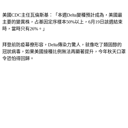
美國CDC主任瓦倫斯基：「本週Delta變種預計成為，美國最
主要的變異株，占基因定序樣本50%以上，6月19日該週結束
時，當時只有26%。」
拜登前防疫幕僚形容，Delta傳染力驚人，就像吃了類固醇的
冠狀病毒，如果美國接種比例無法再顯著提升，今年秋天口罩
令恐怕得回歸。