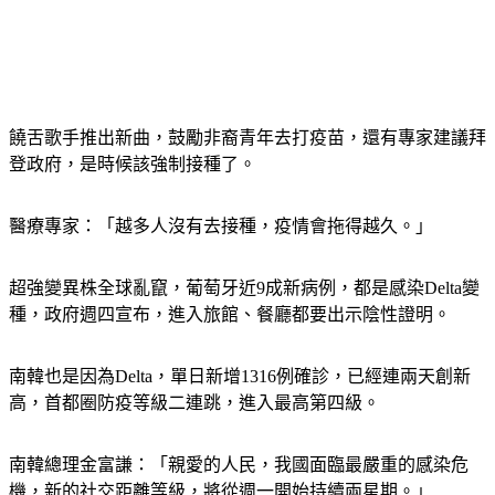
饒舌歌手推出新曲，鼓勵非裔青年去打疫苗，還有專家建議拜
登政府，是時候該強制接種了。
醫療專家：「越多人沒有去接種，疫情會拖得越久。」
超強變異株全球亂竄，葡萄牙近9成新病例，都是感染Delta變
種，政府週四宣布，進入旅館、餐廳都要出示陰性證明。
南韓也是因為Delta，單日新增1316例確診，已經連兩天創新
高，首都圈防疫等級二連跳，進入最高第四級。
南韓總理金富謙：「親愛的人民，我國面臨最嚴重的感染危