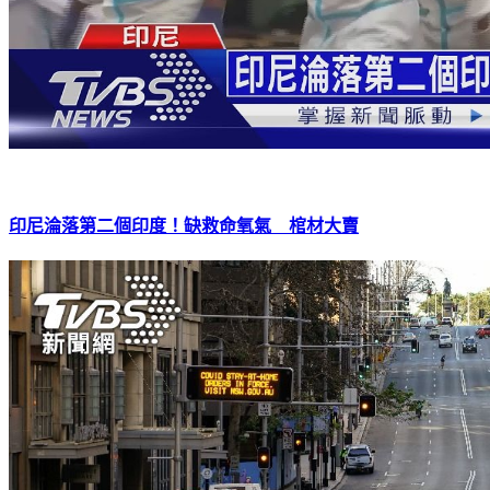
印尼淪落第二個印度！缺救命氧氣 棺材大賣