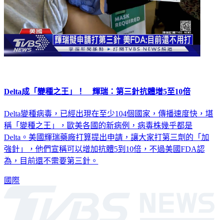
Delta成「變種之王」！ 輝瑞：第三針抗體增5至10倍
Delta變種病毒，已經出現在至少104個國家，傳播速度快，堪
稱「變種之王」，歐美各國的新病例，病毒株幾乎都是
Delta。美國輝瑞藥廠打算提出申請，讓大家打第三劑的「加
強針」，他們宣稱可以增加抗體5到10倍，不過美國FDA認
為，目前還不需要第三針。
國際