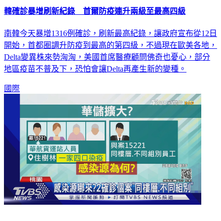
韓確診暴增刷新紀錄 首爾防疫連升兩級至最高四級
南韓今天暴增1316例確診，刷新最高紀錄，讓政府宣布從12日
開始，首都圈調升防疫到最高的第四級，不過現在歐美各地，
Delta變異株來勢洶洶，美國首席醫療顧問佛奇也憂心，部分
地區疫苗不普及下，恐怕會讓Delta再產生新的變種。
國際