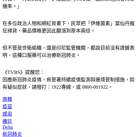
旁白：「有研究聲稱，伊維菌素可以降低，感染新冠病毒死亡
機率。」
在多位政治人物和網紅背書下，民眾把「伊維菌素」當仙丹瘋
狂掃貨，藥品價格更因此翻漲到原本兩倍。
但不管是世衛組織，還是印尼監管機關，都說目前沒有證據表
明，這種口服藥可以治療新冠肺炎。
《TVBS》提醒您：
因應新冠肺炎疫情，疾管署持續疫情監測與邊境管制措施，
如
有疑似症狀，請撥打：1922專線，或 0800-001922。
南韓
疫苗
感染
確診
Delta