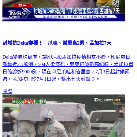
封城抗Delta變種！ 爪哇、峇里島2週、孟加拉7天
Delta變異株肆虐，讓印尼和孟加拉疫情相當不妙，印尼單日
新增近2.5萬例，504人染疫死，雙雙打破新高紀錄，孟加拉單
日確診近9000例，現在印尼爪哇和峇里島，7月3日起封鎖兩
週，孟加拉則從7月1日起，祭出七天封鎖令。
國際