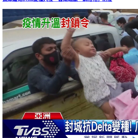
緊鄰緬甸Delta變種入侵 雲南瑞麗「網格化」防疫