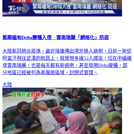
緊鄰緬甸Delta變種入侵 雲南瑞麗「網格化」防疫
大陸新冠肺炎疫情，最近接連傳出境外移入病例，日前一架從
阿富汗飛往武漢的航班上，就發現多達52人感染，位在中緬邊
境雲南瑞麗，也是每天都有新病例，甚至發現Delta變種，部
分地區已經被列為高風險區域，封閉式管理。
大陸