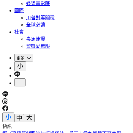
娛樂電影院
國際
川普對等關稅
全球必讀
社會
毒駕連爆
警察愛無限
更多
快訊