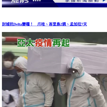
封城抗Delta變種！ 爪哇、峇里島2週、孟加拉7天