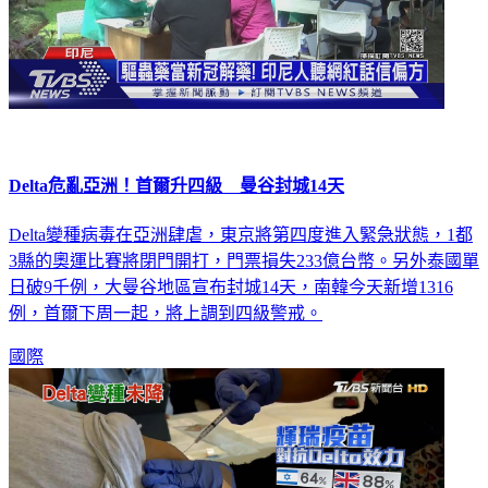
Delta危亂亞洲！首爾升四級 曼谷封城14天
Delta變種病毒在亞洲肆虐，東京將第四度進入緊急狀態，1都
3縣的奧運比賽將閉門開打，門票損失233億台幣。另外泰國單
日破9千例，大曼谷地區宣布封城14天，南韓今天新增1316
例，首爾下周一起，將上調到四級警戒。
國際