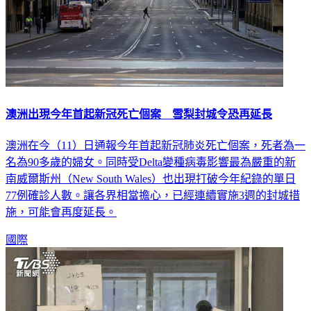
澳洲出現今年首起新冠死亡個案 雪梨封城令恐再延長
澳洲在今（11）日通報今年首起新冠肺炎死亡個案，死者為一
名為90多歲的婦女。同時受Delta變種病毒影響最為嚴重的新
南威爾斯州（New South Wales）也出現打破今年紀錄的單日
77例確診人數。讓各界相當擔心，已經連續實施3週的封城措
施，可能會再度延長。
國際