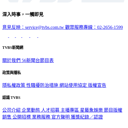
深入時事，一觸即見
意見反映：service@tvbs.com.tw
觀眾服務專線：02-2656-1599
TVBS新聞網
關於我們
56新聞台節目表
政策與隱私
隱私權政策
性騷擾防治措施
網站使用協定
版權宣告
認識 TVBS
公司介紹
企業動態
人才招募
主播專區
星藝象娛樂
節目版權
銷售
公開招標
業務服務
官方聲明
獲獎紀錄／認證