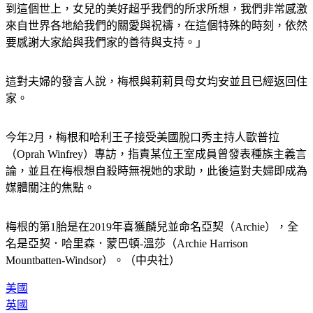
到這個世上，女兒的美好超乎我們的所求所想，我們非常感激
來自世界各地給我們的關愛與祝禱，在這個特殊的時刻，依然
要感謝大家給與我們家的善待與支持。」
這對夫婦的發言人說，梅根與莉莉貝母女均安並且已經返回住
家。
今年2月，梅根和哈利王子接受美國脫口秀主持人歐普拉
（Oprah Winfrey）專訪，指責某位王室成員曾發表種族主義言
論，並且在梅根想自殺時無視她的求助，此後這對夫婦即成為
媒體關注的焦點。
梅根的第1胎是在2019年喜獲麟兒並命名亞契（Archie），全
名是亞契．哈里森．蒙巴頓-溫莎（Archie Harrison 
Mountbatten-Windsor）。（中央社）
美國
英國