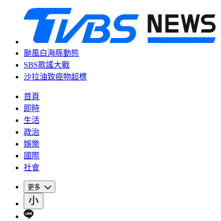
颱風白海豚動態
SBS歌謠大戰
沙拉油致癌物超標
首頁
即時
生活
政治
娛樂
國際
社會
更多