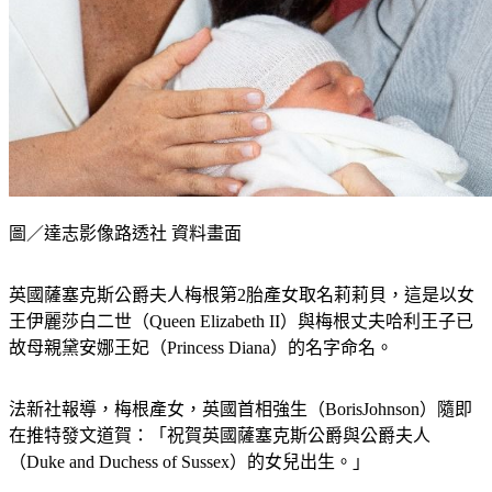
圖／達志影像路透社 資料畫面
英國薩塞克斯公爵夫人梅根第2胎產女取名莉莉貝，這是以女
王伊麗莎白二世（Queen Elizabeth II）與梅根丈夫哈利王子已
故母親黛安娜王妃（Princess Diana）的名字命名。
法新社報導，梅根產女，英國首相強生（BorisJohnson）隨即
在推特發文道賀：「祝賀英國薩塞克斯公爵與公爵夫人
（Duke and Duchess of Sussex）的女兒出生。」