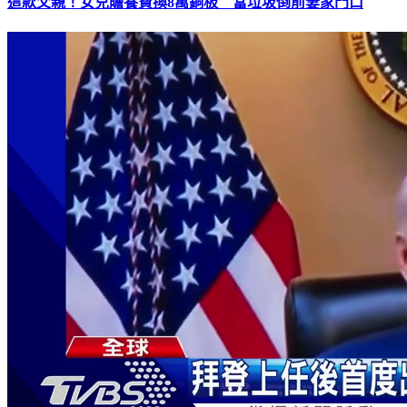
這款父親！女兒贍養費換8萬銅板 當垃圾倒前妻家門口