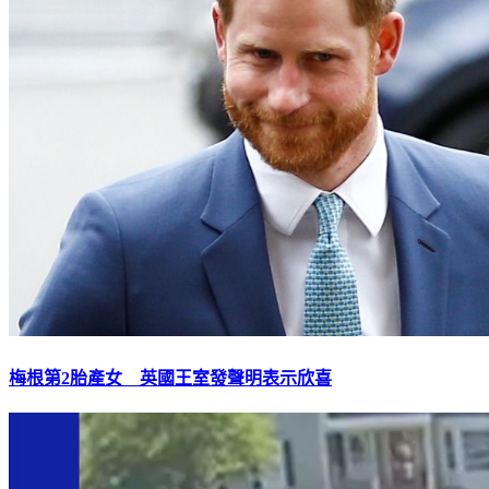
梅根第2胎產女 英國王室發聲明表示欣喜