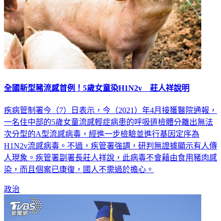
全國新型豬流感首例！5歲女童染H1N2v 莊人祥說明
疾病管制署今（7）日表示，今（2021）年4月接獲醫院通報，
一名住中部的5歲女童流感輕症病患的呼吸道檢體分離出無法
次分型的A型流感病毒，經進一步檢驗並進行基因定序為
H1N2v流感病毒。不過，疾管署強調，研判無證據顯示有人傳
人現象。疾管署副署長莊人祥說，此病毒不會藉由食用豬肉感
染，而且個案已康復，國人不需過於擔心。
政治