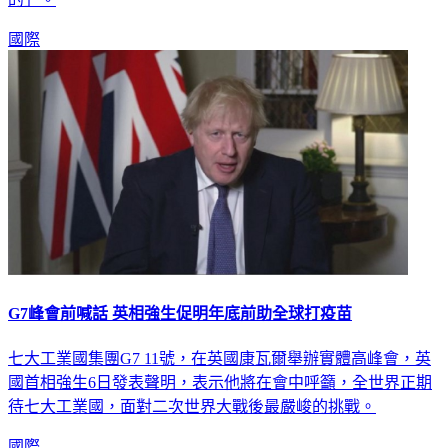
國際
G7峰會前喊話 英相強生促明年底前助全球打疫苗
七大工業國集團G7 11號，在英國康瓦爾舉辦實體高峰會，英
國首相強生6日發表聲明，表示他將在會中呼籲，全世界正期
待七大工業國，面對二次世界大戰後最嚴峻的挑戰。
國際