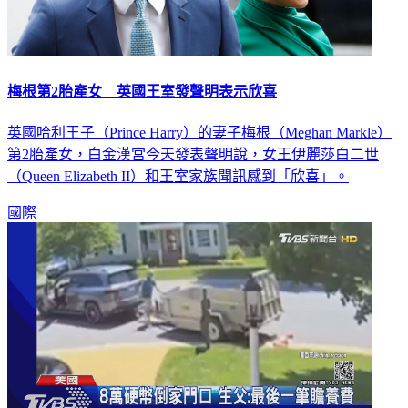
梅根第2胎產女 英國王室發聲明表示欣喜
英國哈利王子（Prince Harry）的妻子梅根（Meghan Markle）
第2胎產女，白金漢宮今天發表聲明說，女王伊麗莎白二世
（Queen Elizabeth II）和王室家族聞訊感到「欣喜」。
國際