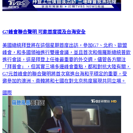
G7峰會聯合聲明 可能首度提及台海安全
美國總統拜登將在這個星期首度出訪，參加G7、北約、歐盟
峰會，和多國領袖進行雙邊會議，並且首次和俄羅斯總統普欽
進行會談，這是拜登上任後最重要的外交週，儘管各方關注
「拜普會」，但其實三場多邊峰會重點，都和對抗大陸有關，
G7元首峰會的聯合聲明將首次寫進台海和平穩定的重要，受
邀參加的澳洲、南韓將和七國在對北京態度展現共同立場。
國際