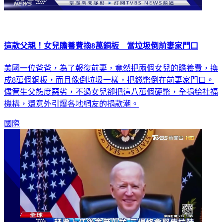
這款父親！女兒贍養費換8萬銅板 當垃圾倒前妻家門口
美國一位爸爸，為了報復前妻，竟然把兩個女兒的贍養費，換
成8萬個銅板，而且像倒垃圾一樣，把錢幣倒在前妻家門口。
儘管生父態度惡劣，不過女兒卻把這八萬個硬幣，全捐給社福
機構，還意外引爆各地網友的捐款潮。
國際