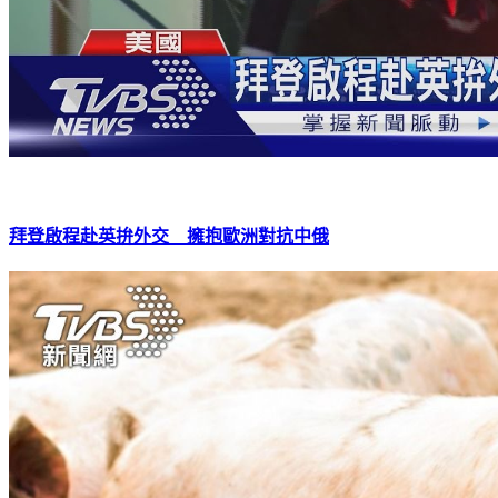
拜登啟程赴英拚外交 擁抱歐洲對抗中俄