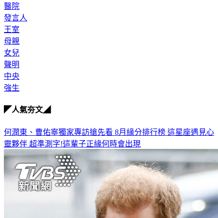
醫院
發言人
王室
母親
女兒
聲明
中央
強生
◤人氣夯文◢
何潤東、曹佑寧獨家專訪搶先看
8月緣分排行榜 這星座遇見心
靈夥伴
超準測字!這輩子正緣何時會出現