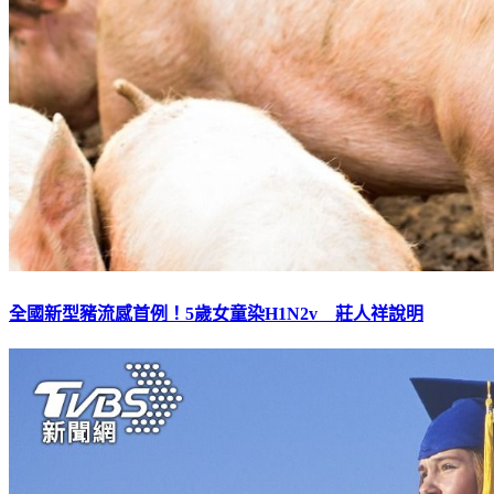
全國新型豬流感首例！5歲女童染H1N2v 莊人祥說明