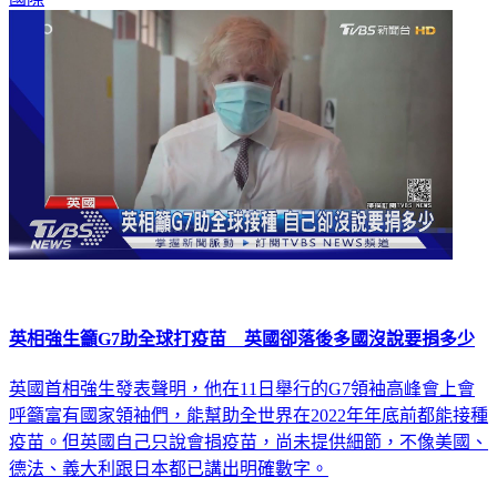
英相強生籲G7助全球打疫苗 英國卻落後多國沒說要捐多少
英國首相強生發表聲明，他在11日舉行的G7領袖高峰會上會
呼籲富有國家領袖們，能幫助全世界在2022年年底前都能接種
疫苗。但英國自己只說會捐疫苗，尚未提供細節，不像美國、
德法、義大利跟日本都已講出明確數字。