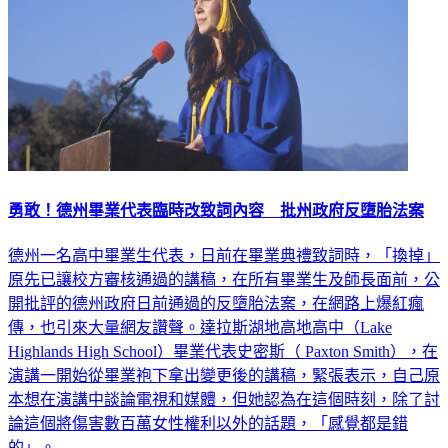
勇敢！德州畢業代表臨時改致詞內容 批州政府反墮胎法案
德州一名高中畢業生代表，日前在畢業典禮致詞時，「換掉」
原先已讓校方審核通過的講稿，在所有畢業生及師長面前，公
開批評的德州政府日前通過的反墮胎法案，在網路上爆紅瘋
傳，也引來大量網友讚聲。達拉斯湖地高地高中（Lake
Highlands High School）畢業代表史密斯（ Paxton Smith），在
演講一開始從畢業袍下拿出變更後的講稿，緊張表示，自己原
本想在演講中談論電視和媒體，但她認為在這個時刻，除了討
論這個將傷害數百萬女性權利以外的話題，「感覺都是錯
的」。