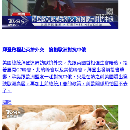
拜登啟程赴英拚外交 擁抱歐洲對抗中俄
美國總統拜登這周訪歐拚外交，先跟英國首相強生會晤後，接
著展開G7峰會、北約峰會以及美俄峰會。拜登出發前投書華
郵，承諾跟歐洲盟友一起對抗中俄，只是在這之前美國爆出竊
聽歐洲高層，再加上前總統川普的政策，美歐關係恐怕回不去
了。
國際