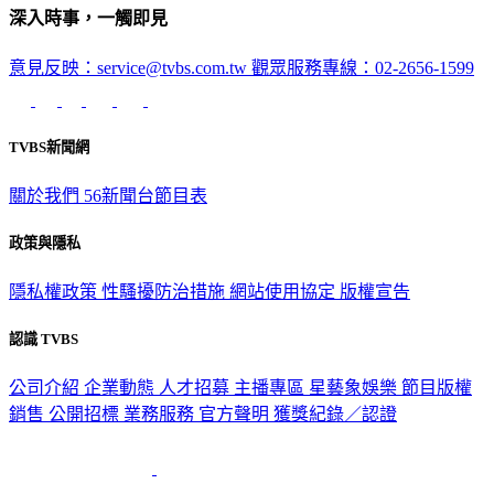
深入時事，一觸即見
意見反映：service@tvbs.com.tw
觀眾服務專線：02-2656-1599
TVBS新聞網
關於我們
56新聞台節目表
政策與隱私
隱私權政策
性騷擾防治措施
網站使用協定
版權宣告
認識 TVBS
公司介紹
企業動態
人才招募
主播專區
星藝象娛樂
節目版權
銷售
公開招標
業務服務
官方聲明
獲獎紀錄／認證