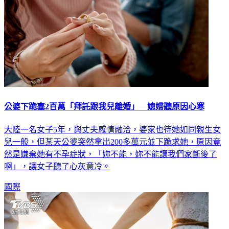
公婆下跪塞2百萬「拜託跟我兒離婚」 媳婦聽原因心寒
大陸一名女子5年，與丈夫感情融洽，婆家也待她如同親生女
兒一般，但某天公婆突然拿出200多萬元並下跪求她，原因竟
然是嫌棄她有不孕症狀，「妳不能，妳不能讓我們家斷後了
啊」，讓女子聽了心灰意冷。
國際