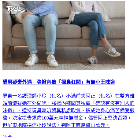
醋男疑妻外遇 強掀內褲「探鼻狂聞」有無小王味道
屏東一名護理師小玲（化名）不滿前夫阿正（化名）在雙方離
婚前懷疑她在外偷吃，強掀內褲聞其私處「確認有沒有別人的
味道」，還持玩具喇叭朝其私處吹氣，造成她身心痛苦備受煎
熬，決定提告求償100萬元精神撫慰金，儘管阿正堅決否認，
但屏東地院採信小玲說法，判阿正應賠償11萬元。