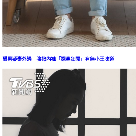
醋男疑妻外遇 強掀內褲「探鼻狂聞」有無小王味道