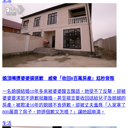
生活
媳頂嘴遭婆婆逼道歉 威脅「收回8百萬房產」尪秒背叛
一名媳婦結婚10年多來被婆婆酸言酸語，她受不了反擊，卻被
婆婆要求若不道歉就離婚，甚至揚言要收回送給兒子及媳婦的
房產。被欺凌10年的媳婦不肯道歉，卻被丈夫羞辱「人家拿了
800萬買了房子，妳道個歉又怎樣？」讓她超崩潰。
生活