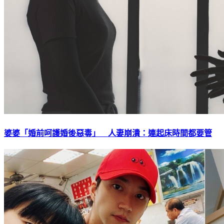
婆婆「婚前呵護婚後惡毒」 人妻崩潰：連起床時間都要管