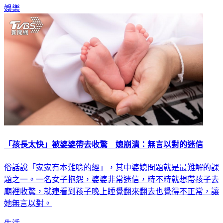
娛樂
「孩長太快」被婆婆帶去收驚 媳崩潰：無言以對的迷信
俗話說「家家有本難唸的經」，其中婆媳問題就是最難解的課
題之一。一名女子抱怨，婆婆非常迷信，時不時就想帶孩子去
廟裡收驚，就連看到孩子晚上睡覺翻來翻去也覺得不正常，讓
她無言以對。