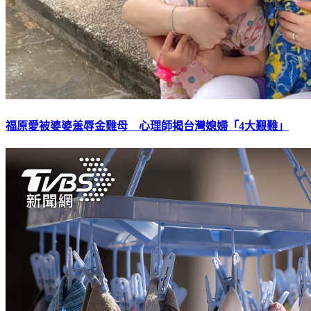
福原愛被婆婆羞辱金雞母 心理師揭台灣媳婦「4大艱難」