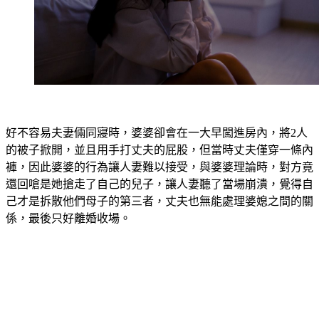
好不容易夫妻倆同寢時，婆婆卻會在一大早闖進房內，將2人
的被子掀開，並且用手打丈夫的屁股，但當時丈夫僅穿一條內
褲，因此婆婆的行為讓人妻難以接受，與婆婆理論時，對方竟
還回嗆是她搶走了自己的兒子，讓人妻聽了當場崩潰，覺得自
己才是拆散他們母子的第三者，丈夫也無能處理婆媳之間的關
係，最後只好離婚收場。