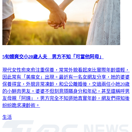
5旬婦爽交小20歲人夫 男方不知「可當他阿母」
現代女性愈來愈注重保養，常常外貌看起來比實際年齡還輕，
因此常有「美魔女」出現。最近有一名女網友分享，她的婆婆
保養得宜，外貌非常凍齡，和公公離婚後，交過兩任小她20歲
的小鮮肉男友。婆婆不但刻意隱瞞身分和年紀，甚至還稱呼男
友母親「阿姨」，男方完全不知道她真實年齡，網友們得知後
紛紛跪求凍齡術。
生活