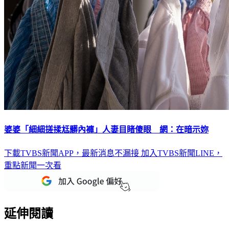
婆婆「細細搓揉尪髒內褲」人妻目睹傻眼 網：在暗示妳
下載TVBS新聞APP，最新消息不漏接
加入TVBS新聞LINE，
重點新聞一次看
延伸閱讀