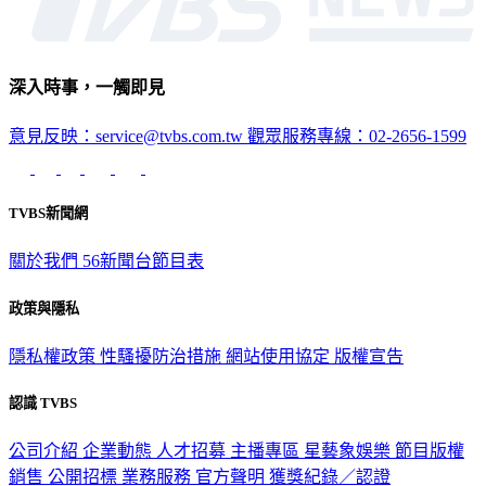
深入時事，一觸即見
意見反映：service@tvbs.com.tw
觀眾服務專線：02-2656-1599
TVBS新聞網
關於我們
56新聞台節目表
政策與隱私
隱私權政策
性騷擾防治措施
網站使用協定
版權宣告
認識 TVBS
公司介紹
企業動態
人才招募
主播專區
星藝象娛樂
節目版權
銷售
公開招標
業務服務
官方聲明
獲獎紀錄／認證