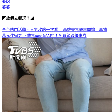
婆媳
婆婆
◤放假去哪玩？◢
全台熱門活動、人氣攻略一次看！
高雄美食優惠開搶！再抽
萬元住宿券
下載食尚玩家APP！免費領取優惠券