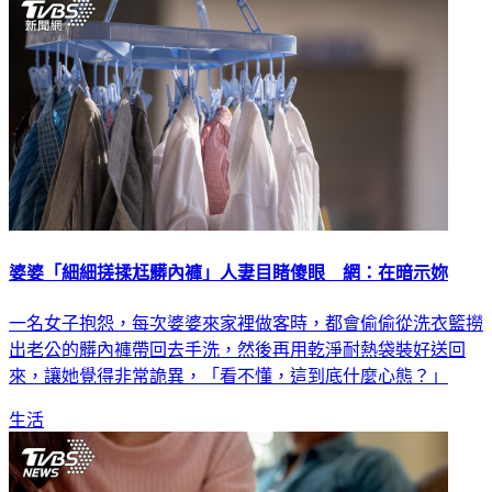
婆婆「細細搓揉尪髒內褲」人妻目睹傻眼 網：在暗示妳
一名女子抱怨，每次婆婆來家裡做客時，都會偷偷從洗衣籃撈
出老公的髒內褲帶回去手洗，然後再用乾淨耐熱袋裝好送回
來，讓她覺得非常詭異，「看不懂，這到底什麼心態？」
生活