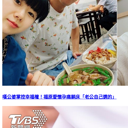
嘆公婆掌控幸福權！福原愛懷孕痛躺床「老公自己選的」