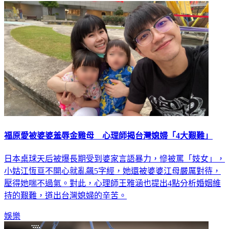
福原愛被婆婆羞辱金雞母 心理師揭台灣媳婦「4大艱難」
日本桌球天后被爆長期受到婆家言語暴力，慘被罵「妓女」，
小姑江恆亘不開心就亂飆5字經，她還被婆婆江母嚴厲對待，
壓得她喘不過氣。對此，心理師王雅涵也提出4點分析婚姻維
持的艱難，道出台灣媳婦的辛苦。
娛樂