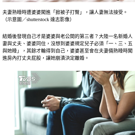
夫妻熟睡時遭婆婆闖進「掀被子打臀」，讓人妻無法接受。
（示意圖／shutterstock 達志影像）
結婚後發現自己才是婆婆與老公間的第三者？大陸一名新婚人
妻與丈夫、婆婆同住，沒想到婆婆規定兒子必須「一、三、五
與她睡」，其餘才輪得到自己，婆婆甚至會在夫妻倆熟睡時闖
進房內打丈夫屁股，讓她崩潰決定離婚。