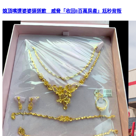
媳頂嘴遭婆婆逼道歉 威脅「收回8百萬房產」尪秒背叛