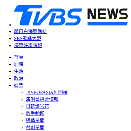
颱風白海豚動態
SBS歌謠大戰
優惠好康情報
首頁
即時
生活
政治
娛樂
《VPOPASIA》開播
演唱會搶票情報
日韓爆米花
歌手動態
綜藝星聞
戲劇星聞