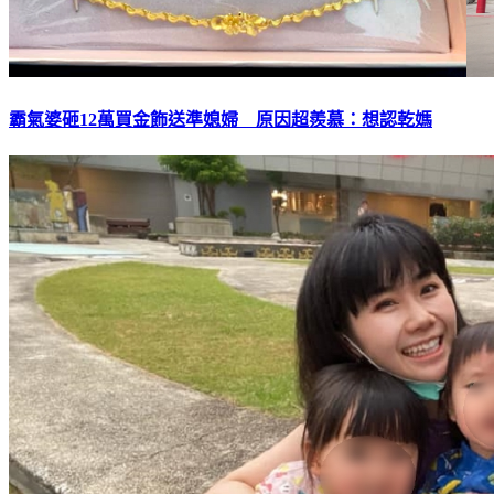
霸氣婆砸12萬買金飾送準媳婦 原因超羨慕：想認乾媽