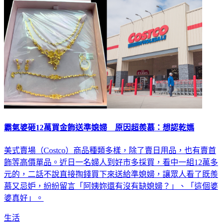
霸氣婆砸12萬買金飾送準媳婦 原因超羨慕：想認乾媽
美式賣場（Costco）商品種類多樣，除了賣日用品，也有賣首
飾等高價單品。近日一名婦人到好市多採買，看中一組12萬多
元的，二話不說直接掏錢買下來送給準媳婦，讓眾人看了既羨
慕又忌妒，紛紛留言「阿姨妳還有沒有缺媳婦？」、「這個婆
婆真好」。
生活