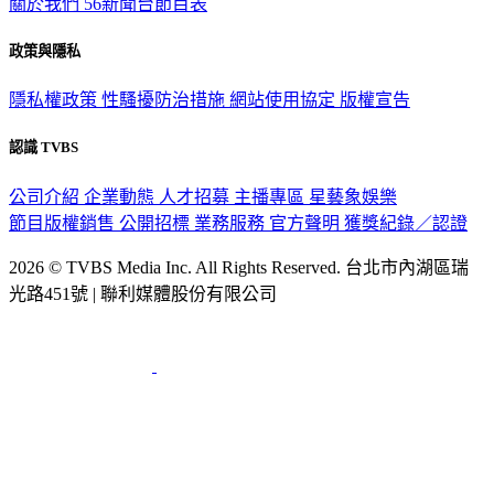
關於我們
56新聞台節目表
政策與隱私
隱私權政策
性騷擾防治措施
網站使用協定
版權宣告
認識 TVBS
公司介紹
企業動態
人才招募
主播專區
星藝象娛樂
節目版權銷售
公開招標
業務服務
官方聲明
獲獎紀錄／認證
2026 © TVBS Media Inc. All Rights Reserved. 台北市內湖區瑞
光路451號 | 聯利媒體股份有限公司