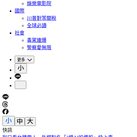
娛樂電影院
國際
川普對等關稅
全球必讀
社會
毒駕連爆
警察愛無限
更多
快訊