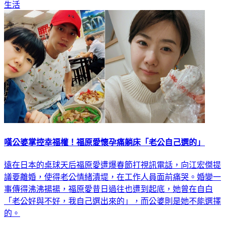
生活
嘆公婆掌控幸福權！福原愛懷孕痛躺床「老公自己選的」
遠在日本的桌球天后福原愛遭爆春節打視訊電話，向江宏傑提
議要離婚，使得老公情緒潰堤，在工作人員面前痛哭。婚變一
事傳得沸沸揚揚，福原愛昔日過往也遭到起底，她曾在自白
「老公好與不好，我自己選出來的」，而公婆則是她不能選擇
的。