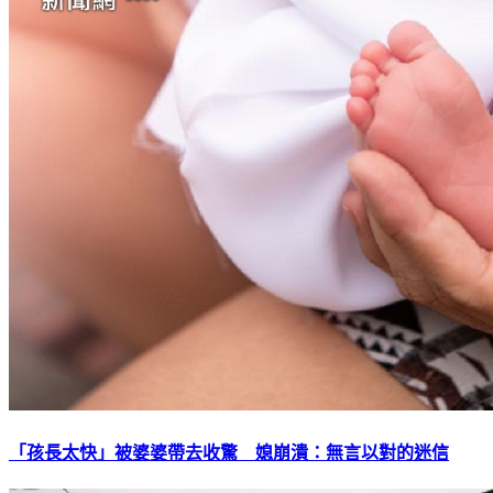
「孩長太快」被婆婆帶去收驚 媳崩潰：無言以對的迷信