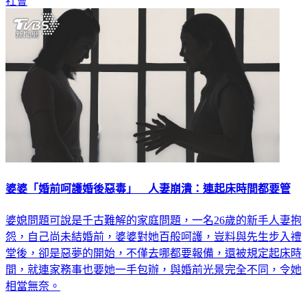
社會
婆婆「婚前呵護婚後惡毒」 人妻崩潰：連起床時間都要管
婆媳問題可說是千古難解的家庭問題，一名26歲的新手人妻抱
怨，自己尚未結婚前，婆婆對她百般呵護，豈料與先生步入禮
堂後，卻是惡夢的開始，不僅去哪都要報備，還被規定起床時
間，就連家務事也要她一手包辦，與婚前光景完全不同，令她
相當無奈。