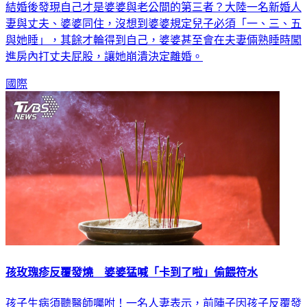
結婚後發現自己才是婆婆與老公間的第三者？大陸一名新婚人
妻與丈夫、婆婆同住，沒想到婆婆規定兒子必須「一、三、五
與她睡」，其餘才輪得到自己，婆婆甚至會在夫妻倆熟睡時闖
進房內打丈夫屁股，讓她崩潰決定離婚。
國際
孩玫瑰疹反覆發燒 婆婆猛喊「卡到了啦」偷餵符水
孩子生病須聽醫師囑咐！一名人妻表示，前陣子因孩子反覆發