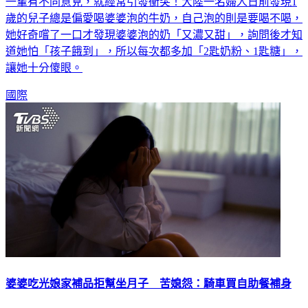
一輩有不同意見，就經常引發衝突！大陸一名婦人日前發現1
歲的兒子總是偏愛喝婆婆泡的牛奶，自己泡的則是要喝不喝，
她好奇嚐了一口才發現婆婆泡的奶「又濃又甜」，詢問後才知
道她怕「孩子餓到」，所以每次都多加「2匙奶粉、1匙糖」，
讓她十分傻眼。
國際
婆婆吃光娘家補品拒幫坐月子 苦媳怨：騎車買自助餐補身