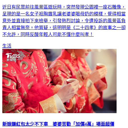
近日有民眾前往風景區遊玩時，突然發現公園裡一座石雕像，
呈現的是一名女子袒胸露乳讓老婆婆喝母奶的模樣，覺得相當
意外並直接拍下來檢舉，引發熱烈討論，令遭投訴的風景區負
責人相當無奈。他質疑，這明明是《二十四孝》的故事之一卻
不允許，同時反酸年輕人可能不懂什麼叫孝！
生活
新娘嫌紅包太少不下車 婆婆苦勸「加價4萬」場面超僵