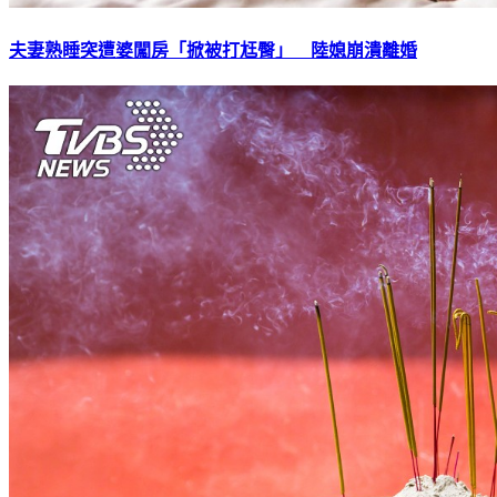
夫妻熟睡突遭婆闖房「掀被打尪臀」 陸媳崩潰離婚