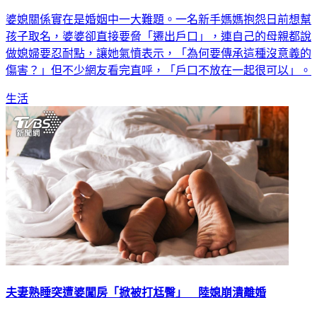
婆媳關係實在是婚姻中一大難題。一名新手媽媽抱怨日前想幫
孩子取名，婆婆卻直接要脅「遷出戶口」，連自己的母親都說
做媳婦要忍耐點，讓她氣憤表示，「為何要傳承這種沒意義的
傷害？」但不少網友看完直呼，「戶口不放在一起很可以」。
生活
夫妻熟睡突遭婆闖房「掀被打尪臀」 陸媳崩潰離婚