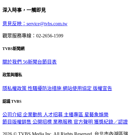
深入時事，一觸即見
意見反映：service@tvbs.com.tw
觀眾服務專線：02-2656-1599
TVBS新聞網
關於我們
56新聞台節目表
政策與隱私
隱私權政策
性騷擾防治措施
網站使用協定
版權宣告
認識 TVBS
公司介紹
企業動態
人才招募
主播專區
星藝象娛樂
節目版權銷售
公開招標
業務服務
官方聲明
獲獎紀錄／認證
2026 © TVBS Media Inc. All Rights Reserved. 台北市內湖區瑞