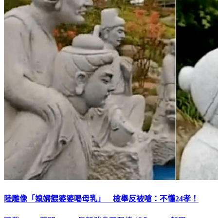
陸雕像「媳婦餵婆婆喝母乳」 檢舉反被嗆：不懂24孝！