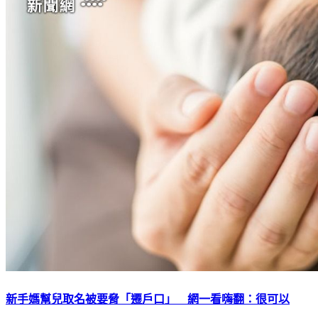
新手媽幫兒取名被要脅「遷戶口」 網一看嗨翻：很可以