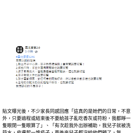
貼文曝光後，不少家長同感回應「這真的是她們的日常，不意
外，只要過程或結束後不要給孩子亂吃香灰或符粉，我都睜一
隻眼閉一隻眼算了」、「有次趁我外出辦補助，我兒子就被洗
符水，皮膚起一堆疹子，再後來兒子都沒給他們顧了，無