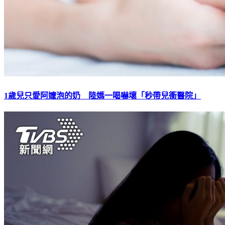
1歲兒只愛阿嬤泡的奶 陸媽一喝嚇壞「秒帶兒衝醫院」