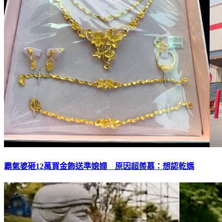
霸氣婆砸12萬買金飾送準媳婦 原因超羨慕：想認乾媽