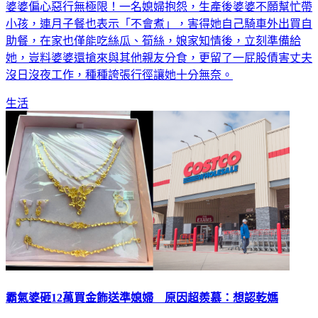
婆婆偏心惡行無極限！一名媳婦抱怨，生產後婆婆不願幫忙帶
小孩，連月子餐也表示「不會煮」，害得她自己騎車外出買自
助餐，在家也僅能吃絲瓜、筍絲，娘家知情後，立刻準備給
她，豈料婆婆還搶來與其他親友分食，更留了一屁股債害丈夫
沒日沒夜工作，種種誇張行徑讓她十分無奈。
生活
霸氣婆砸12萬買金飾送準媳婦 原因超羨慕：想認乾媽