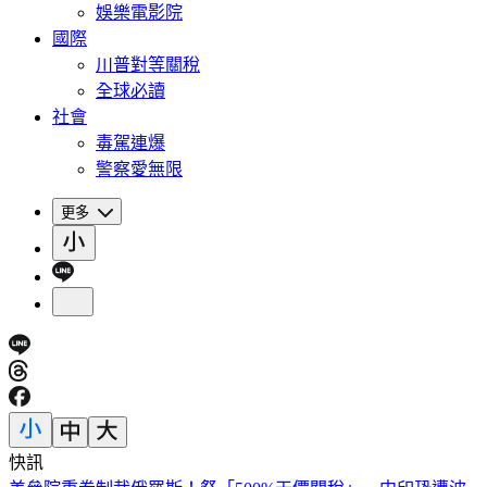
娛樂電影院
國際
川普對等關稅
全球必讀
社會
毒駕連爆
警察愛無限
更多
快訊