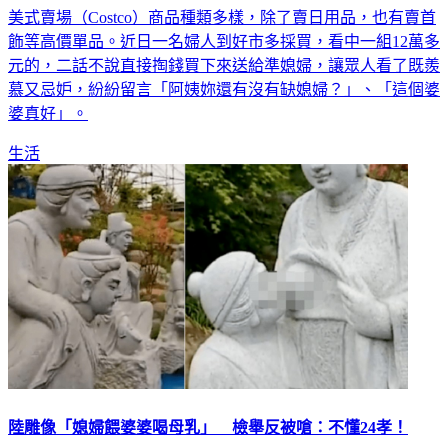
美式賣場（Costco）商品種類多樣，除了賣日用品，也有賣首
飾等高價單品。近日一名婦人到好市多採買，看中一組12萬多
元的，二話不說直接掏錢買下來送給準媳婦，讓眾人看了既羨
慕又忌妒，紛紛留言「阿姨妳還有沒有缺媳婦？」、「這個婆
婆真好」。
生活
陸雕像「媳婦餵婆婆喝母乳」 檢舉反被嗆：不懂24孝！