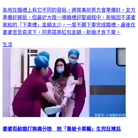
各地在婚禮上有它不同的習俗，通常事前男方會準備好，女方
準備好嫁妝，但最近大陸一場婚禮迎娶過程中，新娘因不滿婆
家給的「下車禮」金額太少，一度不願下車完成婚禮，最後在
婆婆苦苦哀求下，同意提高紅包金額，新娘才肯下車。
生活
婆婆拒給媳打無痛分娩 她「像被卡車輾」生完狂揍尪