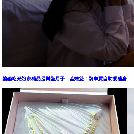
婆婆吃光娘家補品拒幫坐月子 苦媳怨：騎車買自助餐補身