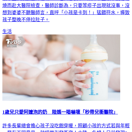
燒而赴大醫院檢查，醫師診斷為，只要等疹子出現就沒事，沒
想到婆婆不聽醫師言，直呼「小孩是卡到！」猛餵符水，導致
孩子整晚不停拉肚子。
生活
1歲兒只愛阿嬤泡的奶 陸媽一喝嚇壞「秒帶兒衝醫院」
許多長輩總會擔心孩子沒吃飽穿暖，照顧小孩的方式若與年輕