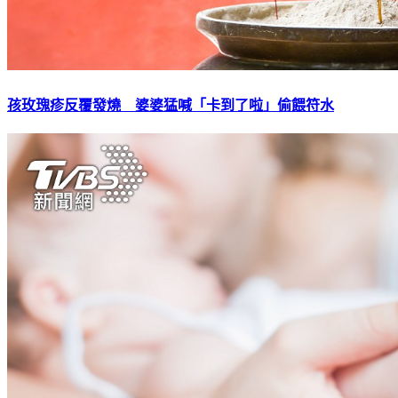
孩玫瑰疹反覆發燒 婆婆猛喊「卡到了啦」偷餵符水