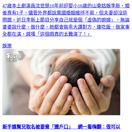
47歲本土劇演員沈世朋10年前迎娶小16歲的山東姑娘李新，婚
後育有1子，儘管外界都說異國婚姻維持不易，但夫妻卻沒這
問題。近日李新上節目分享自己就是個「虛偽的媳婦」，無論
婆婆說什麼、做什麼，她都會裝乖大讚對方，連吃飯、做家事
全都在演，感嘆「這個戲真的太難演了！」
娛樂
新手媽幫兒取名被要脅「遷戶口」 網一看嗨翻：很可以