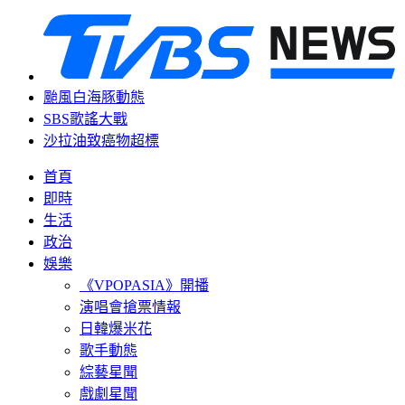
颱風白海豚動態
SBS歌謠大戰
沙拉油致癌物超標
首頁
即時
生活
政治
娛樂
《VPOPASIA》開播
演唱會搶票情報
日韓爆米花
歌手動態
綜藝星聞
戲劇星聞