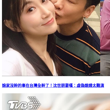
娘家沒幹的事在台灣全幹了！沈世朋妻嘆：虛偽媳婦太難演