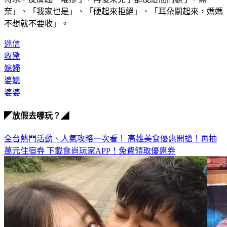
奈」、「我家也是」、「硬起來拒絕」、「耳朵關起來，媽媽
不想就不要收」。
迷信
收驚
媳婦
婆媳
婆婆
◤放假去哪玩？◢
全台熱門活動、人氣攻略一次看！
高雄美食優惠開搶！再抽
萬元住宿券
下載食尚玩家APP！免費領取優惠券