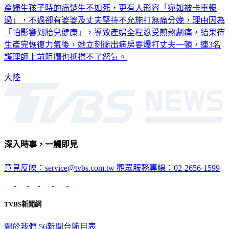
產婦生孩子時的痛楚生不如死，更有人形容「宛如被卡車輾
過」，不過卻有婆婆及丈夫堅持不允施打無痛分娩，理由因為
「怕影響到胎兒健康」，導致產婦全程忍受煎熬劇痛，結果待
生產完恢復力氣後，她立刻衝出病房要爆打丈夫一頓，連3名
護理師上前阻攔也抵擋不了怒氣。
大陸
深入時事，一觸即見
意見反映：service@tvbs.com.tw
觀眾服務專線：02-2656-1599
TVBS新聞網
關於我們
56新聞台節目表