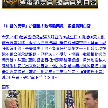
「川普的反擊」拚翻盤！致電驗票員 邀議員到白宮
今天(20日)是美國總統當選人拜登的78歲生日，再過60天，他
就要宣誓就職，但至今仍無法與川普白宮展開交接，拜登批現
任總統川普，是美國史上最不負責任的總統之一。川普到現在
還不願公開承認敗選，已經16天不受訪，檯面下繼續推動選舉
舞弊說，甚至試圖影響密西根州選舉結果認證；另外也推私人
律師朱利安尼出來開記者會，但說的都是毫無根據的指控。而
最新驗票結果，喬治亞州完成人工重新計票，拜登依舊小贏1
萬2千多票，確定拿下喬治亞州。
國際