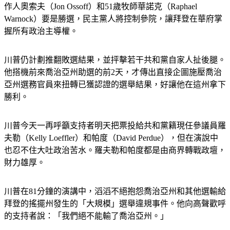
作人奧索夫（Jon Ossoff）和51歲牧師華諾克（Raphael 
Warnock）要是勝選，民主黨人將控制參院，讓拜登在華府掌
握所有政治主導權。
川普仍計劃推翻敗選結果，並抨擊若干共和黨自家人扯後腿。
他搭機前來喬治亞州助選的前2天，才傳出直接企圖施壓喬治
亞州選務官員來扭轉已獲認證的選舉結果，好讓他在這州拿下
勝利。
川普今天一再呼籲支持者明天把票投給共和黨籍現任參議員羅
夫勒（Kelly Loeffler）和帕度（David Perdue），但在演說中
也忍不住大吐政治苦水。羅夫勒和帕度都是由商界轉戰政壇，
財力雄厚。
川普在81分鐘的演講中，滔滔不絕抱怨喬治亞州和其他選輸給
拜登的搖擺州發生的「大規模」選舉違規事件。他向高聲歡呼
的支持者說：「我們絕不能輸了喬治亞州。」