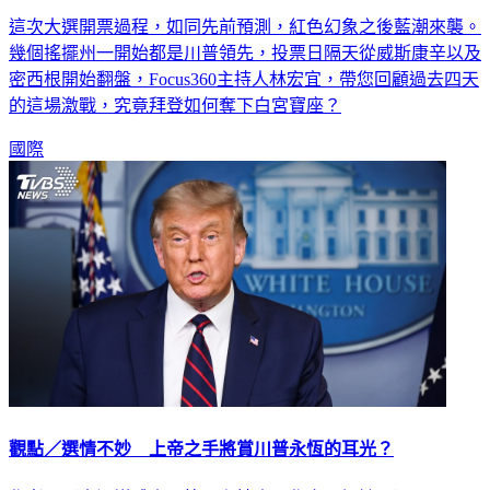
這次大選開票過程，如同先前預測，紅色幻象之後藍潮來襲。
幾個搖擺州一開始都是川普領先，投票日隔天從威斯康辛以及
密西根開始翻盤，Focus360主持人林宏宜，帶您回顧過去四天
的這場激戰，究竟拜登如何奪下白宮寶座？
國際
觀點／選情不妙 上帝之手將賞川普永恆的耳光？