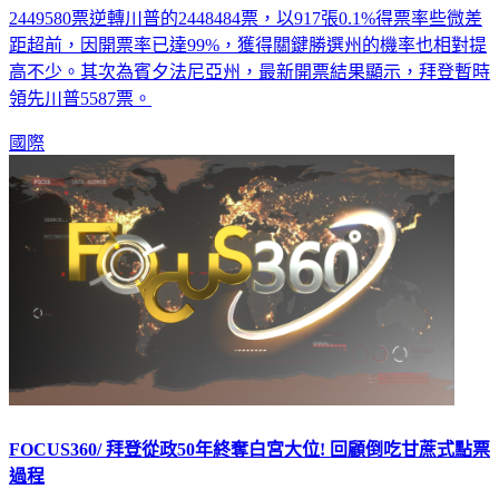
2449580票逆轉川普的2448484票，以917張0.1%得票率些微差
距超前，因開票率已達99%，獲得關鍵勝選州的機率也相對提
高不少。其次為賓夕法尼亞州，最新開票結果顯示，拜登暫時
領先川普5587票。
國際
FOCUS360/ 拜登從政50年終奪白宮大位! 回顧倒吃甘蔗式點票
過程