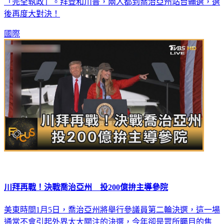
「完全執政」。拜登和川普，兩人都到喬治亞州站台輔選，選
後再度大對決！
國際
川拜再戰！決戰喬治亞州 投200億拚主導參院
美東時間1月5日，喬治亞州將舉行參議員第二輪決選，這一場
通常不會引起外界太大關注的決選，今年卻是眾所矚目的焦