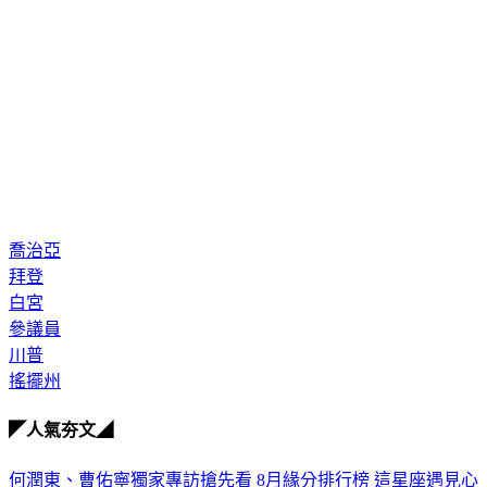
喬治亞
拜登
白宮
參議員
川普
搖擺州
◤人氣夯文◢
何潤東、曹佑寧獨家專訪搶先看
8月緣分排行榜 這星座遇見心