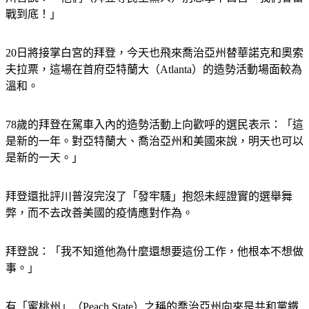
戰到底！」
20日將接掌白宮的拜登，今天也飛來喬治亞州替華諾克和奧索
夫拉票，這場在首府亞特蘭大（Atlanta）的造勢活動場面較為
溫和。
78歲的拜登在駕車入內的造勢活動上向歡呼的選民表示：「這
是新的一年。對亞特蘭大、喬治亞州和美國來說，明天也可以
是新的一天。」
拜登還批評川普沒完沒了「發牢騷」抱怨未經證實的選舉舞
弊，而不去改善美國的疫情應對作為。
拜登說：「我不知道他為什麼還想要這份工作，他根本不想做
事。」
有「蜜桃州」（Peach State）之稱的喬治亞州向來是共和黨鐵