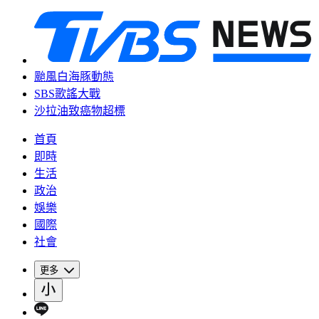
颱風白海豚動態
SBS歌謠大戰
沙拉油致癌物超標
首頁
即時
生活
政治
娛樂
國際
社會
更多