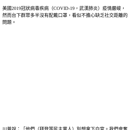
美國2019冠狀病毒疾病（COVID-19，武漢肺炎）疫情嚴峻，
然而台下群眾多半沒有配戴口罩，看似不擔心缺乏社交距離的
問題。
川普說：「他們（拜登等民主黨人）別想拿下白宮。我們會奮