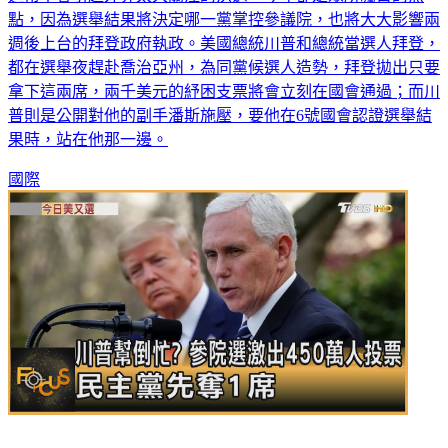
點，因為選舉結果將決定哪一黨掌控參議院，也將大大影響兩
週後上台的拜登政府執政。美國總統川普和總統當選人拜登，
都在選舉夜趕赴喬治亞州，為同黨候選人造勢，拜登拋出只要
拿下這兩席，兩千美元的紓困支票將會立刻在國會通過；而川
普則是公開對他的副手潘斯施壓，要他在6號國會認證選舉結
果時，站在他那一邊。
國際