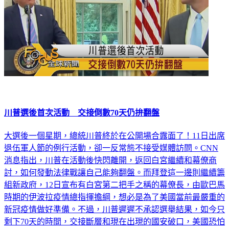
川普選後首次活動 交接倒數70天仍拚翻盤
大選後一個星期，總統川普終於在公開場合露面了！11日出席
退伍軍人節的例行活動，卻一反常態不接受媒體訪問。CNN
消息指出，川普在活動後快閃離開，返回白宮繼續和幕僚商
討，如何發動法律戰讓自己能夠翻盤。而拜登這一邊則繼續籌
組新政府，12日宣布有白宮第二把手之稱的幕僚長，由歐巴馬
時期的伊波拉疫情總指揮擔綱，想必是為了美國當前最嚴重的
新冠疫情做好準備。不過，川普遲遲不承認選舉結果，如今只
剩下70天的時間，交接斷層和現在出現的國安破口，美國恐怕