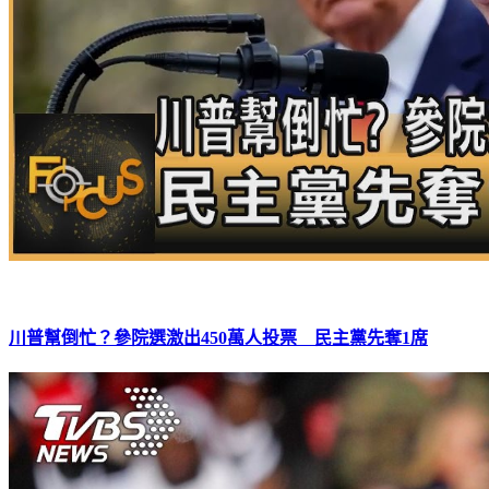
川普幫倒忙？參院選激出450萬人投票 民主黨先奪1席