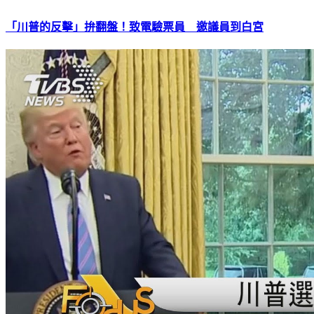
「川普的反擊」拚翻盤！致電驗票員 邀議員到白宮