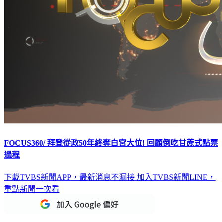
FOCUS360/ 拜登從政50年終奪白宮大位! 回顧倒吃甘蔗式點票
過程
下載TVBS新聞APP，最新消息不漏接
加入TVBS新聞LINE，
重點新聞一次看