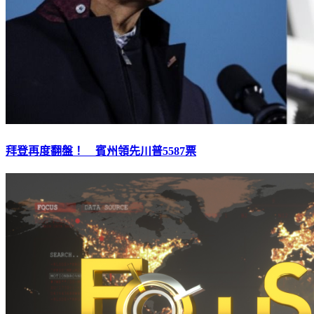
拜登再度翻盤！ 賓州領先川普5587票