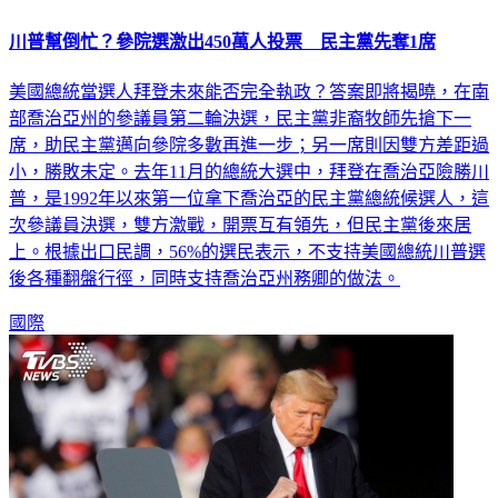
川普幫倒忙？參院選激出450萬人投票 民主黨先奪1席
美國總統當選人拜登未來能否完全執政？答案即將揭曉，在南
部喬治亞州的參議員第二輪決選，民主黨非裔牧師先搶下一
席，助民主黨邁向參院多數再進一步；另一席則因雙方差距過
小，勝敗未定。去年11月的總統大選中，拜登在喬治亞險勝川
普，是1992年以來第一位拿下喬治亞的民主黨總統候選人，這
次參議員決選，雙方激戰，開票互有領先，但民主黨後來居
上。根據出口民調，56%的選民表示，不支持美國總統川普選
後各種翻盤行徑，同時支持喬治亞州務卿的做法。
國際