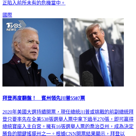
正陷入前所未有的危機當中。
國際
拜登再度翻盤！ 賓州領先川普5587票
2020年美國大選持續開票，現任總統川普或挑戰的前副總統拜
登只要率先在全美538張選舉人票中拿下過半270張，即可贏得
總統寶座入主白宮。擁有16張選舉人票的喬治亞州，成為決定
勝負的關鍵搖擺州之一。根據CNN開票結果顯示，拜登以