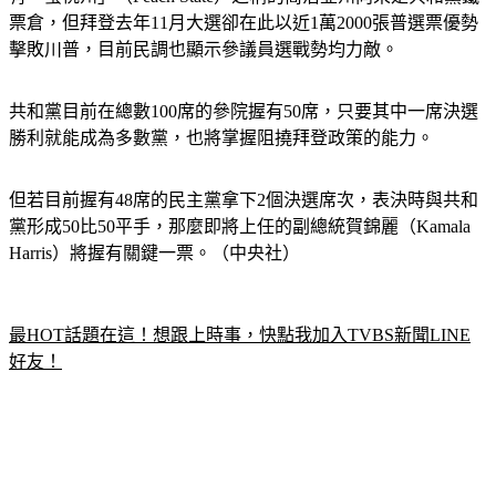
票倉，但拜登去年11月大選卻在此以近1萬2000張普選票優勢
擊敗川普，目前民調也顯示參議員選戰勢均力敵。
共和黨目前在總數100席的參院握有50席，只要其中一席決選
勝利就能成為多數黨，也將掌握阻撓拜登政策的能力。
但若目前握有48席的民主黨拿下2個決選席次，表決時與共和
黨形成50比50平手，那麼即將上任的副總統賀錦麗（Kamala 
Harris）將握有關鍵一票。（中央社）
最HOT話題在這！想跟上時事，快點我加入TVBS新聞LINE
好友！