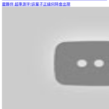
靈夥伴
超準測字!這輩子正緣何時會出現