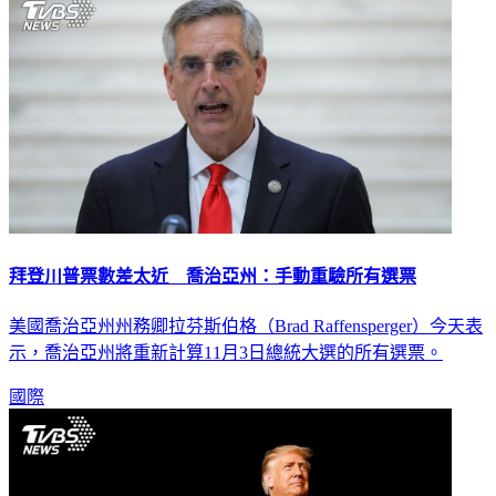
拜登川普票數差太近 喬治亞州：手動重驗所有選票
美國喬治亞州州務卿拉芬斯伯格（Brad Raffensperger）今天表
示，喬治亞州將重新計算11月3日總統大選的所有選票。
國際