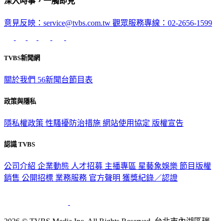
深入時事，一觸即見
意見反映：service@tvbs.com.tw
觀眾服務專線：02-2656-1599
TVBS新聞網
關於我們
56新聞台節目表
政策與隱私
隱私權政策
性騷擾防治措施
網站使用協定
版權宣告
認識 TVBS
公司介紹
企業動態
人才招募
主播專區
星藝象娛樂
節目版權
銷售
公開招標
業務服務
官方聲明
獲獎紀錄／認證