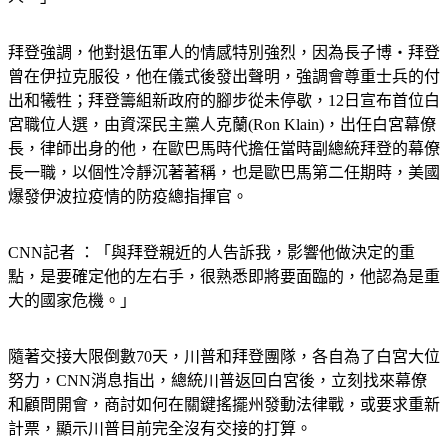
拜登強調，他對退伍軍人的情感特別強烈，因為長子博‧拜登
曾在伊拉克服役，他在儀式後發出聲明，強調會尊重士兵的付
出和犧牲；拜登籌組新政府的腳步從未停歇，12日宣布首位白
宮職位人選，由資深民主黨人克蘭(Ron Klain)，出任白宮幕僚
長，律師出身的他，在歐巴馬時代擔任當時副總統拜登的幕僚
長一職，以個性冷靜沉著著稱，也是歐巴馬第二任期時，美國
爆發伊波拉疫情的防疫總指揮官。
CNN記者 ：「與拜登親近的人告訴我，影響他做決定的重
點，是要確定他的左右手，很熟悉即將要面臨的，他認為是重
大的國家危機。」
隨著交接大限倒數70天，川普和拜登團隊，各自為了白宮大位
努力，CNN消息指出，總統川普返回白宮後，立刻找來幕僚
和顧問開會，商討如何在關鍵搖擺州發動法律戰，或要求重新
計票，顯示川普目前完全沒有交接的打算。