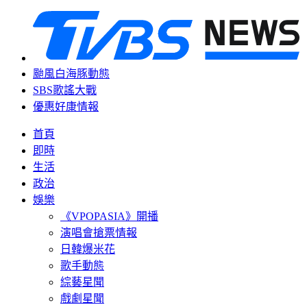
颱風白海豚動態
SBS歌謠大戰
優惠好康情報
首頁
即時
生活
政治
娛樂
《VPOPASIA》開播
演唱會搶票情報
日韓爆米花
歌手動態
綜藝星聞
戲劇星聞