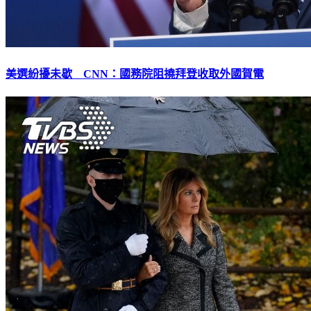
美選紛擾未歇 CNN：國務院阻撓拜登收取外國賀電