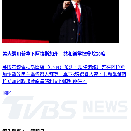
美大選川普拿下阿拉斯加州 共和黨掌控參院50席
美國有線電視新聞網（CNN）預測，現任總統川普在阿拉斯
加州擊敗民主黨候選人拜登，拿下3張選舉人票。共和黨籍阿
拉斯加州聯邦參議員蘇利文也順利連任。
國際