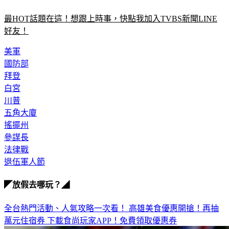
最HOT話題在這！想跟上時事，快點我加入TVBS新聞LINE
好友！
美軍
國防部
拜登
白宮
川普
五角大廈
搖擺州
參謀長
法律戰
退伍軍人節
◤放假去哪玩？◢
全台熱門活動、人氣攻略一次看！
高雄美食優惠開搶！再抽
萬元住宿券
下載食尚玩家APP！免費領取優惠券