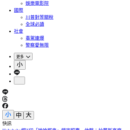
娛樂電影院
國際
川普對等關稅
全球必讀
社會
毒駕連爆
警察愛無限
更多
快訊