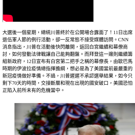
大選後一個星期，總統川普終於在公開場合露面了！11日出席
退伍軍人節的例行活動，卻一反常態不接受媒體訪問。CNN
消息指出，川普在活動後快閃離開，返回白宮繼續和幕僚商
討，如何發動法律戰讓自己能夠翻盤。而拜登這一邊則繼續籌
組新政府，12日宣布有白宮第二把手之稱的幕僚長，由歐巴馬
時期的伊波拉疫情總指揮擔綱，想必是為了美國當前最嚴重的
新冠疫情做好準備。不過，川普遲遲不承認選舉結果，如今只
剩下70天的時間，交接斷層和現在出現的國安破口，美國恐怕
正陷入前所未有的危機當中。