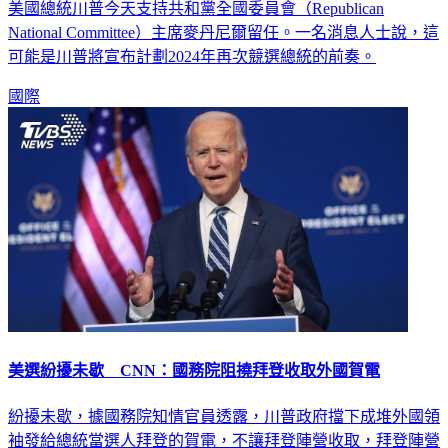
美國總統川普今天支持共和黨全國委員會（Republican
National Committee）主席麥丹尼爾留任。一名消息人士說，這
可能是川普將宣布計劃2024年再次競選總統的前奏。
國際
美選紛擾未歇 CNN：國務院阻撓拜登收取外國賀電
紛擾未歇，據國務院知情官員透露，川普政府擋下成堆外國領
袖發給總統當選人拜登的賀電，不讓拜登陣營收取，拜登陣營