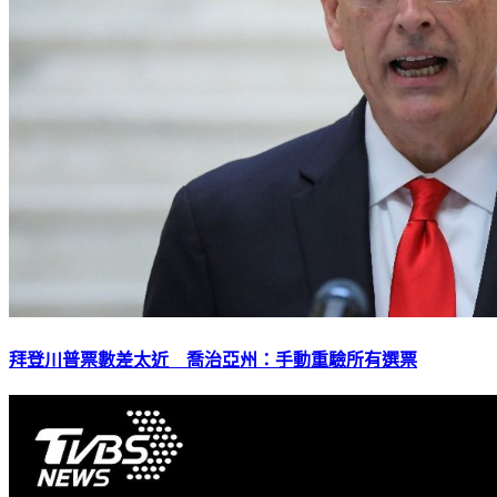
拜登川普票數差太近 喬治亞州：手動重驗所有選票