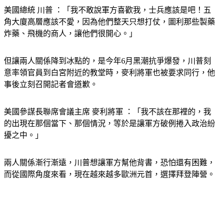
美國總統 川普 ：「我不敢說軍方喜歡我，士兵應該是吧！五
角大廈高層應該不愛，因為他們整天只想打仗，圖利那些製藥
炸藥、飛機的商人，讓他們很開心。」
但讓兩人關係降到冰點的，是今年6月黑潮抗爭爆發，川普刻
意率領官員到白宮附近的教堂時，麥利將軍也被要求同行，他
事後立刻召開記者會道歉。
美國參謀長聯席會議主席 麥利將軍 ：「我不該在那裡的，我
的出現在那個當下、那個情況，等於是讓軍方破例捲入政治紛
擾之中。」
兩人關係漸行漸遠，川普想讓軍方幫他背書，恐怕還有困難，
而從國際角度來看，現在越來越多歐洲元首，選擇拜登陣營。