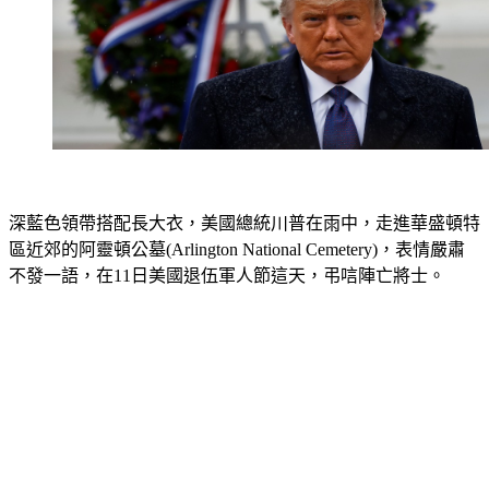
深藍色領帶搭配長大衣，美國總統川普在雨中，走進華盛頓特
區近郊的阿靈頓公墓(Arlington National Cemetery)，表情嚴肅
不發一語，在11日美國退伍軍人節這天，弔唁陣亡將士。