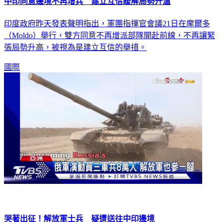
印度政府昨天發表聲明指出，軍團指揮官會議21日在摩爾多
（Moldo）舉行，雙方同意不再增派部隊開赴前線，不再讓緊
張局勢升高，被視為是建立互信的舉措。
國際
哭著出征！解放軍士兵 疑遭送往中印邊境