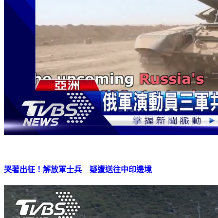
哭著出征！解放軍士兵 疑遭送往中印邊境