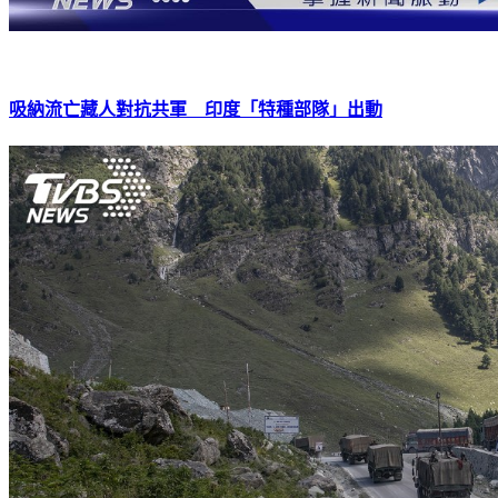
吸納流亡藏人對抗共軍 印度「特種部隊」出動