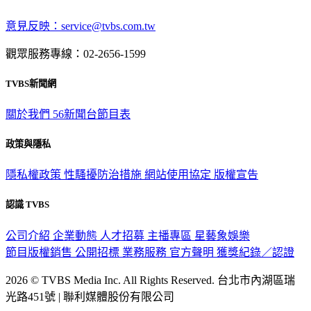
意見反映：service@tvbs.com.tw
觀眾服務專線：02-2656-1599
TVBS新聞網
關於我們
56新聞台節目表
政策與隱私
隱私權政策
性騷擾防治措施
網站使用協定
版權宣告
認識 TVBS
公司介紹
企業動態
人才招募
主播專區
星藝象娛樂
節目版權銷售
公開招標
業務服務
官方聲明
獲獎紀錄／認證
2026 © TVBS Media Inc. All Rights Reserved. 台北市內湖區瑞
光路451號 | 聯利媒體股份有限公司