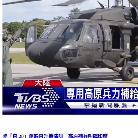
陸「直-20」運輸直升機演訓 高原補兵叫陣印度