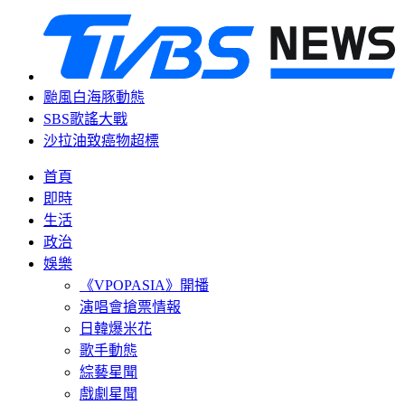
颱風白海豚動態
SBS歌謠大戰
沙拉油致癌物超標
首頁
即時
生活
政治
娛樂
《VPOPASIA》開播
演唱會搶票情報
日韓爆米花
歌手動態
綜藝星聞
戲劇星聞