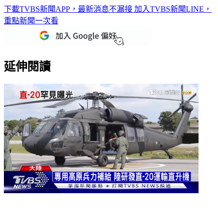
重點新聞一次看
延伸閱讀
陸「直-20」運輸直升機演訓 高原補兵叫陣印度