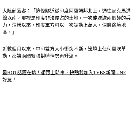
大陸部落客：「這條隧道從印度阿薩姆邦北上，通往麥克馬洪
線以南，那裡是印度非法侵占的土地，一次能運送兩個師的兵
力，這樣以來，印度軍方可以一次調動上萬人，偷襲邊境地
區。」
近數個月以來，中印雙方大小衝突不斷，邊境上任何風吹草
動，都讓兩國緊張對峙情勢再升溫。
最HOT話題在這！想跟上時事，快點我加入TVBS新聞LINE
好友！