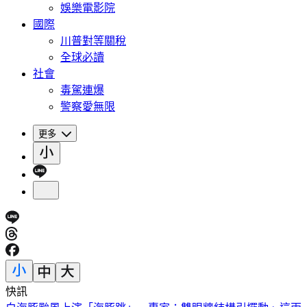
娛樂電影院
國際
川普對等關稅
全球必讀
社會
毒駕連爆
警察愛無限
更多
快訊