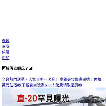
邊境
軍隊
偷襲
中印
◤放假去哪玩？◢
全台熱門活動、人氣攻略一次看！
高雄美食優惠開搶！再抽
萬元住宿券
下載食尚玩家APP！免費領取優惠券