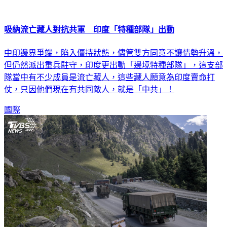
吸納流亡藏人對抗共軍 印度「特種部隊」出動
中印邊界爭端，陷入僵持狀態，儘管雙方同意不讓情勢升溫，
但仍然派出重兵駐守，印度更出動「邊境特種部隊」，這支部
隊當中有不少成員是流亡藏人，這些藏人願意為印度賣命打
仗，只因他們現在有共同敵人，就是「中共」！
國際