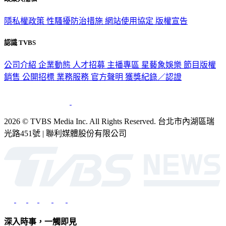
隱私權政策
性騷擾防治措施
網站使用協定
版權宣告
認識 TVBS
公司介紹
企業動態
人才招募
主播專區
星藝象娛樂
節目版權
銷售
公開招標
業務服務
官方聲明
獲獎紀錄／認證
2026 © TVBS Media Inc. All Rights Reserved. 台北市內湖區瑞
光路451號 | 聯利媒體股份有限公司
深入時事，一觸即見