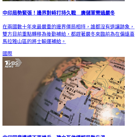
中印局勢緊張！邊界對峙打持久戰 廣儲軍需過嚴冬
在兩國數十年來最嚴重的邊界僵局相持，誰都沒有退讓跡象，
雙方目前重點轉移為後勤補給，都趕著嚴冬來臨前為在偏遠喜
馬拉雅山區的將士輸運補給。
國際
中印同意邊境不再增兵 建立互信緩解局勢升溫