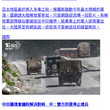
亞太地區最近進入多事之秋，俄羅斯啟動今年最大規模的軍
演，還邀請大陸解放軍參加，只是網路卻流傳一段影片，有解
放軍部隊疑似要被送往中印邊界，結果車上的軍人卻哭著出
征，大陸甚至有網友說，這些孩子是被送往前線當砲灰。
國際
中印邊境會議盼解決對峙 中：雙方同意停止增兵
中國與印度21日舉行的第6次軍團指揮官會議沒有顯著成果。