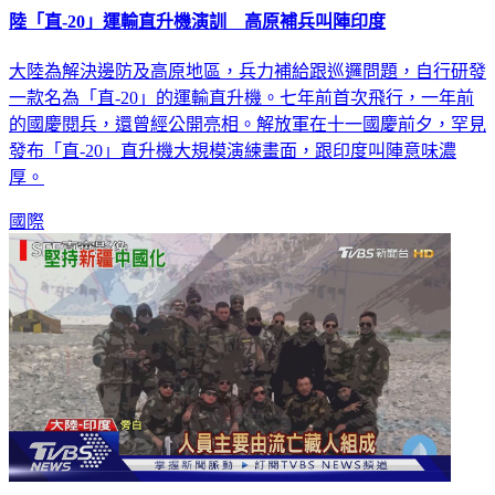
大陸為解決邊防及高原地區，兵力補給跟巡邏問題，自行研發
一款名為「直-20」的運輸直升機。七年前首次飛行，一年前
的國慶閱兵，還曾經公開亮相。解放軍在十一國慶前夕，罕見
發布「直-20」直升機大規模演練畫面，跟印度叫陣意味濃
厚。
國際