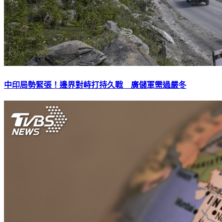
中印局勢緊張！邊界對峙打持久戰 廣儲軍需過嚴冬