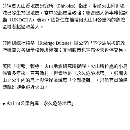
菲律賓火山暨地震研究所（Phivolcs）指出，塔爾火山附近區
域已發生75起地震，當中32起震度較強；聯合國人道事務協調
廳（UNOCHA）表示，估計住在離塔爾火山14公里內的危險
區域者超過45萬人。
菲國總統杜特蒂（Rodrigo Duterte）辦公室已下令馬尼拉的政
府機關與各級學校停班停課；菲國股市也宣布今天暫停交易。
英國「衛報」報導，火山地震研究所提醒，火山所位處的小島
儘管多年來一直有漁村，但當地是「永久危險地帶」，強調火
山14公里內的島上與沿岸區域應「全部撤離」，飛航官員須建
議航班避免飛近火山。
● 火山14公里內屬「永久危險地帶」