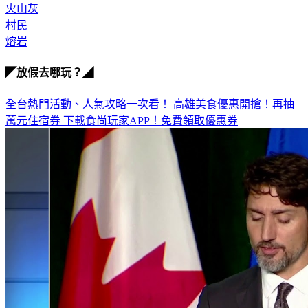
火山灰
村民
熔岩
◤放假去哪玩？◢
全台熱門活動、人氣攻略一次看！
高雄美食優惠開搶！再抽
萬元住宿券
下載食尚玩家APP！免費領取優惠券