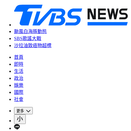
颱風白海豚動態
SBS歌謠大戰
沙拉油致癌物超標
首頁
即時
生活
政治
娛樂
國際
社會
更多