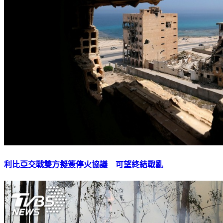
利比亞交戰雙方擬簽停火協議 可望終結戰亂