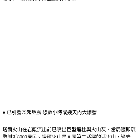
● 已引發75起地震 恐數小時或幾天內大爆發
塔爾火山在岩漿流出前已噴出巨型煙柱與火山灰，當局隨即疏
散附近8000居民。塔爾火山是菲國第二活躍的活火山，過去