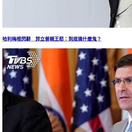
哈利梅根閃辭 菲立普親王怒：到底搞什麼鬼？