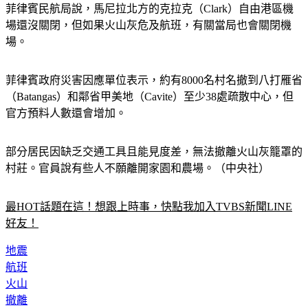
菲律賓民航局說，馬尼拉北方的克拉克（Clark）自由港區機
場還沒關閉，但如果火山灰危及航班，有關當局也會關閉機
場。
菲律賓政府災害因應單位表示，約有8000名村名撤到八打雁省
（Batangas）和鄰省甲美地（Cavite）至少38處疏散中心，但
官方預料人數還會增加。
部分居民因缺乏交通工具且能見度差，無法撤離火山灰籠罩的
村莊。官員說有些人不願離開家園和農場。（中央社）
最HOT話題在這！想跟上時事，快點我加入TVBS新聞LINE
好友！
地震
航班
火山
撤離