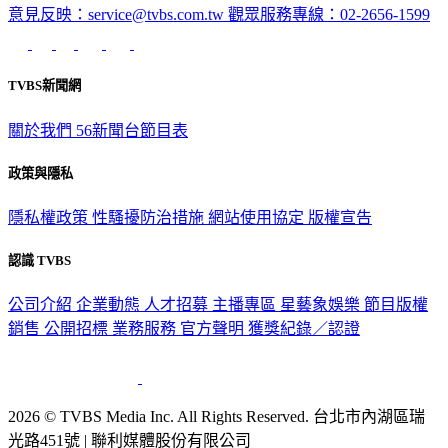
意見反映：service@tvbs.com.tw
觀眾服務專線：02-2656-1599
TVBS新聞網
關於我們
56新聞台節目表
政策與隱私
隱私權政策
性騷擾防治措施
網站使用協定
版權宣告
認識 TVBS
公司介紹
企業動態
人才招募
主播專區
星藝象娛樂
節目版權
銷售
公開招標
業務服務
官方聲明
獲獎紀錄／認證
2026 © TVBS Media Inc. All Rights Reserved. 台北市內湖區瑞
光路451號 | 聯利媒體股份有限公司