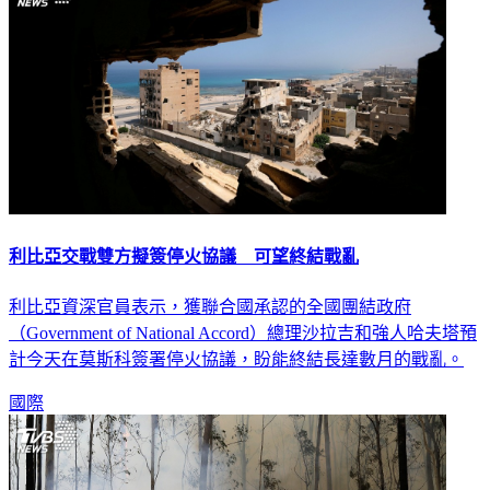
利比亞交戰雙方擬簽停火協議 可望終結戰亂
利比亞資深官員表示，獲聯合國承認的全國團結政府
（Government of National Accord）總理沙拉吉和強人哈夫塔預
計今天在莫斯科簽署停火協議，盼能終結長達數月的戰亂。
國際