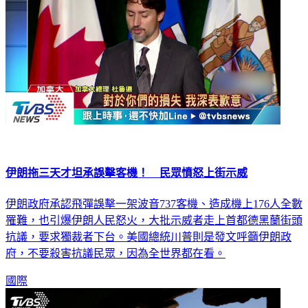
伊朗拖三天才坦承誤擊客機！ 民眾憤怒上街示威
伊朗政府承認飛彈誤擊一架波音737客機、造成機上176人全數
罹難，也引爆伊朗人民怒火，大批示威者走上首都德黑蘭街頭
抗議，要求獨裁者下台。美國總統川普則是發文呼籲伊朗政
府，不要殺害抗議民眾，因為全世界都在看。
國際