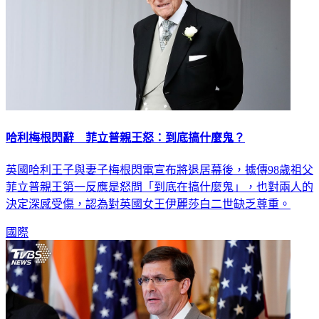
哈利梅根閃辭 菲立普親王怒：到底搞什麼鬼？
英國哈利王子與妻子梅根閃電宣布將退居幕後，據傳98歲祖父
菲立普親王第一反應是怒問「到底在搞什麼鬼」，也對兩人的
決定深感受傷，認為對英國女王伊麗莎白二世缺乏尊重。
國際