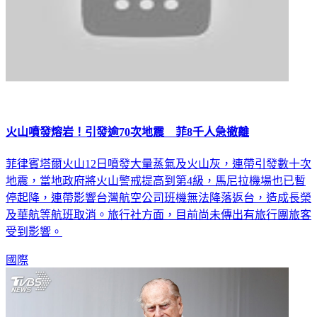
火山噴發熔岩！引發逾70次地震 菲8千人急撤離
菲律賓塔爾火山12日噴發大量蒸氣及火山灰，連帶引發數十次
地震，當地政府將火山警戒提高到第4級，馬尼拉機場也已暫
停起降，連帶影響台灣航空公司班機無法降落返台，造成長榮
及華航等航班取消。旅行社方面，目前尚未傳出有旅行團旅客
受到影響。
國際