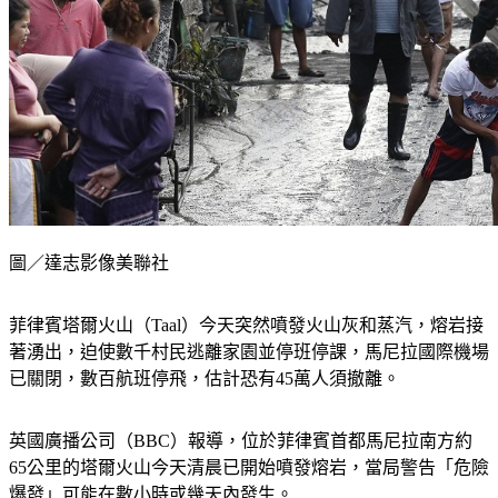
圖／達志影像美聯社
菲律賓塔爾火山（Taal）今天突然噴發火山灰和蒸汽，熔岩接
著湧出，迫使數千村民逃離家園並停班停課，馬尼拉國際機場
已關閉，數百航班停飛，估計恐有45萬人須撤離。
英國廣播公司（BBC）報導，位於菲律賓首都馬尼拉南方約
65公里的塔爾火山今天清晨已開始噴發熔岩，當局警告「危險
爆發」可能在數小時或幾天內發生。