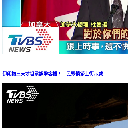
伊朗拖三天才坦承誤擊客機！ 民眾憤怒上街示威