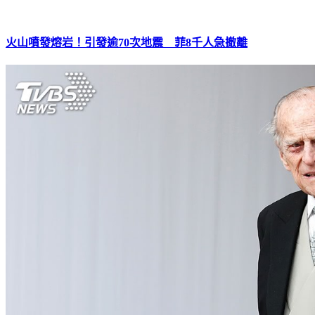
火山噴發熔岩！引發逾70次地震 菲8千人急撤離