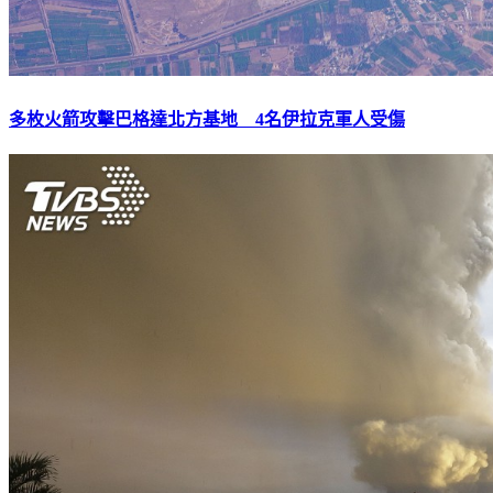
多枚火箭攻擊巴格達北方基地 4名伊拉克軍人受傷