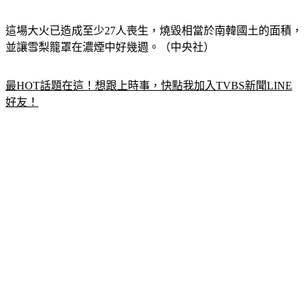
這場大火已造成至少27人喪生，燒毀相當於南韓國土的面積，
並讓雪梨籠罩在濃煙中好幾週。（中央社）
最HOT話題在這！想跟上時事，快點我加入TVBS新聞LINE
好友！