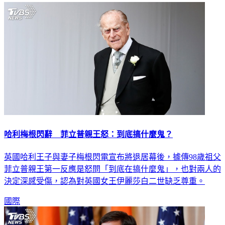
哈利梅根閃辭 菲立普親王怒：到底搞什麼鬼？
英國哈利王子與妻子梅根閃電宣布將退居幕後，據傳98歲祖父
菲立普親王第一反應是怒問「到底在搞什麼鬼」，也對兩人的
決定深感受傷，認為對英國女王伊麗莎白二世缺乏尊重。
國際