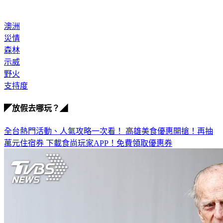
澳洲
災情
森林
示威
野火
支持度
◤放假去哪玩？◢
全台熱門活動、人氣攻略一次看！
高雄美食優惠開搶！再抽
萬元住宿券
下載食尚玩家APP！免費領取優惠券