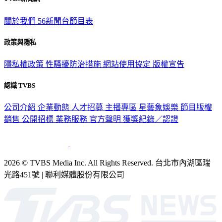
關於我們
56新聞台節目表
政策與隱私
隱私權政策
性騷擾防治措施
網站使用協定
版權宣告
認識 TVBS
公司介紹
企業動態
人才招募
主播專區
星藝象娛樂
節目版權
銷售
公開招標
業務服務
官方聲明
獲獎紀錄／認證
2026 © TVBS Media Inc. All Rights Reserved. 台北市內湖區瑞
光路451號 | 聯利媒體股份有限公司