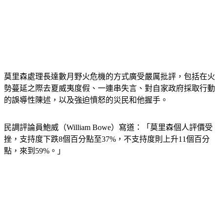
莫里森處理長達數月野火危機的方式廣受嚴厲批評，包括在火
勢蔓延之際去夏威夷度假、一連串失言、對自家政府採取行動
的誤導性陳述，以及強迫憤怒的災民和他握手。
民調評論員鮑威（William Bowe）寫道：「莫里森個人評價受
挫，支持度下跌8個百分點至37%，不支持度則上升11個百分
點，來到59%。」