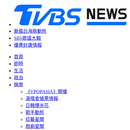
颱風白海豚動態
SBS歌謠大戰
優惠好康情報
首頁
即時
生活
政治
娛樂
《VPOPASIA》開播
演唱會搶票情報
日韓爆米花
歌手動態
綜藝星聞
戲劇星聞