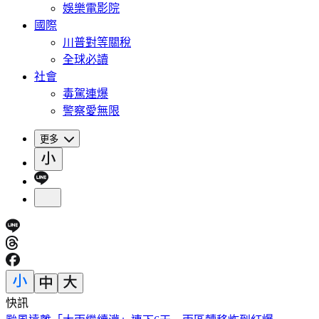
娛樂電影院
國際
川普對等關稅
全球必讀
社會
毒駕連爆
警察愛無限
更多
快訊