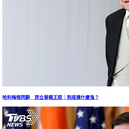
哈利梅根閃辭 菲立普親王怒：到底搞什麼鬼？