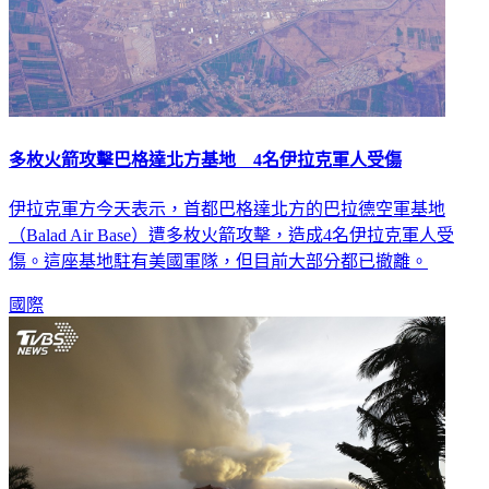
多枚火箭攻擊巴格達北方基地 4名伊拉克軍人受傷
伊拉克軍方今天表示，首都巴格達北方的巴拉德空軍基地
（Balad Air Base）遭多枚火箭攻擊，造成4名伊拉克軍人受
傷。這座基地駐有美國軍隊，但目前大部分都已撤離。
國際