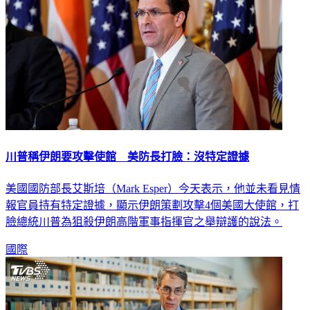
川普稱伊朗要攻擊使館 美防長打臉：沒特定證據
美國國防部長艾斯培（Mark Esper）今天表示，他並未看見情
報官員持有特定證據，顯示伊朗策劃攻擊4個美國大使館，打
臉總統川普為狙殺伊朗高階軍事指揮官之舉辯護的說法。
國際