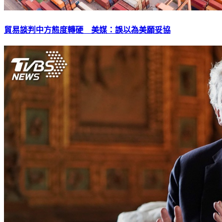
貿易談判中方態度轉硬 美媒：誤以為美願妥協