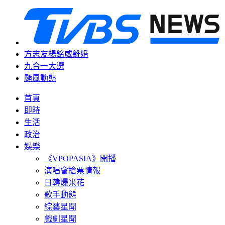
方志友楊銘威離婚
九合一大選
颱風動態
首頁
即時
生活
政治
娛樂
《VPOPASIA》開播
演唱會搶票情報
日韓爆米花
歌手動態
綜藝星聞
戲劇星聞