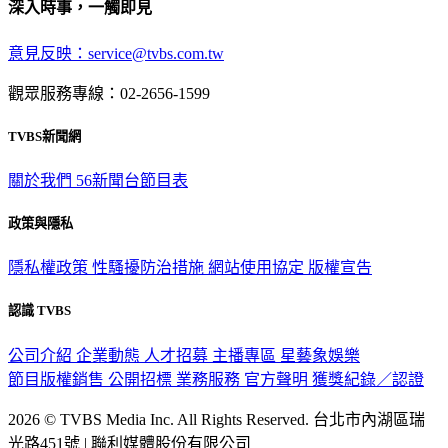
深入時事，一觸即見
意見反映：service@tvbs.com.tw
觀眾服務專線：02-2656-1599
TVBS新聞網
關於我們
56新聞台節目表
政策與隱私
隱私權政策
性騷擾防治措施
網站使用協定
版權宣告
認識 TVBS
公司介紹
企業動態
人才招募
主播專區
星藝象娛樂
節目版權銷售
公開招標
業務服務
官方聲明
獲獎紀錄／認證
2026 © TVBS Media Inc. All Rights Reserved. 台北市內湖區瑞
光路451號 | 聯利媒體股份有限公司