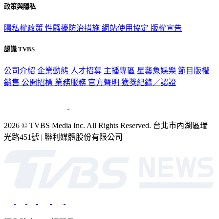
政策與隱私
隱私權政策
性騷擾防治措施
網站使用協定
版權宣告
認識 TVBS
公司介紹
企業動態
人才招募
主播專區
星藝象娛樂
節目版權
銷售
公開招標
業務服務
官方聲明
獲獎紀錄／認證
2026 © TVBS Media Inc. All Rights Reserved. 台北市內湖區瑞
光路451號 | 聯利媒體股份有限公司