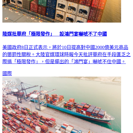
陸媒批華府「極限發作」 設鴻門宴嚇唬不了中國
美國政府8日正式表示，將於10日提高對中國2000億美元商品
的懲罰性關稅。大陸官媒環球時報今天批評華府在手段匱乏之
際搞「極限發作」，但是擺出的「鴻門宴」嚇唬不住中國。
國際