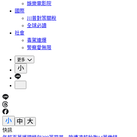
娛樂電影院
國際
川普對等關稅
全球必讀
社會
毒駕連爆
警察愛無限
更多
快訊