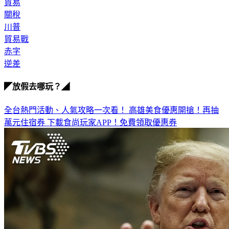
貿易
關稅
川普
貿易戰
赤字
逆差
◤放假去哪玩？◢
全台熱門活動、人氣攻略一次看！
高雄美食優惠開搶！再抽
萬元住宿券
下載食尚玩家APP！免費領取優惠券