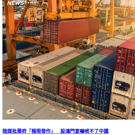
陸媒批華府「極限發作」 設鴻門宴嚇唬不了中國