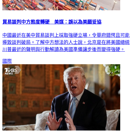
貿易談判中方態度轉硬 美媒：誤以為美願妥協
中國最近在美中貿易談判上採取強硬立場，令華府錯愕且可能
導致談判破局。了解中方想法的人士說，北京是在將美國總統
川普最近的聲明與行動解讀為美國準備讓步後而變得強硬。
國際