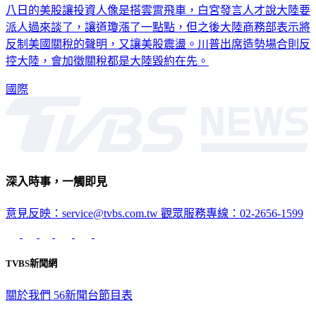
八日的美股讓投資人像是搭雲霄飛車，白宮發言人才說大陸要
派人過來談了，讓道瓊漲了一點點，但之後大陸商務部表示將
反制美國關稅的聲明，又讓美股震盪。川普出席造勢場合則反
控大陸，會加徵關稅都是大陸毀約在先。
國際
深入時事，一觸即見
意見反映：service@tvbs.com.tw
觀眾服務專線：02-2656-1599
TVBS新聞網
關於我們
56新聞台節目表