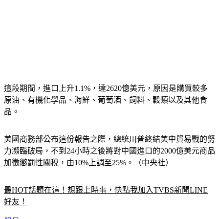
這段期間，進口上升1.1%，達2620億美元，原因是購買較多
原油、有機化學品、海鮮、葡萄酒、飼料、穀類以及其他食
品。
美國商務部公布這份報告之際，總統川普終結美中貿易戰的努
力瀕臨破局，不到24小時之後將對中國進口的2000億美元商品
加徵懲罰性關稅，由10%上調至25%。（中央社）
最HOT話題在這！想跟上時事，快點我加入TVBS新聞LINE
好友！