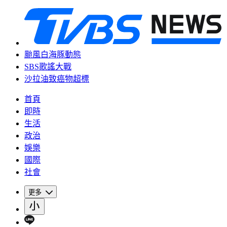
颱風白海豚動態
SBS歌謠大戰
沙拉油致癌物超標
首頁
即時
生活
政治
娛樂
國際
社會
更多