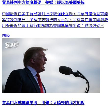
貿易談判中方態度轉硬 美媒：誤以為美願妥協
中國最近在美中貿易談判上採取強硬立場，令華府錯愕且可能
導致談判破局。了解中方想法的人士說，北京是在將美國總統
川普最近的聲明與行動解讀為美國準備讓步後而變得強硬。
國際
貿易口水戰震盪美股 川普：大陸毀約我才加稅