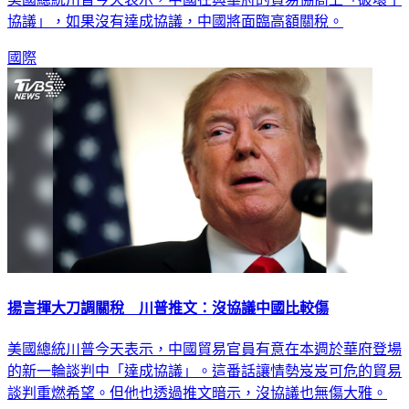
協議」，如果沒有達成協議，中國將面臨高額關稅。
國際
揚言揮大刀調關稅 川普推文：沒協議中國比較傷
美國總統川普今天表示，中國貿易官員有意在本週於華府登場
的新一輪談判中「達成協議」。這番話讓情勢岌岌可危的貿易
談判重燃希望。但他也透過推文暗示，沒協議也無傷大雅。