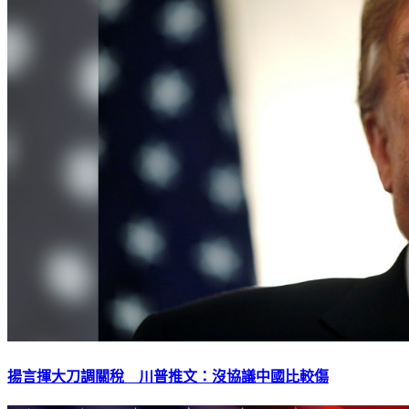
揚言揮大刀調關稅 川普推文：沒協議中國比較傷