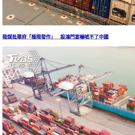
陸媒批華府「極限發作」 設鴻門宴嚇唬不了中國