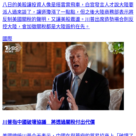
八日的美股讓投資人像是搭雲霄飛車，白宮發言人才說大陸要
派人過來談了，讓道瓊漲了一點點，但之後大陸商務部表示將
反制美國關稅的聲明，又讓美股震盪。川普出席造勢場合則反
控大陸，會加徵關稅都是大陸毀約在先。
國際
川普指中國破壞協議 將透過關稅付出代價
美國總統川普今天表示，中國在與華府的貿易協商上「破壞了