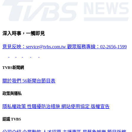
深入時事，一觸即見
意見反映：service@tvbs.com.tw
觀眾服務專線：02-2656-1599
TVBS新聞網
關於我們
56新聞台節目表
政策與隱私
隱私權政策
性騷擾防治措施
網站使用協定
版權宣告
認識 TVBS