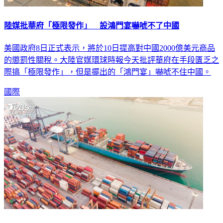
陸媒批華府「極限發作」 設鴻門宴嚇唬不了中國
美國政府8日正式表示，將於10日提高對中國2000億美元商品
的懲罰性關稅。大陸官媒環球時報今天批評華府在手段匱乏之
際搞「極限發作」，但是擺出的「鴻門宴」嚇唬不住中國。
國際