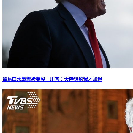
貿易口水戰震盪美股 川普：大陸毀約我才加稅