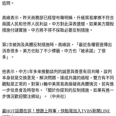
追問。
高峰表示，昨天商務部已經發布聲明稱，升級貿易摩擦不符合
兩國人民和世界人民利益，中方對此深表遺憾，如果美方關稅
措施付諸實施，中方將不得不採取必要反制措施。
第2次被詢及具體反制措施時，高峰說，「最近各種管道傳出
消息很多，美方也貼了不少標籤，中方也『被承諾』了很
多」。
他表示，中方1年多來推動談判的誠意與善意有目共睹，談判
本身就是交換意見、解決問題、達成共識的過程，雙方有不同
觀點是正常的。對第11輪中美貿易高級磋商具體情況，若有進
一步信息會及時發布。「關於你提到的反制措施，如果有進一
步情況歡迎關注網站」。（中央社）
最HOT話題在這！想跟上時事，快點我加入TVBS新聞LINE