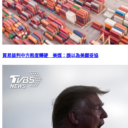
貿易談判中方態度轉硬 美媒：誤以為美願妥協