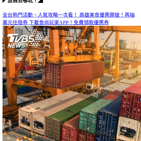
◤放假去哪玩？◢
全台熱門活動、人氣攻略一次看！
高雄美食優惠開搶！再抽
萬元住宿券
下載食尚玩家APP！免費領取優惠券