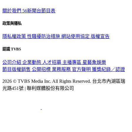
關於我們
56新聞台節目表
政策與隱私
隱私權政策
性騷擾防治措施
網站使用協定
版權宣告
認識 TVBS
公司介紹
企業動態
人才招募
主播專區
星藝象娛樂
節目版權銷售
公開招標
業務服務
官方聲明
獲獎紀錄／認證
2026 © TVBS Media Inc. All Rights Reserved. 台北市內湖區瑞
光路451號 | 聯利媒體股份有限公司