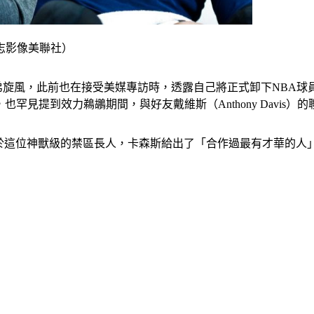
志影像美聯社）
）旅台掀起表弟旋風，此前也在接受美媒專訪時，透露自己將正式卸下N
時，也罕見提到效力鵜鶘期間，與好友戴維斯（Anthony Davi
驗；對於這位神獸級的禁區長人，卡森斯給出了「合作過最有才華