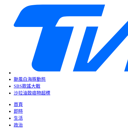
颱風白海豚動態
SBS歌謠大戰
沙拉油致癌物超標
首頁
即時
生活
政治