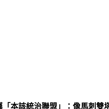
」
嘆「本該統治聯盟」：像馬刺雙