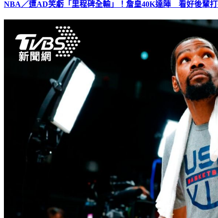
NBA／遭AD笑虧「里程碑全輸」！詹皇40K達陣 看好後輩