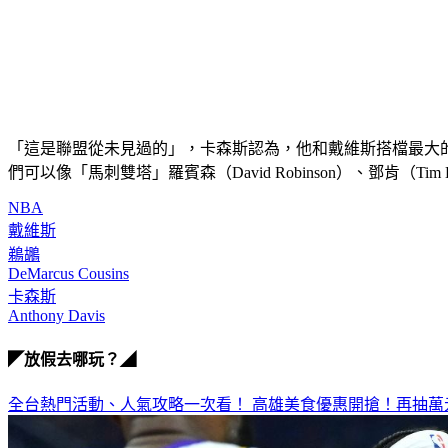
「這是聯盟從未見過的」，卡森斯認為，他和戴維斯搭檔最大
們可以像「馬刺雙塔」羅賓森（David Robinson）、鄧肯
NBA
戴維斯
鵜鶘
DeMarcus Cousins
卡森斯
Anthony Davis
◤放假去哪玩？◢
全台熱門活動、人氣攻略一次看！
高雄美食優惠開搶！再抽萬