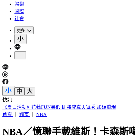
娛樂
國際
社會
更多
快訊
188萬《龍藏經》賣掉了！大戶不甩7折 店員爆「付現買原價
首頁
｜
體育
｜
NBA
NBA／憶聯手戴維斯！卡森斯