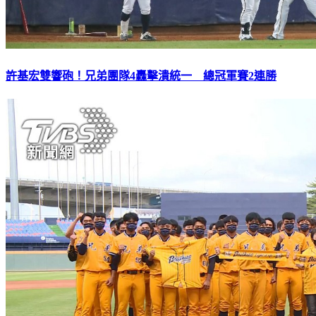
許基宏雙響砲！兄弟團隊4轟擊潰統一 總冠軍賽2連勝