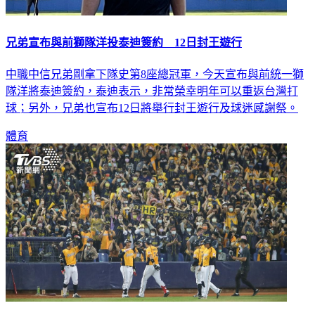
兄弟宣布與前獅隊洋投泰迪簽約 12日封王遊行
中職中信兄弟剛拿下隊史第8座總冠軍，今天宣布與前統一獅
隊洋將泰迪簽約，泰迪表示，非常榮幸明年可以重返台灣打
球；另外，兄弟也宣布12日將舉行封王遊行及球迷感謝祭。
體育