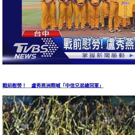
戰前慰勞！ 盧秀燕洲際喊「中信兄弟總冠軍」