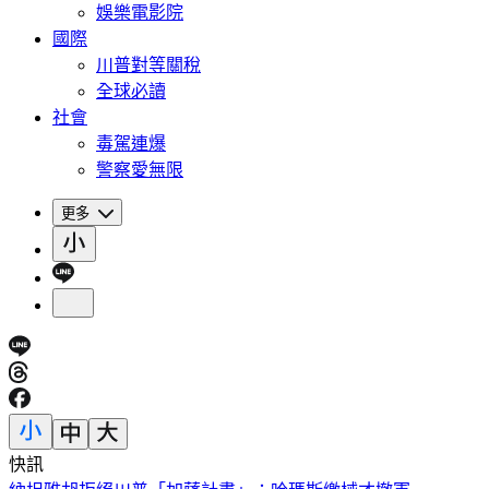
娛樂電影院
國際
川普對等關稅
全球必讀
社會
毒駕連爆
警察愛無限
更多
快訊