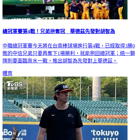
總冠軍賽第4戰！兄弟拚奪冠 華德茲先發對胡智為
中職總冠軍賽今天將在台南棒球場進行第4戰，已經取得3勝0
敗的中信兄弟只要再奪下1場勝利，就能抱回總冠軍；統一獅
隊則要面臨背水一戰，推出胡智為先發對上華德茲。
體育