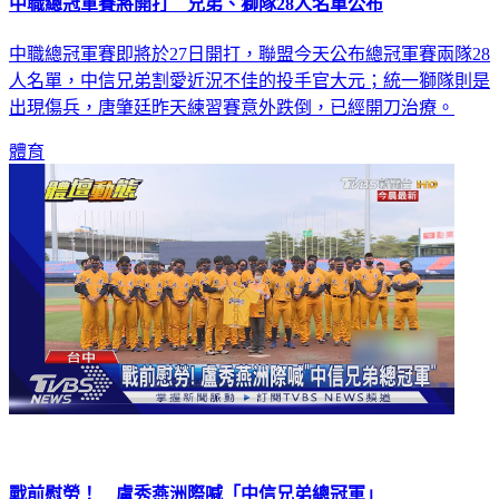
中職總冠軍賽將開打 兄弟、獅隊28人名單公布
中職總冠軍賽即將於27日開打，聯盟今天公布總冠軍賽兩隊28
人名單，中信兄弟割愛近況不佳的投手官大元；統一獅隊則是
出現傷兵，唐肇廷昨天練習賽意外跌倒，已經開刀治療。
體育
戰前慰勞！ 盧秀燕洲際喊「中信兄弟總冠軍」