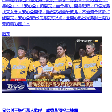
年6亞」、「安心亞」的魔咒，而今年3月開幕戰時，中信兄弟
找來女藝人安心亞開球，雖然該場最後敗北，不過如今終於打
破魔咒，安心亞賽後特別發文祝賀，並開心貼出兄弟封王拋彩
帶的精彩照片。
體育
兄弟封王遊行萬人歡呼 盧秀燕預祝二連霸