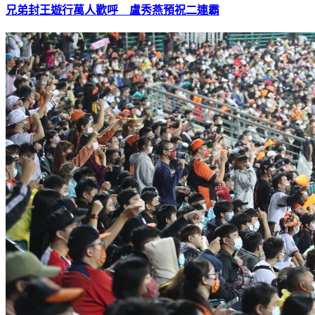
兄弟封王遊行萬人歡呼 盧秀燕預祝二連霸