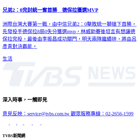
兄弟2：0完封統一奪首勝 德保拉獲選MVP
洲際台灣大賽第一戰，由中信兄弟2：0擊敗統一獅搶下首勝，
先發投手德保拉8局0失分獲選mvp，林威助賽後坦言有想讓德
保拉完投，最後由李振昌成功關門，明天兩隊繼續拚，將由呂
彥青對決霸能。
生活
深入時事，一觸即見
意見反映：service@tvbs.com.tw
觀眾服務專線：02-2656-1599
TVBS新聞網