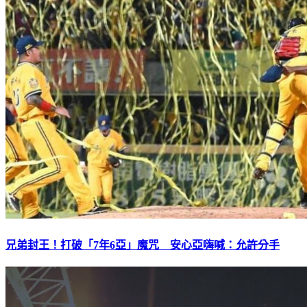
兄弟封王！打破「7年6亞」魔咒 安心亞嗨喊：允許分手