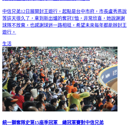
中信兄弟12日展開封王遊行，起點是台中市府，市長盧秀燕說
等這天很久了，拿到新出爐的奪冠T恤，非常欣喜，她說謝謝
球隊不放棄，也感謝球迷一路相挺，希望未來每年都能辦封王
遊行。
生活
統一獅奪隊史第15座季冠軍 總冠軍賽對中信兄弟