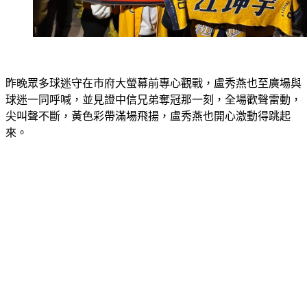
昨晚眾多球迷守在市府大螢幕前專心觀戰，盧秀燕也至廣場與
球迷一同呼喊，並見證中信兄弟奪冠那一刻，全場歡聲雷動，
尖叫聲不斷，黃色彩帶滿場飛揚，盧秀燕也開心激動得跳起
來。