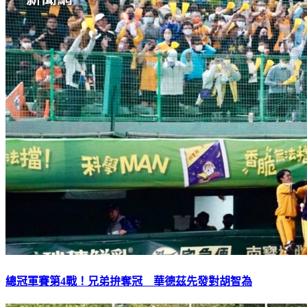
總冠軍賽第4戰！兄弟拚奪冠 華德茲先發對胡智為