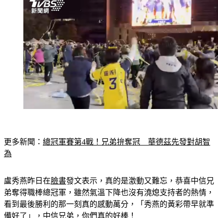
更多新聞：
總冠軍賽第4戰！兄弟拚奪冠　華德茲先發對胡智
為
盧秀燕昨日在
臉書
發文表示，真的是激動又難忘，恭喜中信兄
弟奪得職棒總冠軍，雖然氣溫下降也沒有澆熄支持者的熱情，
看到最後勝利的那一刻真的感動萬分，「秀燕的黃彩帶早就準
備好了」，中信兄弟，你們真的好棒！