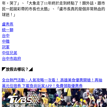
年，哭了」、「大象走了11年終於走到終點了！題外話，跟市
民一起拋彩帶的市長也太酷」、「盧市長真的是個非常熱血的
球迷！」
盧秀燕
統一獅
台中
中職
冠軍
中信兄弟
台中市政府
◤放假去哪玩？◢
全台熱門活動、人氣攻略一次看！
高雄美食優惠開搶！再抽
萬元住宿券
下載食尚玩家APP！免費領取優惠券