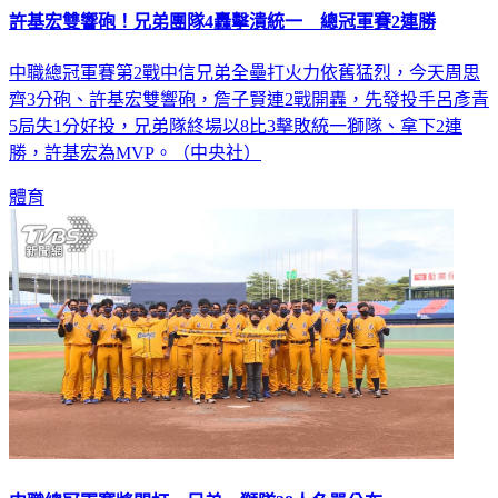
許基宏雙響砲！兄弟團隊4轟擊潰統一 總冠軍賽2連勝
中職總冠軍賽第2戰中信兄弟全壘打火力依舊猛烈，今天周思
齊3分砲、許基宏雙響砲，詹子賢連2戰開轟，先發投手呂彥青
5局失1分好投，兄弟隊終場以8比3擊敗統一獅隊、拿下2連
勝，許基宏為MVP。（中央社）
體育