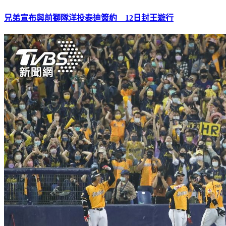
兄弟宣布與前獅隊洋投泰迪簽約 12日封王遊行