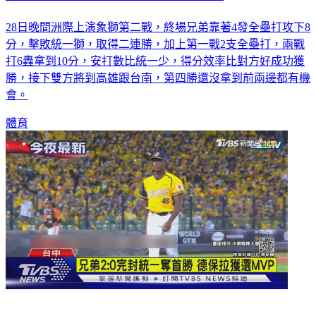
28日晚間洲際上演象獅第二戰，終場兄弟靠著4發全壘打攻下8
分，擊敗統一獅，取得二連勝，加上第一戰2支全壘打，兩戰
打6轟拿到10分，安打數比統一少，得分效率比對方好成功獲
勝，接下雙方將到高雄跟台南，第四勝還沒拿到前兩邊都有機
會。
體育