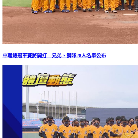
中職總冠軍賽將開打 兄弟、獅隊28人名單公布