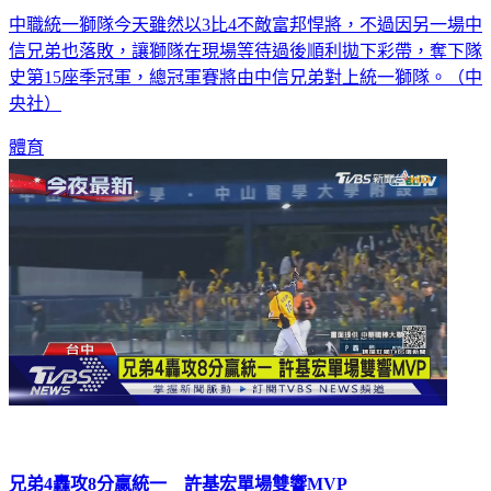
中職統一獅隊今天雖然以3比4不敵富邦悍將，不過因另一場中
信兄弟也落敗，讓獅隊在現場等待過後順利拋下彩帶，奪下隊
史第15座季冠軍，總冠軍賽將由中信兄弟對上統一獅隊。（中
央社）
體育
兄弟4轟攻8分贏統一 許基宏單場雙響MVP