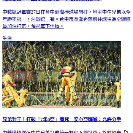
中職總冠軍賽27日在台中洲際棒球場開打，地主中信兄弟以全
年勝率第一，迎戰統一獅。台中市長盧秀燕前往球場為全體隊
員加油打氣，預祝奪下佳績。
生活
兄弟封王！打破「7年6亞」魔咒 安心亞嗨喊：允許分手
中華職棒隊伍中信兄弟打敗統一獅奪下總冠軍，終結過去「7