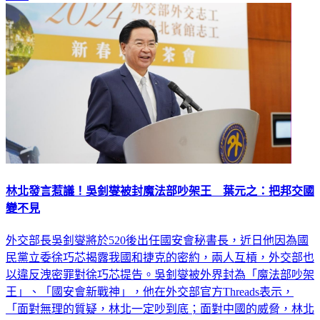
政治
林北發言惹議！吳釗燮被封魔法部吵架王 葉元之：把邦交國
變不見
外交部長吳釗燮將於520後出任國安會秘書長，近日他因為國
民黨立委徐巧芯揭露我國和捷克的密約，兩人互槓，外交部也
以違反洩密罪對徐巧芯提告。吳釗燮被外界封為「魔法部吵架
王」、「國安會新戰神」，他在外交部官方Threads表示，