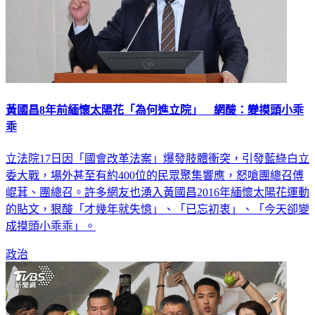
黃國昌8年前緬懷太陽花「為何進立院」 網酸：變摸頭小乖
乖
立法院17日因「國會改革法案」爆發肢體衝突，引發藍綠白立
委大戰，場外甚至有約400位的民眾聚集響應，怒嗆團總召傅
崐萁、團總召。許多網友也湧入黃國昌2016年緬懷太陽花運動
的貼文，狠酸「才幾年就失憶」、「已忘初衷」、「今天卻變
成摸頭小乖乖」。
政治