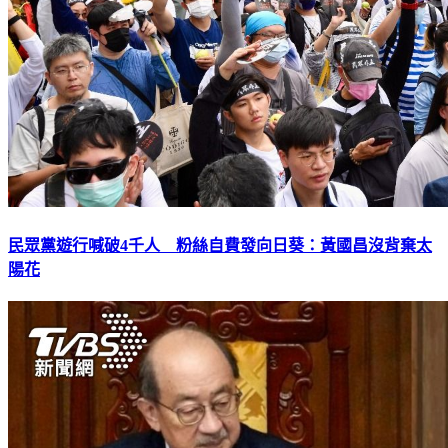
民眾黨遊行喊破4千人 粉絲自費發向日葵：黃國昌沒背棄太
陽花