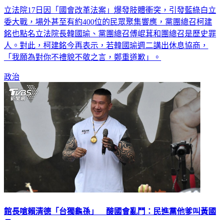
立法院17日因「國會改革法案」爆發肢體衝突，引發藍綠白立
委大戰，場外甚至有約400位的民眾聚集響應，黨團總召柯建
銘也點名立法院長韓國瑜、黨團總召傅崐萁和團總召是歷史罪
人。對此，柯建銘今再表示，若韓國瑜週二講出休息協商，
「我願為對你不禮貌不敬之言，鄭重道歉」。
政治