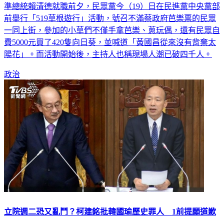
準總統賴清德就職前夕，民眾黨今（19）日在民進黨中央黨部
前舉行「519草根遊行」活動，號召不滿蔡政府芭樂票的民眾
一同上街，參加的小草們不僅手拿芭樂、蔥玩偶，還有民眾自
費5000元買了420隻向日葵，並喊道「黃國昌從來沒有背棄太
陽花」。而活動開始後，主持人也稱現場人潮已破四千人。
政治
立院週二恐又亂鬥？柯建銘批韓國瑜歷史罪人 1前提願道歉