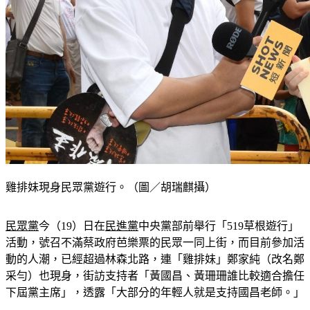
雞排妹現身民眾黨遊行。（圖／胡瑞麒攝）
民眾黨
今（19）日在
民進黨
中央黨部前舉行「519草根遊行」
活動，號召不滿蔡政府芭樂票的民眾一同上街，而目前參加活
動的人潮，已經超過林森北路，連「雞排妹」鄭家純（改名鄭
采勻）也現身，街訪支持者「黃國昌、黃珊珊誰比較適合擔任
下屆黨主席」，透露「大部分的年輕人就是支持國昌老師。」