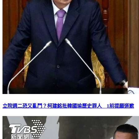
立院週二恐又亂鬥？柯建銘批韓國瑜歷史罪人 1前提願道歉