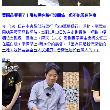
黃國昌哽咽了！曝被民進黨打沒關係 但不能忍這件事
今（19）日在中央黨部前舉行「519草根遊行」活動，民眾黨
團總召黃國昌致詞時，談到1月13日沒有走到最後一哩路，哽
咽坦言難過一個晚上，隔天（1/14）看到民眾黨主席柯文哲正
在擦白版，準備早上7時30分的晨會，「因為這是我們深愛的
土地，我們要讓全台人民知道，台灣是屬於台灣人的。」
政治