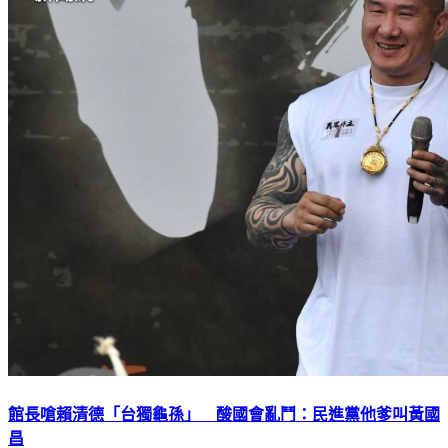
館長嗆賴清德「台獨龜孫」 酸國會亂鬥：民進黨他爹叫黃國