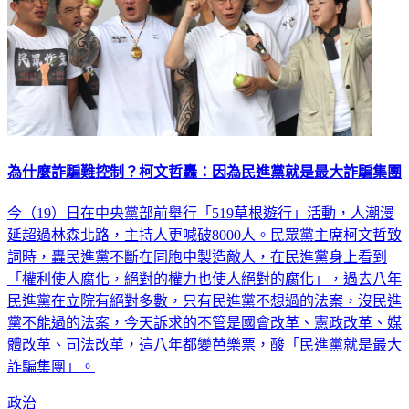
為什麼詐騙難控制？柯文哲轟：因為民進黨就是最大詐騙集團
今（19）日在中央黨部前舉行「519草根遊行」活動，人潮漫
延超過林森北路，主持人更喊破8000人。民眾黨主席柯文哲致
詞時，轟民進黨不斷在同胞中製造敵人，在民進黨身上看到
「權利使人腐化，絕對的權力也使人絕對的腐化」，過去八年
民進黨在立院有絕對多數，只有民進黨不想過的法案，沒民進
黨不能過的法案，今天訴求的不管是國會改革、憲政改革、媒
體改革、司法改革，這八年都變芭樂票，酸「民進黨就是最大
詐騙集團」。