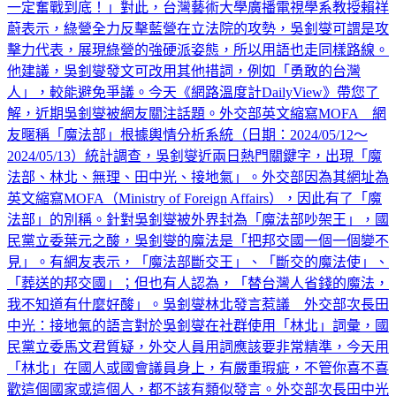
「面對無理的質疑，林北一定吵到底；面對中國的威脅，林北
一定奮戰到底！」對此，台灣藝術大學廣播電視學系教授賴祥
蔚表示，綠營全力反擊藍營在立法院的攻勢，吳釗燮可謂是攻
擊力代表，展現綠營的強硬派姿態，所以用語也走同樣路線。
他建議，吳釗燮發文可改用其他措詞，例如「勇敢的台灣
人」，較能避免爭議。今天《網路溫度計DailyView》帶您了
解，近期吳釗燮被網友關注話題。外交部英文縮寫MOFA 網
友暱稱「魔法部」根據輿情分析系統（日期：2024/05/12～
2024/05/13）統計調查，吳釗燮近兩日熱門關鍵字，出現「魔
法部、林北、無理、田中光、接地氣」。外交部因為其網址為
英文縮寫MOFA（Ministry of Foreign Affairs），因此有了「魔
法部」的別稱。針對吳釗燮被外界封為「魔法部吵架王」，國
民黨立委葉元之酸，吳釗燮的魔法是「把邦交國一個一個變不
見」。有網友表示，「魔法部斷交王」、「斷交的魔法使」、
「葬送的邦交國」；但也有人認為，「替台灣人省錢的魔法，
我不知道有什麼好酸」。吳釗燮林北發言惹議 外交部次長田
中光：接地氣的語言對於吳釗燮在社群使用「林北」詞彙，國
民黨立委馬文君質疑，外交人員用詞應該要非常精準，今天用
「林北」在國人或國會議員身上，有嚴重瑕疵，不管你喜不喜