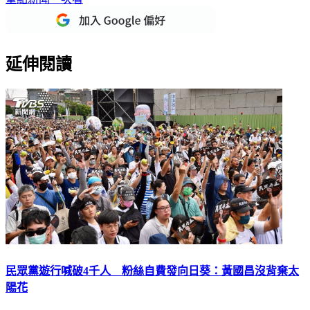
重點新聞一次看
延伸閱讀
民眾黨遊行喊破4千人 粉絲自費發向日葵：黃國昌沒背棄太
陽花