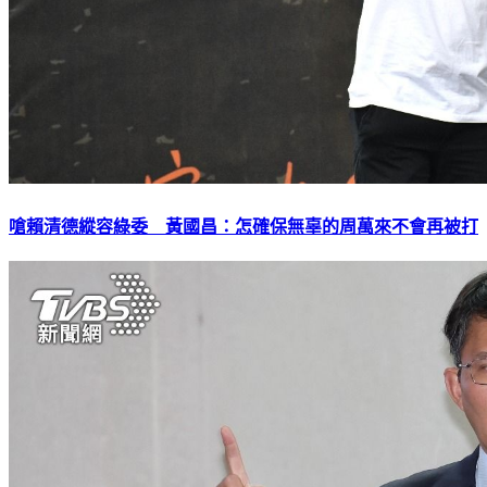
嗆賴清德縱容綠委 黃國昌：怎確保無辜的周萬來不會再被打