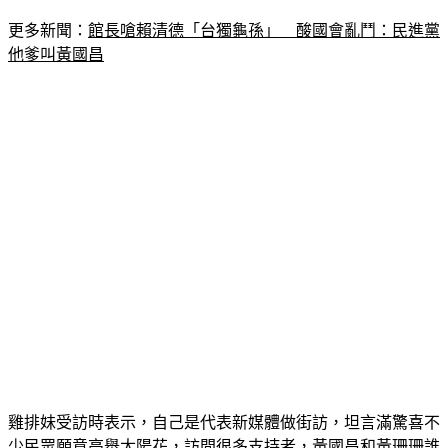
更多新聞：
館長嗆賴清德「台獨龜孫」　酸國會亂鬥：民進黨
他爹叫黃國昌
雞排妹受訪時表示，自己是代表新媒體做街訪，坦言滿驚喜不