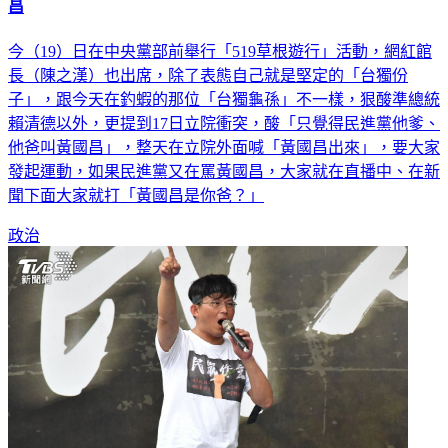
館長嗆賴清德「台獨龜孫」 酸國會亂鬥：民進黨他爹叫黃國
昌
今（19）日在中央黨部前舉行「519草根遊行」活動，網紅館
長（陳之漢）也出席，除了表態自己就是堅定的「台獨份
子」，跟今天在釣蝦的那位「台獨龜孫」不一樣，狠酸準總統
賴清德以外，更提到17日立院衝突，酸「只覺得民進黨他爹、
他爸叫黃國昌」，整天在立院外面喊「黃國昌出來」，要大家
發起運動，如果民進黨又在罵黃國昌，大家就在直播中、在新
聞下面大家就打「黃國昌是你爸？」
政治