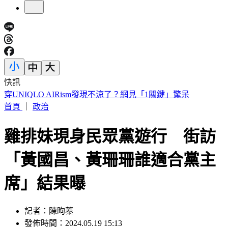
快訊
車禍後頭痛數月找嘸病因！吃止痛藥也沒用 醫揪這部位出問
題
首頁
｜
政治
雞排妹現身民眾黨遊行 街訪
「黃國昌、黃珊珊誰適合黨主
席」結果曝
記者：陳昫蓁