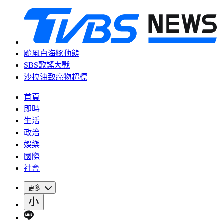
颱風白海豚動態
SBS歌謠大戰
沙拉油致癌物超標
首頁
即時
生活
政治
娛樂
國際
社會
更多