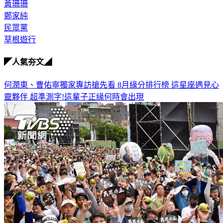
黃國昌
黃珊珊
鄭家純
民眾黨
草根遊行
◤人氣夯文◢
何潤東、曹佑寧獨家專訪搶先看
8月緣分排行榜 這星座遇見心
靈夥伴
超準測字!這輩子正緣何時會出現