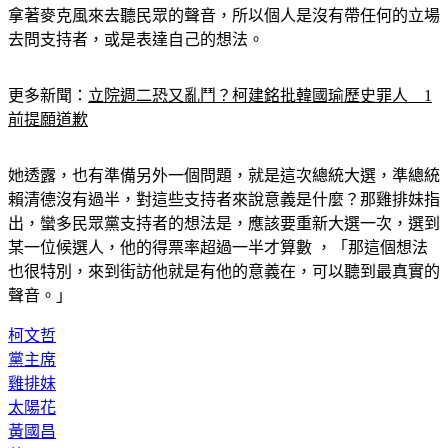
連忙喊道「這個不是我說的喔」，她強調今天角色就是媒體，
拿著麥克風來去聽民眾的聲音，所以個人是沒有帶任何的立場
去問支持者，或是表達自己的想法。
更多新聞：
立院週二恐又亂鬥？柯建銘批韓國瑜歷史罪人　1
前提願道歉
她透露，也有準備另外一個問題，就是這次總統大選，準總統
賴清德沒有過半，對這些支持者來說意義是什麼？那雞排妹指
出，蠻多民眾黨支持者的想法是，應該要重新大選一次，選到
某一位候選人，他的得票率超過一半才算數 ，「那這個想法
也很特別，來到街訪他就是有他的意義在，可以聽到最真實的
聲音。」
柯文哲
黨主席
雞排妹
太陽花