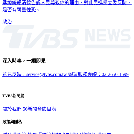
的政府，更批評民進黨當家卻帶頭鬧事，還用「正告」兩字要
準總統賴清德告訴人民尊敬你的理由，對此民進黨立委反酸，
是否有聲量惶恐。
政治
深入時事，一觸即見
意見反映：service@tvbs.com.tw
觀眾服務專線：02-2656-1599
TVBS新聞網
關於我們
56新聞台節目表
政策與隱私