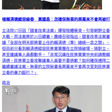
嗆賴清德縱容綠委 黃國昌：怎確保無辜的周萬來不會再被打
立法院17日因「國會改革法案」爆發肢體衝突，引發朝野立委
大戰，而法案將於21日續審。團總召就指出，國會改革法案審
議「全部在明天即將要上任的賴清德（準）總統一念之間」，
但目前只看到賴清德縱容民進黨黨團在立院搞破壞、搞對立，
甚至連議事人員都動手，「非常沉痛在民進黨黨中央前請教賴
清德，民進黨立委攻擊議事人員要不要道歉？如何確保禮拜二
繼續審議法案，無辜的立院秘書長周萬來不會再次受到民進黨
立委的暴力毆打？」
政治