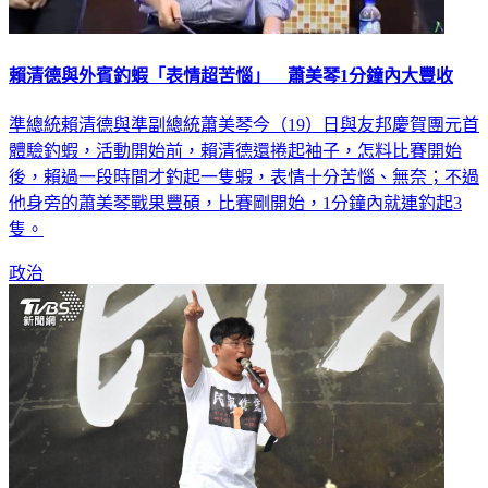
賴清德與外賓釣蝦「表情超苦惱」 蕭美琴1分鐘內大豐收
準總統賴清德與準副總統蕭美琴今（19）日與友邦慶賀團元首
體驗釣蝦，活動開始前，賴清德還捲起袖子，怎料比賽開始
後，賴過一段時間才釣起一隻蝦，表情十分苦惱、無奈；不過
他身旁的蕭美琴戰果豐碩，比賽剛開始，1分鐘內就連釣起3
隻。
政治