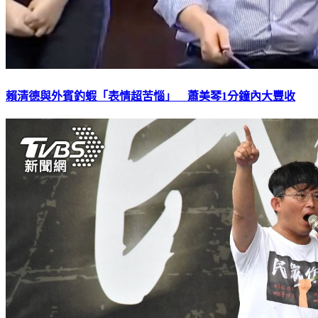
賴清德與外賓釣蝦「表情超苦惱」 蕭美琴1分鐘內大豐收