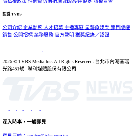
隱私權政策
性騷擾防治措施
網站使用協定
版權宣告
認識 TVBS
公司介紹
企業動態
人才招募
主播專區
星藝象娛樂
節目版權
銷售
公開招標
業務服務
官方聲明
獲獎紀錄／認證
2026 © TVBS Media Inc. All Rights Reserved. 台北市內湖區瑞
光路451號 | 聯利媒體股份有限公司
深入時事，一觸即見