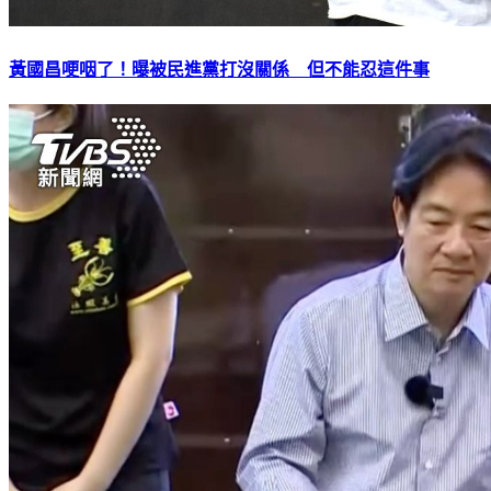
黃國昌哽咽了！曝被民進黨打沒關係 但不能忍這件事