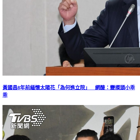
黃國昌8年前緬懷太陽花「為何進立院」 網酸：變摸頭小乖
乖