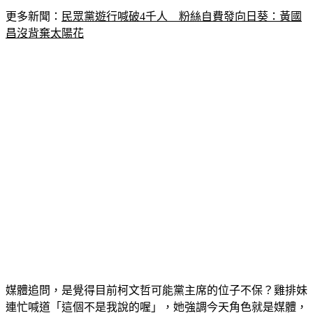
更多新聞：
民眾黨遊行喊破4千人　粉絲自費發向日葵：黃國
昌沒背棄太陽花
媒體追問，是覺得目前柯文哲可能黨主席的位子不保？雞排妹