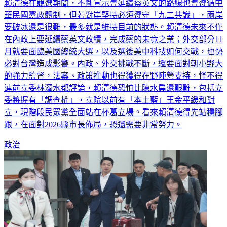
賴清德在競選期間，不斷宣示會延續蔡英文的路線也會遵循中
華民國憲政體制，但若對岸堅持必須遵守「九二共識」，兩岸
要破冰還是很難，最多就是維持目前的狀態。賴清德未來不僅
在內政上要延續蔡英文政績，完成蔡的未竟之業；外交部分11
月就要面臨美國總統大選，以及選後美中科技如何交戰，也勢
必對台灣造成影響。內政、外交挑戰不斷，還要面對朝小野大
的強力監督，法案、政策推動也得獲得在野陣營支持，怪不得
連前立委林濁水都評論，賴清德恐怕比陳水扁還艱難，包括立
委將握有「調查權」，立院以前有「本土藍」王金平緩和對
立，現階段民眾黨全面站在杯葛立場。看來賴清德得先站穩腳
跟，在面對2026縣市長佈局，恐還需要非常努力。
政治