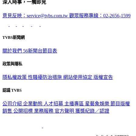
深入時事，一觸即見
意見反映：service@tvbs.com.tw
觀眾服務專線：02-2656-1599
TVBS新聞網
關於我們
56新聞台節目表
政策與隱私
隱私權政策
性騷擾防治措施
網站使用協定
版權宣告
認識 TVBS
公司介紹
企業動態
人才招募
主播專區
星藝象娛樂
節目版權
銷售
公開招標
業務服務
官方聲明
獲獎紀錄／認證