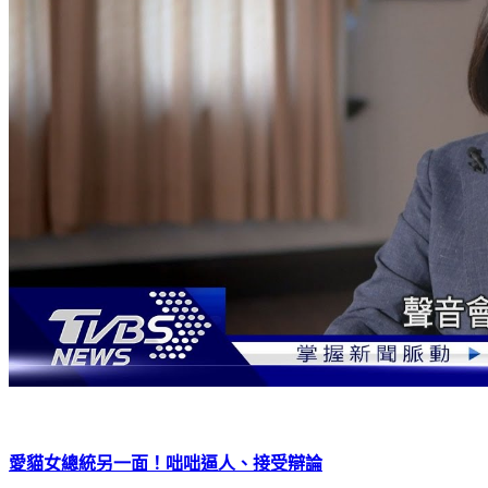
愛貓女總統另一面！咄咄逼人、接受辯論