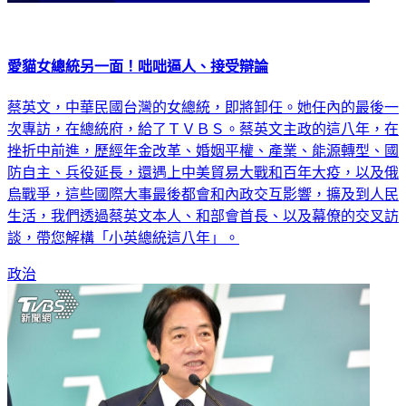
愛貓女總統另一面！咄咄逼人、接受辯論
蔡英文，中華民國台灣的女總統，即將卸任。她任內的最後一
次專訪，在總統府，給了ＴＶＢＳ。蔡英文主政的這八年，在
挫折中前進，歷經年金改革、婚姻平權、產業、能源轉型、國
防自主、兵役延長，還遇上中美貿易大戰和百年大疫，以及俄
烏戰爭，這些國際大事最後都會和內政交互影響，擴及到人民
生活，我們透過蔡英文本人、和部會首長、以及幕僚的交叉訪
談，帶您解構「小英總統這八年」。
政治