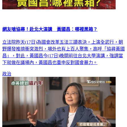
網友嗆協尋！赴北大演講 黃國昌：哪裡黑箱？
立法院昨天(17日)為國會改革五法三讀表決，上演全武行，朝
野爆發推擠衝突激烈，場外也有上百人聚集，高呼「協尋黃國
昌」，對此，黃國昌今(17日)晚間前往台北大學演講，強調當
下就做在議場內，黃國昌也重申反對國會暴力。
政治