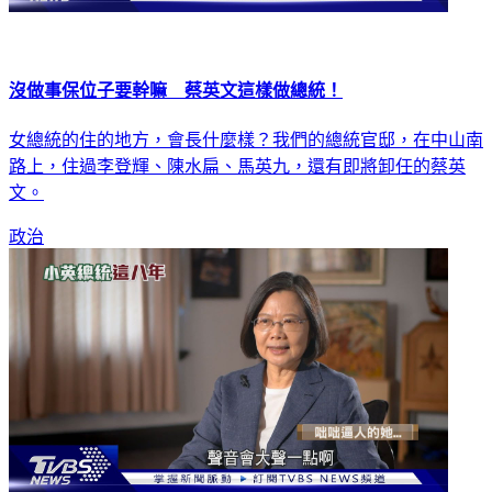
沒做事保位子要幹嘛 蔡英文這樣做總統！
女總統的住的地方，會長什麼樣？我們的總統官邸，在中山南
路上，住過李登輝、陳水扁、馬英九，還有即將卸任的蔡英
文。
政治