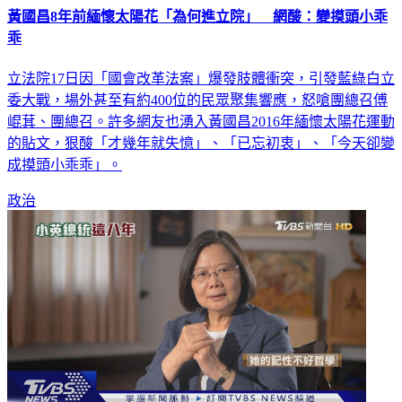
黃國昌8年前緬懷太陽花「為何進立院」 網酸：變摸頭小乖
乖
立法院17日因「國會改革法案」爆發肢體衝突，引發藍綠白立
委大戰，場外甚至有約400位的民眾聚集響應，怒嗆團總召傅
崐萁、團總召。許多網友也湧入黃國昌2016年緬懷太陽花運動
的貼文，狠酸「才幾年就失憶」、「已忘初衷」、「今天卻變
成摸頭小乖乖」。
政治