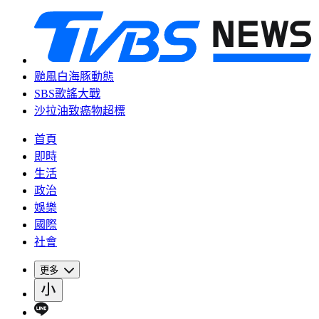
颱風白海豚動態
SBS歌謠大戰
沙拉油致癌物超標
首頁
即時
生活
政治
娛樂
國際
社會
更多