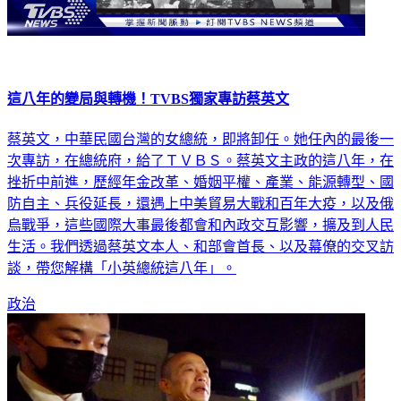
這八年的變局與轉機！TVBS獨家專訪蔡英文
蔡英文，中華民國台灣的女總統，即將卸任。她任內的最後一
次專訪，在總統府，給了ＴＶＢＳ。蔡英文主政的這八年，在
挫折中前進，歷經年金改革、婚姻平權、產業、能源轉型、國
防自主、兵役延長，還遇上中美貿易大戰和百年大疫，以及俄
烏戰爭，這些國際大事最後都會和內政交互影響，擴及到人民
生活。我們透過蔡英文本人、和部會首長、以及幕僚的交叉訪
談，帶您解構「小英總統這八年」。
政治