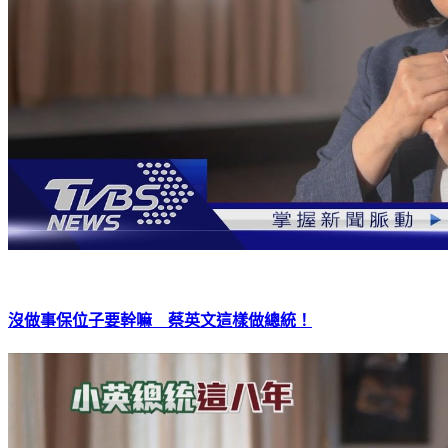
沒做事保位子要幹嘛 蔡英文這樣做總統！