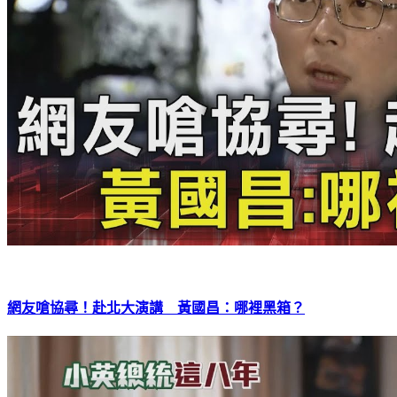
網友嗆協尋！赴北大演講 黃國昌：哪裡黑箱？