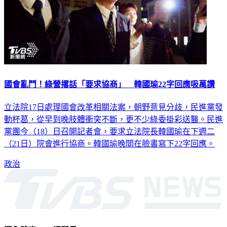
國會亂鬥！綠營撂話「要求協商」 韓國瑜22字回應吸萬讚
立法院17日處理國會改革相關法案，朝野意見分歧，民進黨發
動杯葛，從早到晚肢體衝突不斷，更不少綠委掛彩送醫。民進
黨團今（18）日召開記者會，要求立法院長韓國瑜在下週二
（21日）院會進行協商。韓國瑜晚間在臉書寫下22字回應。
政治