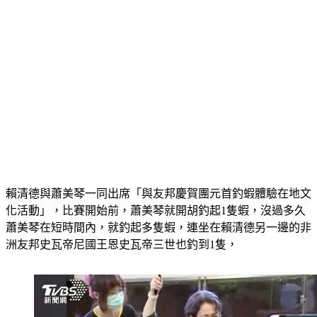
賴清德與蕭美琴一同出席「與友邦慶賀團元首釣蝦體驗在地文
化活動」，比賽開始前，蕭美琴就開胡釣起1隻蝦，沒過多久
蕭美琴在短時間內，就釣起多隻蝦，連坐在賴清德另一邊的非
洲友邦史瓦帝尼國王恩史瓦帝三世也釣到1隻，