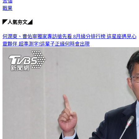
苦惱
戰果
◤人氣夯文◢
何潤東、曹佑寧獨家專訪搶先看
8月緣分排行榜 這星座遇見心
靈夥伴
超準測字!這輩子正緣何時會出現