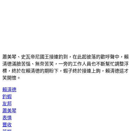
蕭美琴、史瓦帝尼國王接連釣到，在此起彼落的歡呼聲中，賴
清德滿臉苦惱、無奈苦笑，一旁的工作人員也不斷幫忙調整浮
標，終於在賴清德的期盼下，蝦子終於接連上鉤，賴清德這才
笑開懷。
賴清德
釣蝦
友邦
蕭美琴
表情
豐收