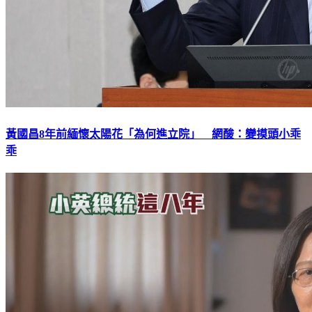
黃國昌8年前緬懷太陽花「為何進立院」 網酸：變摸頭小乖
乖