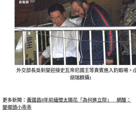
外交部長吳釗燮迎接史瓦帝尼國王等貴賓進入釣蝦場。(
胡瑞麒攝)
更多新聞：
黃國昌8年前緬懷太陽花「為何進立院」　網酸：
變摸頭小乖乖