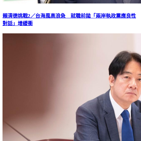
賴清德挑戰2／台海風高浪急 就職前拋「兩岸執政黨應良性
對話」增緩衝