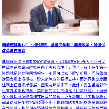
賴清德挑戰1／「少數總統」國會受牽制！能源政策、勞健保
改革迫在眉睫
準總統賴清德將於520宣誓就職，面對國會朝小野大，近日民
進黨團在國會面臨藍白聯手夾殺處境十分艱辛。賴上任後第一
道題就是赴立院國情報告，不僅可以寫下歷史新頁，同時象徵
對國會遞出橄欖枝，盼未來施政能獲得支持。而外界也高度關
注賴上任後兩岸發展、國際友邦關係等。此外，民生議題部分
也有諸多挑戰待解，其中最受關注的即是「用電問題」，而勞
保、健保改革也是迫在眉睫的關鍵。更多新聞：「少數總統」
賴清德就任後的挑戰隱憂不小，執政團隊要如何以專業來說服
在野陣營，甚至與在野陣營建立競和關係，將是賴清德所要面