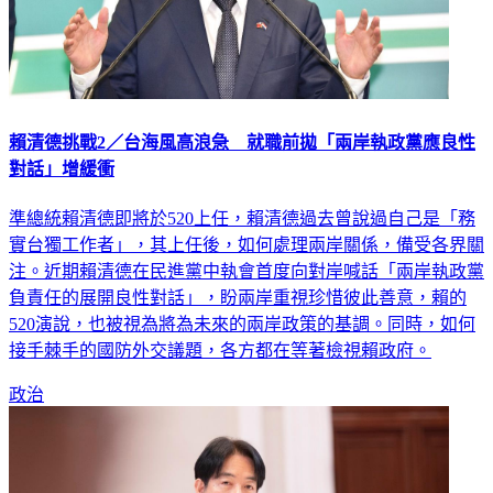
賴清德挑戰2／台海風高浪急 就職前拋「兩岸執政黨應良性
對話」增緩衝
準總統賴清德即將於520上任，賴清德過去曾說過自己是「務
實台獨工作者」，其上任後，如何處理兩岸關係，備受各界關
注。近期賴清德在民進黨中執會首度向對岸喊話「兩岸執政黨
負責任的展開良性對話」，盼兩岸重視珍惜彼此善意，賴的
520演說，也被視為將為未來的兩岸政策的基調。同時，如何
接手棘手的國防外交議題，各方都在等著檢視賴政府。
政治