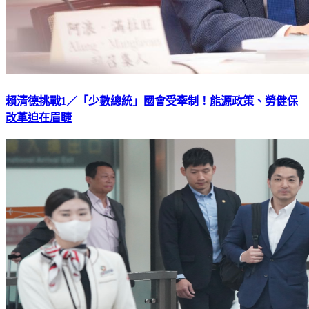
賴清德挑戰1／「少數總統」國會受牽制！能源政策、勞健保
改革迫在眉睫