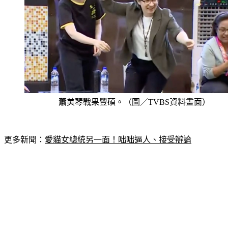
蕭美琴戰果豐碩。（圖／TVBS資料畫面）
更多新聞：
愛貓女總統另一面！咄咄逼人、接受辯論