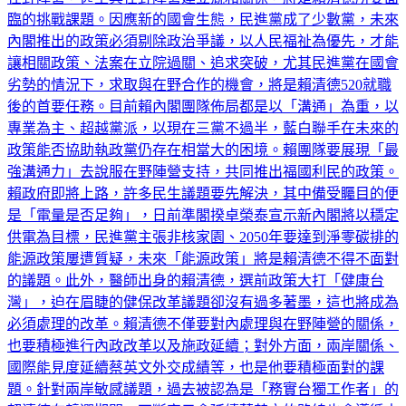
臨的挑戰課題。因應新的國會生態，民進黨成了少數黨，未來
內閣推出的政策必須剔除政治爭議，以人民福祉為優先，才能
讓相關政策、法案在立院過關、追求突破，尤其民進黨在國會
劣勢的情況下，求取與在野合作的機會，將是賴清德520就職
後的首要任務。目前賴內閣團隊佈局都是以「溝通」為重，以
專業為主、超越黨派，以現在三黨不過半，藍白聯手在未來的
政策能否協助執政黨仍存在相當大的困境。賴團隊要展現「最
強溝通力」去說服在野陣營支持，共同推出福國利民的政策。
賴政府即將上路，許多民生議題要先解決，其中備受矚目的便
是「電量是否足夠」，日前準閣揆卓榮泰宣示新內閣將以穩定
供電為目標，民進黨主張非核家園、2050年要達到淨零碳排的
能源政策屢遭質疑，未來「能源政策」將是賴清德不得不面對
的議題。此外，醫師出身的賴清德，選前政策大打「健康台
灣」，迫在眉睫的健保改革議題卻沒有過多著墨，這也將成為
必須處理的改革。賴清德不僅要對內處理與在野陣營的關係，
也要積極進行內政改革以及施政延續；對外方面，兩岸關係、
國際能見度延續蔡英文外交成績等，也是他要積極面對的課
題。針對兩岸敏感議題，過去被認為是「務實台獨工作者」的