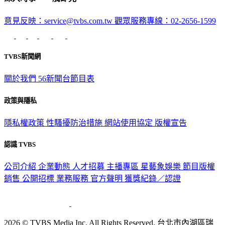
深入時事，一觸即見
意見反映：service@tvbs.com.tw
觀眾服務專線：02-2656-1599
TVBS新聞網
關於我們
56新聞台節目表
政策與隱私
隱私權政策
性騷擾防治措施
網站使用協定
版權宣告
認識 TVBS
公司介紹
企業動態
人才招募
主播專區
星藝象娛樂
節目版權
銷售
公開招標
業務服務
官方聲明
獲獎紀錄／認證