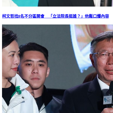
柯文哲找8名不分區開會 「立法院長挺誰？」他鬆口爆內容