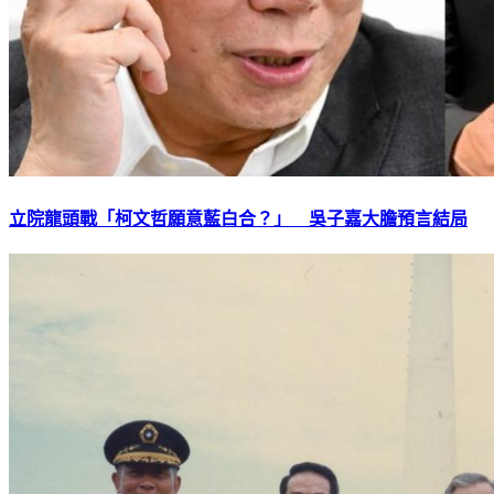
立院龍頭戰「柯文哲願意藍白合？」 吳子嘉大膽預言結局