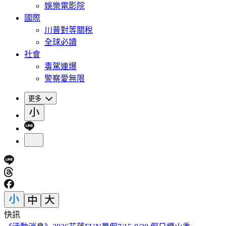
娛樂電影院
國際
川普對等關稅
全球必讀
社會
毒駕連爆
警察愛無限
更多
快訊