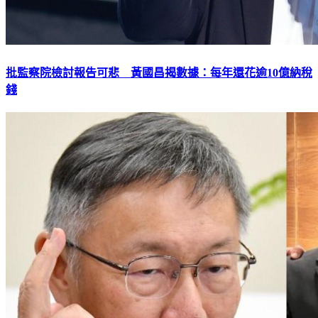
批監察院檢討報告可悲 黃國昌揭數據：每年還花逾10億納稅
錢