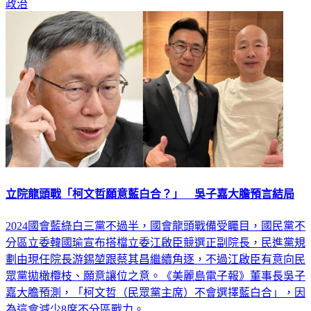
政治
立院龍頭戰「柯文哲願意藍白合？」 吳子嘉大膽預言結局
2024國會藍綠白三黨不過半，國會龍頭戰備受矚目，國民黨不
分區立委韓國瑜宣布搭檔立委江啟臣競選正副院長，民進黨規
劃由現任院長游錫堃跟蔡其昌繼續角逐，不過江啟臣有意向民
眾黨拋橄欖枝、願意讓位之意。《美麗島電子報》董事長吳子
嘉大膽預測，「柯文哲（民眾黨主席）不會選擇藍白合」，因