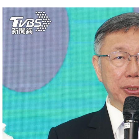
支持韓國瑜還是游錫堃？黃珊珊只要求1事：根本不在乎是誰