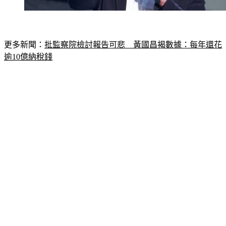
更多新聞：
批監察院檢討報告可悲　黃國昌揭數據：每年還花
逾10億納稅錢