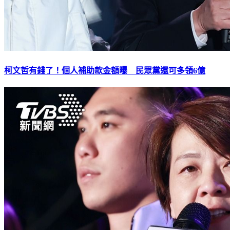
柯文哲有錢了！個人補助款金額曝 民眾黨還可多領6億