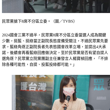
民眾黨搶下8席不分區立委。（圖／TVBS）
2024國會三黨不過半，民眾黨8席不分區立委當選人成為關鍵
少數，挺藍、挺綠當正副院長態度備受關注，不過民眾黨先要
求，藍綠角逐正副院長者先表態國會改革立場，並提出4大承
諾，後續會再看藍綠回應做決定，至於民眾黨是否有望自提人
選角逐？民眾黨立院黨團副主任兼發言人楊寶楨回應，「不排
除各種可能性，自提、投藍投綠都可能。」