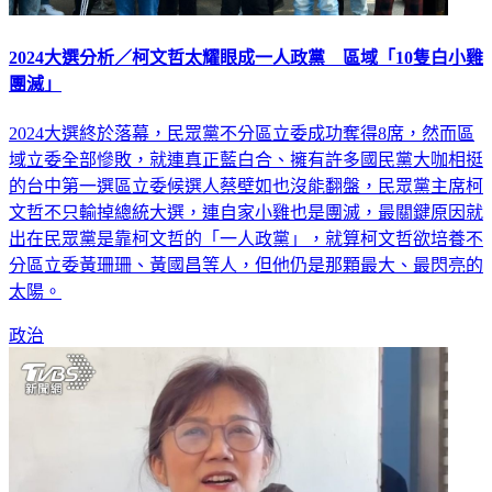
2024大選分析／柯文哲太耀眼成一人政黨 區域「10隻白小雞
團滅」
2024大選終於落幕，民眾黨不分區立委成功奪得8席，然而區
域立委全部慘敗，就連真正藍白合、擁有許多國民黨大咖相挺
的台中第一選區立委候選人蔡壁如也沒能翻盤，民眾黨主席柯
文哲不只輸掉總統大選，連自家小雞也是團滅，最關鍵原因就
出在民眾黨是靠柯文哲的「一人政黨」，就算柯文哲欲培養不
分區立委黃珊珊、黃國昌等人，但他仍是那顆最大、最閃亮的
太陽。
政治