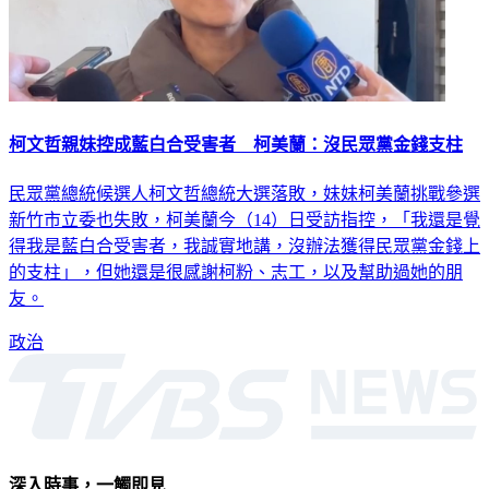
柯文哲親妹控成藍白合受害者 柯美蘭：沒民眾黨金錢支柱
民眾黨總統候選人柯文哲總統大選落敗，妹妹柯美蘭挑戰參選
新竹市立委也失敗，柯美蘭今（14）日受訪指控，「我還是覺
得我是藍白合受害者，我誠實地講，沒辦法獲得民眾黨金錢上
的支柱」，但她還是很感謝柯粉、志工，以及幫助過她的朋
友。
政治