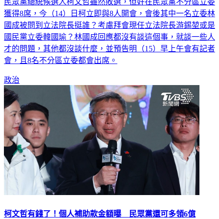
民眾黨總統候選人柯文哲雖然敗選，但好在民眾黨不分區立委
獲得8席，今（14）日柯立即與8人開會，會後其中一名立委林
國成被問到立法院長挺誰？考慮拜會現任立法院長游錫堃或是
國民黨立委韓國瑜？林國成回應都沒有談這個事，就談一些人
才的問題，其他都沒談什麼，並預告明（15）早上午會有記者
會，且8名不分區立委都會出席。
政治