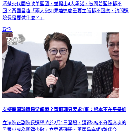
是「改革比位子重要」，要求藍綠競逐國會正副院長者，應先
清楚交代國會改革藍圖，並提出4大承諾，被問若藍綠都不
回？黃國昌嗆「兩大黨如果連這麼重要主張都不回應，請問選
院長是要做什麼？」
政治
支持韓國瑜還是游錫堃？黃珊珊只要求1事：根本不在乎是誰
立法院正副院長選舉將於2月1日登場，獲得8席不分區席次的