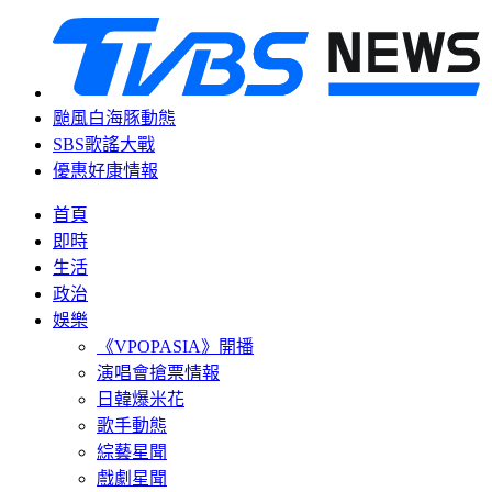
颱風白海豚動態
SBS歌謠大戰
優惠好康情報
首頁
即時
生活
政治
娛樂
《VPOPASIA》開播
演唱會搶票情報
日韓爆米花
歌手動態
綜藝星聞
戲劇星聞