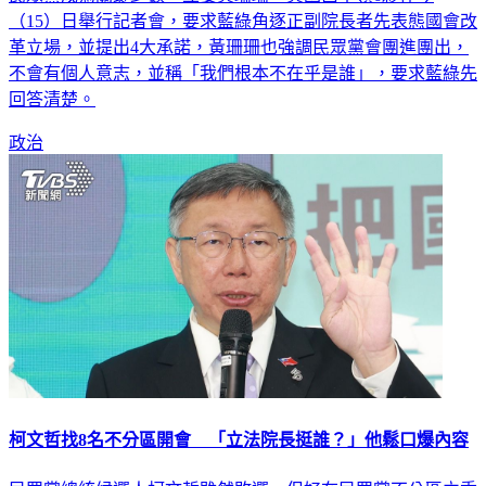
民眾黨成為關鍵少數，立委黃珊珊、黃國昌率領6夥伴今
（15）日舉行記者會，要求藍綠角逐正副院長者先表態國會改
革立場，並提出4大承諾，黃珊珊也強調民眾黨會團進團出，
不會有個人意志，並稱「我們根本不在乎是誰」，要求藍綠先
回答清楚。
政治
柯文哲找8名不分區開會 「立法院長挺誰？」他鬆口爆內容