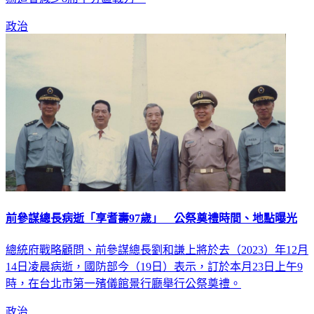
為這會減少8席不分區戰力。
政治
前參謀總長病逝「享耆壽97歲」 公祭奠禮時間、地點曝光
總統府戰略顧問、前參謀總長劉和謙上將於去（2023）年12月
14日凌晨病逝，國防部今（19日）表示，訂於本月23日上午9
時，在台北市第一殯儀館景行廳舉行公祭奠禮。