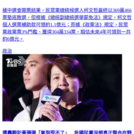
柯文哲有錢了！個人補助款金額曝 民眾黨還可多領6億
據中選會開票結果，民眾黨總統候選人柯文哲最終以369萬466
票墊底敗選，但根據《總統副總統選舉罷免法》規定，柯文哲
個人選票補助款可領約1.1億元；而據《政黨法》規定，民眾
黨政黨票3%門檻、獲得304萬334票，粗估未來4年可領到一共
約6億元。
政治