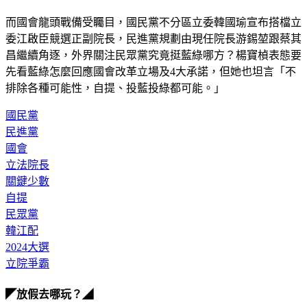
而國會龍頭戰備受矚目，國民黨不分區立委韓國瑜宣布搭檔立
委江啟臣競選正副院長，民進黨規劃由現任院長游錫堃跟蔡其
昌繼續角逐，外界關注民眾黨究竟挺藍綠哪方？楊寶楨表態要
先看藍綠怎麼回應國會改革立場及4大承諾，但她也坦言「不
排除各種可能性，自提、投藍投綠都可能。」
國民黨
民進黨
國會
立法院長
關鍵少數
自提
民眾黨
韓江配
2024大選
立院爭霸