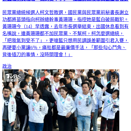
遭轟戰犯黃珊珊「氣到受不了」 批國民黨沒想真正整合在野
民眾黨總統候選人柯文哲敗選，國民黨與民眾黨前秘書長謝立
功都將苗頭指向柯辦總幹事黃珊珊，指控她是藍白破局戰犯。
黃珊珊今（14）早透露，去年市長選舉結束，出國休息看到有
名嘴說，連黃珊珊都不加民眾黨、不幫柯，柯怎麼選總統，
「把我氣到受不了」，更嗆藍只想用民調誤差範圍引君入甕，
再硬要小黨讓6％，痛批都是最廉價手法，「那些勾心鬥角、
背後插刀的事情，沒時間理會！」
政治