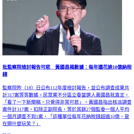
批監察院檢討報告可悲 黃國昌揭數據：每年還花逾10億納稅
錢
監察院昨（18）日公布112年度檢討報告，並公布調查成果共
計317案等等數據。民眾黨不分區立委當選人黃國昌就直言，
「看了一下新聞稿，只覺得非常可悲」，黃國昌指出核派調查
案件計317案，扣除正副院長，等於其餘27個監委一個人平均
一個月調查不到1案，「這種單位每年花納稅錢超過10億，是
在開什麼玩笑？」