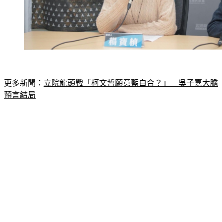
更多新聞：
立院龍頭戰「柯文哲願意藍白合？」　吳子嘉大膽
預言結局