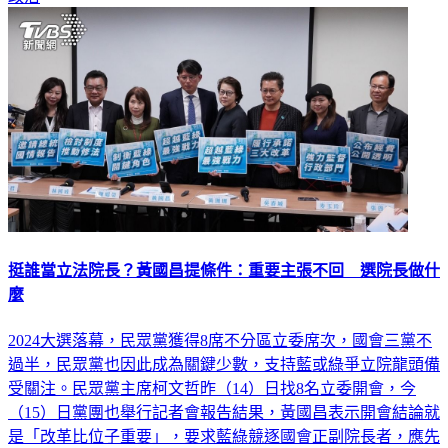
政治
挺誰當立法院長？黃國昌提條件：重要主張不回 選院長做什
麼
2024大選落幕，民眾黨獲得8席不分區立委席次，國會三黨不
過半，民眾黨也因此成為關鍵少數，支持藍或綠爭立院龍頭備
受關注。民眾黨主席柯文哲昨（14）日找8名立委開會，今
（15）日黨團也舉行記者會報告結果，黃國昌表示開會結論就