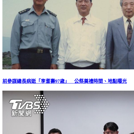
前參謀總長病逝「享耆壽97歲」 公祭奠禮時間、地點曝光