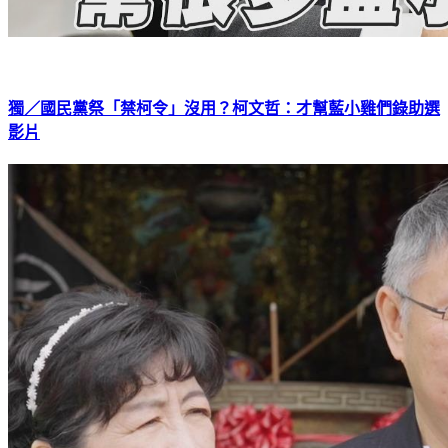
獨／國民黨祭「禁柯令」沒用？柯文哲：才幫藍小雞們錄助選
影片