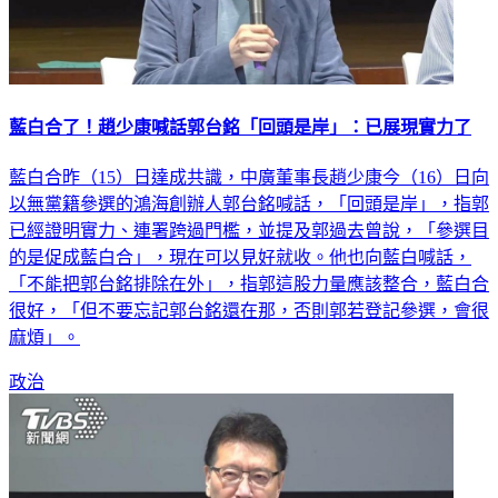
藍白合了！趙少康喊話郭台銘「回頭是岸」：已展現實力了
藍白合昨（15）日達成共識，中廣董事長趙少康今（16）日向
以無黨籍參選的鴻海創辦人郭台銘喊話，「回頭是岸」，指郭
已經證明實力、連署跨過門檻，並提及郭過去曾說，「參選目
的是促成藍白合」，現在可以見好就收。他也向藍白喊話，
「不能把郭台銘排除在外」，指郭這股力量應該整合，藍白合
很好，「但不要忘記郭台銘還在那，否則郭若登記參選，會很
麻煩」。
政治