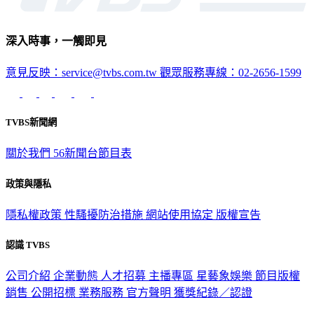
深入時事，一觸即見
意見反映：service@tvbs.com.tw
觀眾服務專線：02-2656-1599
TVBS新聞網
關於我們
56新聞台節目表
政策與隱私
隱私權政策
性騷擾防治措施
網站使用協定
版權宣告
認識 TVBS
公司介紹
企業動態
人才招募
主播專區
星藝象娛樂
節目版權
銷售
公開招標
業務服務
官方聲明
獲獎紀錄／認證