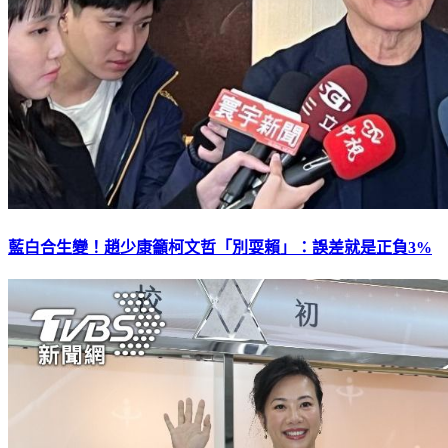
藍白合生變！趙少康籲柯文哲「別耍賴」：誤差就是正負3%