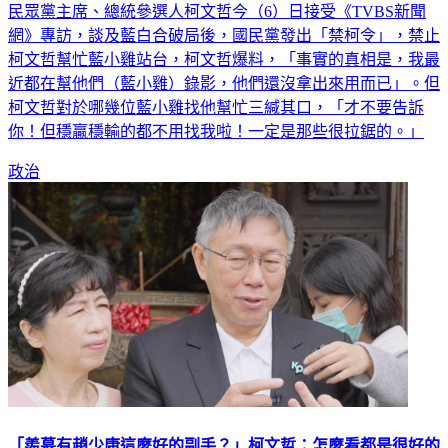
民眾黨主席、總統參選人柯文哲今（6）日接受《TVBS新聞
網》專訪，談及藍白合破局後，國民黨發出「禁柯令」，禁止
柯文哲幫忙藍小雞站台，柯文哲爆料，「事實的真相是，我最
近都在幫他們（藍小雞）錄影，他們還沒拿出來用而已」。但
柯文哲對於哪幾位藍小雞找他幫忙三緘其口，「才不要告訴
你！但穩贏穩輸的都不用找我啦！一定是那些很拉鋸的。」
政治
「羨慕有趙少康這麼好的副手？」柯文哲：怎麼看都是很好的