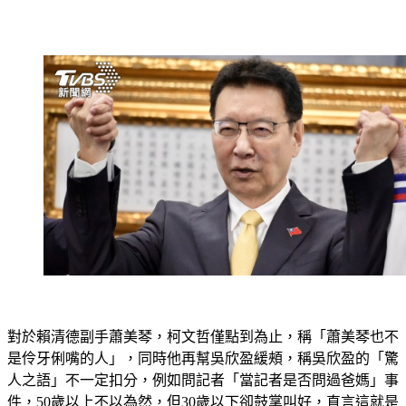
對於賴清德副手蕭美琴，柯文哲僅點到為止，稱「蕭美琴也不
是伶牙俐嘴的人」，同時他再幫吳欣盈緩頰，稱吳欣盈的「驚
人之語」不一定扣分，例如問記者「當記者是否問過爸媽」事
件，50歲以上不以為然，但30歲以下卻鼓掌叫好，直言這就是