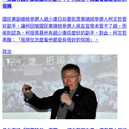
保姆
國民黨副總統參選人趙少康日前要民眾黨總統參選人柯文哲管
好副手，讓柯回嗆國民黨總統參選人侯友宜根本管不了趙，而
侯則認為，柯很羨慕他有趙少康這麼好的副手。對此，柯文哲
再酸：「我現在怎麼看他都是有很好的保姆」。
政治