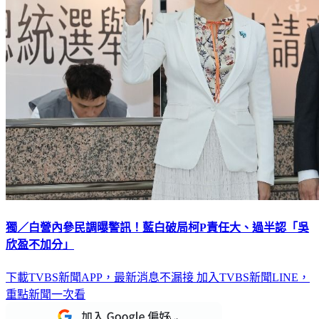
獨／白營內參民調曝警訊！藍白破局柯P責任大、過半認「吳
欣盈不加分」
下載TVBS新聞APP，最新消息不漏接
加入TVBS新聞LINE，
重點新聞一次看