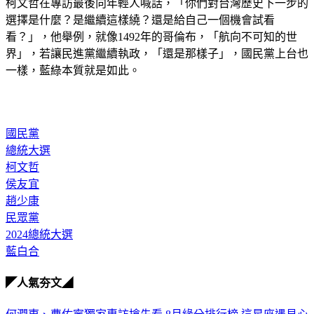
柯文哲在專訪最後向年輕人喊話，「你們對台灣歷史下一步的
選擇是什麼？是繼續這樣繞？還是給自己一個機會試看
看？」，他舉例，就像1492年的哥倫布，「航向不可知的世
界」，若讓民進黨繼續執政，「還是那樣子」，國民黨上台也
一樣，藍綠本質就是如此。 
國民黨
總統大選
柯文哲
侯友宜
趙少康
民眾黨
2024總統大選
藍白合
◤人氣夯文◢