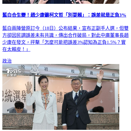
藍白合生變！趙少康籲柯文哲「別耍賴」：誤差就是正負3%
藍白兩陣營原訂今（18日）公布結果，宣布正副手人選，但雙
方卻因民調誤差未有共識，傳出合作破局，對此中廣董事長趙
少康在發文，抨擊「怎麼可能把誤差3%認知為正負1.5%？實
在太賴皮！」
政治