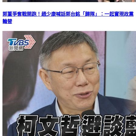
郭董爭奪戰開跑！趙少康喊話郭台銘「歸隊」：一起實現政黨
輪替