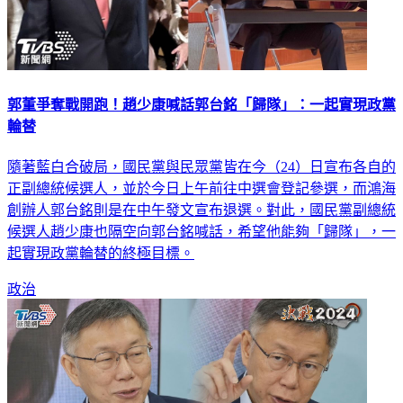
郭董爭奪戰開跑！趙少康喊話郭台銘「歸隊」：一起實現政黨
輪替
隨著藍白合破局，國民黨與民眾黨皆在今（24）日宣布各自的
正副總統候選人，並於今日上午前往中選會登記參選，而鴻海
創辦人郭台銘則是在中午發文宣布退選。對此，國民黨副總統
候選人趙少康也隔空向郭台銘喊話，希望他能夠「歸隊」，一
起實現政黨輪替的終極目標。
政治