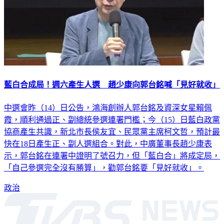
藍白合成局！週六產生人選 趙少康向郭台銘喊「見好就收」
中選會昨（14）日公告，鴻海創辦人郭台銘及資深女星賴佩
霞，順利通過正、副總統參選連署門檻；今（15）日藍白政黨
協商產生共識，新北市長侯友宜、民眾黨主席柯文哲，預計最
快在18日產生正、副人選組合。對此，中廣董事長趙少康表
示，郭台銘在連署中證明了號召力，但「藍白合」將成定局，
「自己參選完全沒有勝算」，勸郭台銘要「見好就收」。
政治