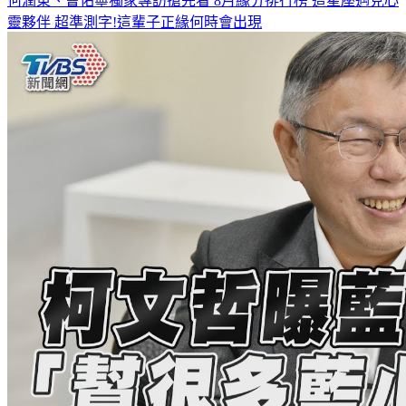
何潤東、曹佑寧獨家專訪搶先看
8月緣分排行榜 這星座遇見心
靈夥伴
超準測字!這輩子正緣何時會出現