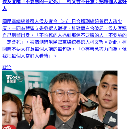
侯友宜嗆「不要臉的一定死」 柯文哲不在意：把每個人當好
人
國民黨總統參選人侯友宜今（26）日合體副總統參選人趙少
康，一同為藍營立委參選人輔選，針對藍白合破局，侯友宜稱
自己刑警出身，「不怕死的人遇到那個不要臉的人，不要臉的
一定會死」，被猜測暗嗆民眾黨總統參選人柯文哲。對此，柯
回應不要太在意每個人講的每句話，「心存善念盡力而為，像
我把每個人當好人看待」。
政治