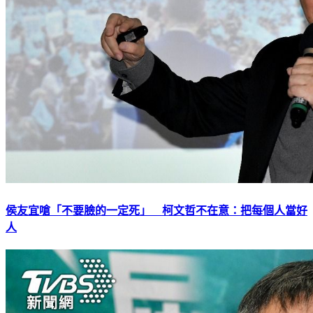
侯友宜嗆「不要臉的一定死」 柯文哲不在意：把每個人當好
人