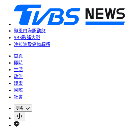
颱風白海豚動態
SBS歌謠大戰
沙拉油致癌物超標
首頁
即時
生活
政治
娛樂
國際
社會
更多