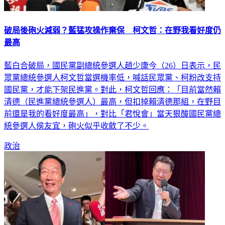
破局後砲火減弱？藍猛攻操作棄保 柯文哲：在野我看好度仍
最高
藍白合破局，國民黨副總統參選人趙少康今（26）日表示，民
眾黨總統參選人柯文哲當選機率低，喊話民眾黨、柯粉改支持
國民黨，才能下架民進黨。對此，柯文哲回應：「目前當然賴
清德（民進黨總統參選人）最高，但扣掉賴清德那組，在野目
前還是我的看好度最高」，對比「君悅會」當天狠酸國民黨總
統參選人侯友宜，砲火似乎收斂了不少。
政治