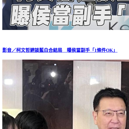
影音／柯文哲避談藍白合結局 曝侯當副手「1條件OK」