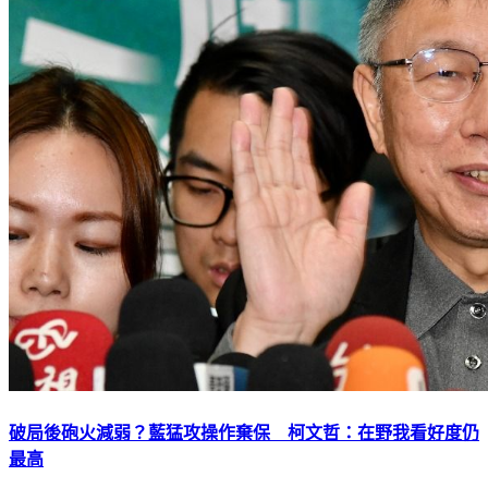
破局後砲火減弱？藍猛攻操作棄保 柯文哲：在野我看好度仍
最高