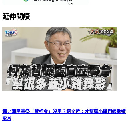
延伸閱讀
獨／國民黨祭「禁柯令」沒用？柯文哲：才幫藍小雞們錄助選
影片