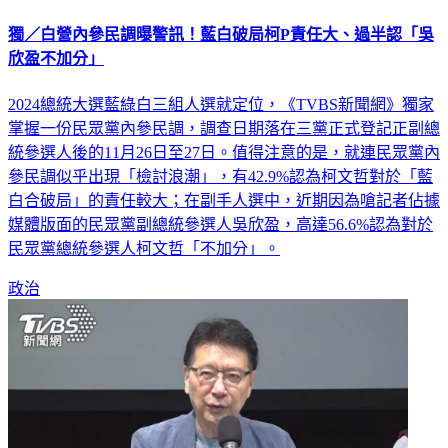
獨／白營內參民調曝警訊！藍白破局柯P責任大、過半認「吳
欣盈不加分」
2024總統大選藍綠白三組人選就定位，《TVBS新聞網》獨家
掌握一份民眾黨內參民調，調查日期落在三黨正式登記正副總
統參選人後的11月26日至27日。值得注意的是，就連民眾黨內
參民調似乎出現「檢討浪潮」，有42.9%認為柯文哲對於「藍
白合破局」的責任較大；在副手人選中，近期因為嗆記者佔據
媒體版面的民眾黨副總統參選人吳欣盈，高達56.6%認為對於
民眾黨總統參選人柯文哲「不加分」。
政治