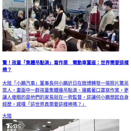
驚！孩童「集體吊點滴」寫作業 電動車董座：世界需要這樣
捲？
大陸「小鵬汽車」董事長何小鵬近日在微博轉發一張照片驚呆
眾人，畫面中一群孩童集體邊吊點滴、邊戴著口罩寫作業，更
讓人傻眼的是他們的家長就在一旁監督，這讓何小鵬想起自身
經歷，感嘆「這世界真需要這樣捲嗎？」
大陸