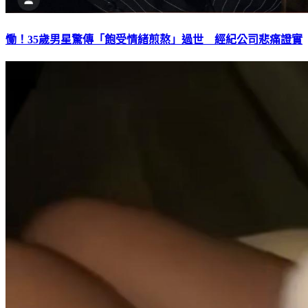
慟！35歲男星驚傳「飽受情緒煎熬」過世 經紀公司悲痛證實