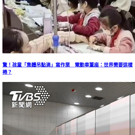
驚！孩童「集體吊點滴」寫作業 電動車董座：世界需要這樣
捲？