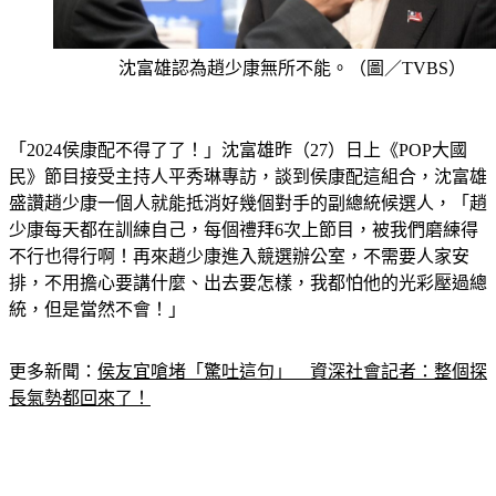
沈富雄認為趙少康無所不能。（圖／TVBS）
「2024侯康配不得了了！」沈富雄昨（27）日上《POP大國
民》節目接受主持人平秀琳專訪，談到侯康配這組合，沈富雄
盛讚趙少康一個人就能抵消好幾個對手的副總統候選人，「趙
少康每天都在訓練自己，每個禮拜6次上節目，被我們磨練得
不行也得行啊！再來趙少康進入競選辦公室，不需要人家安
排，不用擔心要講什麼、出去要怎樣，我都怕他的光彩壓過總
統，但是當然不會！」
更多新聞：
侯友宜嗆堵「驚吐這句」　資深社會記者：整個探
長氣勢都回來了！