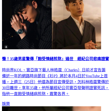
慟！35歲男星驚傳「飽受情緒煎熬」過世 經紀公司悲痛證實
時尚界KOL、寰亞旗下藝人林皓霆（Charles）日前才宣告籌
備近一年的網路時尚節目《衫P》將於本月4日於YouTube上首
播，上週三（25日）他還為節目宣傳受訪，怎料林皓霆驚傳於
30日離世，享年35歲，他所屬經紀公司寰亞發聲明證實死訊，
指他一直飽受情緒病煎熬，震驚各界。
娛樂