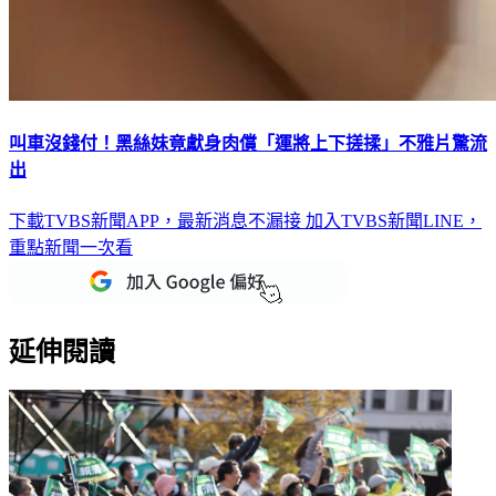
叫車沒錢付！黑絲妹竟獻身肉償「運將上下搓揉」不雅片驚流
出
下載TVBS新聞APP，最新消息不漏接
加入TVBS新聞LINE，
重點新聞一次看
延伸閱讀