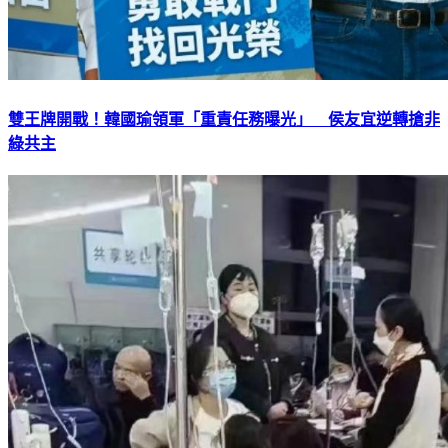
雙王牌開戰！韓國瑜領軍「重責任務曝光」 侯友宜逆轉搶非
綠共主