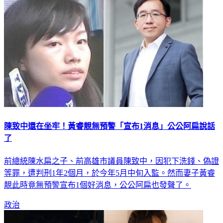
陳致中還在坐牢！黃睿靚無預警「宣布1消息」公公阿扁說話
了
前總統陳水扁之子、前高雄市議員陳致中，因犯下洗錢、偽證
等罪，遭判刑1年2個月，於今年5月中旬入監。然而妻子黃睿
靚此時竟無預警宣布1個好消息，公公阿扁也發聲了。
政治