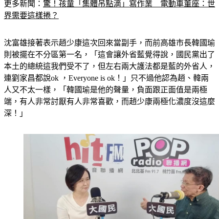
更多新聞：
驚！孩童「集體吊點滴」寫作業　電動車董座：世
界需要這樣捲？
沈富雄接著表示趙少康這次回來當副手，而前高雄市長韓國瑜
則被擺在不分區第一名，「這會讓外省藍覺得說，國民黨出了
本土的總統這我們受不了，但左右兩大護法都是藍的外省人，
連劉家昌都說ok ，Everyone is ok！」只不過他認為趙、韓兩
人又不太一樣，「韓國瑜是他的聲量，負面跟正面值是兩極
端，有人非常討厭有人非常喜歡，而趙少康兩極化濃度沒這麼
深！」