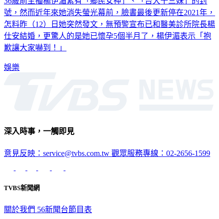
36歲前主播楊伊湄素有「鄉民女神」、「台大十三妹」的封
號，然而近年來她消失螢光幕前，臉書最後更新停在2021年，
怎料昨（12）日她突然發文，無預警宣布已和醫美診所院長楊
仕安結婚，更驚人的是她已懷孕5個半月了，楊伊湄表示「抱
歉讓大家嚇到！」
娛樂
深入時事，一觸即見
意見反映：service@tvbs.com.tw
觀眾服務專線：02-2656-1599
TVBS新聞網
關於我們
56新聞台節目表