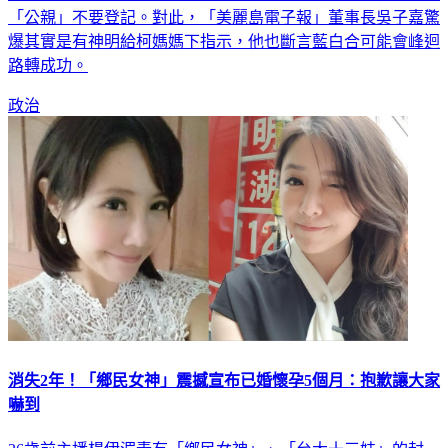
「公親」不要登記。對此，「美麗島電子報」董事長吳子嘉驚
爆其實是有神明給柯媽媽下指示，他也斷言藍白合可能會峰迴
路轉成功。
政治
消失2年！「鄉民女神」震撼宣布已婚懷孕5個月：抱歉讓大家
嚇到