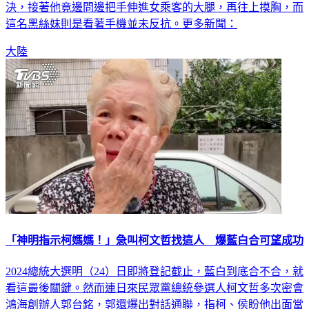
決，接著他竟邊問邊把手伸進女乘客的大腿，再往上摸胸，而
這名黑絲妹則是看著手機並未反抗。更多新聞：
大陸
「神明指示柯媽媽！」急叫柯文哲找這人 爆藍白合可望成功
2024總統大選明（24）日即將登記截止，藍白到底合不合，就
看這最後關鍵。然而連日來民眾黨總統參選人柯文哲多次密會
鴻海創辦人郭台銘，郭還爆出對話通聯，指柯、侯盼他出面當