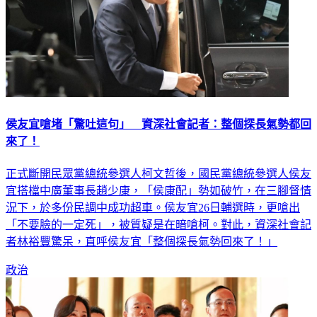
侯友宜嗆堵「驚吐這句」 資深社會記者：整個探長氣勢都回
來了！
正式斷開民眾黨總統參選人柯文哲後，國民黨總統參選人侯友
宜搭檔中廣董事長趙少康，「侯康配」勢如破竹，在三腳督情
況下，於多份民調中成功超車。侯友宜26日輔選時，更嗆出
「不要臉的一定死」，被質疑是在暗嗆柯。對此，資深社會記
者林裕豐驚呆，直呼侯友宜「整個探長氣勢回來了！」
政治