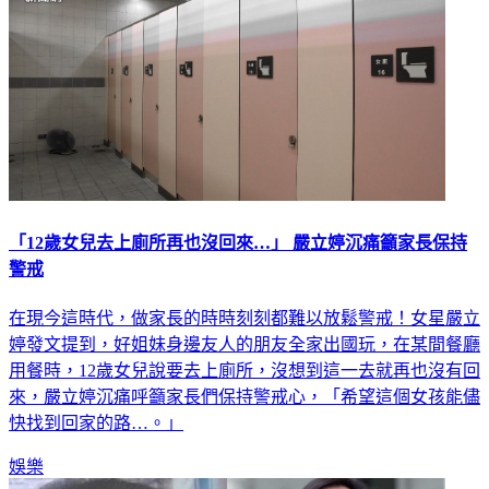
「12歲女兒去上廁所再也沒回來…」 嚴立婷沉痛籲家長保持
警戒
在現今這時代，做家長的時時刻刻都難以放鬆警戒！女星嚴立
婷發文提到，好姐妹身邊友人的朋友全家出國玩，在某間餐廳
用餐時，12歲女兒說要去上廁所，沒想到這一去就再也沒有回
來，嚴立婷沉痛呼籲家長們保持警戒心，「希望這個女孩能儘
快找到回家的路…。」
娛樂