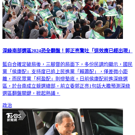
深綠南部選區2024恐全翻盤！郭正亮驚吐「這效應已經出現」
藍白合確定破局後，三腳督的局面下，多份民調均顯示，國民
黨「侯康配」支持度已追上民進黨「賴蕭配」，僅差微小距
離，而民眾黨「柯盈配」則慘墊底。日前侯康配前進深綠選
區，於台南成立競選總部，前立委郭正亮1句話大膽預測深綠
選區翻盤關鍵，掀起熱議。
政治