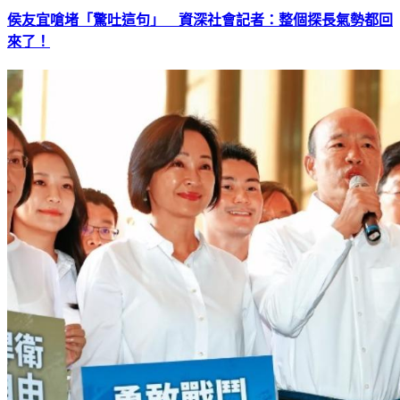
侯友宜嗆堵「驚吐這句」 資深社會記者：整個探長氣勢都回
來了！