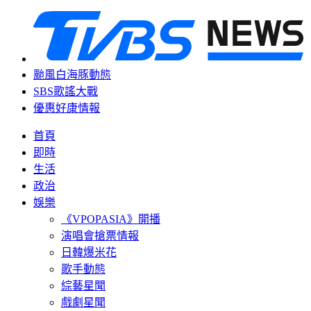
颱風白海豚動態
SBS歌謠大戰
優惠好康情報
首頁
即時
生活
政治
娛樂
《VPOPASIA》開播
演唱會搶票情報
日韓爆米花
歌手動態
綜藝星聞
戲劇星聞