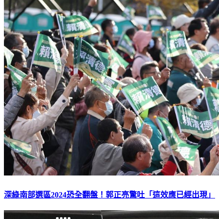
深綠南部選區2024恐全翻盤！郭正亮驚吐「這效應已經出現」