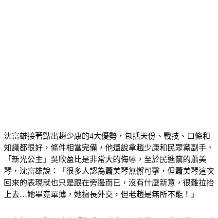
沈富雄接著點出趙少康的4大優勢，包括天份、戰技、口條和
知識都很好，條件相當完備，他還說拿趙少康和民眾黨副手、
「新光公主」吳欣盈比是非常大的侮辱，至於民進黨的蕭美
琴，沈富雄說：「很多人認為蕭美琴無懈可擊，但蕭美琴這次
回來的表現就也只是跟在旁邊而已，沒有什麼新意，很難拉抬
上去…她畢竟單薄，她擅長外交，但老趙是無所不能！」