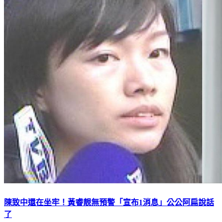
陳致中還在坐牢！黃睿靚無預警「宣布1消息」公公阿扁說話
了