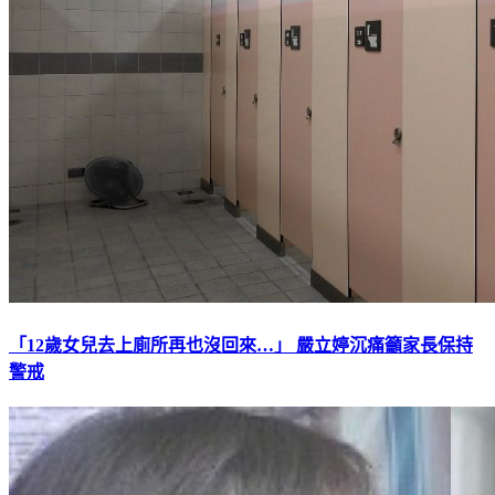
「12歲女兒去上廁所再也沒回來…」 嚴立婷沉痛籲家長保持
警戒