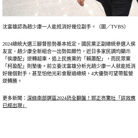
沈富雄認為趙少康一人能抵消好幾位副手。（圖／TVBS）
2024總統大選三腳督態勢基本抵定，國民黨正副總統參選人侯
友宜、趙少康全新組合一出勢如頗竹，近日多家民調均顯示
「侯康配」逆轉超車，追上民進黨的「賴蕭配」，而民眾黨
「柯盈配」則墊後。前立委沈富雄分析光趙少康一人就能抵消
好幾個對手，甚至怕他光彩會壓過總統，4大優勢可望帶藍營
逆轉勝。
更多新聞：
深綠南部選區2024恐全翻盤！郭正亮驚吐「這效應
已經出現」