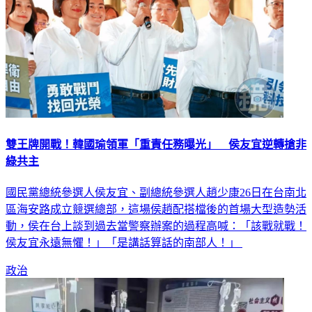
雙王牌開戰！韓國瑜領軍「重責任務曝光」 侯友宜逆轉搶非
綠共主
國民黨總統參選人侯友宜、副總統參選人趙少康26日在台南北
區海安路成立競選總部，這場侯趙配搭檔後的首場大型造勢活
動，侯在台上談到過去當警察辦案的過程高喊：「該戰就戰！
侯友宜永遠無懼！」「是講話算話的南部人！」
政治