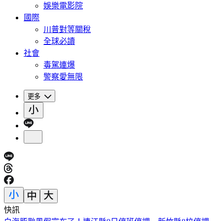
娛樂電影院
國際
川普對等關稅
全球必讀
社會
毒駕連爆
警察愛無限
更多
快訊