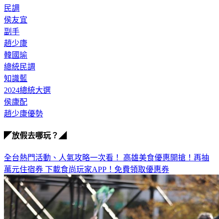
民調
侯友宜
副手
趙少康
韓國瑜
總統民調
知識藍
2024總統大選
侯康配
趙少康優勢
◤放假去哪玩？◢
全台熱門活動、人氣攻略一次看！
高雄美食優惠開搶！再抽
萬元住宿券
下載食尚玩家APP！免費領取優惠券