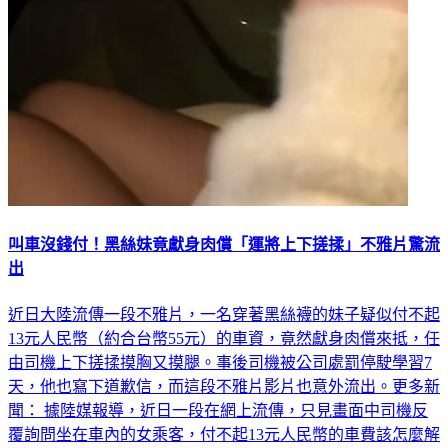
叫車沒錢付！黑絲妹竟獻身肉償「運將上下搓揉」不雅片驚流
出
近日大陸流傳一段不雅片，一名穿著黑絲襪的妹子疑似付不起
13元人民幣（約合台幣55元）的車資，竟然獻身肉償來抵，任
由司機上下搓揉摸胸又摸腿。事後司機被公司處罰停駛學習7
天，他也寫下道歉信，而這段不雅片影片也意外流出。更多新
聞： 據陸媒報導，近日一段在網上流傳，只見畫面中司機反
覆詢問坐在車內的女乘客，付不起13元人民幣的車費該怎麼解