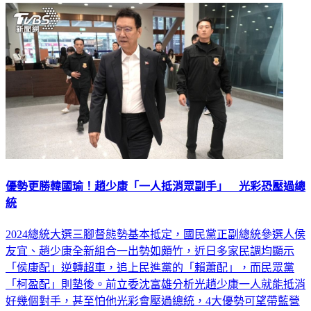
優勢更勝韓國瑜！趙少康「一人抵消眾副手」 光彩恐壓過總
統
2024總統大選三腳督態勢基本抵定，國民黨正副總統參選人侯
友宜、趙少康全新組合一出勢如頗竹，近日多家民調均顯示
「侯康配」逆轉超車，追上民進黨的「賴蕭配」，而民眾黨
「柯盈配」則墊後。前立委沈富雄分析光趙少康一人就能抵消
好幾個對手，甚至怕他光彩會壓過總統，4大優勢可望帶藍營