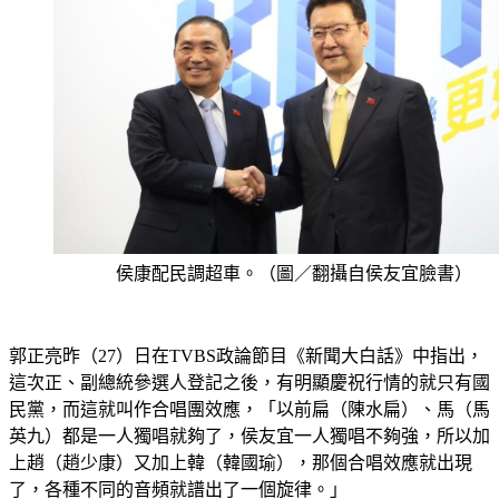
侯康配民調超車。（圖／翻攝自侯友宜臉書）
郭正亮昨（27）日在TVBS政論節目《新聞大白話》中指出，
這次正、副總統參選人登記之後，有明顯慶祝行情的就只有國
民黨，而這就叫作合唱團效應，「以前扁（陳水扁）、馬（馬
英九）都是一人獨唱就夠了，侯友宜一人獨唱不夠強，所以加
上趙（趙少康）又加上韓（韓國瑜），那個合唱效應就出現
了，各種不同的音頻就譜出了一個旋律。」