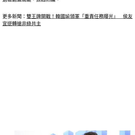
更多新聞：
雙王牌開戰！韓國瑜領軍「重責任務曝光」　侯友
宜逆轉搶非綠共主