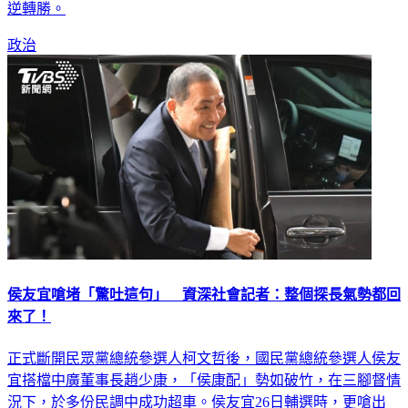
逆轉勝。
政治
侯友宜嗆堵「驚吐這句」 資深社會記者：整個探長氣勢都回
來了！
正式斷開民眾黨總統參選人柯文哲後，國民黨總統參選人侯友
宜搭檔中廣董事長趙少康，「侯康配」勢如破竹，在三腳督情
況下，於多份民調中成功超車。侯友宜26日輔選時，更嗆出