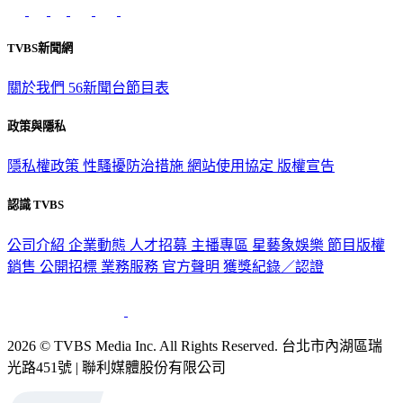
TVBS新聞網
關於我們
56新聞台節目表
政策與隱私
隱私權政策
性騷擾防治措施
網站使用協定
版權宣告
認識 TVBS
公司介紹
企業動態
人才招募
主播專區
星藝象娛樂
節目版權
銷售
公開招標
業務服務
官方聲明
獲獎紀錄／認證
2026 © TVBS Media Inc. All Rights Reserved. 台北市內湖區瑞
光路451號 | 聯利媒體股份有限公司