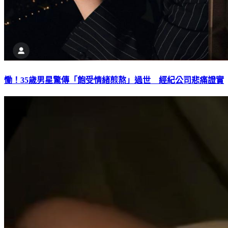
慟！35歲男星驚傳「飽受情緒煎熬」過世 經紀公司悲痛證實