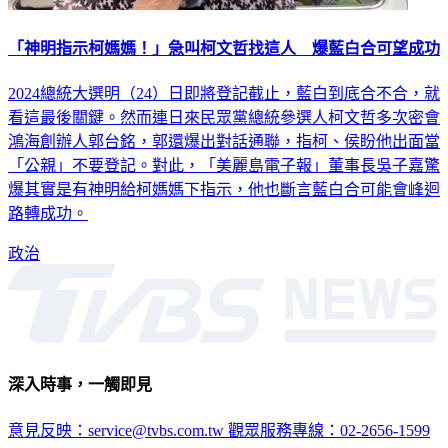
「神明指示柯媽媽！」急叫柯文哲找這人 爆藍白合可望成功
2024總統大選明（24）日即將登記截止，藍白到底合不合，就
看這最後關鍵。然而連日來民眾黨總統參選人柯文哲多次密會
鴻海創辦人郭台銘，郭還爆出對話通聯，指柯、侯盼他出面當
「公親」不要登記。對此，「美麗島電子報」董事長吳子嘉驚
爆其實是有神明給柯媽媽下指示，他也斷言藍白合可能會峰迴
路轉成功。
政治
深入時事，一觸即見
意見反映：service@tvbs.com.tw
觀眾服務專線：02-2656-1599