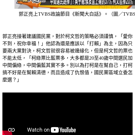
郭正亮上TVBS政論節目《新聞大白話》。（圖／TVB
郭正亮接著建議國民黨，對於柯文哲的策略必須謹慎，「愛你
不到，祝你幸福！」他認為還是應該以「打賴」為主，因為只
要兩大黨對決，柯文哲就很容易被邊緣化，但是柯文哲的票也
不能太低，「柯綠票比藍票多，大多都是20至40歲中間選民加
中間偏綠，中間偏藍其實不多。別以為打柯是在幫自己，打柯
搞不好是在幫賴清德，而且造成了仇恨值，國民黨區域立委怎
麼選？」