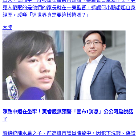
眾人，畫面中一群孩童集體邊吊點滴、邊戴著口罩寫作業，更
讓人傻眼的是他們的家長就在一旁監督，這讓何小鵬想起自身
經歷，感嘆「這世界真需要這樣捲嗎？」
大陸
陳致中還在坐牢！黃睿靚無預警「宣布1消息」公公阿扁說話
了
前總統陳水扁之子、前高雄市議員陳致中，因犯下洗錢、偽證