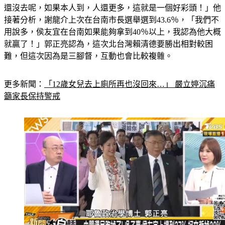
還沒去呢，如果本人到，人還更多，這就是一個好彩頭！」他
接著分析，謝龍介上次在台南市長選舉選到43.6％，「我們不
用說多，侯友宜在台南如果能夠拿到40％以上，我認為他大概
就贏了！」郭正亮認為，這次北台灣賴清德要勝出相對較困
難，但這次因為是三腳督，互動也會比較複雜。
更多新聞：
「12歲女兒去上廁所再也沒回來…」 嚴立婷沉痛
籲家長保持警戒