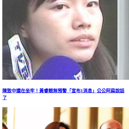
陳致中還在坐牢！黃睿靚無預警「宣布1消息」公公阿扁說話
了