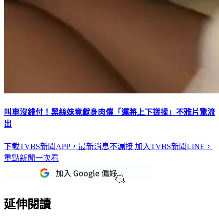
叫車沒錢付！黑絲妹竟獻身肉償「運將上下搓揉」不雅片驚流
出
下載TVBS新聞APP，最新消息不漏接
加入TVBS新聞LINE，
重點新聞一次看
延伸閱讀