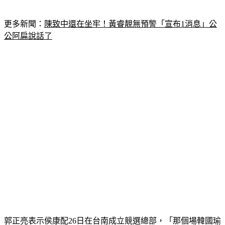
更多新聞：
陳致中還在坐牢！黃睿靚無預警「宣布1消息」公
公阿扁說話了
郭正亮表示侯康配26日在台南成立競選總部，「那個場韓國瑜