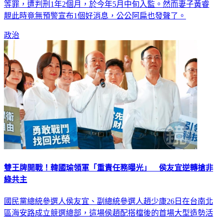
等罪，遭判刑1年2個月，於今年5月中旬入監。然而妻子黃睿
靚此時竟無預警宣布1個好消息，公公阿扁也發聲了。
政治
雙王牌開戰！韓國瑜領軍「重責任務曝光」 侯友宜逆轉搶非
綠共主
國民黨總統參選人侯友宜、副總統參選人趙少康26日在台南北
區海安路成立競選總部，這場侯趙配搭檔後的首場大型造勢活