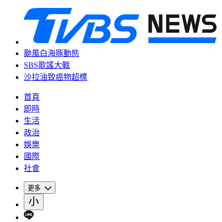
颱風白海豚動態
SBS歌謠大戰
沙拉油致癌物超標
首頁
即時
生活
政治
娛樂
國際
社會
更多