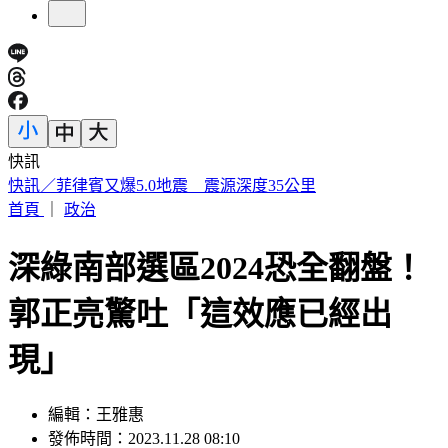
快訊
昔遭轟阻慈濟買疫苗！陳時中：「不實指控者」應道歉
首頁
｜
政治
深綠南部選區2024恐全翻盤！
郭正亮驚吐「這效應已經出
現」
編輯：王雅惠
發佈時間：2023.11.28 08:10