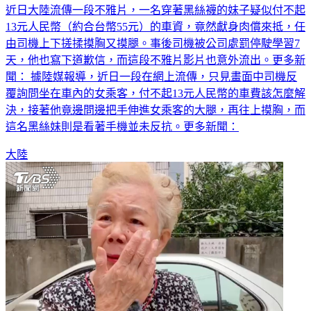
近日大陸流傳一段不雅片，一名穿著黑絲襪的妹子疑似付不起
13元人民幣（約合台幣55元）的車資，竟然獻身肉償來抵，任
由司機上下搓揉摸胸又摸腿。事後司機被公司處罰停駛學習7
天，他也寫下道歉信，而這段不雅片影片也意外流出。更多新
聞： 據陸媒報導，近日一段在網上流傳，只見畫面中司機反
覆詢問坐在車內的女乘客，付不起13元人民幣的車費該怎麼解
決，接著他竟邊問邊把手伸進女乘客的大腿，再往上摸胸，而
這名黑絲妹則是看著手機並未反抗。更多新聞：
大陸