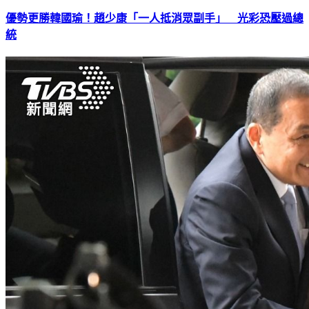
優勢更勝韓國瑜！趙少康「一人抵消眾副手」 光彩恐壓過總
統