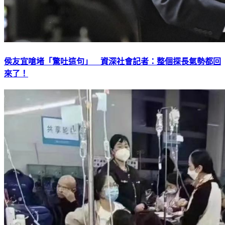
侯友宜嗆堵「驚吐這句」 資深社會記者：整個探長氣勢都回
來了！