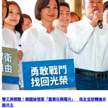
雙王牌開戰！韓國瑜領軍「重責任務曝光」 侯友宜逆轉搶非
綠共主