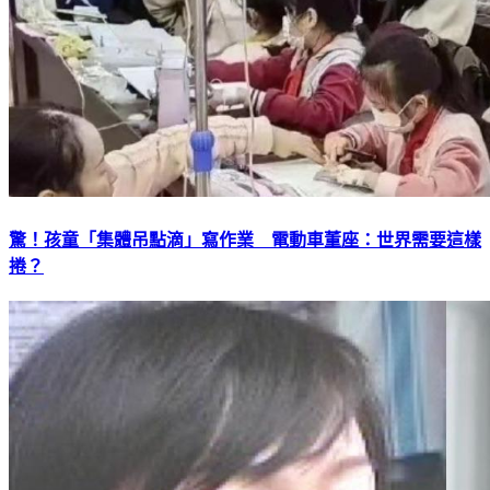
驚！孩童「集體吊點滴」寫作業 電動車董座：世界需要這樣
捲？