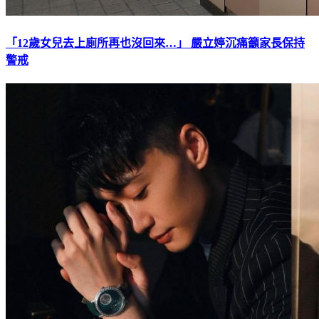
「12歲女兒去上廁所再也沒回來…」 嚴立婷沉痛籲家長保持
警戒