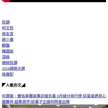
民調
柯文哲
侯友宜
趙少康
翻盤
韓國瑜
深綠
總統民調
2024總統大選
侯康配
◤人氣夯文◢
何潤東、曹佑寧獨家專訪搶先看
8月緣分排行榜 這星座遇見心
靈夥伴
超準測字!這輩子正緣何時會出現