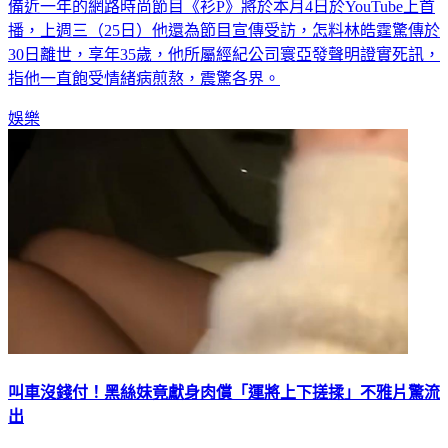
備近一年的網路時尚節目《衫P》將於本月4日於YouTube上首
播，上週三（25日）他還為節目宣傳受訪，怎料林皓霆驚傳於
30日離世，享年35歲，他所屬經紀公司寰亞發聲明證實死訊，
指他一直飽受情緒病煎熬，震驚各界。
娛樂
叫車沒錢付！黑絲妹竟獻身肉償「運將上下搓揉」不雅片驚流
出