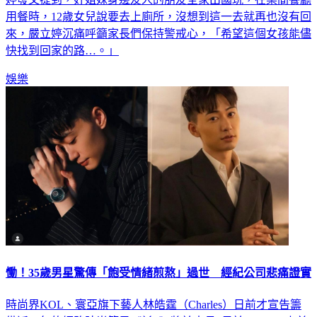
用餐時，12歲女兒說要去上廁所，沒想到這一去就再也沒有回
來，嚴立婷沉痛呼籲家長們保持警戒心，「希望這個女孩能儘
快找到回家的路…。」
娛樂
慟！35歲男星驚傳「飽受情緒煎熬」過世 經紀公司悲痛證實
時尚界KOL、寰亞旗下藝人林皓霆（Charles）日前才宣告籌