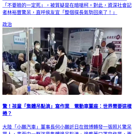
「不要臉的一定死」，被質疑是在暗嗆柯。對此，資深社會記
者林裕豐驚呆，直呼侯友宜「整個探長氣勢回來了！」
政治
驚！孩童「集體吊點滴」寫作業 電動車董座：世界需要這樣
捲？
大陸「小鵬汽車」董事長何小鵬近日在微博轉發一張照片驚呆