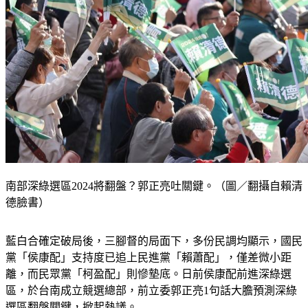
南部深綠選區2024將翻盤？郭正亮吐關鍵。（圖／翻攝自賴清
德臉書）
藍白合確定破局後，三腳督的局面下，多份民調均顯示，國民
黨「侯康配」支持度已追上民進黨「賴蕭配」，僅差微小距
離，而民眾黨「柯盈配」則慘墊底。日前侯康配前進深綠選
區，於台南成立競選總部，前立委郭正亮1句話大膽預測深綠
選區翻盤關鍵，掀起熱議。