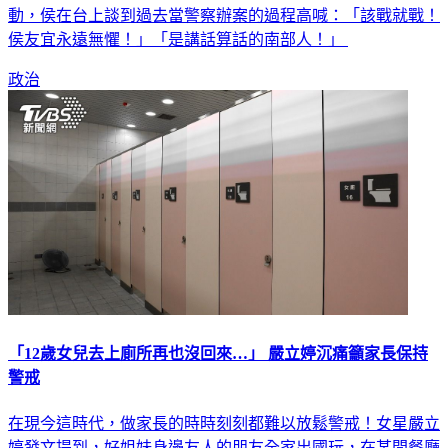
動，侯在台上談到過去當警察辦案的過程高喊：「該戰就戰！
侯友宜永遠無懼！」「是講話算話的南部人！」
政治
「12歲女兒去上廁所再也沒回來…」 嚴立婷沉痛籲家長保持
警戒
在現今這時代，做家長的時時刻刻都難以放鬆警戒！女星嚴立
婷發文提到，好姐妹身邊友人的朋友全家出國玩，在某間餐廳