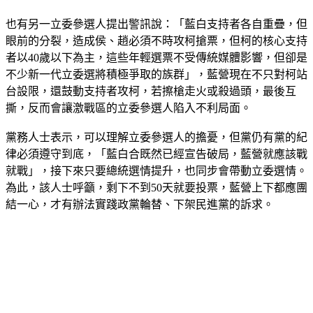
也有另一立委參選人提出警訊說：「藍白支持者各自重疊，但
眼前的分裂，造成侯、趙必須不時攻柯搶票，但柯的核心支持
者以40歲以下為主，這些年輕選票不受傳統媒體影響，但卻是
不少新一代立委選將積極爭取的族群」，藍營現在不只對柯站
台設限，還鼓動支持者攻柯，若擦槍走火或殺過頭，最後互
撕，反而會讓激戰區的立委參選人陷入不利局面。
黨務人士表示，可以理解立委參選人的擔憂，但黨仍有黨的紀
律必須遵守到底，「藍白合既然已經宣告破局，藍營就應該戰
就戰」，接下來只要總統選情提升，也同步會帶動立委選情。
為此，該人士呼籲，剩下不到50天就要投票，藍營上下都應團
結一心，才有辦法實踐政黨輪替、下架民進黨的訴求。