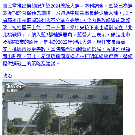
國民黨推出侯趙配角逐2024總統大選，本刊調查，藍營已為選
戰後期的棄保預先鋪排，盼透過中廣董事長趙少康入陣，加上
前高雄市長韓國瑜列入不分區立委第1，全力進攻綠營施政弊
端，拉抬藍軍士氣。另一方面，黨中央接下來也規劃成立「北
北桃戰隊」，納入藍3都輔選要角。藍營人士表示，鎖定北市
及桃園2市的原因，是由於2022年9合1大選，現任市長蔣萬
安、桃園市長張善政，當時都面對3腳督的選局，最後均脫穎
而出勝選，因此，希望透過同樣模式來打明年總統選戰，替侯
提供選戰上的策略及建議。
政治