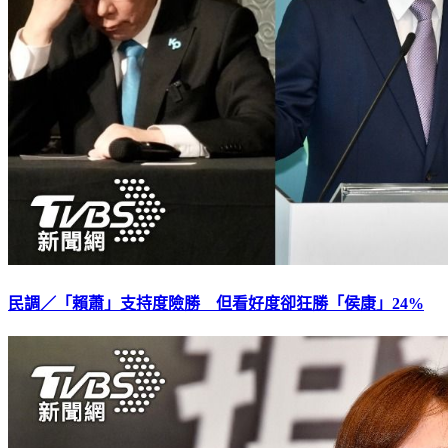
民調／「賴蕭」支持度險勝 但看好度卻狂勝「侯康」24%