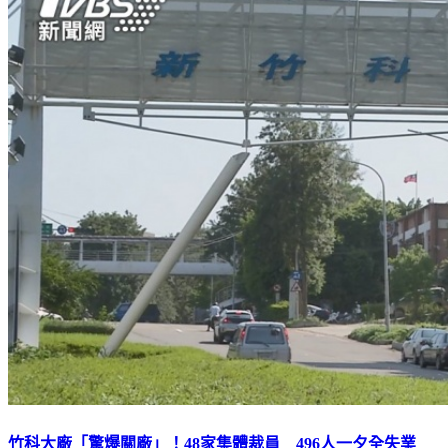
竹科大廠「驚爆關廠」！48家集體裁員 496人一夕全失業