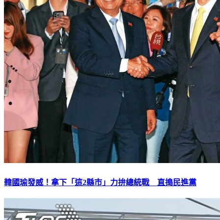
韓國瑜發威！拿下「這2縣市」力拚總統戰 直搗民進黨