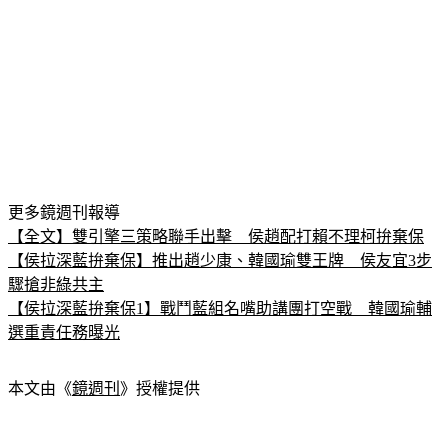
更多鏡週刊報導
【全文】雙引擎三策略聯手出擊　侯趙配打賴不理柯拚棄保
【侯拉深藍拚棄保】推出趙少康、韓國瑜雙王牌　侯友宜3步
驟搶非綠共主
【侯拉深藍拚棄保1】戰鬥藍組名嘴助講團打空戰　韓國瑜輔
選重責任務曝光
本文由《
鏡週刊
》授權提供