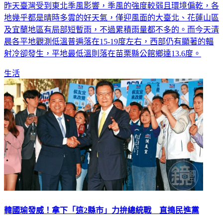
昨天臺灣受到東北季風影響，季風的強度較弱且環境偏乾，各
地幾乎都是晴時多雲的好天氣，僅迎風面的大臺北、花蓮山區
及宜蘭地區有局部短暫雨，不過累積雨量都不多的。而今天清
晨各平地觀測低溫普遍落在15-19度左右，西部仍有顯著的輻
射冷卻發生，平地最低溫則落在苗栗縣公館鄉達13.6度。
生活
韓國瑜發威！拿下「這2縣市」力拚總統戰 直搗民進黨