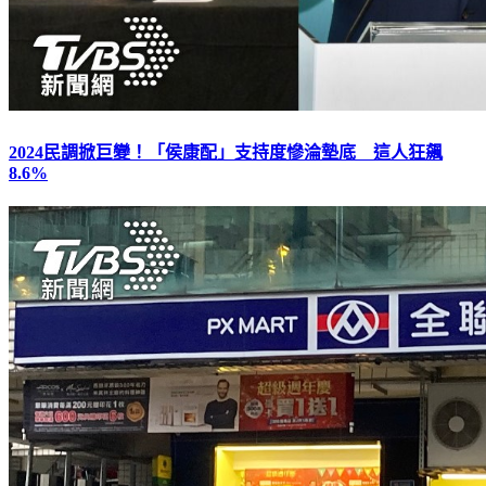
2024民調掀巨變！「侯康配」支持度慘淪墊底 這人狂飆
8.6%