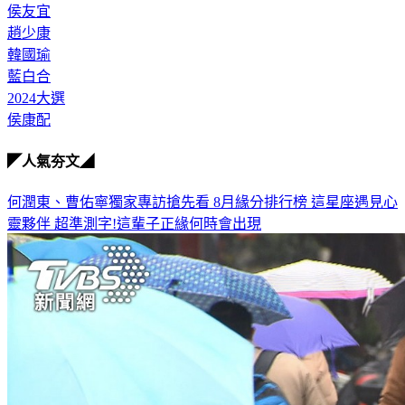
侯友宜
趙少康
韓國瑜
藍白合
2024大選
侯康配
◤人氣夯文◢
何潤東、曹佑寧獨家專訪搶先看
8月緣分排行榜 這星座遇見心
靈夥伴
超準測字!這輩子正緣何時會出現