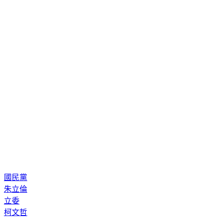
國民黨
朱立倫
立委
柯文哲