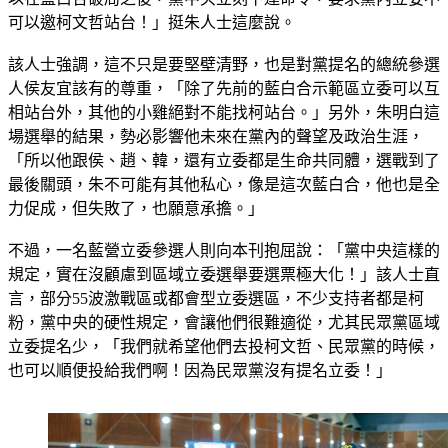
可以邀柯文哲站台！」挺朱人士這麼說。
該人士強調，這不只是要堅壁清野，也是對黨提名的總統參選
人侯友宜該有的尊重，「除了先前的藍白合示範區立委可以互
相站台外，其他的小雞絕對不能找柯站台。」另外，朱明白這
場選舉的結果，勢必影響他未來在黨內的聲望及政治生涯，
「所以他跟侯、趙、韓，還有立委都是生命共同體，選戰到了
最後關頭，朱不可能有其他私心，像是這次藍白合，他也是全
力促成，但失敗了，也願意承擔。」
不過，一名藍營立委參選人則向本刊抱屈說：「黨中央這樣的
規定，實在沒顧慮到區域立委選舉要選票極大化！」該人士直
言，部分55波激戰區或都會型立委選區，不少支持者都是柯
粉，黨中央的硬性規定，會讓他們很難適從，尤其民眾黨區域
立委提名少，「我們就希望他們去投柯文哲、民眾黨的時候，
也可以順便投給我們啊！因為民眾黨沒有提名立委！」