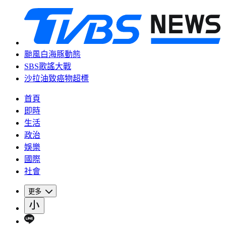
颱風白海豚動態
SBS歌謠大戰
沙拉油致癌物超標
首頁
即時
生活
政治
娛樂
國際
社會
更多