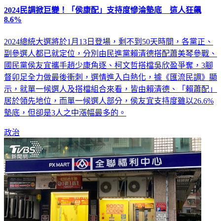
2024民調掀巨變！「侯康配」支持度慘淪墊底 這人狂飆
8.6%
2024總統大選將於1月13日登場，剩不到50天時間，各黨正、
副參選人都已就定位，分別由民進黨賴清德搭配蕭美琴參戰、
國民黨侯友宜攜手趙少康角逐、柯文哲搭檔吳欣盈爭奪，3腳
督卯足全力做最後衝刺，選情進入白熱化，據《匯流民調》顯
示，就單一候選人及搭檔組合來看，皆由賴清德、「賴蕭配」
居於領先地位，而單一候選人部分，侯友宜支持度雖以26.6%
墊底，但卻是3人之中漲幅最多的。
政治