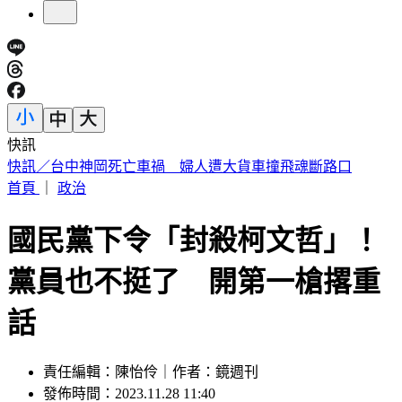
快訊
快訊／疑涉原鄉工程貪汙案 高雄市議員范織欽遭檢調約談
首頁
｜
政治
國民黨下令「封殺柯文哲」！
黨員也不挺了 開第一槍撂重
話
責任編輯：陳怡伶｜作者：鏡週刊
發佈時間：2023.11.28 11:40