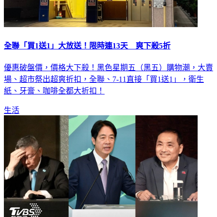
全聯「買1送1」大放送！限時連13天 爽下殺5折
優惠破盤價，價格大下殺！黑色星期五（黑五）購物潮，大賣
場、超市祭出超爽折扣，全聯、7-11直接「買1送1」，衛生
紙、牙膏、咖啡全都大折扣！
生活