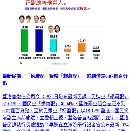
最新民調／「侯康配」緊咬「賴蕭配」 追到僅差0.07個百分
點
蓋洛普徵信公司今（28）日發布最新民調，民進黨「賴蕭配」
31.01％、國民黨「侯康配」30.94%，藍綠兩黨組合差距不到
0.07個百分點，至於民眾黨「柯盈配」以18.12％墊底。國民黨
前副主席郝龍斌、立委賴士葆、蓋洛普首席顧問丁庭宇、蓋洛
普民調執行長戴遐齡今早選在立法院舉行記者會公布最新2024