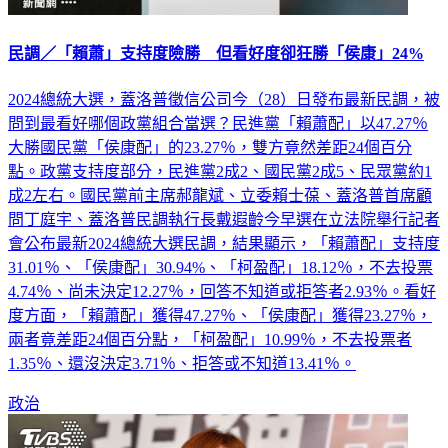
民調／「賴蕭」支持度險勝 但看好度卻狂勝「侯康」24%
2024總統大選，蓋洛普徵信公司今（28）日發布最新民調，被
問到最看好哪個政黨組合當選？民進黨「賴蕭配」以47.27％
大勝國民黨「侯康配」的23.27％，雙方竟然差距24個百分
點。政黨支持度部分，民進黨2成2、國民黨2成5、民眾黨約1
成2左右。國民黨前主席郝龍斌、立委賴士葆、蓋洛普首席顧
問丁庭宇、蓋洛普民調執行長戴遐齡今早選在立法院舉行記者
會公布最新2024總統大選民調，結果顯示，「賴蕭配」支持度
31.01％、「侯康配」30.94%、「柯盈配」18.12％，不去投票
4.74％、尚未決定12.27％，回答不知道或拒答者2.93％。看好
度方面，「賴蕭配」獲得47.27％、「侯康配」獲得23.27％，
兩者竟差距24個百分點，「柯盈配」10.99％，不去投票者
1.35％、還沒決定3.71％、拒答或不知道13.41％。
政治