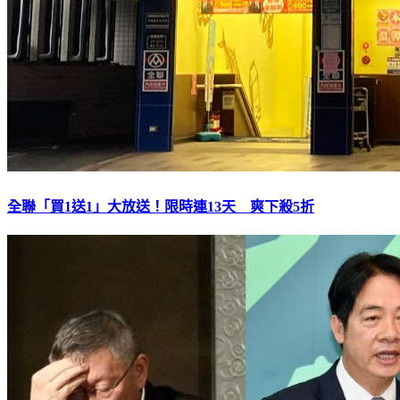
全聯「買1送1」大放送！限時連13天 爽下殺5折