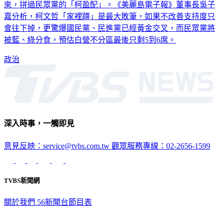
來，拼過民眾黨的「柯盈配」。《美麗島電子報》董事長吳子
嘉分析，柯文哲「家裡蹲」是最大敗筆，如果不改善支持度只
會往下掉，更驚爆國民黨、民進黨已經黃金交叉，而民眾黨將
被藍、綠分食，預估白營不分區最後只剩5到6席。
政治
深入時事，一觸即見
意見反映：service@tvbs.com.tw
觀眾服務專線：02-2656-1599
TVBS新聞網
關於我們
56新聞台節目表