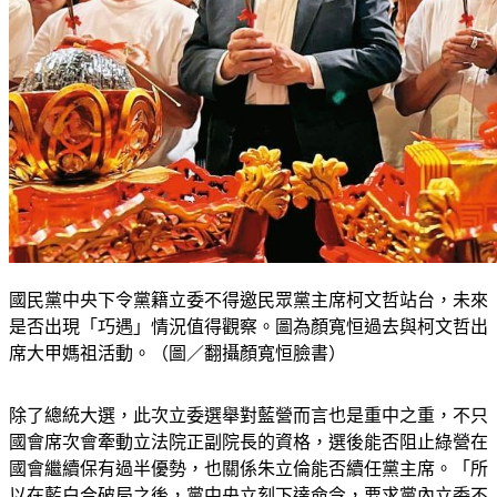
國民黨中央下令黨籍立委不得邀民眾黨主席柯文哲站台，未來
是否出現「巧遇」情況值得觀察。圖為顏寬恒過去與柯文哲出
席大甲媽祖活動。（圖／翻攝顏寬恒臉書）
除了總統大選，此次立委選舉對藍營而言也是重中之重，不只
國會席次會牽動立法院正副院長的資格，選後能否阻止綠營在
國會繼續保有過半優勢，也關係朱立倫能否續任黨主席。「所
以在藍白合破局之後，黨中央立刻下達命令，要求黨內立委不