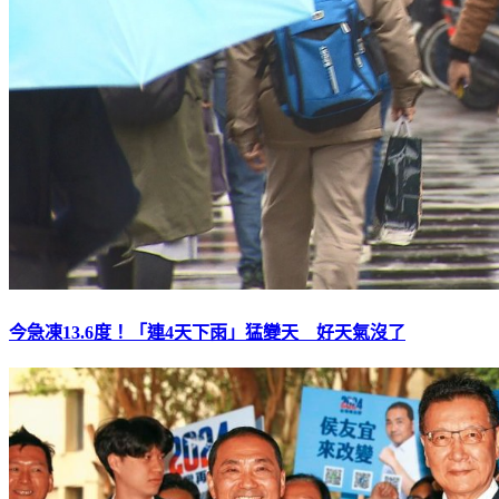
今急凍13.6度！「連4天下雨」猛變天 好天氣沒了