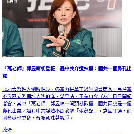
「萬老師」郭昱晴初登板 轟中共介選抹黑：國共一個鼻孔出
氣
2024大選進入倒數階段，各黨力拼拿下過半國會席次，民進黨
不分區立委提名人沈伯洋、郭昱晴、王義川今（28）日召開記
者會，其中「萬老師」郭昱晴一開頭就砲轟，國共兩黨是一個
鼻孔出氣，還有中共媒體不斷攻擊「賴蕭配」，意圖介選，而
國台辦也威脅，台獨意味著戰爭。
政治