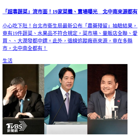
「超毒蔬菜」流市面！19家菜攤、賣場曝光 北中南來源都有
小心吃下肚！台北市衛生局最新公布「農藥殘留」抽驗結果，
竟有19件蔬菜、水果品不符合規定，菜市場、量販店全聯、愛
買、、大潤發都中鏢。此外，循線追蹤廠商來源，竟在多縣
市，北中南全都有！
生活