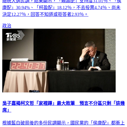
總統大選民調，結果顯示，「賴蕭配」支持度31.01％、「侯
康配」30.94%、「柯盈配」18.12％，不去投票4.74％、尚未
決定12.27％，回答不知道或拒答者2.93％。
政治
吳子嘉揭柯文哲「家裡蹲」最大敗筆 預言不分區只剩「這幾
席」
根據藍白破局後的多份民調顯示，國民黨的「侯康配」都衝上