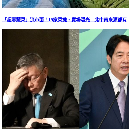
「超毒蔬菜」流市面！19家菜攤、賣場曝光 北中南來源都有