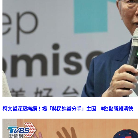
柯文哲深惡痛絕！揭「與民進黨分手」主因 喊2點勝賴清德