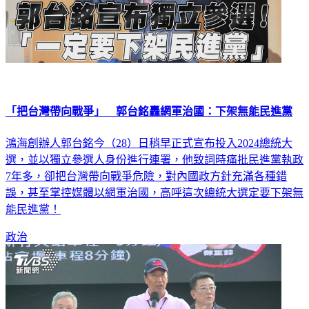
「把台灣帶向戰爭」 郭台銘轟網軍治國：下架無能民進黨
鴻海創辦人郭台銘今（28）日稍早正式宣布投入2024總統大
選，並以獨立參選人身份進行連署，他致詞時痛批民進黨執政
7年多，卻把台灣帶向戰爭危險，對內國政方針充滿各種錯
誤，甚至掌控媒體以網軍治國，高呼這次總統大選定要下架無
能民進黨！
政治