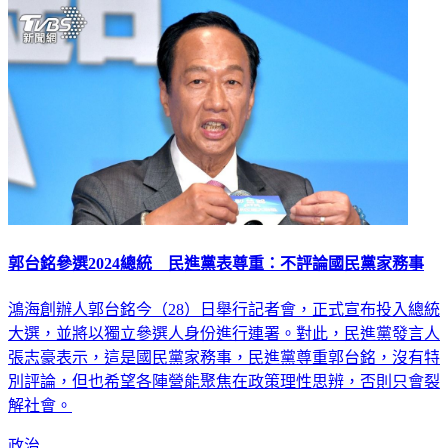
郭台銘參選2024總統 民進黨表尊重：不評論國民黨家務事
鴻海創辦人郭台銘今（28）日舉行記者會，正式宣布投入總統
大選，並將以獨立參選人身份進行連署。對此，民進黨發言人
張志豪表示，這是國民黨家務事，民進黨尊重郭台銘，沒有特
別評論，但也希望各陣營能聚焦在政策理性思辨，否則只會裂
解社會。
政治