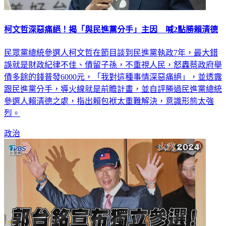
柯文哲深惡痛絕！揭「與民進黨分手」主因 喊2點勝賴清德
民眾黨總統參選人柯文哲在節目談到民進黨執政7年，最大錯
誤就是財政紀律不佳、債留子孫，不重視人民，怒轟蔡政府舉
債多餘的錢普發6000元，「我對這種事情深惡痛絕」，並透露
跟民進黨分手，導火線就是前瞻計畫，並自評勝過民進黨總統
參選人賴清德之處，指出賴包袱太重難解決，意識形態太強
烈。
政治