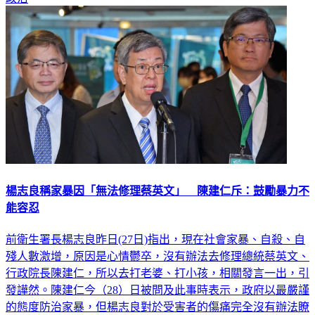
楊志良稱家暴因「無法修理蔡英文」 陳建仁斥：鼓勵暴力不
能容忍
前衛生署長楊志良昨日(27日)指出，現在社會家暴、自殺、自
殘人數激增，原因是心情鬱卒，沒有辦法去修理總統蔡英文、
行政院長陳建仁，所以去打老婆、打小孩，相關發言一出，引
發譁然。陳建仁今（28）日被問及此事時表示，政府以最嚴謹
的態度防治家暴，但楊志良對於受害者的傷痛完全沒有辦法瞭