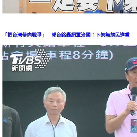
「把台灣帶向戰爭」 郭台銘轟網軍治國：下架無能民進黨