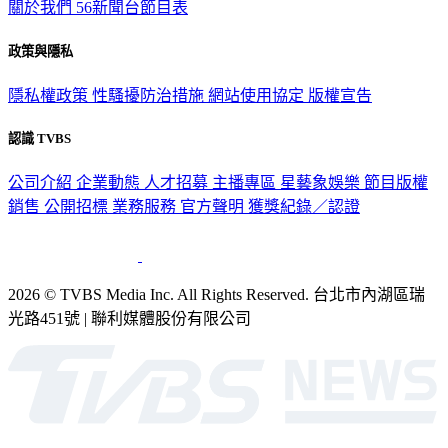
關於我們
56新聞台節目表
政策與隱私
隱私權政策
性騷擾防治措施
網站使用協定
版權宣告
認識 TVBS
公司介紹
企業動態
人才招募
主播專區
星藝象娛樂
節目版權
銷售
公開招標
業務服務
官方聲明
獲獎紀錄／認證
2026 © TVBS Media Inc. All Rights Reserved. 台北市內湖區瑞
光路451號 | 聯利媒體股份有限公司