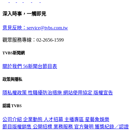
深入時事，一觸即見
意見反映：service@tvbs.com.tw
觀眾服務專線：02-2656-1599
TVBS新聞網
關於我們
56新聞台節目表
政策與隱私
隱私權政策
性騷擾防治措施
網站使用協定
版權宣告
認識 TVBS
公司介紹
企業動態
人才招募
主播專區
星藝象娛樂
節目版權銷售
公開招標
業務服務
官方聲明
獲獎紀錄／認證