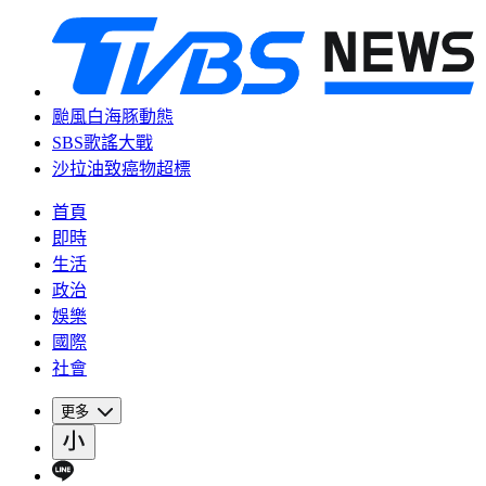
颱風白海豚動態
SBS歌謠大戰
沙拉油致癌物超標
首頁
即時
生活
政治
娛樂
國際
社會
更多