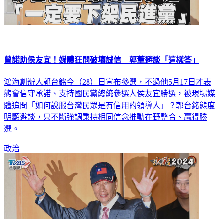
曾諾助侯友宜！媒體狂問破壞誠信 郭董避談「這樣答」
鴻海創辦人郭台銘今（28）日宣布參選，不過他5月17日才表
態會信守承諾、支持國民黨總統參選人侯友宜勝選，被現場媒
體追問「如何說服台灣民眾是有信用的領導人」？郭台銘態度
明顯避談，只不斷強調秉持相同信念推動在野整合、贏得勝
選。
政治