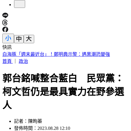
快訊
慈濟被詐10.6億！王必勝嘆「陳時中早示警」：這種都騙人的
首頁
｜
政治
郭台銘喊整合藍白 民眾黨：
柯文哲仍是最具實力在野參選
人
記者：陳昫蓁
發佈時間：2023.08.28 12:10