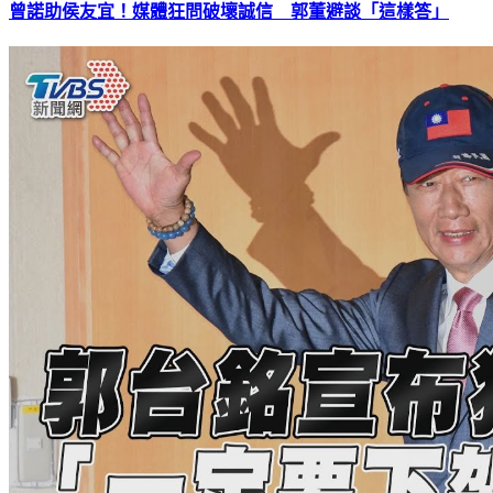
曾諾助侯友宜！媒體狂問破壞誠信 郭董避談「這樣答」