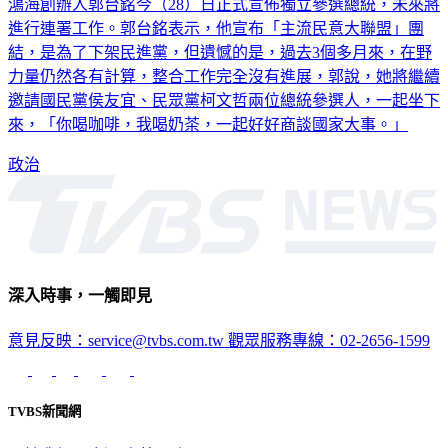
鴻海創辦人郭台銘今（28）日正式宣佈獨立參選總統，未來將
進行連署工作。郭台銘表示，他宣布「主流民意大聯盟」團
結，是為了下架民進黨，但遺憾的是，過去3個多月來，在野
力量仍然各有計算，整合工作完全沒有進展，郭說，她將繼續
邀請國民黨侯友宜、民眾黨柯文哲兩位總統參選人，一起坐下
來，「你喝咖啡，我喝奶茶，一起好好商談國家大事。」
政治
深入時事，一觸即見
意見反映：service@tvbs.com.tw
觀眾服務專線：02-2656-1599
TVBS新聞網