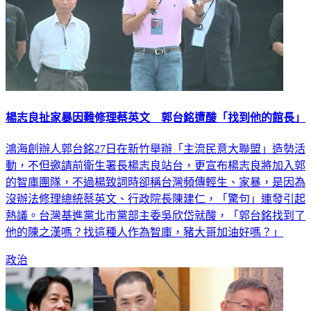
楊志良扯家暴因難修理蔡英文 郭台銘遭酸「找到他的館長」
鴻海創辦人郭台銘27日在新竹舉辦「主流民意大聯盟」造勢活
動，不但邀請前衛生署長楊志良站台，更宣布楊志良將加入郭
的智庫團隊，不過楊致詞時卻稱台灣頻傳輕生、家暴，是因為
沒辦法修理總統蔡英文、行政院長陳建仁，「驚句」連發引起
熱議。台灣基進黨北市黨部主委吳欣岱就酸，「郭台銘找到了
他的陳之漢嗎？找這種人作為智庫，豬大哥加油好嗎？」
政治