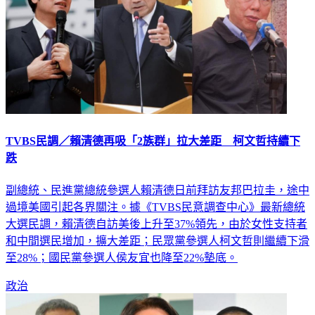
TVBS民調／賴清德再吸「2族群」拉大差距 柯文哲持續下
跌
副總統、民進黨總統參選人賴清德日前拜訪友邦巴拉圭，途中
過境美國引起各界關注。據《TVBS民意調查中心》最新總統
大選民調，賴清德自訪美後上升至37%領先，由於女性支持者
和中間選民增加，擴大差距；民眾黨參選人柯文哲則繼續下滑
至28%；國民黨參選人侯友宜也降至22%墊底。
政治