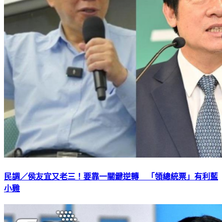
民調／侯友宜又老三！要靠一關鍵逆轉 「領總統票」有利藍
小雞