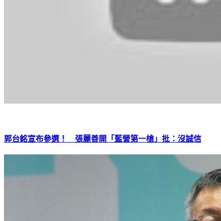
郭台銘宣布參選！ 張麗善開「藍營第一槍」批：沒誠信