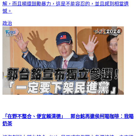
解，而且楊還鼓勵暴力，這是不能容忍的，並且感到相當遺
憾。
政治
「在野不整合、便宜賴清德」 郭台銘再邀侯柯喝咖啡：我喝
奶茶