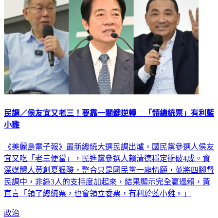
民調／侯友宜又老三！要靠一關鍵逆轉 「領總統票」有利藍
小雞
《美麗島電子報》最新總統大選民調出爐，國民黨參選人侯友
宜又吃「老三便當」，民進黨參選人賴清德穩定衝破4成。資
深媒體人黃創夏狠酸，整合只是國民黨一廂情願，並將四腳督
民調中，非綠3人的支持度加起來，結果顯示完全贏過賴，黃
直言「領了總統票，也會領立委票，有利於藍小雞。」
政治