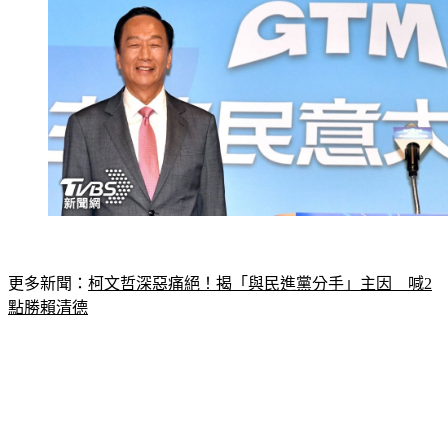
更多新聞：
柯文哲深惡痛絕！揭「與民進黨分手」主因　喊2
點勝賴清德