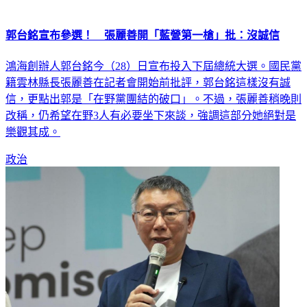
郭台銘宣布參選！ 張麗善開「藍營第一槍」批：沒誠信
鴻海創辦人郭台銘今（28）日宣布投入下屆總統大選。國民黨
籍雲林縣長張麗善在記者會開始前批評，郭台銘這樣沒有誠
信，更點出郭是「在野黨團結的破口」。不過，張麗善稍晚則
改稱，仍希望在野3人有必要坐下來談，強調這部分她絕對是
樂觀其成。
政治