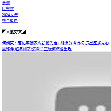
參選
民眾黨
2024大選
整合藍白
◤人氣夯文◢
何潤東、曹佑寧獨家專訪搶先看
8月緣分排行榜 這星座遇見心
靈夥伴
超準測字!這輩子正緣何時會出現