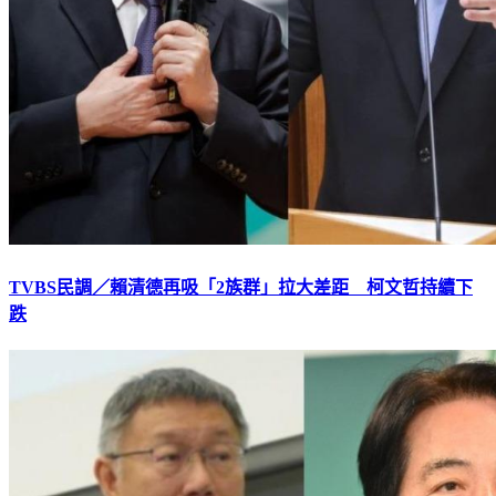
TVBS民調／賴清德再吸「2族群」拉大差距 柯文哲持續下
跌