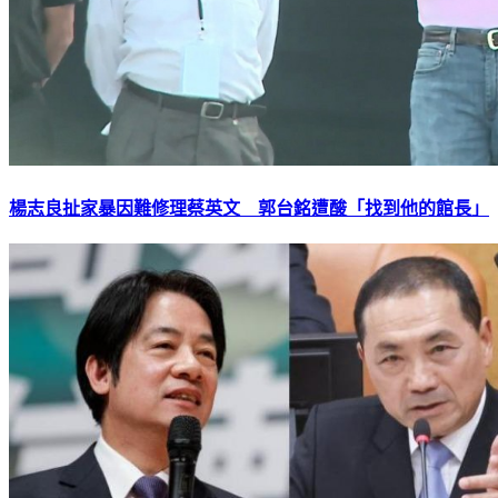
楊志良扯家暴因難修理蔡英文 郭台銘遭酸「找到他的館長」