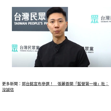
更多新聞：
郭台銘宣布參選！　張麗善開「藍營第一槍」批：
沒誠信