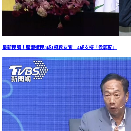
最新民調！藍營選民5成1挺侯友宜 4成支持「侯郭配」