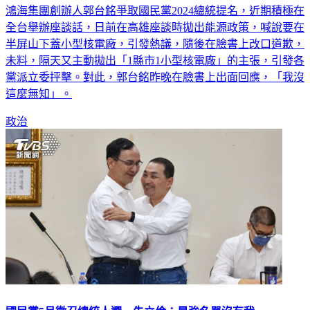
鴻海集團創辦人郭台銘爭取國民黨2024總統提名，近期積極在
全台舉辦座談話，日前在高雄座談時拋出能源政策，喊說要在
半屏山下蓋小型核電廠，引發熱議，隨後在臉書上改口道歉，
未料，隔天又主動拋出「1縣市1小型核電廠」的主張，引發各
黨派立委抨擊。對此，郭台銘昨晚在臉書上出面回應，「我沒
這麼無知」。
政治