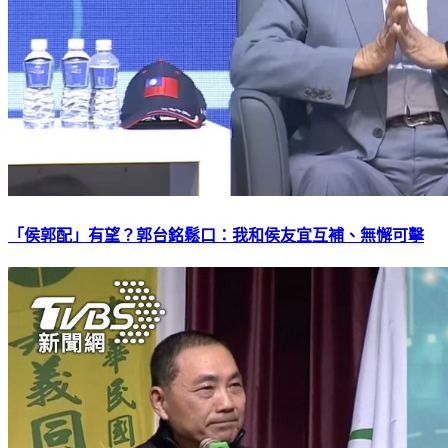
「侯郭配」有望？郭台銘鬆口：我和侯友宜互補、無懈可擊