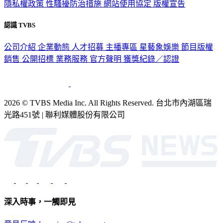
隱私權政策
性騷擾防治措施
網站使用協定
版權宣告
認識 TVBS
公司介紹
企業動態
人才招募
主播專區
星藝象娛樂
節目版權
銷售
公開招標
業務服務
官方聲明
獲獎紀錄／認證
2026 © TVBS Media Inc. All Rights Reserved. 台北市內湖區瑞
光路451號 | 聯利媒體股份有限公司
深入時事，一觸即見