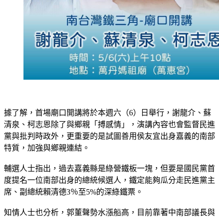
據了解，首場廟口開講將於本週六（6）日舉行，謝龍介、蘇
清泉、柯志恩除了與鄉親「搏感情」，演講內容也會監督民進
黨與批判時政外，更重要的是試圖善用侯友宜出身嘉義的南部
特質，加強與鄉親連結。
輔選人士指出，過去嘉義縣是綠營鐵板一塊，但要是國民黨首
度提名一位南部出身的總統候選人，鐵定能夠瓜分走民進黨主
席、副總統賴清德3％至5%的深綠鐵票。