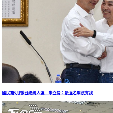
國民黨5月徵召總統人選 朱立倫：最強名單沒有我