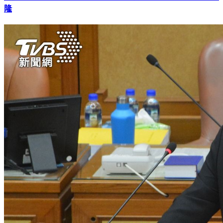
國民黨提名12區立委 「美女刺客」投入高雄小港區挑戰賴瑞
隆