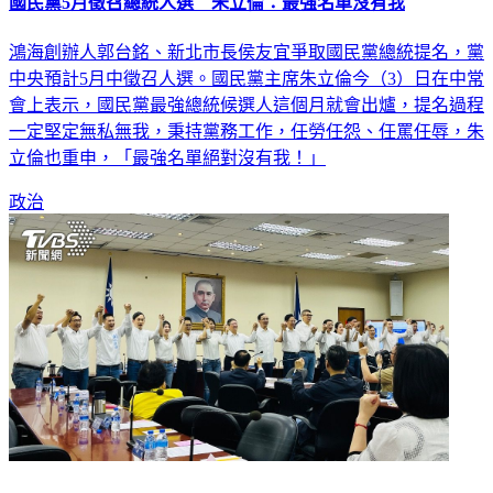
國民黨5月徵召總統人選 朱立倫：最強名單沒有我
鴻海創辦人郭台銘、新北市長侯友宜爭取國民黨總統提名，黨
中央預計5月中徵召人選。國民黨主席朱立倫今（3）日在中常
會上表示，國民黨最強總統候選人這個月就會出爐，提名過程
一定堅定無私無我，秉持黨務工作，任勞任怨、任罵任辱，朱
立倫也重申，「最強名單絕對沒有我！」
政治