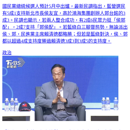
最新民調！藍營選民5成1挺侯友宜 4成支持「侯郭配」
國民黨總統候選人預計5月中出爐，最新民調指出，藍營選民
有5成1支持新北市長侯友宜，高於鴻海集團創辦人郭台銘的3
成3。民調也顯示，若兩人整合成功，有2成6民眾力挺「侯郭
配」，2成7支持「郭侯配」。若藍綠白三腳督態勢，無論派出
侯、郭，民進黨主席賴清德都略勝；但若是藍綠對決，侯、郭
都以超過4成支持度勝過賴清德3成3到3成5的支持度。
政治