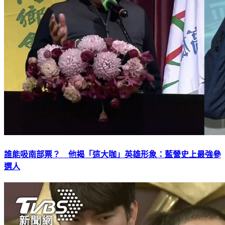
誰能吸南部票？ 他揭「這大咖」英雄形象：藍營史上最強參
選人