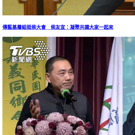
傳藍基層組挺侯大會 侯友宜：凝聚共識大家一起來