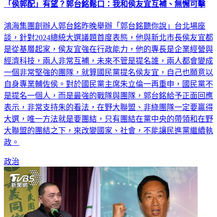
「侯郭配」有望？郭台銘鬆口：我和侯友宜互補、無懈可擊
鴻海集團創辦人郭台銘昨晚舉辦「郭台銘聽你說」台北場座
談，針對2024總統大選議題首度表態，他與新北市長侯友宜都
是從基層起家，侯友宜強在行政能力，他的專長是企業經營與
經濟科技，兩人非常互補，未來不管是提名誰，兩人都會變成
一個非常堅強的團隊，就算國民黨提名侯友宜，自己也願意以
自身專業輔佐侯。對於國民黨主席朱立倫一再重申，國民黨不
是提名一個人，而是最強的戰隊與團隊，郭台銘給予正面回應
表示，非常支持朱的看法，在野大聯盟、非綠團隊一定要贏得
大選，唯一方法就是要團結，只有團結在黨中央的帶領和在野
大聯盟的團結之下，來改變國家、社會，不能讓民進黨繼續執
政。
政治