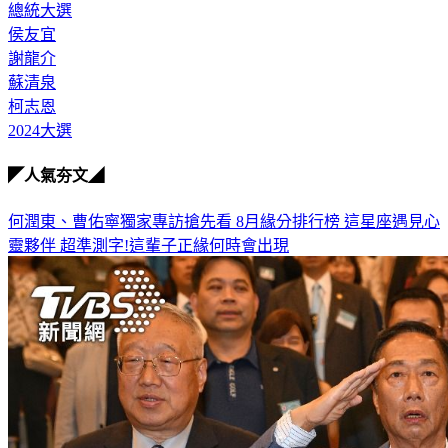
郭台銘
總統大選
侯友宜
謝龍介
蘇清泉
柯志恩
2024大選
◤人氣夯文◢
何潤東、曹佑寧獨家專訪搶先看
8月緣分排行榜 這星座遇見心
靈夥伴
超準測字!這輩子正緣何時會出現