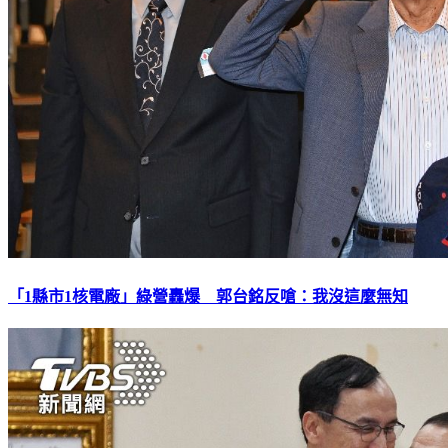
「1縣市1核電廠」綠營轟爆 郭台銘反嗆：我沒這麼無知