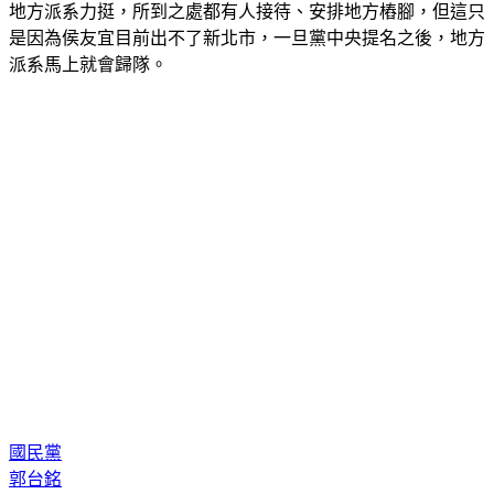
知情人士也分析，郭董聲勢水漲船高，目前靠著中南部議長與
地方派系力挺，所到之處都有人接待、安排地方樁腳，但這只
是因為侯友宜目前出不了新北市，一旦黨中央提名之後，地方
派系馬上就會歸隊。
國民黨