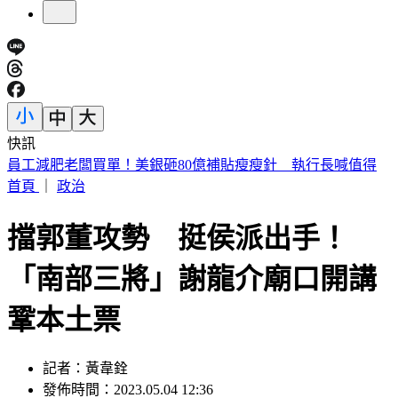
快訊
今天關公生日！「6類人必拜」求財、轉運靈爆 這類人當心
拜錯
首頁
｜
政治
擋郭董攻勢 挺侯派出手！
「南部三將」謝龍介廟口開講
鞏本土票
記者：黃韋銓