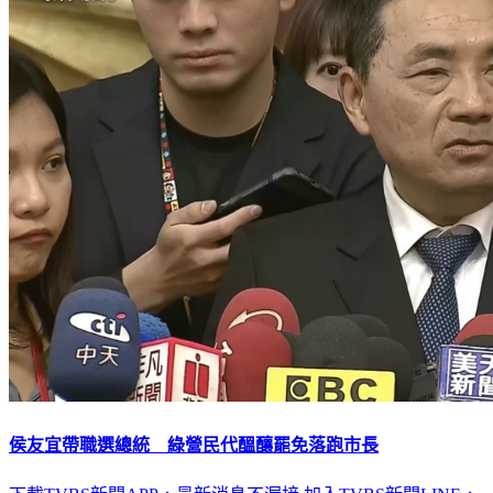
侯友宜帶職選總統 綠營民代醞釀罷免落跑市長