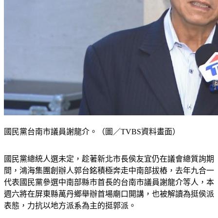
國民黨台南市議員謝龍介。（圖／TVBS資料畫面）
國民黨總統人選未定，趁著新北市長侯友宜仍在議會總質詢期
間，鴻海集團創辦人郭台銘積極奔走中南部拔樁，去年九合一
代表國民黨參選中南部縣市首長的台南市議員謝龍介等人，本
週六將在屏東縣萬丹鄉舉辦首場廟口開講，也被解讀為挺侯派
表態，力抗以地方派系為主的挺郭派。