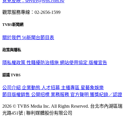
意見反映：service@tvbs.com.tw
觀眾服務專線：02-2656-1599
TVBS新聞網
關於我們
56新聞台節目表
政策與隱私
隱私權政策
性騷擾防治措施
網站使用協定
版權宣告
認識 TVBS
公司介紹
企業動態
人才招募
主播專區
星藝象娛樂
節目版權銷售
公開招標
業務服務
官方聲明
獲獎紀錄／認證
2026 © TVBS Media Inc. All Rights Reserved. 台北市內湖區瑞
光路451號 | 聯利媒體股份有限公司