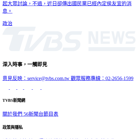
園，生肺癌」等，甚至拋出「一縣市一小型核電廠」議題，引
起大眾討論，不過，近日卻傳出國民黨已經內定侯友宜的消
息。
政治
深入時事，一觸即見
意見反映：service@tvbs.com.tw
觀眾服務專線：02-2656-1599
TVBS新聞網
關於我們
56新聞台節目表
政策與隱私