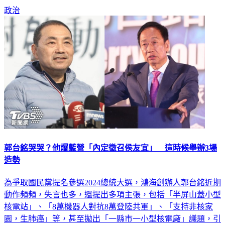
決定要不要協助民間推動罷免。
政治
郭台銘哭哭？他爆藍營「內定徵召侯友宜」 這時候舉辦3場
造勢
為爭取國民黨提名參選2024總統大選，鴻海創辦人郭台銘近期
動作頻頻，失言也多，還提出多項主張，包括「半屏山蓋小型
核電站」、「8萬機器人對抗8萬登陸共軍」、「支持非核家