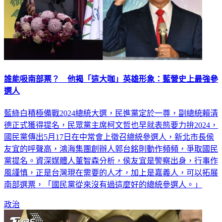
誰能吸南部票？ 他揭「這大咖」英雄形象：藍營史上最強參
選人
藍綠白積極備戰2024總統大選，民進黨定於一尊，副總統賴清
德正式獲得提名，民眾黨主席柯文哲也早就表態要力拚2024，
國民黨傳出5月17日在中常會上徵召總統參選人，新北市長侯
友宜的呼聲高，鴻海集團創辦人郭台銘則動作頻頻，爭取國民
黨提名。資深媒體人董智森分析，侯友宜是警察出身，行事作
風謹慎，正是台灣現在需要的人才，加上是嘉義人，可以拓展
南部選票，「國民黨從來沒有過這麼好的總統參選人。」
政治