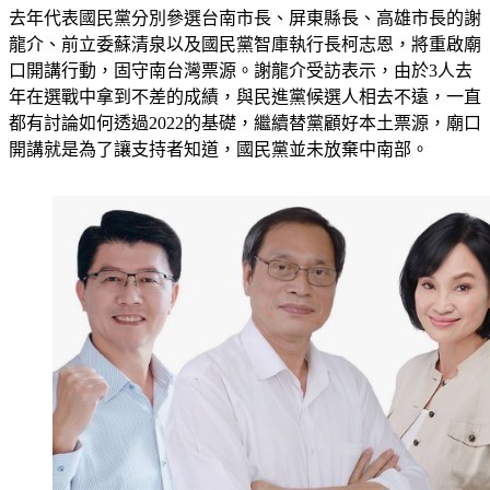
去年代表國民黨分別參選台南市長、屏東縣長、高雄市長的謝
龍介、前立委蘇清泉以及國民黨智庫執行長柯志恩，將重啟廟
口開講行動，固守南台灣票源。謝龍介受訪表示，由於3人去
年在選戰中拿到不差的成績，與民進黨候選人相去不遠，一直
都有討論如何透過2022的基礎，繼續替黨顧好本土票源，廟口
開講就是為了讓支持者知道，國民黨並未放棄中南部。