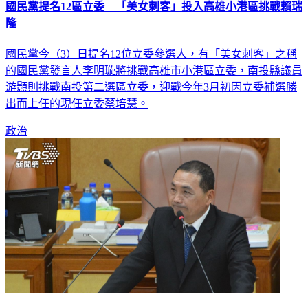
國民黨提名12區立委 「美女刺客」投入高雄小港區挑戰賴瑞
隆
國民黨今（3）日提名12位立委參選人，有「美女刺客」之稱
的國民黨發言人李明璇將挑戰高雄市小港區立委，南投縣議員
游顥則挑戰南投第二選區立委，迎戰今年3月初因立委補選勝
出而上任的現任立委蔡培慧。
政治