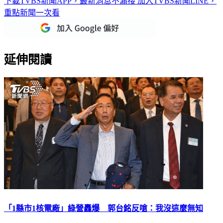
下載TVBS新聞APP，最新消息不漏接
加入TVBS新聞LINE，
重點新聞一次看
延伸閱讀
「1縣市1核電廠」綠營轟爆 郭台銘反嗆：我沒這麼無知