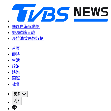
颱風白海豚動態
SBS歌謠大戰
沙拉油致癌物超標
首頁
即時
生活
政治
娛樂
國際
社會
更多