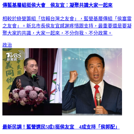
傳藍基層組挺侯大會 侯友宜：凝聚共識大家一起來
相較於綠營籌組「信賴台灣之友會」，藍營基層傳組「侯塞雷
之友會」。新北市長侯友宜感謝疼惜跟支持，最重要還是要凝
聚大家的共識，大家一起來，不分你我、不分政黨。
政治