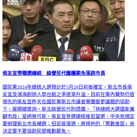
侯友宜帶職選總統 綠營民代醞釀罷免落跑市長
國民黨2024年總統人選預計於5月20日前後確定，新北市長侯
友宜及鴻海創辦人郭台銘之爭逐漸升溫，目前在黨內聲勢仍居
領先的侯友宜昨天在國民黨新北市議會黨團變更議題的協助
下，展開總質詢。新北綠營民代則透露，「拚總統大選還能兼
顧市政」是絕無可能，侯友宜參選總統後若當選，中央依規定
要辦理新北市長補選；但若侯落選，將視他的「票數差距」來