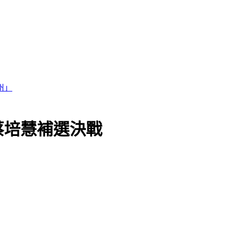
銷」
蔡培慧補選決戰