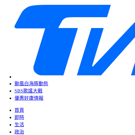
颱風白海豚動態
SBS歌謠大戰
優惠好康情報
首頁
即時
生活
政治