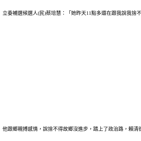
立委補選候選人(民)蔡培慧：「她昨天11點多還在跟我說我
他跟鄉親搏感情，說捨不得故鄉沒進步，踏上了政治路，賴清