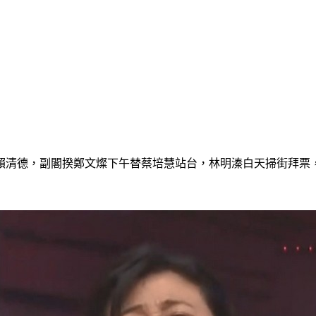
賴清德，副閣揆鄭文燦下午替蔡培慧站台，林明溱白天掃街拜票