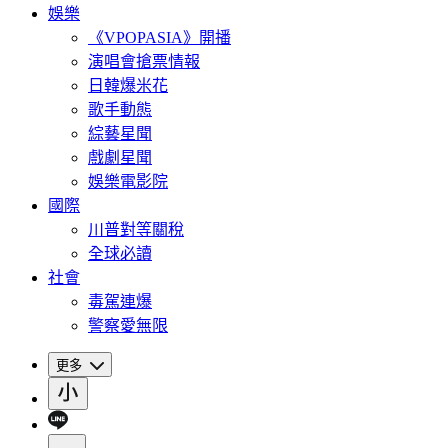
娛樂
《VPOPASIA》開播
演唱會搶票情報
日韓爆米花
歌手動態
綜藝星聞
戲劇星聞
娛樂電影院
國際
川普對等關稅
全球必讀
社會
毒駕連爆
警察愛無限
更多