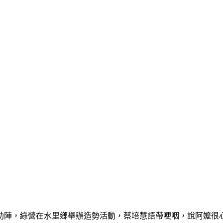
助陣，綠營在水里鄉舉辦造勢活動，蔡培慧語帶哽咽，說阿嬤很