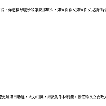
捨不得，你這樣喉嚨沙啞怎麼那麼久，如果你孫女如果你女兒讀到
德更是連日助選，大力相挺，細數對手林明溱，擔任縣長立委政