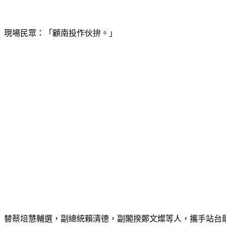
現場民眾：「顧南投作伙拚。」
替蔡培慧輔選，副總統賴清德，副閣揆鄭文燦等人，攜手站台