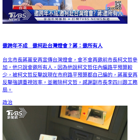
邀跨年不成 邀柯赴台灣燈會？蔣：邀所有人
台北市長蔣萬安再宣傳台灣燈會，會不會再邀前市長柯文哲參
加，他只說會邀所有人，因為他說柯文哲任內編路平預算較
少，被柯文哲反擊說現在市府路平預算都自己編的，蔣萬安再
反擊強調重視效率，並撇除柯文哲，感謝副市長李四川跟工務
局。
政治