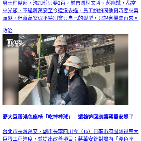
男士理髮部，洗加剪只要2百，前市長柯文哲、郝龍斌，都常
來光顧，不過蔣萬安至今還沒去過，員工紛紛問他何時要來剪
頭髮，但蔣萬安似乎特別寶貝自己的髮型，只說有機會再來。
政治
憂大巨蛋淺色座椅「吃掉棒球」 遠雄這回應讓蔣萬安怒了
台北市長蔣萬安、副市長李四川今（16）日率市府團隊視察大
巨蛋工程進度，並提出改善項目；蔣萬安針對場內「淺色座