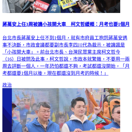
蔣萬安上任3周被譏小孩開大車 柯文哲緩頰：月考也要1個月
台北市長蔣萬安上任不到1個月，就有市府員工抱怨蔣萬安遇
事不決斷，市政會議都要副市長李四川代為裁示，被譏諷是
「小孩開大車」。前台北市長、台灣民眾黨主席柯文哲今
（16）日被問及此事，柯文哲說，市政本就繁雜，不要用一兩
周去評斷一個人，一年恐怕都還不夠，考試都還沒開始，「月
考都還要1個月以後，現在都還沒到月考的時候！」
政治