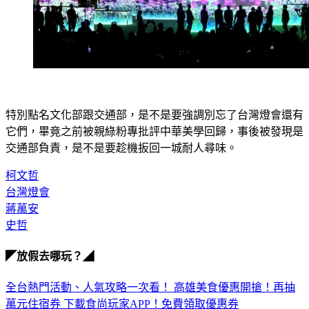
特別點名文化部跟交通部，是不是要強調別忘了台灣燈會還有
它們，畢竟之前被親綠粉專批評中華美學回歸，事後被發現是
交通部負責，是不是要趁機扳回一城耐人尋味。
柯文哲
台灣燈會
蔣萬安
史哲
◤放假去哪玩？◢
全台熱門活動、人氣攻略一次看！
高雄美食優惠開搶！再抽
萬元住宿券
下載食尚玩家APP！免費領取優惠券