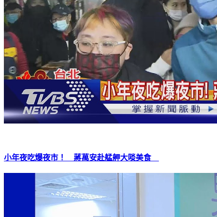
小年夜吃爆夜市！ 蔣萬安赴艋舺大啖美食