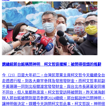
選總統郭台銘稱問神明 柯文哲這樣解：被問得很煩的推辭
今（23）日是大年初二，台灣民眾黨主席柯文哲今天繼續全台
走透透行程，到各大廟宇參拜及發放發財金。而柯文哲率前副
手黃珊珊一同到北投關渡宮發發財金，與台北市長蔣萬安同場
不同台，但人氣都熱滾滾。柯文哲受訪時被問到，昨天鴻海創
辦人郭台銘被問到是否參選2024總統，郭台銘說他已問神明，
讓神明做決定。媒體今天詢問柯文哲此事，柯文哲說，神明很