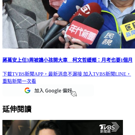
蔣萬安上任3周被譏小孩開大車 柯文哲緩頰：月考也要1個月
下載TVBS新聞APP，最新消息不漏接
加入TVBS新聞LINE，
重點新聞一次看
延伸閱讀