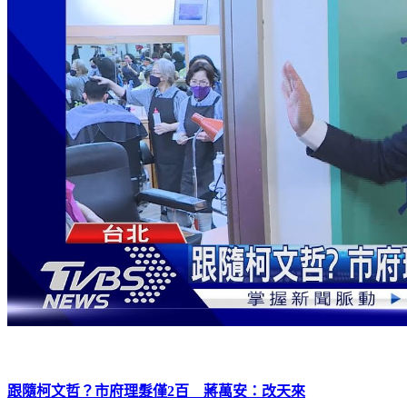
跟隨柯文哲？市府理髮僅2百 蔣萬安：改天來