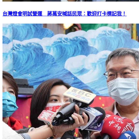
台灣燈會明試營運 蔣萬安喊話民眾：歡迎打卡標記我！