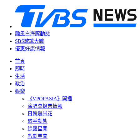
颱風白海豚動態
SBS歌謠大戰
優惠好康情報
首頁
即時
生活
政治
娛樂
《VPOPASIA》開播
演唱會搶票情報
日韓爆米花
歌手動態
綜藝星聞
戲劇星聞