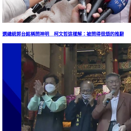
選總統郭台銘稱問神明 柯文哲這樣解：被問得很煩的推辭