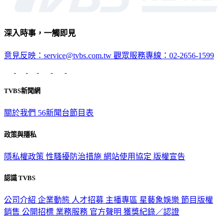
深入時事，一觸即見
意見反映：service@tvbs.com.tw
觀眾服務專線：02-2656-1599
TVBS新聞網
關於我們
56新聞台節目表
政策與隱私
隱私權政策
性騷擾防治措施
網站使用協定
版權宣告
認識 TVBS
公司介紹
企業動態
人才招募
主播專區
星藝象娛樂
節目版權
銷售
公開招標
業務服務
官方聲明
獲獎紀錄／認證