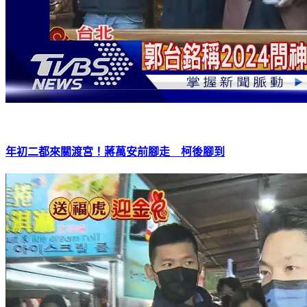
年初二都來關渡宮！蔣萬安前腳走 柯後腳到