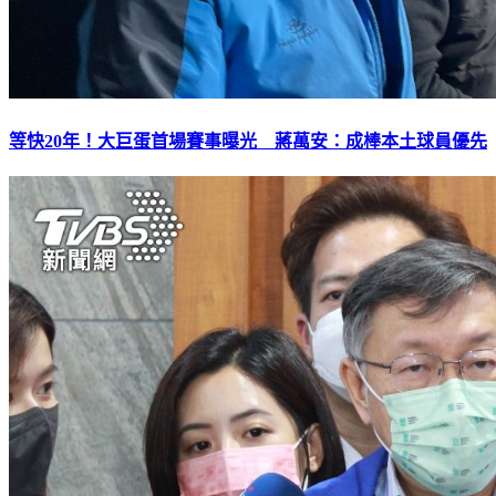
等快20年！大巨蛋首場賽事曝光 蔣萬安：成棒本土球員優先