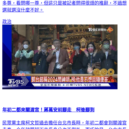
多尊，看問哪一尊，但這只是被記者問得很煩的推辭，不過想
選就選沒什麼不好。
政治
年初二都來關渡宮！蔣萬安前腳走 柯後腳到
民眾黨主席柯文哲過去擔任台北市長時，年初二都會到關渡宮