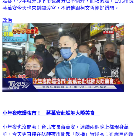
走春，今年就算卸下市長身分也不例外，而巧的是，台北市長
蔣萬安今天也來到關渡宮，不過他跟柯文哲剛好錯開。
政治
小年夜吃爆夜市！ 蔣萬安赴艋舺大啖美食
小年夜也沒閒著！台北市長蔣萬安，連續兩個晚上都現身萬
華，今天更直接在艋舺夜市開起「吃播」實境秀；雖說目的還