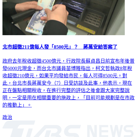
北市超徵211億每人發「8500元」？ 蔣萬安給答案了
政府去年稅收超徵4500億元，行政院長蘇貞昌日前宣布年後普
發6000元現金，而台北市議員苗博雅指出，柯文哲執政8年稅
收超徵210億元，如果平均發給市民，每人可得8500元。對
此，台北市長蔣萬安今（7）日受訪談及此事，他表示，現在
正在盤點相關稅收，在進行完整的評估之後會跟大家完整說
明，一定是用在相關重要的施政上，「目前可能規劃是在市政
的推動上」。
政治