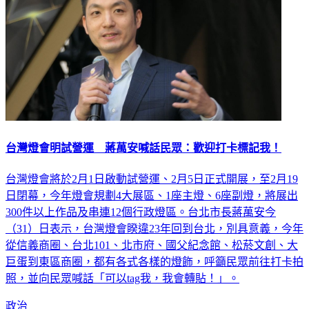
台灣燈會明試營運 蔣萬安喊話民眾：歡迎打卡標記我！
台灣燈會將於2月1日啟動試營運、2月5日正式開展，至2月19
日閉幕，今年燈會規劃4大展區、1座主燈、6座副燈，將展出
300件以上作品及串連12個行政燈區。台北市長蔣萬安今
（31）日表示，台灣燈會睽違23年回到台北，別具意義，今年
從信義商圈、台北101、北市府、國父紀念館、松菸文創、大
巨蛋到東區商圈，都有各式各樣的燈飾，呼籲民眾前往打卡拍
照，並向民眾喊話「可以tag我，我會轉貼！」。
政治