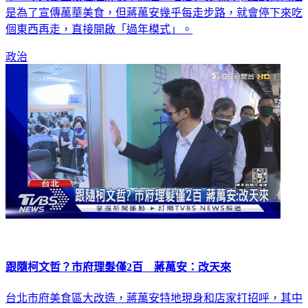
是為了宣傳萬華美食，但蔣萬安幾乎每走步路，就會停下來吃
個東西再走，直接開啟「過年模式」。
政治
跟隨柯文哲？市府理髮僅2百 蔣萬安：改天來
台北市府美食區大改造，蔣萬安特地現身和店家打招呼，其中