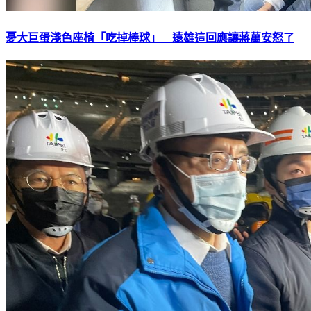
憂大巨蛋淺色座椅「吃掉棒球」 遠雄這回應讓蔣萬安怒了