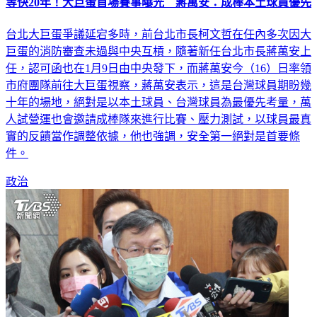
等快20年！大巨蛋首場賽事曝光 蔣萬安：成棒本土球員優先
台北大巨蛋爭議延宕多時，前台北市長柯文哲在任內多次因大
巨蛋的消防審查未過與中央互槓，隨著新任台北市長蔣萬安上
任，認可函也在1月9日由中央發下，而蔣萬安今（16）日率領
市府團隊前往大巨蛋視察，蔣萬安表示，這是台灣球員期盼幾
十年的場地，絕對是以本土球員、台灣球員為最優先考量，萬
人試營運也會邀請成棒隊來進行比賽、壓力測試，以球員最真
實的反饋當作調整依據，他也強調，安全第一絕對是首要條
件。
政治