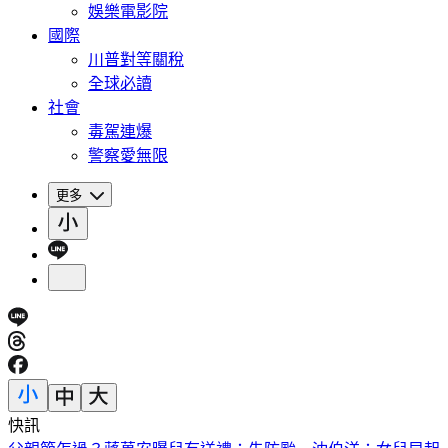
娛樂電影院
國際
川普對等關稅
全球必讀
社會
毒駕連爆
警察愛無限
更多
快訊