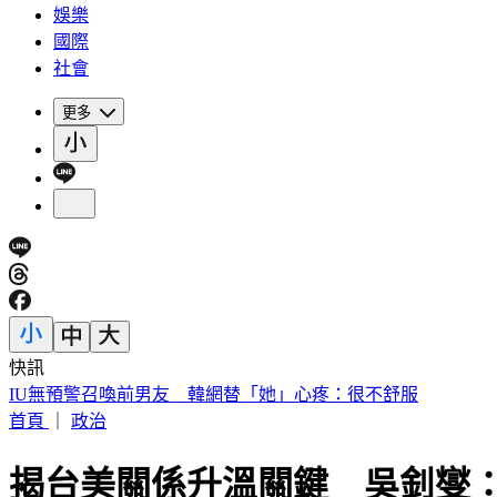
娛樂
國際
社會
更多
快訊
快訊／財神爺不在家 威力彩頭獎、二獎雙槓龜
首頁
｜
政治
揭台美關係升溫關鍵 吳釗燮