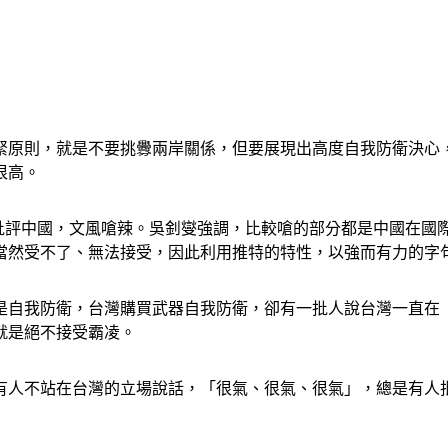
抓緊原則，就是不要挑釁兩岸關係，但要展現出高度自我防衛決
很高。
上撰文批評中國，文風嗆辣。吳釗燮強調，比較嗆的部分都是中國在
當然受不了、無法接受，因此利用推特的特性，以強而有力的字
是自我防衛，台灣購買武器自我防衛，卻有一批人說台灣一直在
就是絕不接受霸凌。
有人不站在台灣的立場說話，「很氣、很氣、很氣」，總是有人