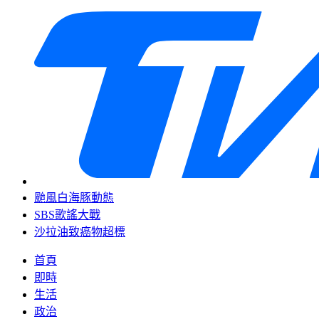
颱風白海豚動態
SBS歌謠大戰
沙拉油致癌物超標
首頁
即時
生活
政治