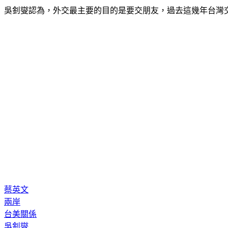
吳釗燮認為，外交最主要的目的是要交朋友，過去這幾年台灣
蔡英文
兩岸
台美關係
吳釗燮