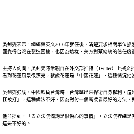
吳釗燮表示，總統蔡英文2016年就任後，清楚要求相關單位
國覺得台灣在製造困擾，也因為這樣，美方對蔡總統的信任度
主持人詢問，吳釗燮時常親自在外交部推特（Twitter）
看到花蓮風景很漂亮，就說花蓮是「中國花蓮」，這種情況他
吳釗燮強調，中國欺負台灣時，台灣跳出來捍衛自身權利，這
怪被打」，這種說法不好，因為對付一個霸凌者最好的方法，
他並提到，「去立法院備詢是很傷心的事情」，立法院裡總是
這是不好的。