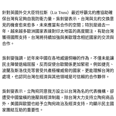
針對英國外交大臣特拉斯（Liz Truss）最近呼籲北約應協助確
保台灣有足夠自我防衛力量，吳釗燮表示，台灣與北約交換意
見的機會愈來愈多，未來應當有合作的空間；特別是過去一
年，越來越多歐洲國家表達對印太地區的高度關注，有助台灣
獲得國際支持，台灣將持續加強與美歐理念相近國家的交流與
合作。
吳釗燮強調，近年來中國在各地威逼恫嚇的作為，不僅未能讓
民主陣營退縮屈服，反而促使台歐關係更加緊密。例如捷克、
波蘭及斯洛伐克等曾受共產極權威脅的國家，更能理解台灣的
處境，也認同台灣在經濟與其他領域是可信賴的合作夥伴。
吳釗燮表示，立陶宛同意我方設立以台灣為名的代表機構，卻
遭受中國蠻橫的施壓與經濟制裁，除台灣大力支持立陶宛商品
外，美國與歐盟也給予立陶宛政治及經濟支持，均顯示民主國
家團結互助的重要性。