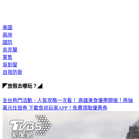
美國
兩岸
國防
烏克蘭
軍售
吳釗燮
自我防衛
◤放假去哪玩？◢
全台熱門活動、人氣攻略一次看！
高雄美食優惠開搶！再抽
萬元住宿券
下載食尚玩家APP！免費領取優惠券