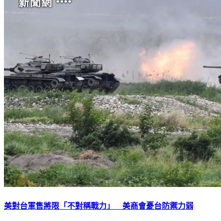
美對台軍售將限「不對稱戰力」 美商會憂台防禦力弱