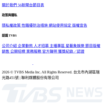
政策與隱私
隱私權政策
性騷擾防治措施
網站使用協定
版權宣告
認識 TVBS
公司介紹
企業動態
人才招募
主播專區
星藝象娛樂
節目版權
銷售
公開招標
業務服務
官方聲明
獲獎紀錄／認證
2026 © TVBS Media Inc. All Rights Reserved. 台北市內湖區瑞
光路451號 | 聯利媒體股份有限公司