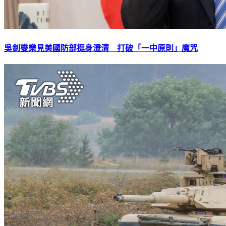
吳釗燮樂見美國防部挺身澄清 打破「一中原則」魔咒