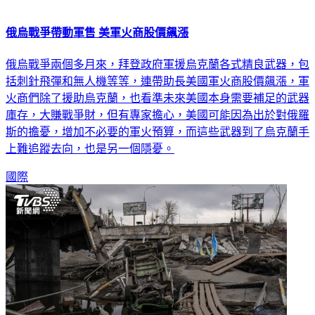
俄烏戰爭帶動軍售 美軍火商股價飆漲
俄烏戰爭兩個多月來，拜登政府軍援烏克蘭各式精良武器，包
括刺針飛彈和無人機等等，連帶助長美國軍火商股價飆漲，軍
火商們除了援助烏克蘭，也看準未來美國本身需要補足的武器
庫存，大賺戰爭財，但有專家擔心，美國可能因為出於對俄羅
斯的擔憂，增加不必要的軍火預算，而這些武器到了烏克蘭手
上難追蹤去向，也是另一個隱憂。
國際