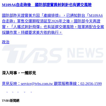
國防部昨天證實美方因「產線排擠」，已通知對台「M109A6
自走砲」軍售交運期程須延至2026年之後，國防部今天再證
實，「人攜式刺針飛彈」也有延遲交運風險，陸軍將配合全案
採購作業，持續要求美方依約執行。
政治
深入時事，一觸即見
意見反映：service@tvbs.com.tw
觀眾服務專線：02-2656-1599
TVBS新聞網
關於我們
56新聞台節目表