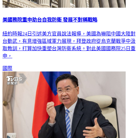
美國務院重申助台自我防衛 發展不對稱戰略
紐約時報24日引述美方官員說法報導，美國為嚇阻中國大陸對
台動武，有意增強區域軍力展現，拜登政府從烏克蘭戰爭中汲
取教訓，打算加快重塑台灣防衛系統。對此美國國務院25日重
申，
國際