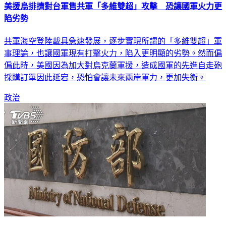
陷劣勢
共軍海空登陸載具急速發展，逐步實現所謂的「多維雙超」軍
事理論，也讓國軍現有打擊火力，陷入更明顯的劣勢。然而偏
偏此時，美國因為加大對烏克蘭軍援，造成國軍的先進自走砲
採購訂單因此延宕，恐怕會讓未來兩岸軍力，更加失衡。
政治
M109A6自走砲後 國防部證實肩射刺針也有遲交風險