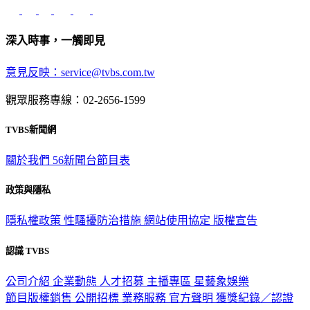
深入時事，一觸即見
意見反映：service@tvbs.com.tw
觀眾服務專線：02-2656-1599
TVBS新聞網
關於我們
56新聞台節目表
政策與隱私
隱私權政策
性騷擾防治措施
網站使用協定
版權宣告
認識 TVBS
公司介紹
企業動態
人才招募
主播專區
星藝象娛樂
節目版權銷售
公開招標
業務服務
官方聲明
獲獎紀錄／認證
2026 © TVBS Media Inc. All Rights Reserved. 台北市內湖區瑞