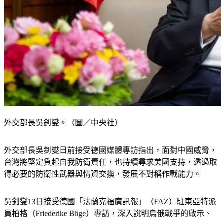
外交部長吳釗燮。（圖／中央社）
外交部長吳釗燮日前接受德國媒體專訪指出，面對中國威脅，
台灣將堅定負起自我防衛責任，也持續尋求美國支持，透過取
得必要的防衛性武器與情資交換，發展不對稱作戰能力。
吳釗燮13日接受德國「法蘭克福廣訊報」（FAZ）駐東亞特派
員柏格（Friederike Böge）專訪，深入說明烏俄戰爭的啟示、
台德關係、台灣與立陶宛關係等議題。專訪於17日在該報政治