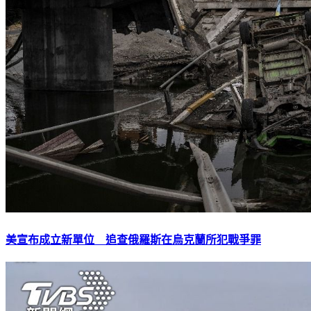
美宣布成立新單位 追查俄羅斯在烏克蘭所犯戰爭罪