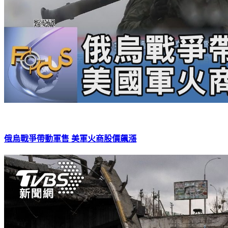
俄烏戰爭帶動軍售 美軍火商股價飆漲