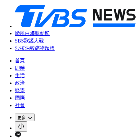
颱風白海豚動態
SBS歌謠大戰
沙拉油致癌物超標
首頁
即時
生活
政治
娛樂
國際
社會
更多