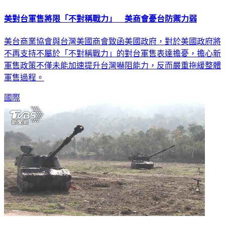
美對台軍售將限「不對稱戰力」 美商會憂台防禦力弱
美台商業協會與台灣美國商會致函美國政府，對於美國政府將
不再支持不屬於「不對稱戰力」的對台軍售表達擔憂，擔心新
軍售政策不僅未能加速提升台灣嚇阻能力，反而嚴重拖緩整體
軍售過程。
國際
美國商團指控華府 未批准重要軍售削弱台灣防禦