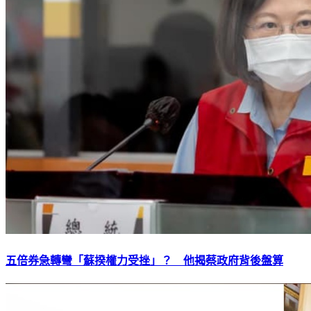
五倍券急轉彎「蘇揆權力受挫」？ 他揭蔡政府背後盤算