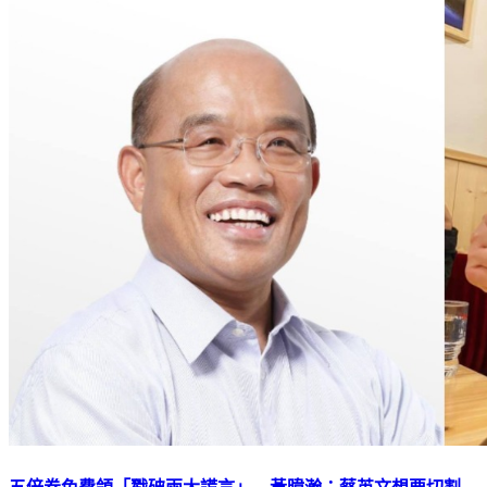
五倍券免費領「戳破兩大謊言」 黃暐瀚：蔡英文想要切割