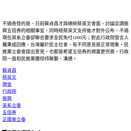
不過奇怪的是，日前蘇貞昌才與總統蔡英文會面，討論定調振
興五倍券的相關事宜，同時經蔡英文支持後才對外公布，不過
現在英系立委卻聯合要求全民免付1000元；對此行政院發言人
羅秉成回應，台灣屬於民主社會，有不同意見是正常現象，民
進黨立委會提出意見，也都是希望五倍券的規畫更完善，行政
院一直和民進黨團保持聯繫、溝通。
蘇貞昌
蔡英文
現金
行政院
振興
英系立委
五倍券
正國會立委
◤放假去哪玩？◢