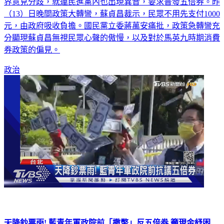
（13）日晚間政策大轉彎，蘇貞昌裁示，民眾不用先支付1000
元，由政府吸收負擔。國民黨立委蔣萬安痛批，政策急轉彎充
分顯現蘇貞昌無視民眾心聲的傲慢，以及對於馬英九時期消費
券政策的偏見。
政治
天降鈔票雨! 藍青年軍政院前「撒幣」反五倍券 籲現金紓困