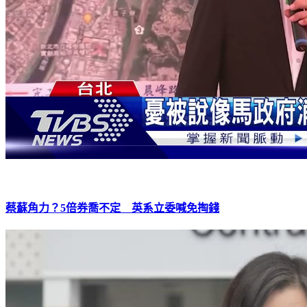
蔡蘇角力？5倍券喬不定 英系立委喊免掏錢