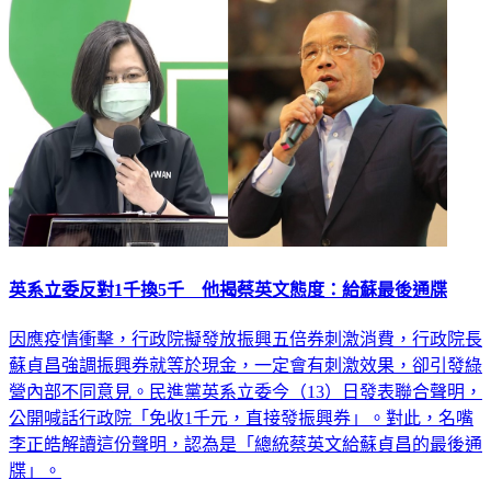
英系立委反對1千換5千 他揭蔡英文態度：給蘇最後通牒
因應疫情衝擊，行政院擬發放振興五倍券刺激消費，行政院長
蘇貞昌強調振興券就等於現金，一定會有刺激效果，卻引發綠
營內部不同意見。民進黨英系立委今（13）日發表聯合聲明，
公開喊話行政院「免收1千元，直接發振興券」。對此，名嘴
李正皓解讀這份聲明，認為是「總統蔡英文給蘇貞昌的最後通
牒」。
政治