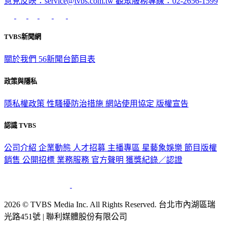
TVBS新聞網
關於我們
56新聞台節目表
政策與隱私
隱私權政策
性騷擾防治措施
網站使用協定
版權宣告
認識 TVBS
公司介紹
企業動態
人才招募
主播專區
星藝象娛樂
節目版權
銷售
公開招標
業務服務
官方聲明
獲獎紀錄／認證
2026 © TVBS Media Inc. All Rights Reserved. 台北市內湖區瑞
光路451號 | 聯利媒體股份有限公司