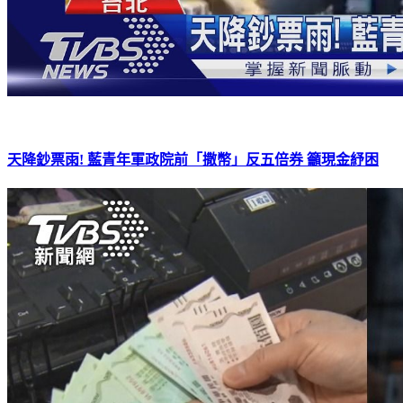
天降鈔票雨! 藍青年軍政院前「撒幣」反五倍券 籲現金紓困