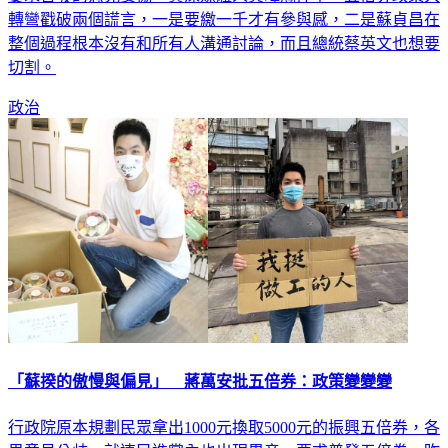
整個過程根本沒有和所有人溝通討論，而且總統蔡英文也想要
切割。
政治
「蘇揆的傲慢與偏見」 蔣萬安批五倍券：政策變變變
行政院原本規劃民眾拿出1000元換取5000元的振興五倍券，各
界意見分歧，就連民進黨內也出現異音，要求普發五倍券。昨