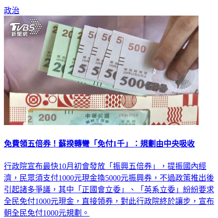
免費領五倍券！蘇揆轉彎「免付1千」：規劃由中央吸收
行政院宣布最快10月初會發放「振興五倍券」，提振國內經
濟，民眾須支付1000元現金換5000元振興券，不過政策推出後
引起諸多爭議，其中「正國會立委」、「英系立委」紛紛要求
全民免付1000元現金，直接領券，對此行政院終於讓步，宣布
朝全民免付1000元規劃。