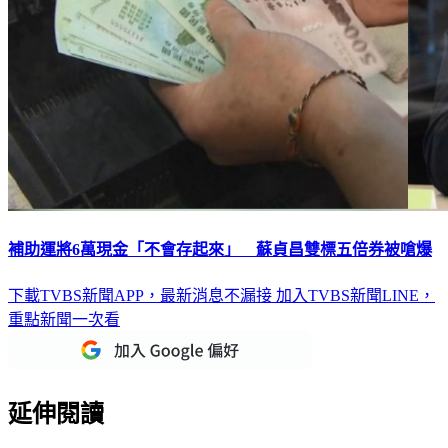
補助運將6萬現金「不會存起來」 蘇貞昌雙標五倍券被嗆爆
下載TVBS新聞APP，最新消息不漏接
加入TVBS新聞LINE，
重點新聞一次看
延伸閱讀