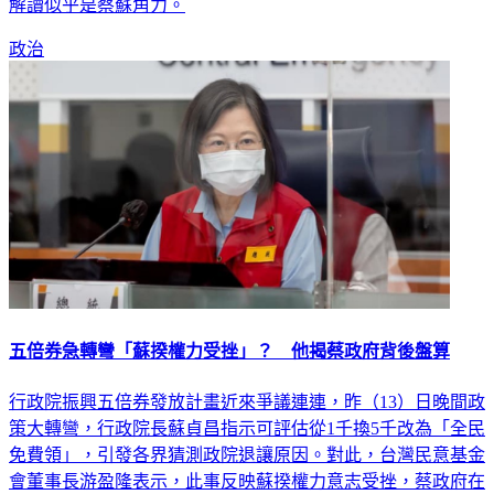
政治
五倍券急轉彎「蘇揆權力受挫」？ 他揭蔡政府背後盤算
行政院振興五倍券發放計畫近來爭議連連，昨（13）日晚間政
策大轉彎，行政院長蘇貞昌指示可評估從1千換5千改為「全民
免費領」，引發各界猜測政院退讓原因。對此，台灣民意基金
會董事長游盈隆表示，此事反映蘇揆權力意志受挫，蔡政府在
現實面的功利考量，遠超過規範面的民意至上原理，而民進黨