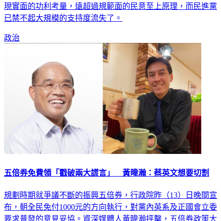
已禁不起大規模的支持度流失了。
政治
五倍券免費領「戳破兩大謊言」 黃暐瀚：蔡英文想要切割
規劃時期就爭議不斷的振興五倍券，行政院昨（13）日晚間宣
布，朝全民免付1000元的方向執行，對黨內英系及正國會立委
要求普發的意見妥協。資深媒體人黃暐瀚抨擊，五倍券政策大
轉彎戳破兩個謊言，一是要繳一千才有參與感，二是蘇貞昌在