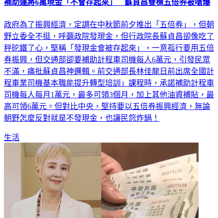
政府為了振興經濟，定調在中秋節前夕推出「五倍券」，但朝
野立委全不挺，呼籲政院發現金，但行政院長蘇貞昌卻像吃了
秤砣鐵了心，堅稱「發現金會被存起來」，一意孤行要用五倍
券振興，但交通部卻要補助計程車司機每人6萬元，引發民眾
不滿，痛批蘇貞昌神邏輯。前交通部長林佳龍日前出席全國計
程車業司機基本職能提升轉型培訓」課程時，承諾補助計程車
司機每人每月1萬元，最多可領3個月，加上其他油資補貼，最
高可領6萬元。但對比中央，堅持要以五倍券振興經濟，無論
朝野怎麼反對就是不發現金，也讓民怨炸鍋！
生活