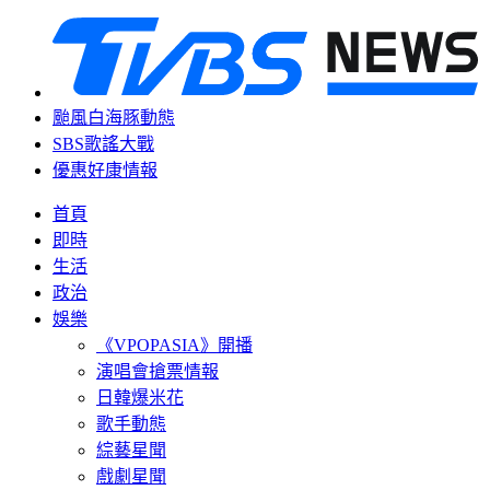
颱風白海豚動態
SBS歌謠大戰
優惠好康情報
首頁
即時
生活
政治
娛樂
《VPOPASIA》開播
演唱會搶票情報
日韓爆米花
歌手動態
綜藝星聞
戲劇星聞