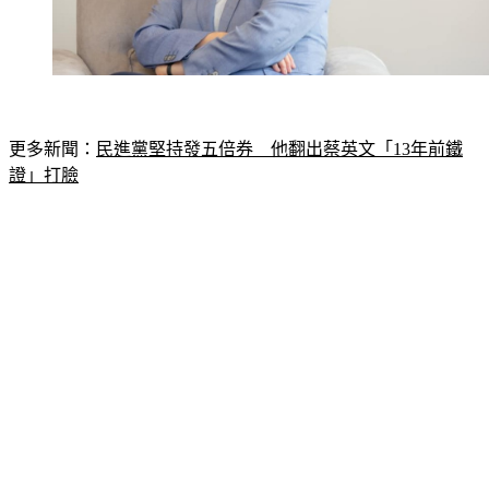
更多新聞：
民進黨堅持發五倍券　他翻出蔡英文「13年前鐵
證」打臉