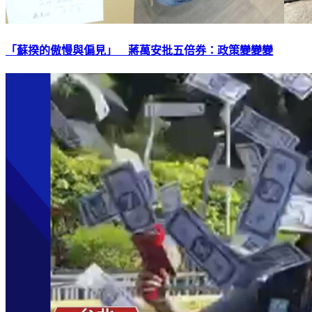
「蘇揆的傲慢與偏見」 蔣萬安批五倍券：政策變變變