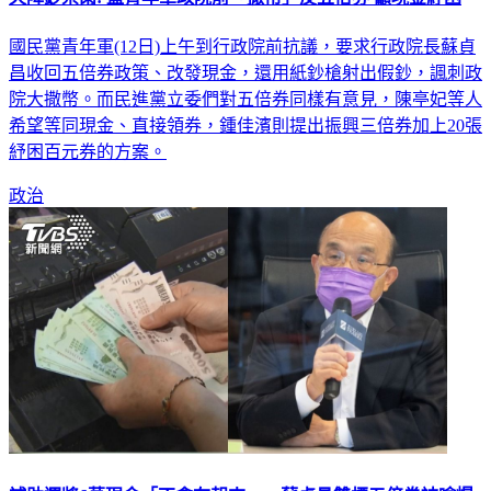
國民黨青年軍(12日)上午到行政院前抗議，要求行政院長蘇貞
昌收回五倍券政策、改發現金，還用紙鈔槍射出假鈔，諷刺政
院大撒幣。而民進黨立委們對五倍券同樣有意見，陳亭妃等人
希望等同現金、直接領券，鍾佳濱則提出振興三倍券加上20張
紓困百元券的方案。
政治
補助運將6萬現金「不會存起來」 蘇貞昌雙標五倍券被嗆爆