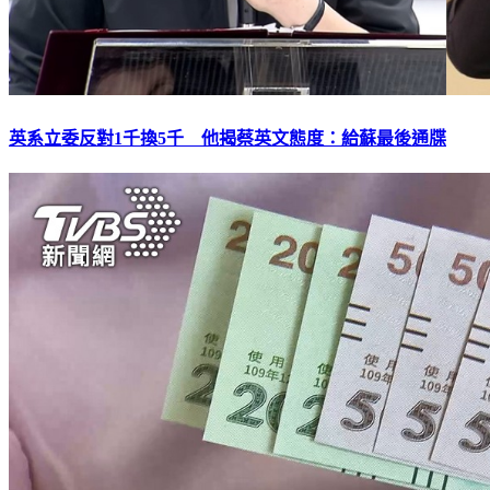
英系立委反對1千換5千 他揭蔡英文態度：給蘇最後通牒