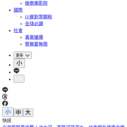
娛樂電影院
國際
川普對等關稅
全球必讀
社會
毒駕連爆
警察愛無限
更多
快訊