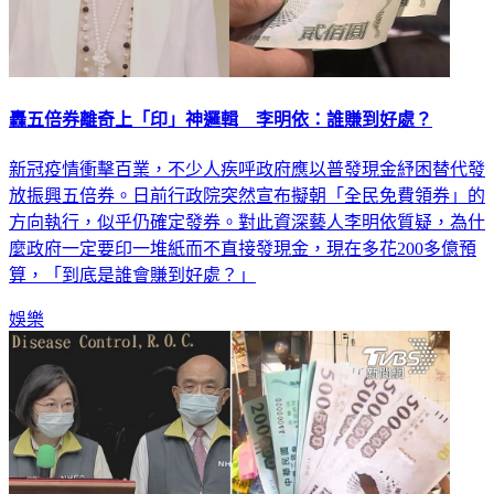
轟五倍券離奇上「印」神邏輯 李明依：誰賺到好處？
新冠疫情衝擊百業，不少人疾呼政府應以普發現金紓困替代發
放振興五倍券。日前行政院突然宣布擬朝「全民免費領券」的
方向執行，似乎仍確定發券。對此資深藝人李明依質疑，為什
麼政府一定要印一堆紙而不直接發現金，現在多花200多億預
算，「到底是誰會賺到好處？」
娛樂