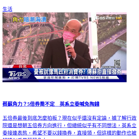
生活
蔡蘇角力？5倍券喬不定 英系立委喊免掏錢
五倍券最後到底怎麼拍板？現在似乎還沒有定論，據了解行政
院還是想朝五倍券方向進行，但總統似乎有不同想法，英系立
委接連表態，希望不要以錢換券，直接領，但這樣的動作也被
解讀似乎是蔡蘇角力。