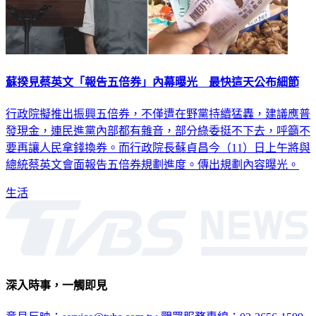
蘇揆見蔡英文「報告五倍券」內幕曝光 最快這天公布細節
行政院擬推出振興五倍券，不僅遭在野黨持續猛轟，建議應普
發現金，連民進黨內部都有雜音，部分綠委挺不下去，呼籲不
要再讓人民拿錢換券。而行政院長蘇貞昌今（11）日上午將與
總統蔡英文會面報告五倍券規劃進度。傳出規劃內容曝光。
生活
深入時事，一觸即見
意見反映：service@tvbs.com.tw
觀眾服務專線：02-2656-1599