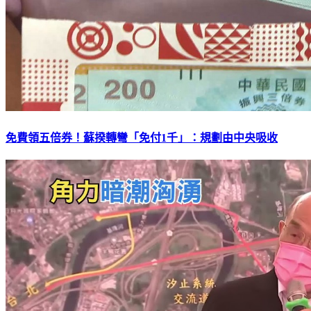
免費領五倍券！蘇揆轉彎「免付1千」：規劃由中央吸收