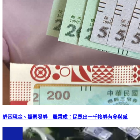
紓困現金、振興發券 羅秉成：民眾出一千換券有參與感