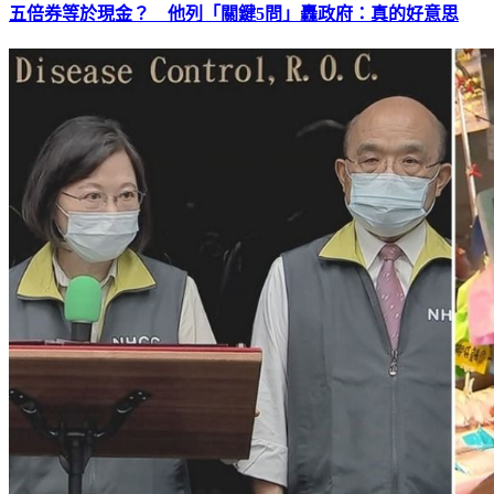
五倍券等於現金？ 他列「關鍵5問」轟政府：真的好意思