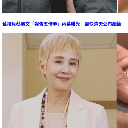
蘇揆見蔡英文「報告五倍券」內幕曝光 最快這天公布細節