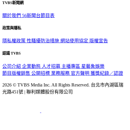
TVBS新聞網
關於我們
56新聞台節目表
政策與隱私
隱私權政策
性騷擾防治措施
網站使用協定
版權宣告
認識 TVBS
公司介紹
企業動態
人才招募
主播專區
星藝象娛樂
節目版權銷售
公開招標
業務服務
官方聲明
獲獎紀錄／認證
2026 © TVBS Media Inc. All Rights Reserved. 台北市內湖區瑞
光路451號 | 聯利媒體股份有限公司