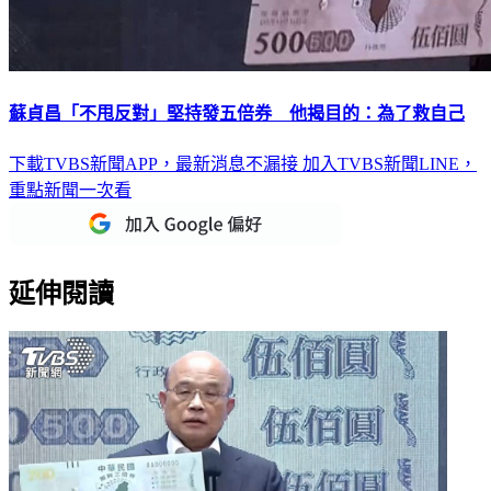
蘇貞昌「不甩反對」堅持發五倍券 他揭目的：為了救自己
下載TVBS新聞APP，最新消息不漏接
加入TVBS新聞LINE，
重點新聞一次看
延伸閱讀