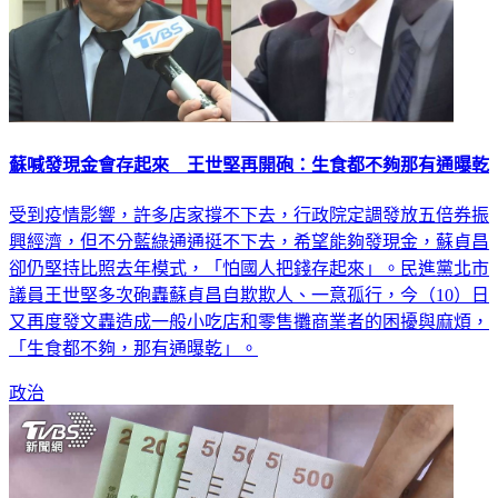
蘇喊發現金會存起來 王世堅再開砲：生食都不夠那有通曝乾
受到疫情影響，許多店家撐不下去，行政院定調發放五倍券振
興經濟，但不分藍綠通通挺不下去，希望能夠發現金，蘇貞昌
卻仍堅持比照去年模式，「怕國人把錢存起來」。民進黨北市
議員王世堅多次砲轟蘇貞昌自欺欺人、一意孤行，今（10）日
又再度發文轟造成一般小吃店和零售攤商業者的困擾與麻煩，
「生食都不夠，那有通曝乾」。
政治