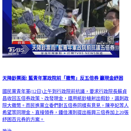
天降鈔票雨! 藍青年軍政院前「撒幣」反五倍券 籲現金紓困
國民黨青年軍(12日)上午到行政院前抗議，要求行政院長蘇貞
昌收回五倍券政策、改發現金，還用紙鈔槍射出假鈔，諷刺政
院大撒幣。而民進黨立委們對五倍券同樣有意見，陳亭妃等人
希望等同現金、直接領券，鍾佳濱則提出振興三倍券加上20張
紓困百元券的方案。