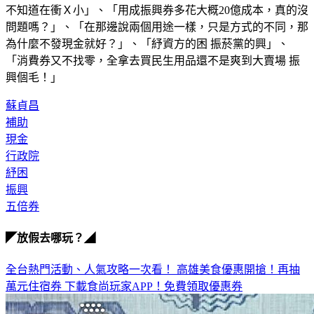
不知道在衝Ｘ小」、「用成振興券多花大概20億成本，真的沒
問題嗎？」、「在那邊說兩個用途一樣，只是方式的不同，那
為什麼不發現金就好？」、「紓資方的困 振菸黨的興」、
「消費券又不找零，全拿去買民生用品還不是爽到大賣場 振
興個毛！」
蘇貞昌
補助
現金
行政院
紓困
振興
五倍券
◤放假去哪玩？◢
全台熱門活動、人氣攻略一次看！
高雄美食優惠開搶！再抽
萬元住宿券
下載食尚玩家APP！免費領取優惠券