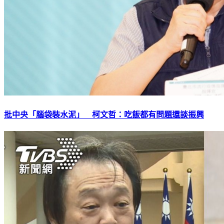
批中央「腦袋裝水泥」 柯文哲：吃飯都有問題還談振興