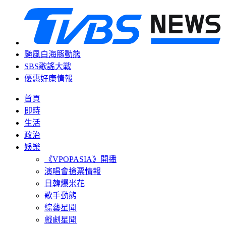
颱風白海豚動態
SBS歌謠大戰
優惠好康情報
首頁
即時
生活
政治
娛樂
《VPOPASIA》開播
演唱會搶票情報
日韓爆米花
歌手動態
綜藝星聞
戲劇星聞