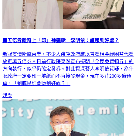
轟五倍券離奇上「印」神邏輯 李明依：誰賺到好處？
新冠疫情衝擊百業，不少人疾呼政府應以普發現金紓困替代發
放振興五倍券。日前行政院突然宣布擬朝「全民免費領券」的
方向執行，似乎仍確定發券。對此資深藝人李明依質疑，為什
麼政府一定要印一堆紙而不直接發現金，現在多花200多億預
算，「到底是誰會賺到好處？」
娛樂