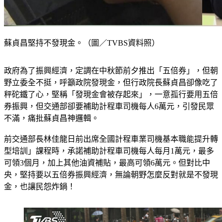
蘇貞昌堅持不發現金。（圖／TVBS資料照）
政府為了振興經濟，定調在中秋節前夕推出「五倍券」，但朝
野立委全不挺，呼籲政院發現金，但行政院長蘇貞昌卻像吃了
秤砣鐵了心，堅稱「發現金會被存起來」，一意孤行要用五倍
券振興，但交通部卻要補助計程車司機每人6萬元，引發民眾
不滿，痛批蘇貞昌神邏輯。
前交通部長林佳龍日前出席全國計程車業司機基本職能提升轉
型培訓」課程時，承諾補助計程車司機每人每月1萬元，最多
可領3個月，加上其他油資補貼，最高可領6萬元。但對比中
央，堅持要以五倍券振興經濟，無論朝野怎麼反對就是不發現
金，也讓民怨炸鍋！