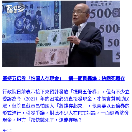
堅持五倍券「怕國人存現金」 網一面倒轟爆：快餓死還存
行政院日前表示接下來預計發放「振興五倍券」，但有不少立
委認為今（2021）年的困境必須直接發現金，才能實質幫助民
眾，但院長蘇貞昌怕國人「將錢存起來」，執意要以五倍券的
形式進行，引發爭議，對此不少人在PTT討論，一面倒希望發
現金，坦言「都快餓死了，還能存嗎？」
生活