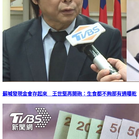
蘇喊發現金會存起來 王世堅再開砲：生食都不夠那有通曝乾