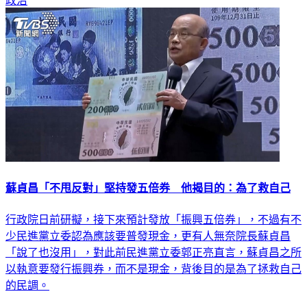
政治
蘇貞昌「不甩反對」堅持發五倍券 他揭目的：為了救自己
行政院日前研擬，接下來預計發放「振興五倍券」，不過有不
少民進黨立委認為應該要普發現金，更有人無奈院長蘇貞昌
「說了也沒用」，對此前民進黨立委郭正亮直言，蘇貞昌之所
以執意要發行振興券，而不是現金，背後目的是為了拯救自己
的民調。