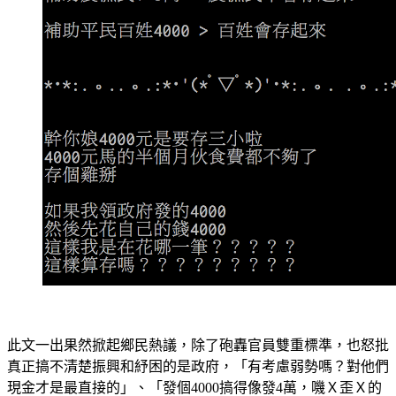
此文一出果然掀起鄉民熱議，除了砲轟官員雙重標準，也怒批
真正搞不清楚振興和紓困的是政府，「有考慮弱勢嗎？對他們
現金才是最直接的」、「發個4000搞得像發4萬，嘰Ｘ歪Ｘ的