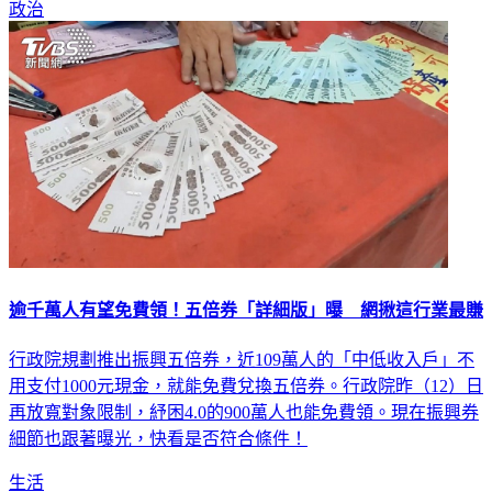
政治
逾千萬人有望免費領！五倍券「詳細版」曝 網揪這行業最賺
行政院規劃推出振興五倍券，近109萬人的「中低收入戶」不
用支付1000元現金，就能免費兌換五倍券。行政院昨（12）日
再放寬對象限制，紓困4.0的900萬人也能免費領。現在振興券
細節也跟著曝光，快看是否符合條件！
生活