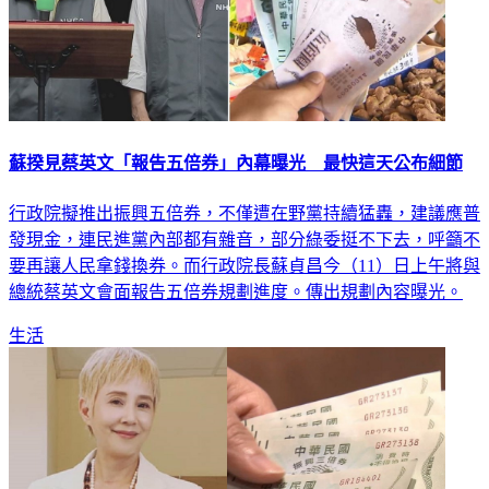
蘇揆見蔡英文「報告五倍券」內幕曝光 最快這天公布細節
行政院擬推出振興五倍券，不僅遭在野黨持續猛轟，建議應普
發現金，連民進黨內部都有雜音，部分綠委挺不下去，呼籲不
要再讓人民拿錢換券。而行政院長蘇貞昌今（11）日上午將與
總統蔡英文會面報告五倍券規劃進度。傳出規劃內容曝光。
生活