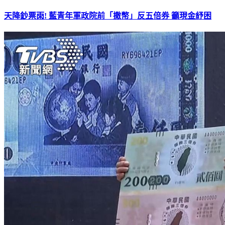
天降鈔票雨! 藍青年軍政院前「撒幣」反五倍券 籲現金紓困