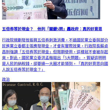
五倍券等於現金？ 他列「關鍵5問」轟政府：真的好意思
行政院規劃發放振興五倍券刺激消費，不過國民黨立委與部分
民進黨立委都主張應發現金，才會有實際效果，行政院長蘇貞
昌則強調「五倍券等於現金」但限期使用，這樣就不會被存起
來。對此，國民黨立委洪孟楷拋出「5大問題」，質疑這明明
是人民的納稅錢，卻要繞一大圈才能領到，「真的好意思向國
人說五倍券等於現金？」
政治