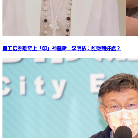
轟五倍券離奇上「印」神邏輯 李明依：誰賺到好處？