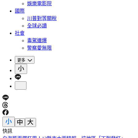
娛樂電影院
國際
川普對等關稅
全球必讀
社會
毒駕連爆
警察愛無限
更多
快訊