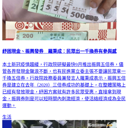
紓困現金、振興發券 羅秉成：民眾出一千換券有參與感
本土新冠疫情趨緩，行政院研擬最快9月推出振興五倍券，儘
管各界發現金聲浪不斷，也有民進黨立委主張不要讓民眾拿一
千換五倍券。行政院政務委員兼發言人羅秉成表示，振興五倍
券是建立在去年（2020）三倍券成功的基礎上，在整體策略上
已經有發放現金，紓困方案就有許多民眾受惠，直接拿到現
金，振興券則是可以短時間內刺激經濟，使活絡經濟成為全民
運動。
生活