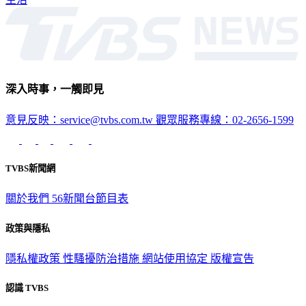
深入時事，一觸即見
意見反映：service@tvbs.com.tw
觀眾服務專線：02-2656-1599
TVBS新聞網
關於我們
56新聞台節目表
政策與隱私
隱私權政策
性騷擾防治措施
網站使用協定
版權宣告
認識 TVBS