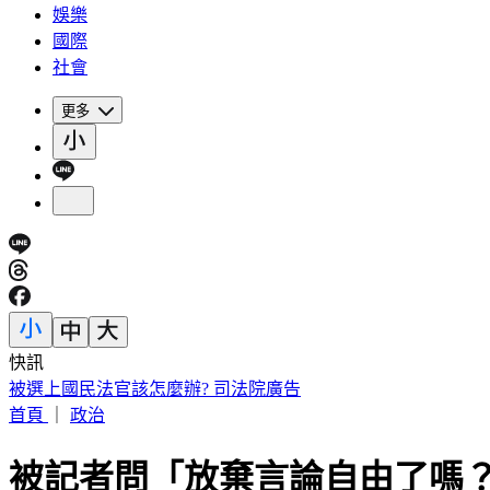
娛樂
國際
社會
更多
快訊
被選上國民法官該怎麼辦? 司法院廣告
首頁
｜
政治
被記者問「放棄言論自由了嗎