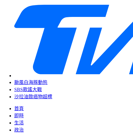
颱風白海豚動態
SBS歌謠大戰
沙拉油致癌物超標
首頁
即時
生活
政治