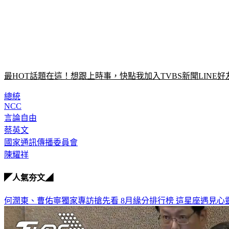
最HOT話題在這！想跟上時事，快點我加入TVBS新聞LINE好
總統
NCC
言論自由
蔡英文
國家通訊傳播委員會
陳耀祥
◤人氣夯文◢
何潤東、曹佑寧獨家專訪搶先看
8月緣分排行榜 這星座遇見心