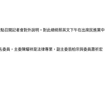
2點召開記者會對外說明。對此總統蔡英文下午在出席民進黨中
的7名委員，主委陳耀祥是法律專業，副主委翁柏宗與委員蕭祈宏