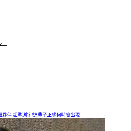
友！
靈夥伴
超準測字!這輩子正緣何時會出現