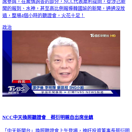
席參與，在案情詢答的部分，NCC代表犀利提問，從涉己新
聞的報到、水神，甚至高比例報導韓國瑜的新聞，通通沒放
過，整場4個小時的聽證會，火花十足！
政治
NCC中天換照聽證會 蔡衍明親自出席坐鎮
「中天新聞台」換照聽證會上午登場，神旺投資董事長蔡衍明