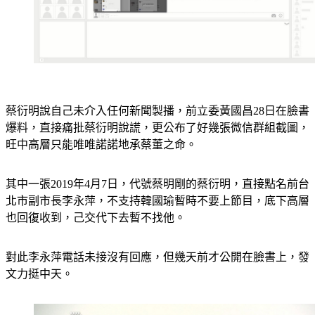
蔡衍明說自己未介入任何新聞製播，前立委黃國昌28日在臉書
爆料，直接痛批蔡衍明說謊，更公布了好幾張微信群組截圖，
旺中高層只能唯唯諾諾地承蔡董之命。
其中一張2019年4月7日，代號蔡明剛的蔡衍明，直接點名前台
北市副市長李永萍，不支持韓國瑜暫時不要上節目，底下高層
也回復收到，己交代下去暫不找他。
對此李永萍電話未接沒有回應，但幾天前才公開在臉書上，發
文力挺中天。