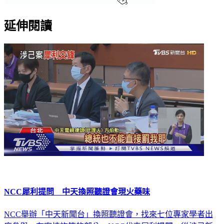
延伸閱讀
NCC犀利提問 中天換照聽證會現火藥味
NCC舉辦「中天新聞台」換照聽證會，找來七位專家學者出