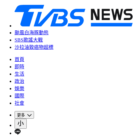
颱風白海豚動態
SBS歌謠大戰
沙拉油致癌物超標
首頁
即時
生活
政治
娛樂
國際
社會
更多