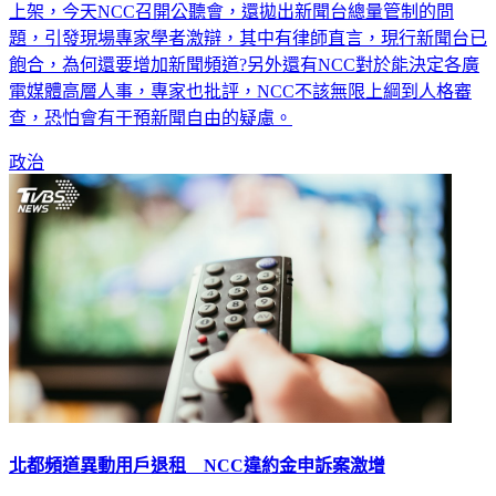
上架，今天NCC召開公聽會，還拋出新聞台總量管制的問
題，引發現場專家學者激辯，其中有律師直言，現行新聞台已
飽合，為何還要增加新聞頻道?另外還有NCC對於能決定各廣
電媒體高層人事，專家也批評，NCC不該無限上綱到人格審
查，恐怕會有干預新聞自由的疑慮。
政治
北都頻道異動用戶退租 NCC違約金申訴案激增