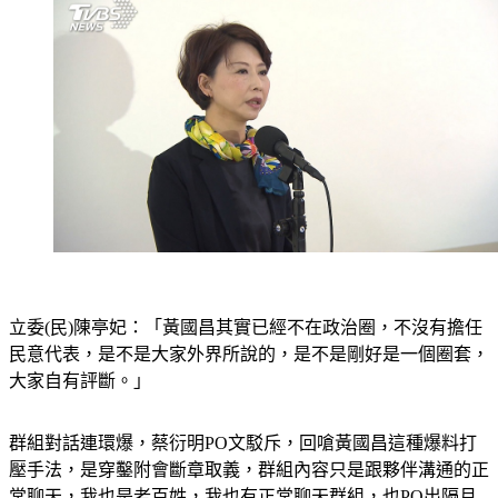
立委(民)陳亭妃：「黃國昌其實已經不在政治圈，不沒有擔任
民意代表，是不是大家外界所說的，是不是剛好是一個圈套，
大家自有評斷。」
群組對話連環爆，蔡衍明PO文駁斥，回嗆黃國昌這種爆料打
壓手法，是穿鑿附會斷章取義，群組內容只是跟夥伴溝通的正
常聊天，我也是老百姓，我也有正常聊天群組，也PO出隔月