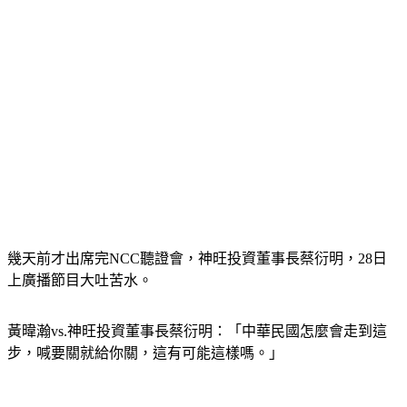
幾天前才出席完NCC聽證會，神旺投資董事長蔡衍明，28日
上廣播節目大吐苦水。
黃暐瀚vs.神旺投資董事長蔡衍明：「中華民國怎麼會走到這
步，喊要關就給你關，這有可能這樣嗎。」