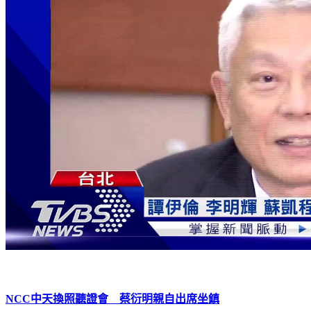
NCC中天換照聽證會 蔡衍明親自出席坐鎮