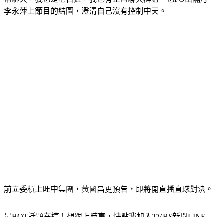
李永萍上節目的結圖，澄清自己沒有控制中天。
前立委槓上旺中集團，黃國昌更預告，即將開直播直球對決。
最HOT話題在這！想跟上時事，快點我加入TVBS新聞LINE