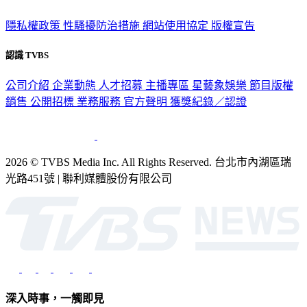
隱私權政策
性騷擾防治措施
網站使用協定
版權宣告
認識 TVBS
公司介紹
企業動態
人才招募
主播專區
星藝象娛樂
節目版權
銷售
公開招標
業務服務
官方聲明
獲獎紀錄／認證
2026 © TVBS Media Inc. All Rights Reserved. 台北市內湖區瑞
光路451號 | 聯利媒體股份有限公司
深入時事，一觸即見