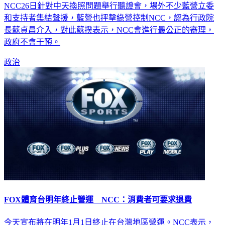
NCC26日針對中天換照問題舉行聽證會，場外不少藍營立委
和支持者集結聲援，藍營也抨擊綠營控制NCC，認為行政院
長蘇貞昌介入，對此蘇揆表示，NCC會進行最公正的審理，
政府不會干預。
政治
FOX體育台明年終止營運 NCC：消費者可要求退費
今天宣布將在明年1月1日終止在台灣地區營運。NCC表示，