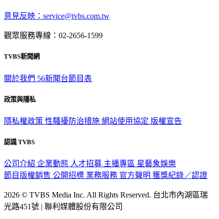
意見反映：service@tvbs.com.tw
觀眾服務專線：02-2656-1599
TVBS新聞網
關於我們
56新聞台節目表
政策與隱私
隱私權政策
性騷擾防治措施
網站使用協定
版權宣告
認識 TVBS
公司介紹
企業動態
人才招募
主播專區
星藝象娛樂
節目版權銷售
公開招標
業務服務
官方聲明
獲獎紀錄／認證
2026 © TVBS Media Inc. All Rights Reserved. 台北市內湖區瑞
光路451號 | 聯利媒體股份有限公司