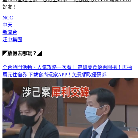
好友！
NCC
中天
新聞台
旺中集團
◤放假去哪玩？◢
全台熱門活動、人氣攻略一次看！
高雄美食優惠開搶！再抽
萬元住宿券
下載食尚玩家APP！免費領取優惠券