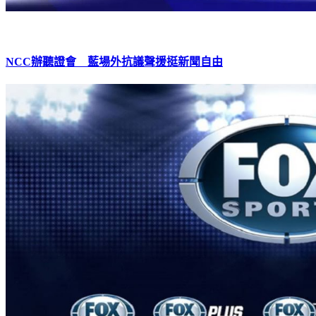
NCC辦聽證會 藍場外抗議聲援挺新聞自由