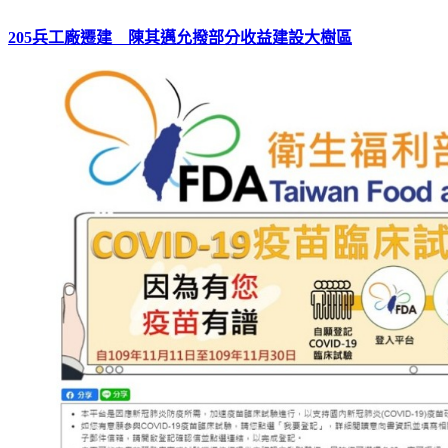
205兵工廠遷建 陳其邁允撥部分收益建設大樹區