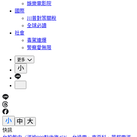
娛樂電影院
國際
川普對等關稅
全球必讀
社會
毒駕連爆
警察愛無限
更多
快訊