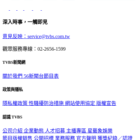
深入時事，一觸即見
意見反映：service@tvbs.com.tw
觀眾服務專線：02-2656-1599
TVBS新聞網
關於我們
56新聞台節目表
政策與隱私
隱私權政策
性騷擾防治措施
網站使用協定
版權宣告
認識 TVBS
公司介紹
企業動態
人才招募
主播專區
星藝象娛樂
節目版權銷售
公開招標
業務服務
官方聲明
獲獎紀錄／認證