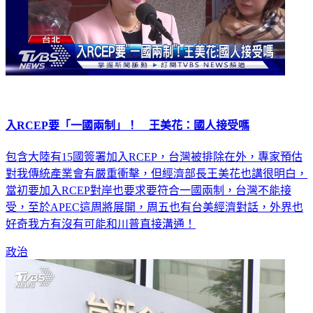
入RCEP要「一國兩制」！ 王美花：國人接受嗎
包含大陸有15國簽署加入RCEP，台灣被排除在外，專家預估
對我傳統產業會有嚴重衝擊，但經濟部長王美花也講很明白，
當初要加入RCEP對岸也要求要符合一國兩制，台灣不能接
受，至於APEC這周將展開，周五也有台美經濟對話，外界也
好奇我方有沒有可能和川普直接溝通！
政治