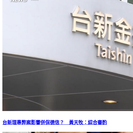
台新理專弊案影響併保德信？ 黃天牧：綜合審酌