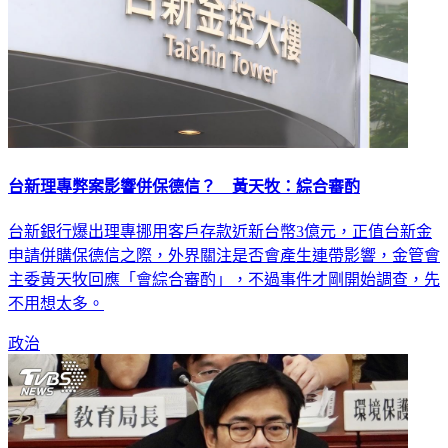
台新理專弊案影響併保德信？ 黃天牧：綜合審酌
台新銀行爆出理專挪用客戶存款近新台幣3億元，正值台新金
申請併購保德信之際，外界關注是否會產生連帶影響，金管會
主委黃天牧回應「會綜合審酌」，不過事件才剛開始調查，先
不用想太多。
政治