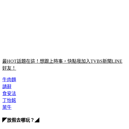
最HOT話題在這！想跟上時事，快點我加入TVBS新聞LINE
好友！
牛肉麵
請辭
食安法
丁怡銘
萊牛
◤放假去哪玩？◢
全台熱門活動、人氣攻略一次看！
高雄美食優惠開搶！再抽