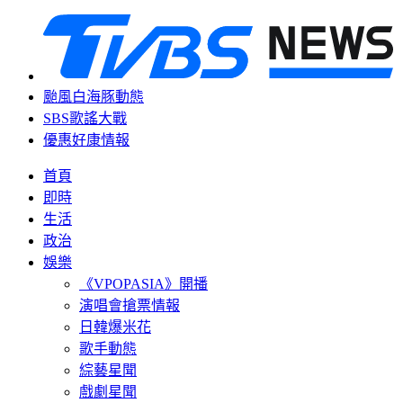
颱風白海豚動態
SBS歌謠大戰
優惠好康情報
首頁
即時
生活
政治
娛樂
《VPOPASIA》開播
演唱會搶票情報
日韓爆米花
歌手動態
綜藝星聞
戲劇星聞