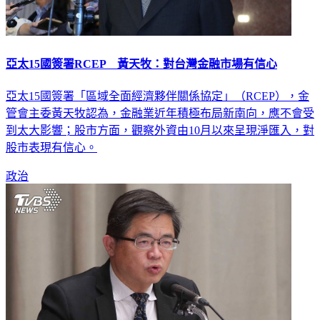
亞太15國簽署RCEP 黃天牧：對台灣金融市場有信心
亞太15國簽署「區域全面經濟夥伴關係協定」（RCEP），金
管會主委黃天牧認為，金融業近年積極布局新南向，應不會受
到太大影響；股市方面，觀察外資由10月以來呈現淨匯入，對
股市表現有信心。
政治