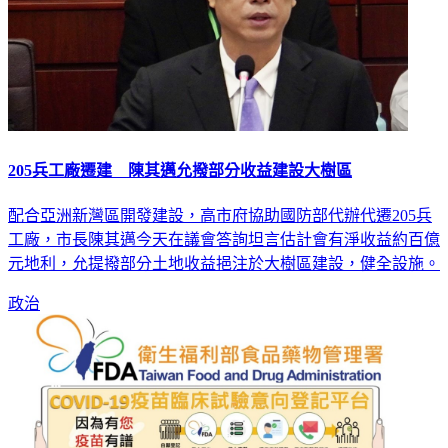
205兵工廠遷建 陳其邁允撥部分收益建設大樹區
配合亞洲新灣區開發建設，高市府協助國防部代辦代遷205兵
工廠，市長陳其邁今天在議會答詢坦言估計會有淨收益約百億
元地利，允提撥部分土地收益挹注於大樹區建設，健全設施。
政治