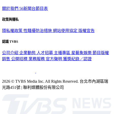
關於我們
56新聞台節目表
政策與隱私
隱私權政策
性騷擾防治措施
網站使用協定
版權宣告
認識 TVBS
公司介紹
企業動態
人才招募
主播專區
星藝象娛樂
節目版權
銷售
公開招標
業務服務
官方聲明
獲獎紀錄／認證
2026 © TVBS Media Inc. All Rights Reserved. 台北市內湖區瑞
光路451號 | 聯利媒體股份有限公司