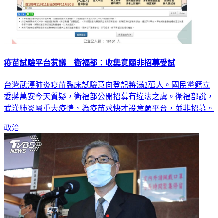
疫苗試驗平台惹議 衛福部：收集意願非招募受試
台灣武漢肺炎疫苗臨床試驗意向登記將滿2萬人。國民黨籍立
委蔣萬安今天質疑，衛福部公開招募有違法之虞。衛福部說，
武漢肺炎屬重大疫情，為疫苗求快才設意願平台，並非招募。
政治