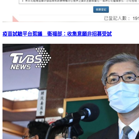
疫苗試驗平台惹議 衛福部：收集意願非招募受試