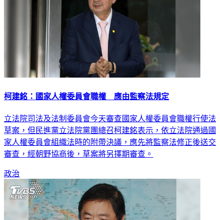
柯建銘：國家人權委員會職權 應由監察法規定
立法院司法及法制委員會今天審查國家人權委員會職權行使法
草案，但民進黨立法院黨團總召柯建銘表示，依立法院通過國
家人權委員會組織法時的附帶決議，應先將監察法修正後送交
審查，經朝野協商後，草案將另擇期審查。
政治