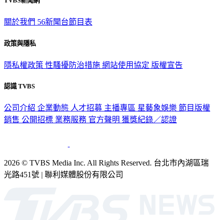
TVBS新聞網
關於我們
56新聞台節目表
政策與隱私
隱私權政策
性騷擾防治措施
網站使用協定
版權宣告
認識 TVBS
公司介紹
企業動態
人才招募
主播專區
星藝象娛樂
節目版權
銷售
公開招標
業務服務
官方聲明
獲獎紀錄／認證
2026 © TVBS Media Inc. All Rights Reserved. 台北市內湖區瑞
光路451號 | 聯利媒體股份有限公司