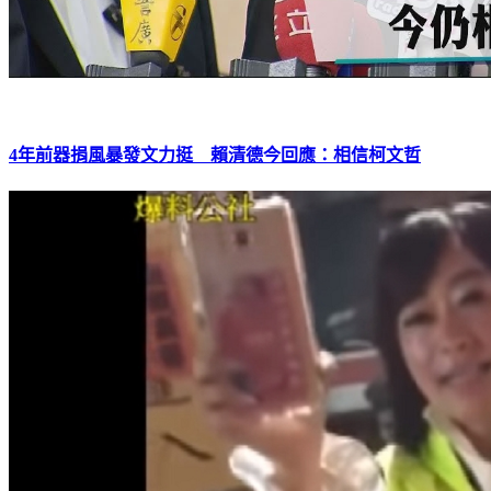
4年前器捐風暴發文力挺 賴清德今回應：相信柯文哲