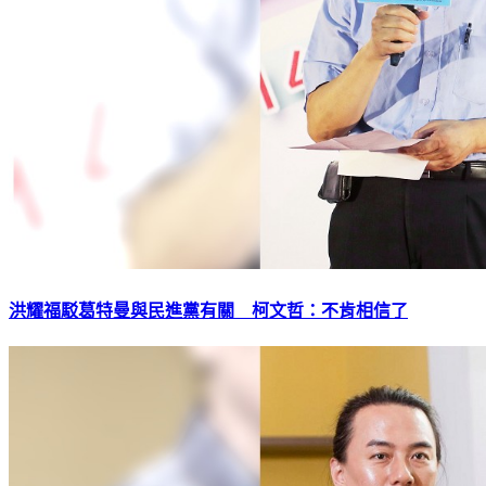
洪耀福駁葛特曼與民進黨有關 柯文哲：不肯相信了