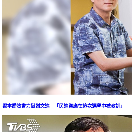
翟本喬臉書力挺謝文進 「民進黨應在這次選舉中被教訓」