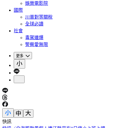
娛樂電影院
國際
川普對等關稅
全球必讀
社會
毒駕連爆
警察愛無限
更多
快訊