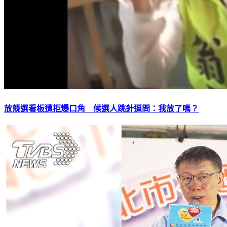
放競選看板遭拒爆口角 候選人跳針逼問：我放了嗎？