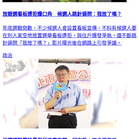
放競選看板遭拒爆口角 候選人跳針逼問：我放了嗎？
年底選戰倒數，不少候選人會設置看板宣傳，不料有候選人要
在別人家空地放置選舉看板遭拒，與住戶爆發爭執，還不斷跳
針逼問「我放了嗎？」影片曝光後在網路上引發爭議。
政治