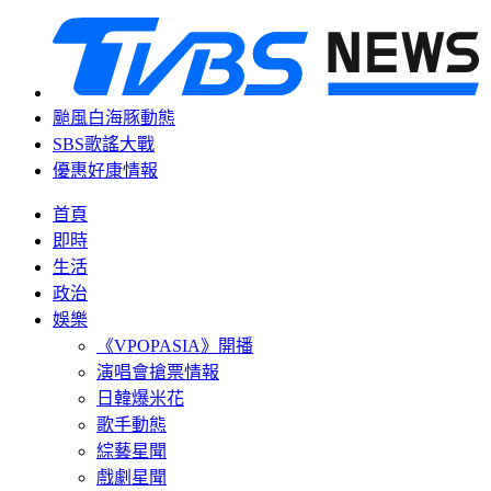
颱風白海豚動態
SBS歌謠大戰
優惠好康情報
首頁
即時
生活
政治
娛樂
《VPOPASIA》開播
演唱會搶票情報
日韓爆米花
歌手動態
綜藝星聞
戲劇星聞