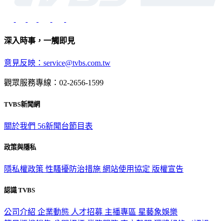
深入時事，一觸即見
意見反映：service@tvbs.com.tw
觀眾服務專線：02-2656-1599
TVBS新聞網
關於我們
56新聞台節目表
政策與隱私
隱私權政策
性騷擾防治措施
網站使用協定
版權宣告
認識 TVBS
公司介紹
企業動態
人才招募
主播專區
星藝象娛樂