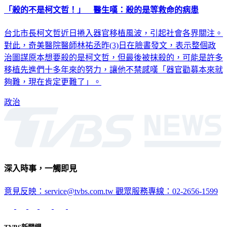
「殺的不是柯文哲！」 醫生嘆：殺的是等救命的病患
台北市長柯文哲近日捲入器官移植風波，引起社會各界關注。
對此，奇美醫院醫師林祐丞昨(3)日在臉書發文，表示整個政
治圖謀原本想要殺的是柯文哲，但最後被抹殺的，可能是許多
移植先進們十多年來的努力，讓他不禁感嘆「器官勸募本來就
夠難，現在肯定更難了」。
政治
深入時事，一觸即見
意見反映：service@tvbs.com.tw
觀眾服務專線：02-2656-1599