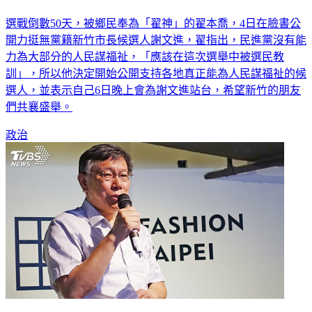
選戰倒數50天，被鄉民奉為「翟神」的翟本喬，4日在臉書公
開力挺無黨籍新竹市長候選人謝文進，翟指出，民進黨沒有能
力為大部分的人民謀福祉，「應該在這次選舉中被選民教
訓」，所以他決定開始公開支持各地真正能為人民謀福祉的候
選人，並表示自己6日晚上會為謝文進站台，希望新竹的朋友
們共襄盛舉。
政治