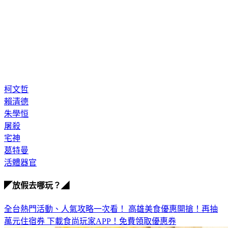
柯文哲
賴清德
朱學恒
屠殺
宅神
葛特曼
活體器官
◤放假去哪玩？◢
全台熱門活動、人氣攻略一次看！
高雄美食優惠開搶！再抽
萬元住宿券
下載食尚玩家APP！免費領取優惠券