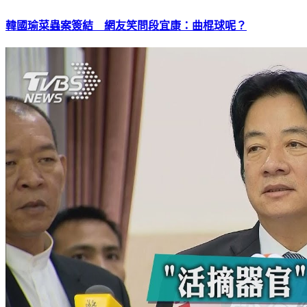
韓國瑜菜蟲案簽結 網友笑問段宜康：曲棍球呢？