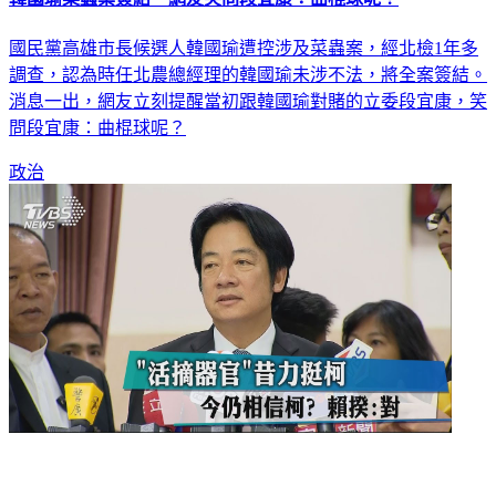
國民黨高雄市長候選人韓國瑜遭控涉及菜蟲案，經北檢1年多
調查，認為時任北農總經理的韓國瑜未涉不法，將全案簽結。
消息一出，網友立刻提醒當初跟韓國瑜對賭的立委段宜康，笑
問段宜康：曲棍球呢？
政治