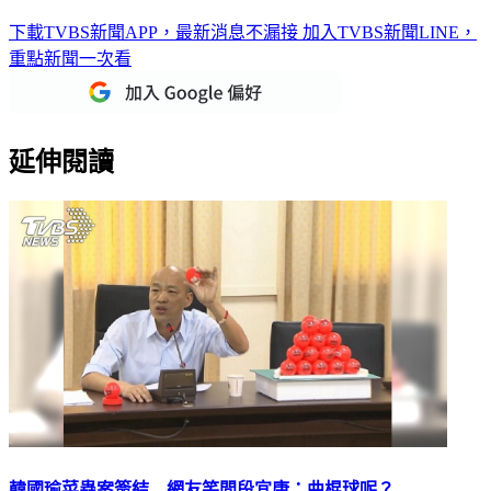
下載TVBS新聞APP，最新消息不漏接
加入TVBS新聞LINE，
重點新聞一次看
延伸閱讀
韓國瑜菜蟲案簽結 網友笑問段宜康：曲棍球呢？