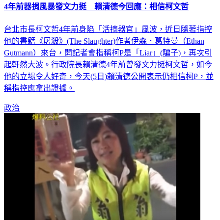
4年前器捐風暴發文力挺 賴清德今回應：相信柯文哲
台北市長柯文哲4年前身陷「活摘器官」風波，近日隨著指控
他的書籍《屠殺》(The Slaughter)作者伊森．葛特曼（Ethan
Gutmann）來台，開記者會指稱柯P是「Liar」(騙子)，再次引
起軒然大波。行政院長賴清德4年前曾發文力挺柯文哲，如今
他的立場令人好奇，今天(5日)賴清德公開表示仍相信柯P，並
稱指控應拿出證據。
政治