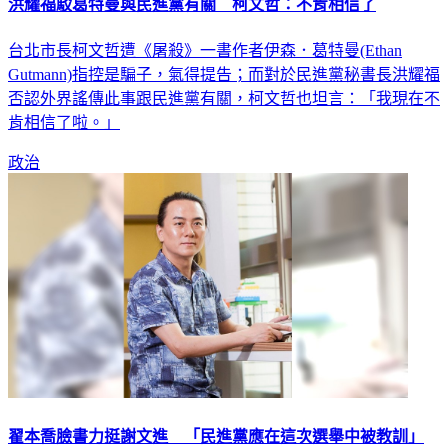
洪耀福駁葛特曼與民進黨有關 柯文哲：不肯相信了
台北市長柯文哲遭《屠殺》一書作者伊森．葛特曼(Ethan
Gutmann)指控是騙子，氣得提告；而對於民進黨秘書長洪耀福
否認外界謠傳此事跟民進黨有關，柯文哲也坦言：「我現在不
肯相信了啦。」
政治
翟本喬臉書力挺謝文進 「民進黨應在這次選舉中被教訓」