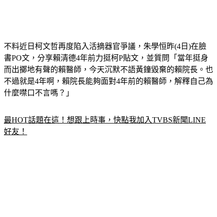
不料近日柯文哲再度陷入活摘器官爭議，朱學恒昨(4日)在臉
書PO文，分享賴清德4年前力挺柯P貼文，並質問「當年挺身
而出擲地有聲的賴醫師，今天沉默不語黃鐘毀棄的賴院長。也
不過就是4年啊，賴院長能夠面對4年前的賴醫師，解釋自己為
什麼噤口不言嗎？」
最HOT話題在這！想跟上時事，快點我加入TVBS新聞LINE
好友！