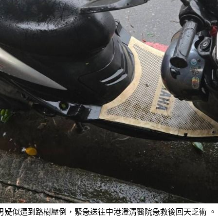
男疑似遭到路樹壓倒，緊急送往中港澄清醫院急救後回天乏術 。（