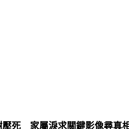
樹壓死 家屬淚求關鍵影像尋真