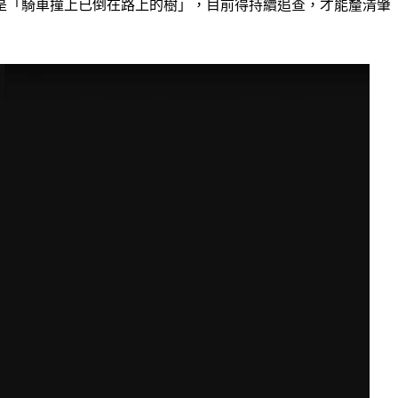
是「騎車撞上已倒在路上的樹」，目前得持續追查，才能釐清肇