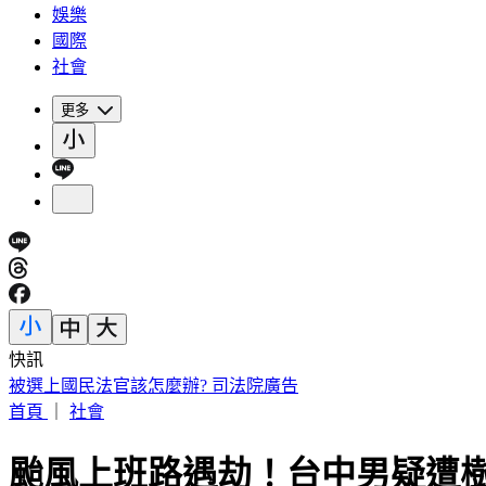
娛樂
國際
社會
更多
快訊
被選上國民法官該怎麼辦? 司法院廣告
首頁
｜
社會
颱風上班路遇劫！台中男疑遭