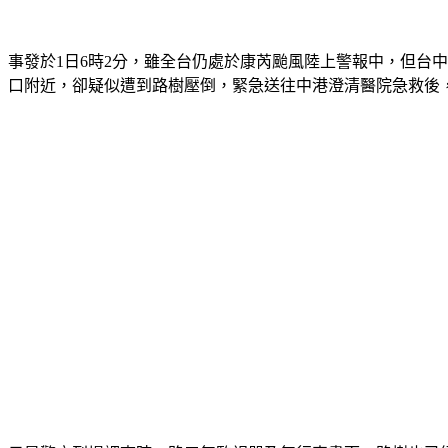
事發於1日6時2分，雖全台仍處於康芮颱風陸上警報中，但台
口附近，卻疑似遭到路樹壓倒，緊急送往中港澄清醫院急救後