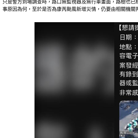
只是警方到場調查時，路口無監視器及無行車畫面，路樹也已
事原因為何，至於是否為康芮颱風新增災情，仍要由相關機關