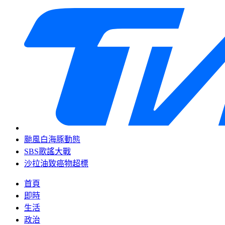
颱風白海豚動態
SBS歌謠大戰
沙拉油致癌物超標
首頁
即時
生活
政治