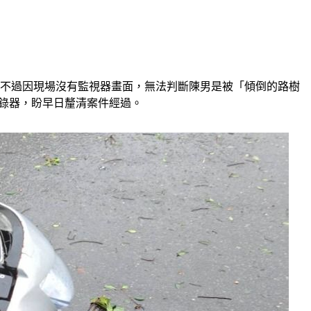
，不過因現場沒有監視器畫面，無法判斷陳男是被「傾倒的路樹
錄器，盼早日釐清案件經過。