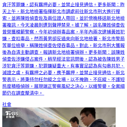
今（23日）遭到檢方聲押，而稍早法官訊問後，認定陳男涉犯
貪汙等罪嫌，認有羈押必要，並禁止接見通信。更多新聞：昨
天上午，新北地檢署指揮新北市調處前往新北市刑大進行搜
索，並將陳姓偵查佐及兩位證人帶回，並於傍晚移送新北地檢
署複訊，今天凌晨則遭到聲押禁見。據了解，該名陳姓偵查佐
曾榮獲模範警察，今年初偵辦毒品案，半年內兩次逮捕黃姓犯
嫌，查扣毒品，然而黃男卻反過來向新北地檢署、新北市警局
等單位檢舉，稱陳姓偵查佐侵吞毒品。對此，新北市刑大獲報
後為自清主動調查，報請新北地檢署偵辦。更多新聞：該陳姓
偵查佐涉嫌侵占案件，稍早經法官訊問後，認為被告陳姓男子
涉犯貪汙等罪嫌，犯罪嫌疑重大，有事實足認為有勾串共犯、
滅證之虞，有羈押之必要，應予羈押，並禁止接見通信。新北
警表示，將秉持勿枉勿縱之立場，以不掩飾、不庇縱、不護短
態度積極偵辦，展現端正警察風紀之決心，以維警譽。全案細
節仍在調查釐清中。
社會