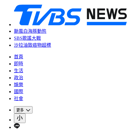
颱風白海豚動態
SBS歌謠大戰
沙拉油致癌物超標
首頁
即時
生活
政治
娛樂
國際
社會
更多