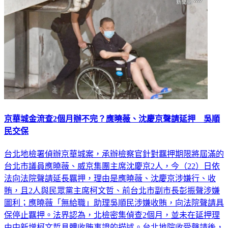
京華城金流查2個月辦不完？應曉薇、沈慶京聲請延押 吳順
民交保
台北地檢署偵辦京華城案，承辦檢察官針對羈押期限將屆滿的
台北市議員應曉薇、威京集團主席沈慶京2人，今（22）日依
法向法院聲請延長羈押，理由是應曉薇、沈慶京涉嫌行、收
賄，且2人與民眾黨主席柯文哲、前台北市副市長彭振聲涉嫌
圖利；應曉薇「無給職」助理吳順民涉嫌收賄，向法院聲請具
保停止羈押。法界認為，北檢密集偵查2個月，並未在延押理