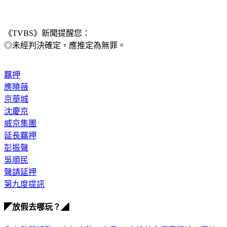
《TVBS》新聞提醒您：
◎未經判決確定，應推定為無罪。
羈押
應曉薇
京華城
沈慶京
威京集團
延長羈押
彭振聲
吳順民
聲請延押
第九度提訊
◤放假去哪玩？◢