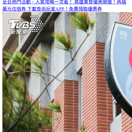
全台熱門活動、人氣攻略一次看！
高雄美食優惠開搶！再抽
萬元住宿券
下載食尚玩家APP！免費領取優惠券