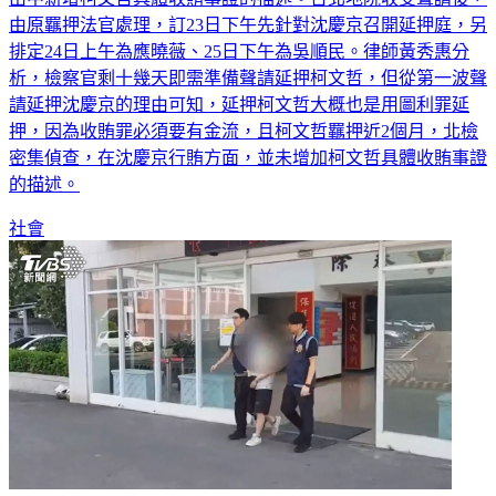
由中新增柯文哲具體收賄事證的描述。台北地院收受聲請後，
由原羈押法官處理，訂23日下午先針對沈慶京召開延押庭，另
排定24日上午為應曉薇、25日下午為吳順民。律師黃秀惠分
析，檢察官剩十幾天即需準備聲請延押柯文哲，但從第一波聲
請延押沈慶京的理由可知，延押柯文哲大概也是用圖利罪延
押，因為收賄罪必須要有金流，且柯文哲羈押近2個月，北檢
密集偵查，在沈慶京行賄方面，並未增加柯文哲具體收賄事證
的描述。
社會