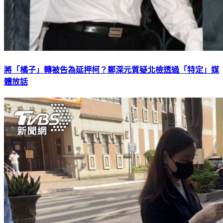
將「橘子」轉被告為延押柯？鄭深元質疑北檢透過「特定」媒
體放話