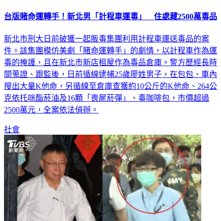
台版賭命運轉手！新北男「計程車運毒」 住處藏2500萬毒品
新北市刑大日前破獲一起販毒集團利用計程車運送毒品的案
件。該集團模仿美劇「賭命運轉手」的劇情，以計程車作為運
毒的掩護，且在新北市新店租屋作為毒品倉庫。警方歷經長時
間蒐證、跟監後，日前循線逮捕25歲廖姓男子，在包包、車內
搜出大量K他命，另循線至倉庫查獲約10公斤的K他命、264公
克依托咪酯菸油及16顆「喪屍菸彈」、毒咖啡包，市價超過
2500萬元，全案依法偵辦。
社會