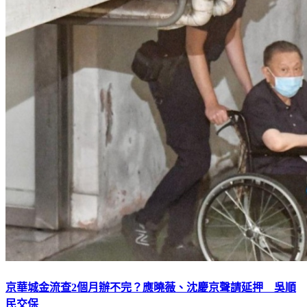
京華城金流查2個月辦不完？應曉薇、沈慶京聲請延押 吳順