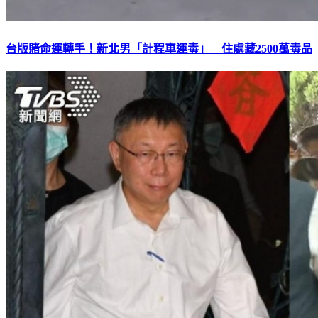
台版賭命運轉手！新北男「計程車運毒」 住處藏2500萬毒品