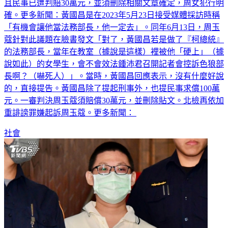
評論，而是一般民眾社會通念的性侵害，她的言論涉及誹謗，
且民事已遭判賠30萬元，並須刪除相關文章確定，周女犯行明
確。更多新聞：黃國昌是在2023年5月23日接受媒體採訪時稱
「有機會讓他當法務部長，他一定去」。同年6月13日，周玉
蔻針對此議題在臉書發文「對了，黃國昌若是做了『柯總統』
的法務部長，當年在教室（據說是這樣）裡被他「硬上」（據
說如此）的女學生，會不會效法鍾沛君召開記者會控訴色狼部
長啊？（嚇死人）」。當時，黃國昌回應表示，沒有什麼好說
的，直接提告。黃國昌除了提起刑事外，也提民事求償100萬
元。一審判決周玉蔻須賠償30萬元，並刪除貼文。北檢再依加
重誹謗罪嫌起訴周玉蔻。更多新聞：
社會