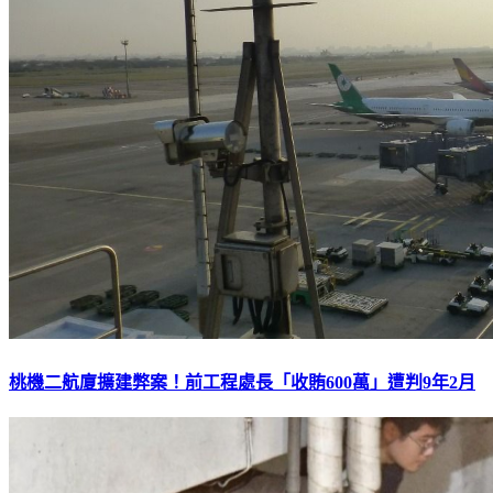
桃機二航廈擴建弊案！前工程處長「收賄600萬」遭判9年2月