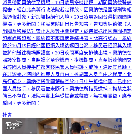
署於今年10月18日依《入出國及移民法》強制驅逐出國規定，
派員帶同奧納德至機場，19日凌晨搭機出境，期間奧納德聲請
提審，經台北高等行政法院裁定釋放。因奧納德是國際刑警組
織通報對象，新加坡拒絕他入境，20日凌晨返回台灣桃園國際
機場。更多新聞：移民署隨即出具告知書，告知奧納德依《入
出國及移民法》禁止入境等相關規定，於待遣送出國期間指定
照護處所照護。奧納德不服再度聲請提審。北高行認為，奧納
德於10月19日經他國拒絕入境後返回台灣，移民署拒絕其入境
並將他送往機場照護室，20日晚間再度安排他出境。奧納德在
照護室期間、自照護室至登機門、搭機期間，直至抵達他國交
由該國人員接手前都有移民署人員照護、戒護，違反其意願，
在非短暢之時間內拘束人身自由，達剝奪人身自由之程度。北
高行認為，奧納德搭乘國籍航空於21日中午抵達他國，已由他
國人員接手，移民署並未隨行。奧納德所指受逮捕、拘禁之狀
態已不存在，法院事實上無從提審或釋放，無提審實益，應予
駁回。更多新聞：
社會