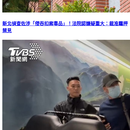
新北偵查佐涉「侵吞扣案毒品」！法院認嫌疑重大：裁准羈押
禁見