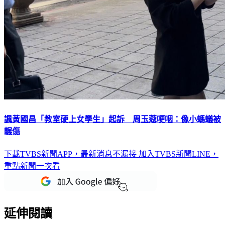
諷黃國昌「教室硬上女學生」起訴 周玉蔻哽咽：像小螞蟻被
輾傷
下載TVBS新聞APP，最新消息不漏接
加入TVBS新聞LINE，
重點新聞一次看