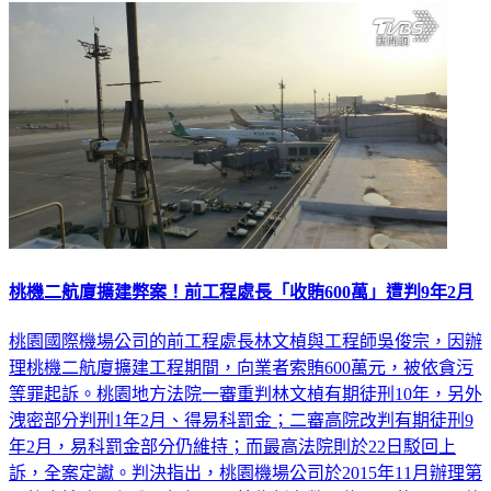
社會
桃機二航廈擴建弊案！前工程處長「收賄600萬」遭判9年2月
桃園國際機場公司的前工程處長林文楨與工程師吳俊宗，因辦
理桃機二航廈擴建工程期間，向業者索賄600萬元，被依貪污
等罪起訴。桃園地方法院一審重判林文楨有期徒刑10年，另外
洩密部分判刑1年2月、得易科罰金；二審高院改判有期徒刑9
年2月，易科罰金部分仍維持；而最高法院則於22日駁回上