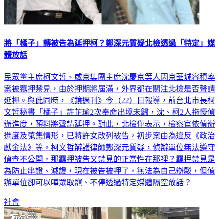
將「橘子」轉被告為延押柯？鄭深元質疑北檢透過「特定」媒
體放話
民眾黨主席柯文哲、威京集團主席沈慶京等人因京華城容積率
案被羈押禁見，由於押期將屆滿，外界都在關注北檢是否聲請
延押。與此同時，《鏡週刊》今（22）日報導，前台北市長柯
文哲秘書「橘子」許芷瑜2次奉命出境未歸，沈、柯2人拖慢偵
辦進度，預料將聲請延押。對此，北檢僅表示，檢察官依偵辦
進度及蒐集情形，已將許女改列被告，初步案由為違反《政治
獻金法》等。柯文哲辯護律師鄭深元質疑，偵辦單位無法遵守
偵查不公開，那羈押被告又禁見的正當性在那裡？羈押禁見是
為防止串證、滅證，現在被告被押了，無法為自己辯駁，但偵
辦單位卻可以嘩眾取寵、不停透過特定媒體隔空放話？
社會