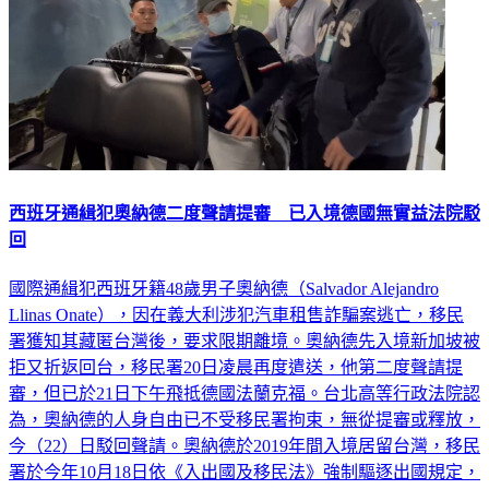
西班牙通緝犯奧納德二度聲請提審 已入境德國無實益法院駁
回
國際通緝犯西班牙籍48歲男子奧納德（Salvador Alejandro
Llinas Onate），因在義大利涉犯汽車租售詐騙案逃亡，移民
署獲知其藏匿台灣後，要求限期離境。奧納德先入境新加坡被
拒又折返回台，移民署20日凌晨再度遣送，他第二度聲請提
審，但已於21日下午飛抵德國法蘭克福。台北高等行政法院認
為，奧納德的人身自由已不受移民署拘束，無從提審或釋放，
今（22）日駁回聲請。奧納德於2019年間入境居留台灣，移民