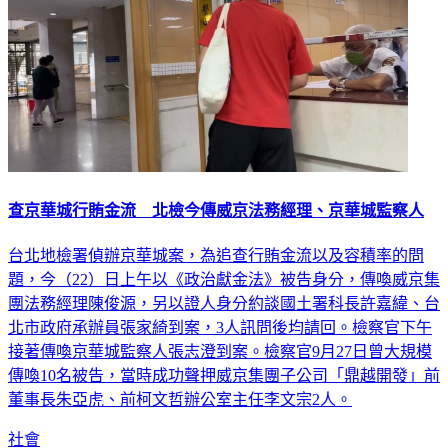
查京華城行賄金流 北檢今傳威京法務經理、京華城監察人
台北地檢署偵辦京華城案，為追查行賄金流以及容積率的問
題，今（22）日上午以《政治獻金法》被告身分，傳喚威京集
團法務經理陳俊源，另以證人身分約談國土署科長許嘉緯、台
北市政府承辦員張家綺到案，3人訊問後均請回。檢察官下午
接著傳喚京華城監察人張志澄到案。檢察官9月27日曾大規模
傳喚10名被告，當時成功聲押威京集團子公司「鼎越開發」前
董事長朱亞虎、前柯文哲辦公室主任李文宗2人。