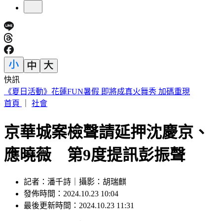
快訊
188萬《龍藏經》賣掉了！大戶不甩7折 店員爆「付現買原
價」
首頁
｜
社會
京華城案檢聲請延押沈慶京、
應曉薇 第9度提訊彭振聲
記者：潘千詩｜攝影：胡瑞麒
發佈時間：2024.10.23 10:04
最後更新時間：2024.10.23 11:31