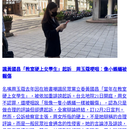
諷黃國昌「教室硬上女學生」起訴 周玉蔻哽咽：像小螞蟻被
輾傷
名嘴周玉蔻去年因在臉書嘲諷民眾黨立委黃國昌「當年在教室
硬上女學生」，被依加重誹謗起訴。台北地院21日開庭，周女
不認罪，還哽咽說「我像一隻小螞蟻一樣被輾傷」，認為只是
做合理的評論但卻遭起訴，全案辯論終結，訂12月2日宣判。
然而，公訴檢察官主張，周女所指的硬上，不是她辯稱的合理