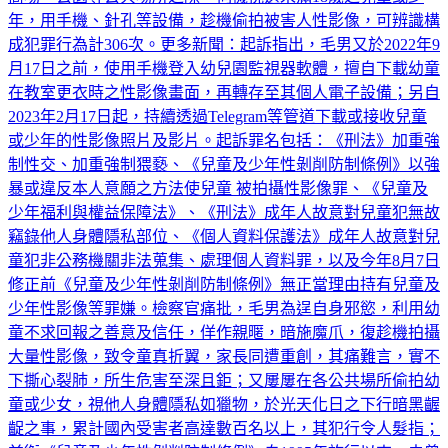
商場、公園等公共場所之際，伺機挑選未滿18歲之兒童或少
年，用手機、針孔等設備，趁機偷拍被害人性影像，可辨識構
成犯罪行為計306次。更多新聞：起訴指出，毛男又於2022年9
月17日之前，使用手機登入幼兒園監視器軟體，擅自下載幼童
在教室更衣時之性影像畫面，再轉存至其個人電子設備；另自
2023年2月17日起，持續透過Telegram等管道下載或接收兒童
或少年的性影像照片及影片。起訴罪名包括：《刑法》加重強
制性交、加重強制猥褻、《兒童及少年性剝削防制條例》以強
暴或違反本人意願之方法使兒童 被拍攝性影像罪、《兒童及
少年福利與權益保障法》、《刑法》成年人故意對兒童犯無故
竊錄他人身體隱私部位、《個人資料保護法》成年人故意對兒
童犯非公務機關非法蒐集、處理個人資料罪，以及今年8月7日
修正前《兒童及少年性剝削防制條例》無正當理由持有兒童及
少年性影像等罪嫌。檢察官痛批，毛男為逞自身邪慾，利用幼
童不求回報之善意及信任，佯作親暱，暗施魔爪，復趁機拍攝
大量性影像，致令童真折翼，家長同遭重創，其痛難言，實不
下撕心裂肺，所生危害至深且鉅；又屢屢在各公共場所偷拍幼
童或少女，視他人身體隱私如獵物，於光天化日之下行暗黑齷