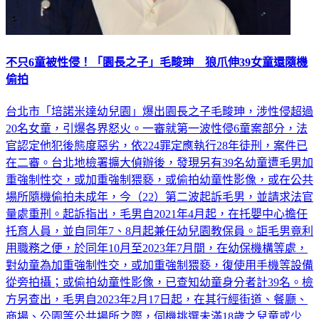
不只6童被性侵！「園長之子」毛畯珅 狼爪伸39女童還隨機
偷拍
台北市「培諾米達幼兒園」爆出園長之子毛畯珅，涉性侵超過
20名女童，引爆各界怒火。一審就第一波性侵6童案部分，法
官認定他犯後態度惡劣，依224罪定應執行28年徒刑，案件已
在二審。台北地檢署擴大偵辦後，發現另有39名幼童遭毛男加
重強制性交，或加重強制猥褻，或偷拍幼童性影像，或在公共
場所隨機偷拍未成年，今（22）第二波起訴毛男，並請求法官
量處重刑。起訴指出，毛男自2021年4月起，在托嬰中心擔任
托育人員，並自同年7、8月起兼任幼兒園教保員。詎毛男竟利
用職務之便，於同年10月至2023年7月間，在幼保機構等處，
對幼童為加重強制性交，或加重強制猥褻，復使用手機等設備
從旁拍攝；或偷拍幼童性影像，已查知幼童身分者計39名。檢
方另查出，毛男自2023年2月17日起，在其行經街道、餐廳、