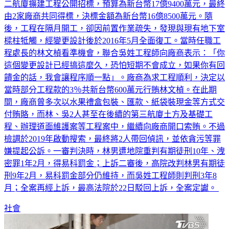
訴，全案定讞。判決指出，桃園機場公司於2015年11月辦理第
二航廈擴建工程公開招標，預算為新台幣17億9400萬元，最終
由2家廠商共同得標，決標金額為新台幣16億8500萬元。隨
後，工程在隔月開工，卻因前置作業疏失，發現與現有地下室
樑柱牴觸，經變更設計後於2016年5月全面復工。當時任職工
程處長的林文楨看準機會，聯合吳姓工程師向廠商表示：「你
這個變更設計已經搞這麼久，恐怕短期不會成立，如果你有回
饋金的話，我會讓程序順一點」。廠商為求工程順利，決定以
當時部分工程款的3％共新台幣600萬元行賄林文楨。在此期
間，廠商曾多次以水果禮盒包裝、匯款、紙袋裝現金等方式交
付賄賂，而林、吳2人甚至在後續的第三航廈土方及基礎工
程、辦理道面維護案等工程案中，繼續向廠商開口索賄。不過
檢調於2019年啟動搜索，最終將2人帶回偵訊，並依貪污等罪
嫌提起公訴。一審判決時，林男遭地院重判有期徒刑10年、洩
密罪1年2月，得易科罰金；上訴二審後，高院改判林男有期徒
刑9年2月，易科罰金部分仍維持，而吳姓工程師則判刑3年8
月；全案再經上訴，最高法院於22日駁回上訴，全案定讞。
社會