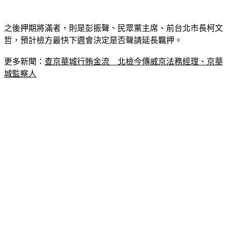
之後押期將滿者，則是彭振聲、民眾黨主席、前台北市長柯文
哲，預計檢方最快下週會決定是否聲請延長羈押。
更多新聞：
查京華城行賄金流　北檢今傳威京法務經理、京華
城監察人