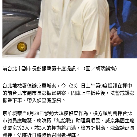
前台北市副市長彭振聲第十度提訊。（圖／胡瑞麒攝）
台北地檢署偵辦京華城案，今（23）日上午第9度提訊在押中
的前台北市副市長彭振聲到案。囚車上午抵達後，法警戒護彭
振聲下車，帶入偵查庭應訊。
京華城案自8月28日發動大規模偵查作為，檢方順利羈押台北
市議員應曉薇、應曉薇「無給職」助理吳順民、威京集團主席
沈慶京等3人，該3人的押期將屆滿，檢方針對應、沈聲請延長