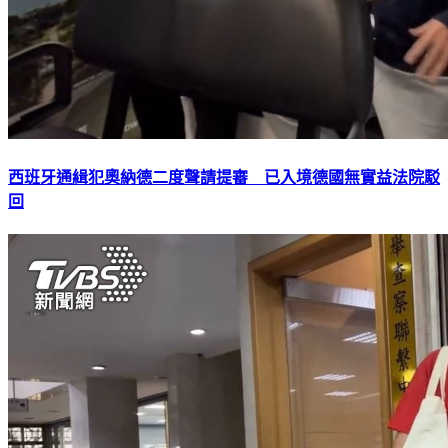
西班牙通緝犯奧納德二度聲請提審 已入境德國無實益法院駁
回